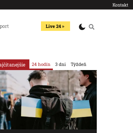
Kontakt
port
Live 24
24 hodín
3 dni
Týždeň
ajčítanejšie