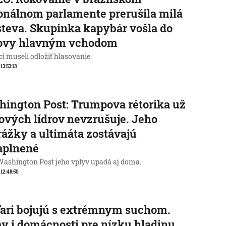
onálnom parlamente prerušila milá
teva. Skupinka kapybár vošla do
ovy hlavným vchodom
i museli odložiť hlasovanie.
 13:53:13
ington Post: Trumpova rétorika už
ových lídrov nevzrušuje. Jeho
ážky a ultimáta zostávajú
aplnené
Washington Post jeho vplyv upadá aj doma.
 12:48:50
ari bojujú s extrémnym suchom.
y i domácnosti pre nízku hladinu