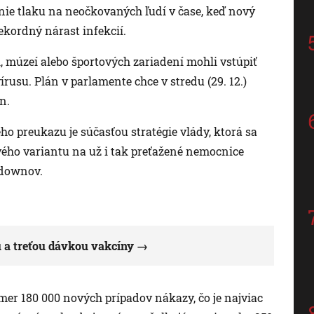
nie tlaku na neočkovaných ľudí v čase, keď nový
kordný nárast infekcií.
el, múzeí alebo športových zariadení mohli vstúpiť
rusu. Plán v parlamente chce v stredu (29. 12.)
n.
o preukazu je súčasťou stratégie vlády, ktorá sa
vého variantu na už i tak preťažené nemocnice
kdownov.
u a treťou dávkou vakcíny
mer 180 000 nových prípadov nákazy, čo je najviac