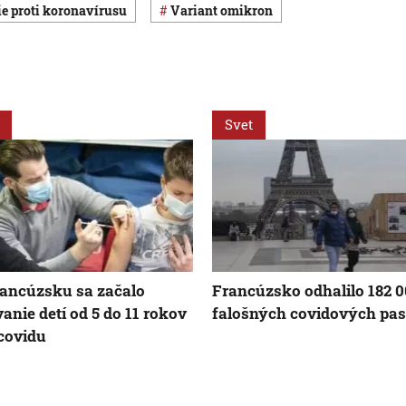
ie proti koronavírusu
variant omikron
Svet
ancúzsku sa začalo
Francúzsko odhalilo 182 
anie detí od 5 do 11 rokov
falošných covidových pa
 covidu