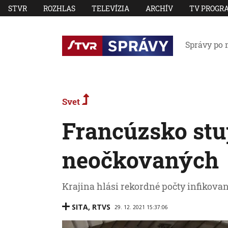
STVR
ROZHLAS
TELEVÍZIA
ARCHÍV
TV PROGR
Správy po 
Svet
Francúzsko stu
neočkovaných
Krajina hlási rekordné počty infikova
SITA
,
RTVS
29. 12. 2021 15:37:06