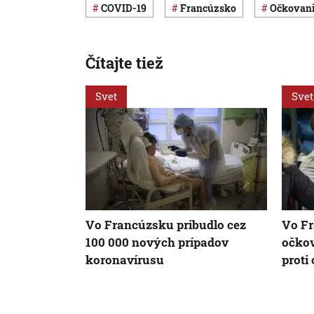
COVID-19
Francúzsko
očkovan
Čítajte tiež
Svet
Svet
Vo Francúzsku pribudlo cez
Vo Fr
100 000 nových prípadov
očkov
koronavírusu
proti