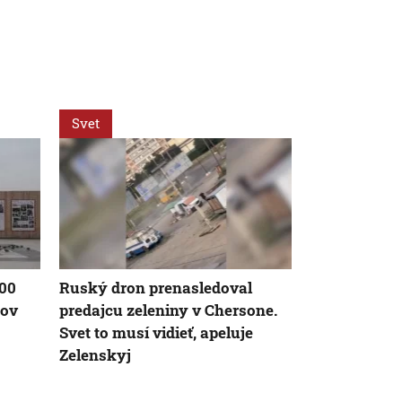
Svet
Svet
000
Ruský dron prenasledoval
Situácia v C
sov
predajcu zeleniny v Chersone.
koho strane
Svet to musí vidieť, apeluje
píše španiel
Zelenskyj
Vanguardia