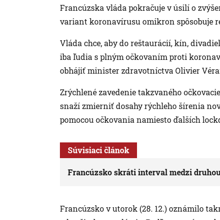
Francúzska vláda pokračuje v úsilí o zvýše
variant koronavírusu omikron spôsobuje re
Vláda chce, aby do reštaurácií, kín, divadi
iba ľudia s plným očkovaním proti koronaví
obhájiť minister zdravotníctva Olivier Véra
Zrýchlené zavedenie takzvaného očkovacieh
snaží zmierniť dosahy rýchleho šírenia no
pomocou očkovania namiesto ďalších loc
Súvisiaci článok
Francúzsko skráti interval medzi druho
Francúzsko v utorok (28. 12.) oznámilo tak