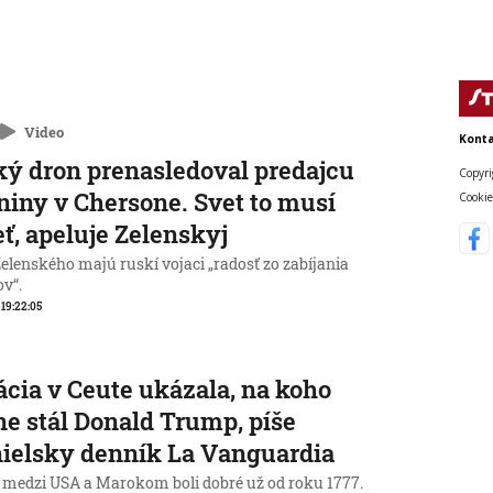
Video
Konta
ý dron prenasledoval predajcu
Copyri
niny v Chersone. Svet to musí
Cookie
eť, apeluje Zelenskyj
elenského majú ruskí vojaci „radosť zo zabíjania
ov“.
, 19:22:05
ácia v Ceute ukázala, na koho
ne stál Donald Trump, píše
ielsky denník La Vanguardia
 medzi USA a Marokom boli dobré už od roku 1777.