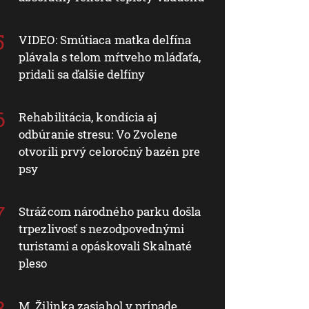
VIDEO: Smútiaca matka delfína
plávala s telom mŕtveho mláďaťa,
pridali sa ďalšie delfíny
Rehabilitácia, kondícia aj
odbúranie stresu: Vo Zvolene
otvorili prvý celoročný bazén pre
psy
Strážcom národného parku došla
trpezlivosť s nezodpovednými
turistami a opáskovali Skalnaté
pleso
M. Žilinka zasiahol v prípade