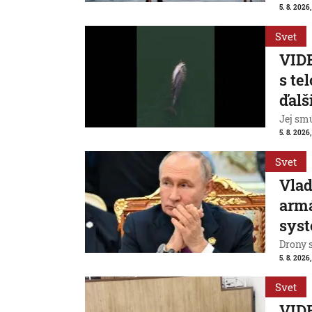
5. 8. 2026,
Svet
VIDE
s te
ďalš
Jej smú
5. 8. 2026
Svet
Vlad
armá
sys
Drony 
5. 8. 2026
Svet
VIDE