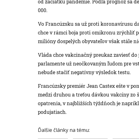
od začiatku pandémie. Podľa prognóz sa de
000.
Vo Francúzsku sa už proti koronavírusu da
chce v rámci boja proti omikronu zrýchliť 
milióny dospelých obyvateľov však stále n
Vláda chce vakcinačný preukaz zaviesť do p
parlamente už neočkovaným ľudom pre vstu
nebude stačiť negatívny výsledok testu.
Francúzsky premiér Jean Castex ešte v ponde
medzi druhou a treťou dávkou vakcíny zo št
opatrenia, v najbližších týždňoch je napr
podujatiach.
Ďalšie články na tému: