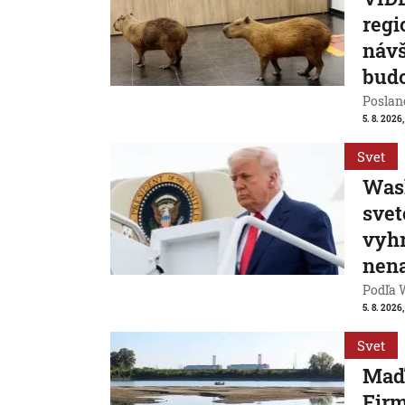
regi
návš
bud
Poslanc
5. 8. 2026,
Svet
Wash
svet
vyhr
nen
Podľa 
5. 8. 2026,
Svet
Maď
Firm