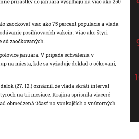
nné prírastky do januára vyšplhajú na viac ako 250
lo zaočkovať viac ako 75 percent populácie a vláda
podávanie posilňovacích vakcín. Viac ako štyri
ie sú zaočkovaných.
olovice januára. V prípade schválenia v
p na miesta, kde sa vyžaduje doklad o očkovaní,
lok (27. 12.) oznámil, že vláda skráti interval
yroch na tri mesiace. Krajina sprísnila viaceré
íklad obmedzená účasť na vonkajších a vnútorných