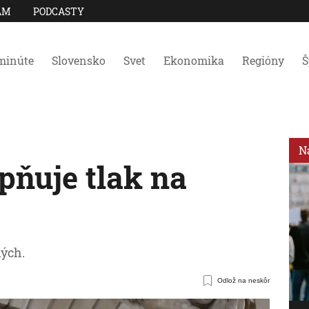
AM
PODCASTY
minúte
Slovensko
Svet
Ekonomika
Regióny
Š
N
pňuje tlak na
ných.
Odlož na neskôr