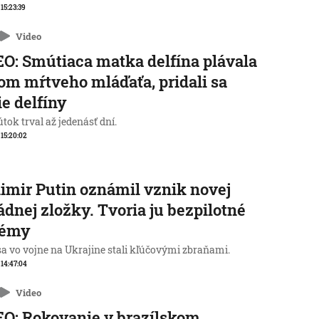
 15:23:39
Video
O: Smútiaca matka delfína plávala
lom mŕtveho mláďaťa, pridali sa
ie delfíny
tok trval až jedenásť dní.
, 15:20:02
imir Putin oznámil vznik novej
dnej zložky. Tvoria ju bezpilotné
témy
sa vo vojne na Ukrajine stali kľúčovými zbraňami.
, 14:47:04
Video
O: Rokovanie v brazílskom