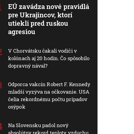
EÚ zavádza nové pravidlá
pre Ukrajincov, ktorí
utiekli pred ruskou
agresiou
V Chorvátsku čakali vodiči v
kolónach aj 20 hodín. Čo spôsobilo
dopravný nával?
Odporca vakcín Robert F. Kennedy
mladší vyzýva na očkovanie. USA
čelia rekordnému počtu prípadov
osýpok
Na Slovensku padol nový
absolútny rekord teploty vzduchu