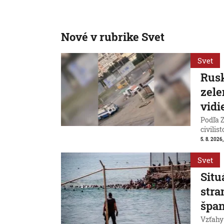
Nové v rubrike Svet
Svet
Rusk
zele
vidi
Podľa Z
civilist
5. 8. 2026
Svet
Situ
stra
špan
Vzťahy