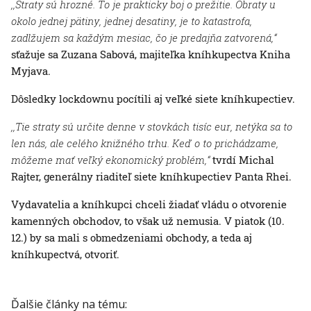
,,Straty sú hrozné. To je prakticky boj o prežitie. Obraty u
okolo jednej pätiny, jednej desatiny, je to katastrofa,
zadlžujem sa každým mesiac, čo je predajňa zatvorená,“
sťažuje sa Zuzana Sabová, majiteľka kníhkupectva Kniha
Myjava.
Dôsledky lockdownu pocítili aj veľké siete kníhkupectiev.
,,Tie straty sú určite denne v stovkách tisíc eur, netýka sa to
len nás, ale celého knižného trhu. Keď o to prichádzame,
môžeme mať veľký ekonomický problém,“
tvrdí Michal
Rajter, generálny riaditeľ siete kníhkupectiev Panta Rhei.
Vydavatelia a kníhkupci chceli žiadať vládu o otvorenie
kamenných obchodov, to však už nemusia. V piatok (10.
12.) by sa mali s obmedzeniami obchody, a teda aj
kníhkupectvá, otvoriť.
Ďalšie články na tému: