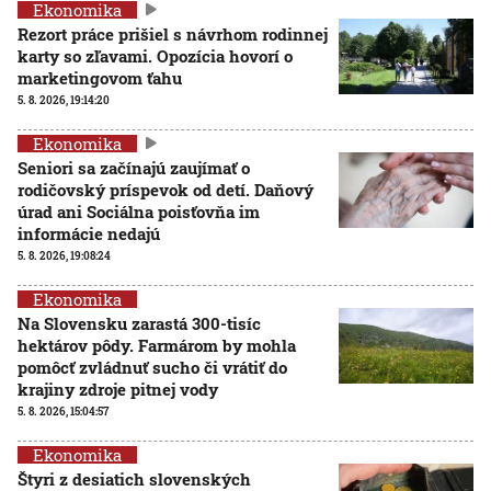
Ekonomika
Rezort práce prišiel s návrhom rodinnej
karty so zľavami. Opozícia hovorí o
marketingovom ťahu
5. 8. 2026, 19:14:20
Ekonomika
Seniori sa začínajú zaujímať o
rodičovský príspevok od detí. Daňový
úrad ani Sociálna poisťovňa im
informácie nedajú
5. 8. 2026, 19:08:24
Ekonomika
Na Slovensku zarastá 300-tisíc
hektárov pôdy. Farmárom by mohla
pomôcť zvládnuť sucho či vrátiť do
krajiny zdroje pitnej vody
5. 8. 2026, 15:04:57
Ekonomika
Štyri z desiatich slovenských