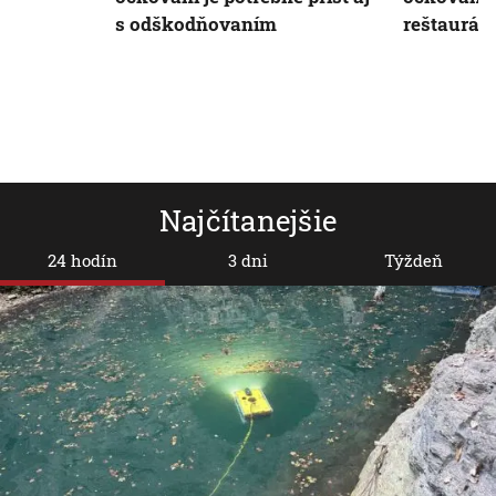
s odškodňovaním
reštauráci
Najčítanejšie
24 hodín
3 dni
Týždeň