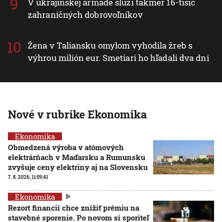
V ukrajinskej armáde slúži takmer 16-tisíc
zahraničných dobrovoľníkov
Žena v Taliansku omylom vyhodila žreb s
výhrou milión eur. Smetiari ho hľadali dva dni
Nové v rubrike Ekonomika
Ekonomika
Obmedzená výroba v atómových
elektrárňach v Maďarsku a Rumunsku
zvyšuje ceny elektriny aj na Slovensku
7. 8. 2026, 11:59:41
Ekonomika
Rezort financií chce znížiť prémiu na
stavebné sporenie. Po novom si sporiteľ