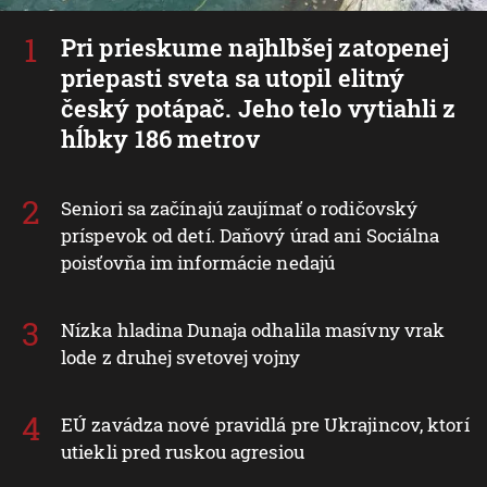
Pri prieskume najhlbšej zatopenej
priepasti sveta sa utopil elitný
český potápač. Jeho telo vytiahli z
hĺbky 186 metrov
Seniori sa začínajú zaujímať o rodičovský
príspevok od detí. Daňový úrad ani Sociálna
poisťovňa im informácie nedajú
Nízka hladina Dunaja odhalila masívny vrak
lode z druhej svetovej vojny
EÚ zavádza nové pravidlá pre Ukrajincov, ktorí
utiekli pred ruskou agresiou