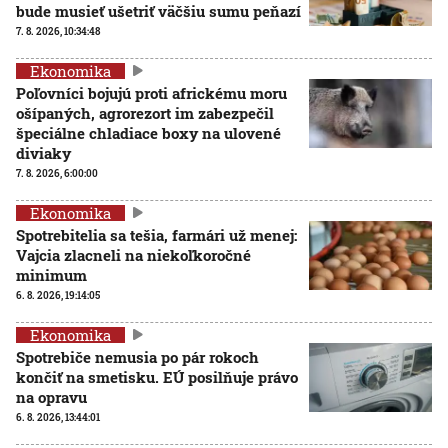
bude musieť ušetriť väčšiu sumu peňazí
7. 8. 2026, 10:34:48
Ekonomika
Poľovníci bojujú proti africkému moru
ošípaných, agrorezort im zabezpečil
špeciálne chladiace boxy na ulovené
diviaky
7. 8. 2026, 6:00:00
Ekonomika
Spotrebitelia sa tešia, farmári už menej:
Vajcia zlacneli na niekoľkoročné
minimum
6. 8. 2026, 19:14:05
Ekonomika
Spotrebiče nemusia po pár rokoch
končiť na smetisku. EÚ posilňuje právo
na opravu
6. 8. 2026, 13:44:01