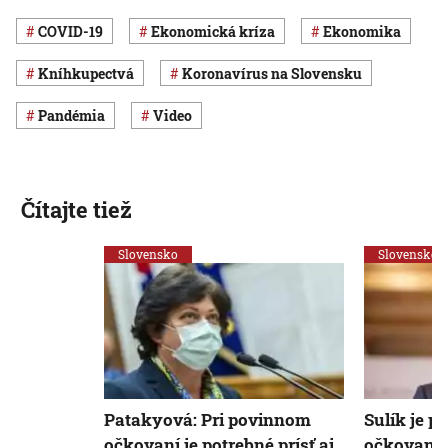
COVID-19
ekonomická kríza
ekonomika
kníhkupectvá
koronavírus na Slovensku
pandémia
Video
Čítajte tiež
Slovensko
Slovensko
Patakyová: Pri povinnom
Sulík je p
očkovaní je potrebné prísť aj
očkovaniu,