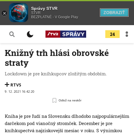
Správy STVR
ZOBRAZIŤ
STVR
BEZPLATNÉ - V Google Play
24
Knižný trh hlási obrovské
straty
Lockdown je pre kníhkupcov zložitým obdobím.
RTVS
9. 12. 2021 16:42:20
Odlož na neskôr
Kniha je pre ľudí na Slovensku dlhodobo najpopulárnejším
darčekom pod vianočný stromček. December je pre
kníhkupectvá najziskovejší mesiac v roku. S výnimkou