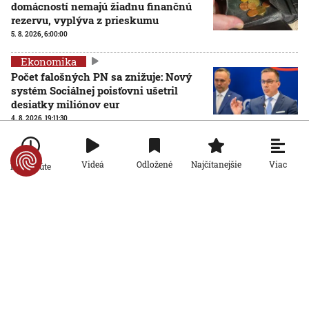
domácností nemajú žiadnu finančnú
rezervu, vyplýva z prieskumu
5. 8. 2026, 6:00:00
Ekonomika
Počet falošných PN sa znižuje: Nový
systém Sociálnej poisťovni ušetril
desiatky miliónov eur
4. 8. 2026, 19:11:30
Ekonomika
Slovensko stojí pred hrozbou epidémie
Viac
Videá
Odložené
Najčítanejšie
Po minúte
starnutia populácie. Odborníci hovoria
o bode zlomu
4. 8. 2026, 6:00:00
Ekonomika
Inšpektoráty práce už môžu
kontrolovať, či firmy dodržiavajú
pravidlá rovnakého odmeňovania žien
a mužov
3. 8. 2026, 19:17:08