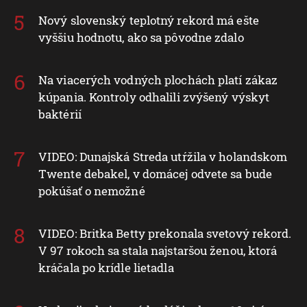
Nový slovenský teplotný rekord má ešte
vyššiu hodnotu, ako sa pôvodne zdalo
Na viacerých vodných plochách platí zákaz
kúpania. Kontroly odhalili zvýšený výskyt
baktérií
VIDEO: Dunajská Streda utŕžila v holandskom
Twente debakel, v domácej odvete sa bude
pokúšať o nemožné
VIDEO: Britka Betty prekonala svetový rekord.
V 97 rokoch sa stala najstaršou ženou, ktorá
kráčala po krídle lietadla