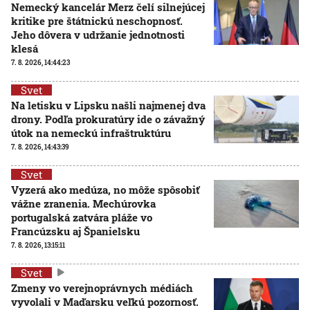
Nemecký kancelár Merz čelí silnejúcej
kritike pre štátnickú neschopnosť.
Jeho dôvera v udržanie jednotnosti
klesá
7. 8. 2026, 14:44:23
Svet
Na letisku v Lipsku našli najmenej dva
drony. Podľa prokuratúry ide o závažný
útok na nemeckú infraštruktúru
7. 8. 2026, 14:43:39
Svet
Vyzerá ako medúza, no môže spôsobiť
vážne zranenia. Mechúrovka
portugalská zatvára pláže vo
Francúzsku aj Španielsku
7. 8. 2026, 13:15:11
Svet
Zmeny vo verejnoprávnych médiách
vyvolali v Maďarsku veľkú pozornosť.