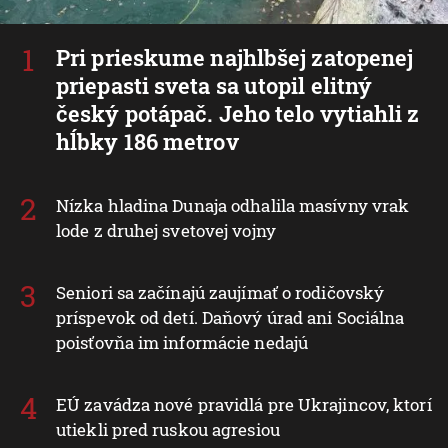
Pri prieskume najhlbšej zatopenej
priepasti sveta sa utopil elitný
český potápač. Jeho telo vytiahli z
hĺbky 186 metrov
Nízka hladina Dunaja odhalila masívny vrak
lode z druhej svetovej vojny
Seniori sa začínajú zaujímať o rodičovský
príspevok od detí. Daňový úrad ani Sociálna
poisťovňa im informácie nedajú
EÚ zavádza nové pravidlá pre Ukrajincov, ktorí
utiekli pred ruskou agresiou