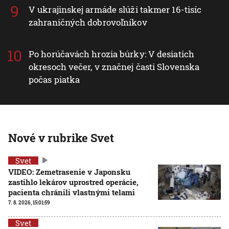
V ukrajinskej armáde slúži takmer 16-tisíc
zahraničných dobrovoľníkov
Po horúčavách hrozia búrky: V desiatich
okresoch večer, v značnej časti Slovenska
počas piatka
Nové v rubrike Svet
Svet
VIDEO: Zemetrasenie v Japonsku
zastihlo lekárov uprostred operácie,
pacienta chránili vlastnými telami
7. 8. 2026, 15:01:59
Svet