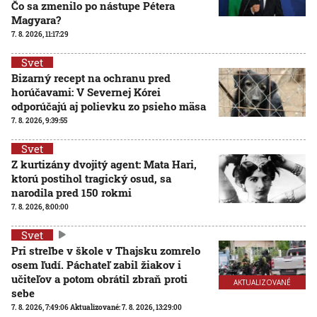
Čo sa zmenilo po nástupe Pétera
Magyara?
7. 8. 2026, 11:17:29
Svet
Bizarný recept na ochranu pred
horúčavami: V Severnej Kórei
odporúčajú aj polievku zo psieho mäsa
7. 8. 2026, 9:39:55
Svet
Z kurtizány dvojitý agent: Mata Hari,
ktorú postihol tragický osud, sa
narodila pred 150 rokmi
7. 8. 2026, 8:00:00
Svet
Pri streľbe v škole v Thajsku zomrelo
osem ľudí. Páchateľ zabil žiakov i
učiteľov a potom obrátil zbraň proti
AKTUALIZOVANÉ
sebe
7. 8. 2026, 7:49:06
Aktualizované:
7. 8. 2026, 13:29:00