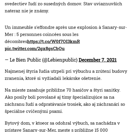
svedectiev ľudí zo susedných domov. Stav uviaznuvších
nateraz nie je známy.
Un immeuble s'effondre après une explosion à Sanary-sur-
Mer : 5 personnes coincées sous les
décombres
https://t.co/W0f7OI3kmR
pic.twitter.com/2gx8gsCbOu
— Le Bien Public (@Lebienpublic)
December 7, 2021
Najmenej štyria ľudia utrpeli pri výbuchu a zrútení budovy
zranenia, ktoré si vyžiadali lekárske ošetrenie.
Na mieste zasahuje približne 70 hasičov a štyri sanitky.
Ako posily boli povolané aj tímy špecializujúce sa na
záchranu ľudí a odpratávanie trosiek, ako aj záchranári so
špeciálne cvičenými psami.
Bytový dom, v ktoeor sa odohral výbuch, sa nachádza v
prístave Sanary-sur-Mer, meste s približne 15 000