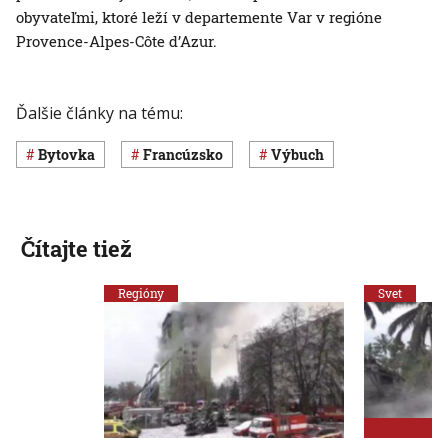
obyvateľmi, ktoré leží v departemente Var v regióne
Provence-Alpes-Côte d’Azur.
Ďalšie články na tému:
bytovka
Francúzsko
výbuch
Čítajte tiež
Regióny
Svet