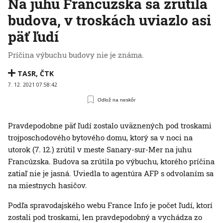
Na juhu Francúzska sa zrútila
budova, v troskách uviazlo asi
päť ľudí
Príčina výbuchu budovy nie je známa.
TASR
,
ČTK
7. 12. 2021 07:58:42
Odlož na neskôr
Pravdepodobne päť ľudí zostalo uväznených pod troskami
trojposchodového bytového domu, ktorý sa v noci na
utorok (7. 12.) zrútil v meste Sanary-sur-Mer na juhu
Francúzska. Budova sa zrútila po výbuchu, ktorého príčina
zatiaľ nie je jasná. Uviedla to agentúra AFP s odvolaním sa
na miestnych hasičov.
Podľa spravodajského webu France Info je počet ľudí, ktorí
zostali pod troskami, len pravdepodobný a vychádza zo