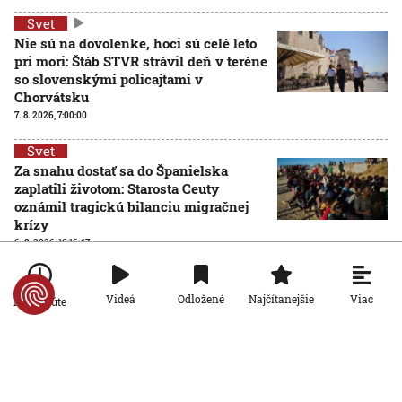
Svet
Nie sú na dovolenke, hoci sú celé leto
pri mori: Štáb STVR strávil deň v teréne
so slovenskými policajtami v
Chorvátsku
7. 8. 2026, 7:00:00
Svet
Za snahu dostať sa do Španielska
zaplatili životom: Starosta Ceuty
oznámil tragickú bilanciu migračnej
krízy
6. 8. 2026, 16:16:47
Svet
Žena v Taliansku omylom vyhodila
Viac
Videá
Odložené
Najčítanejšie
Po minúte
žreb s výhrou milión eur. Smetiari ho
hľadali dva dni
6. 8. 2026, 15:49:55
Svet