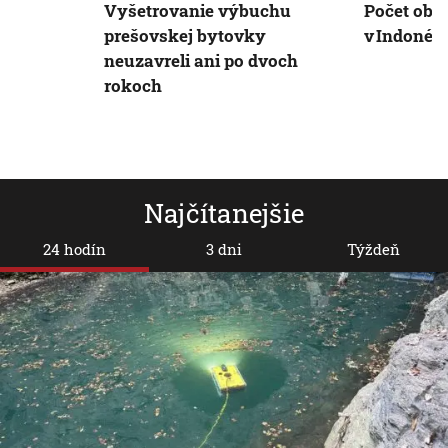
Vyšetrovanie výbuchu
Počet obe
prešovskej bytovky
v Indonézi
neuzavreli ani po dvoch
rokoch
Najčítanejšie
24 hodín
3 dni
Týždeň