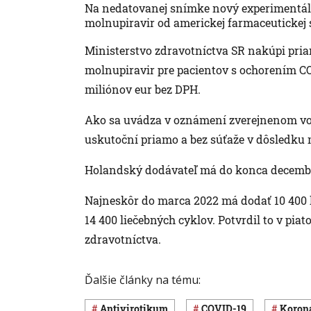
Na nedatovanej snímke nový experimentáln
molnupiravir od americkej farmaceutickej 
Ministerstvo zdravotníctva SR nakúpi pri
molnupiravir pre pacientov s ochorením COV
miliónov eur bez DPH.
Ako sa uvádza v oznámení zverejnenom vo 
uskutoční priamo a bez súťaže v dôsledku 
Holandský dodávateľ má do konca decembra
Najneskôr do marca 2022 má dodať 10 400 l
14 400 liečebných cyklov. Potvrdil to v pia
zdravotníctva.
Ďalšie články na tému:
antivirotikum
COVID-19
koro