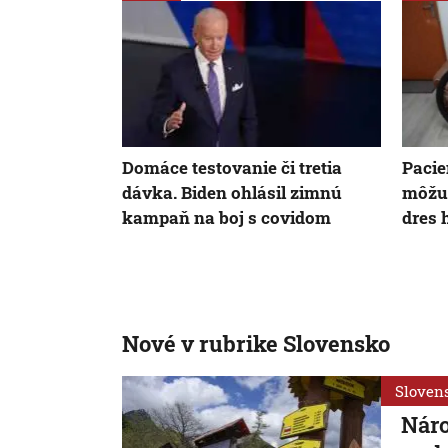
Domáce testovanie či tretia
Pacie
dávka. Biden ohlásil zimnú
môžu 
kampaň na boj s covidom
dres 
Nové v rubrike Slovensko
Sloven
Náro