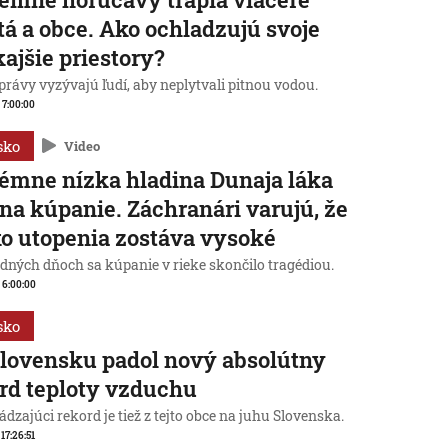
á a obce. Ako ochladzujú svoje
ajšie priestory?
rávy vyzývajú ľudí, aby neplytvali pitnou vodou.
, 7:00:00
sko
Video
émne nízka hladina Dunaja láka
 na kúpanie. Záchranári varujú, že
ko utopenia zostáva vysoké
edných dňoch sa kúpanie v rieke skončilo tragédiou.
, 6:00:00
sko
lovensku padol nový absolútny
rd teploty vzduchu
dzajúci rekord je tiež z tejto obce na juhu Slovenska.
 17:26:51