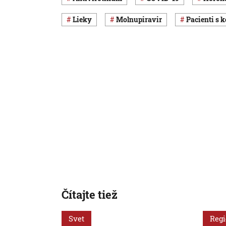
lieky
molnupiravir
pacienti s
Čítajte tiež
Svet
Reg