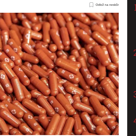
Odlož na neskôr