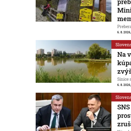
preb
Mini
mem
Prebera
6. 8. 2026,
Sloven
Na v
kúpa
zvýš
Sinice 
6. 8. 2026,
Sloven
SNS 
pros
zruš