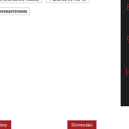
 koronavírusom
ióny
Slovensko