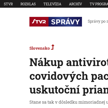
STVR
ROZHLAS
TELEVÍZIA
ARCHÍV
TV PROGR
Správy po 
Slovensko
Nákup antiviro
covidových pac
uskutoční pria
Stane sa tak v dôsledku mimoriadnej u