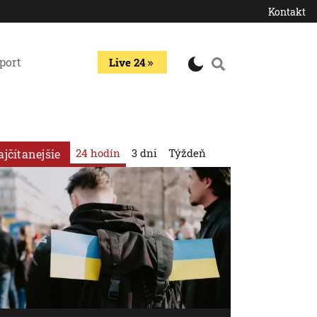
Kontakt
port
Live 24
24 hodín
3 dni
Týždeň
ajčítanejšie