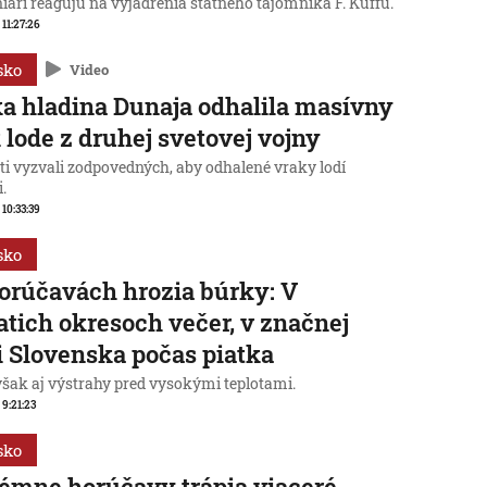
iari reagujú na vyjadrenia štátneho tajomníka F. Kuffu.
 11:27:26
sko
Video
a hladina Dunaja odhalila masívny
 lode z druhej svetovej vojny
ti vyzvali zodpovedných, aby odhalené vraky lodí
i.
 10:33:39
sko
orúčavách hrozia búrky: V
atich okresoch večer, v značnej
i Slovenska počas piatka
však aj výstrahy pred vysokými teplotami.
 9:21:23
sko
émne horúčavy trápia viaceré