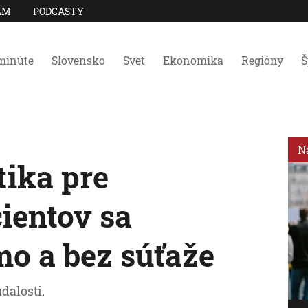
AM
PODCASTY
minúte
Slovensko
Svet
Ekonomika
Regióny
Š
N
tika pre
ientov sa
mo a bez súťaže
dalosti.