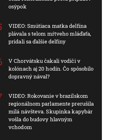
osýpok
VIDEO: Smútiaca matka delfína
plávala s telom mŕtveho mláďaťa,
pridali sa ďalšie delfíny
V Chorvátsku čakali vodiči v
kolónach aj 20 hodín. Čo spôsobilo
dopravný nával?
VIDEO: Rokovanie v brazílskom
regionálnom parlamente prerušila
milá návšteva. Skupinka kapybár
vošla do budovy hlavným
vchodom