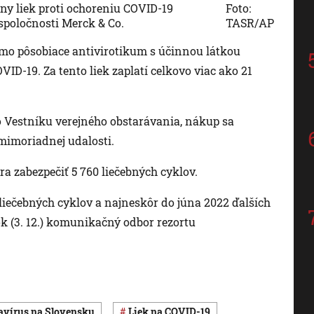
y liek proti ochoreniu COVID-19
Foto:
spoločnosti Merck & Co.
TASR/AP
amo pôsobiace antivirotikum s účinnou látkou
ID-19. Za tento liek zaplatí celkovo viac ako 21
Vestníku verejného obstarávania, nákup sa
mimoriadnej udalosti.
 zabezpečiť 5 760 liečebných cyklov.
iečebných cyklov a najneskôr do júna 2022 ďalších
tok (3. 12.) komunikačný odbor rezortu
navírus na Slovensku
liek na COVID-19