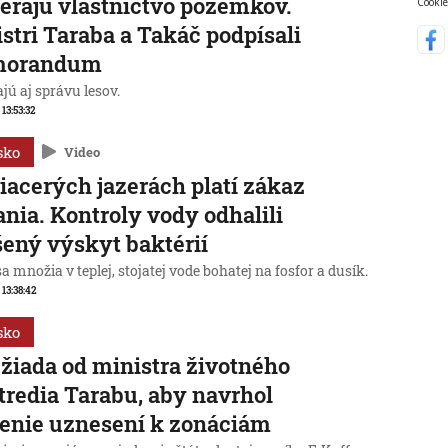
erajú vlastníctvo pozemkov.
Cookie
stri Taraba a Takáč podpísali
orandum
jú aj správu lesov.
 13:53:32
sko
Video
iacerých jazerách platí zákaz
nia. Kontroly vody odhalili
ený výskyt baktérií
sa množia v teplej, stojatej vode bohatej na fosfor a dusík.
 13:38:42
sko
žiada od ministra životného
tredia Tarabu, aby navrhol
enie uznesení k zonáciám