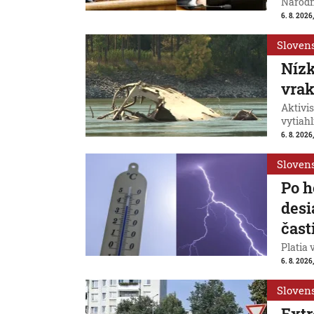
Národn
6. 8. 2026,
Sloven
Nízk
vrak
Aktivis
vytiahl
6. 8. 2026,
Sloven
Po h
desi
čast
Platia 
6. 8. 2026,
Sloven
Extr