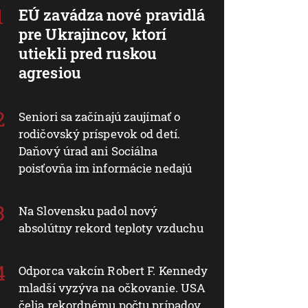
EÚ zavádza nové pravidlá
pre Ukrajincov, ktorí
utiekli pred ruskou
agresiou
Seniori sa začínajú zaujímať o
rodičovský príspevok od detí.
Daňový úrad ani Sociálna
poisťovňa im informácie nedajú
Na Slovensku padol nový
absolútny rekord teploty vzduchu
Odporca vakcín Robert F. Kennedy
mladší vyzýva na očkovanie. USA
čelia rekordnému počtu prípadov