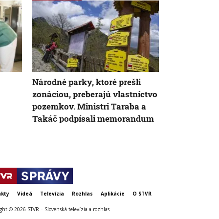
Národné parky, ktoré prešli
Na viacerých
zonáciou, preberajú vlastníctvo
zákaz kúpan
pozemkov. Ministri Taraba a
odhalili zv
Takáč podpísali memorandum
baktérií
kty
Videá
Televízia
Rozhlas
Aplikácie
O STVR
ght © 2026 STVR – Slovenská televízia a rozhlas