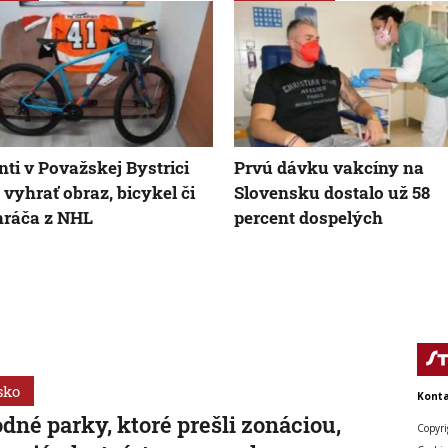
nti v Považskej Bystrici
Prvú dávku vakcíny na
vyhrať obraz, bicykel či
Slovensku dostalo už 58
hráča z NHL
percent dospelých
sko
Konta
dné parky, ktoré prešli zonáciou,
Copyri