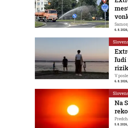
mest
vonk
Samosp
6. 8. 2026
Sloven
Extr
ľudí
rizi
V posl
6. 8. 2026
Sloven
Na S
reko
Predchá
5. 8. 2026,