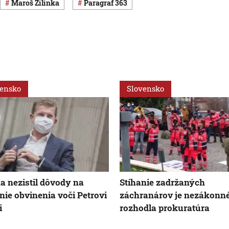
Maroš Žilinka
paragraf 363
vensko
Slovensko
ka nezistil dôvody na
Stíhanie zadržaných
nie obvinenia voči Petrovi
záchranárov je nezákonné
i
rozhodla prokuratúra