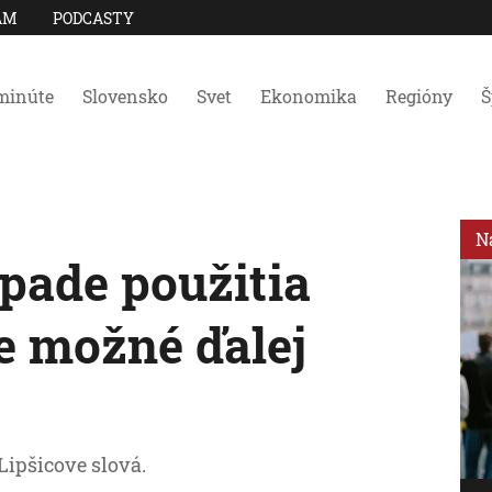
AM
PODCASTY
minúte
Slovensko
Svet
Ekonomika
Regióny
Š
N
ípade použitia
e možné ďalej
Lipšicove slová.