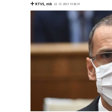
RTVS
,
mb
22. 12. 2021 13:36:31