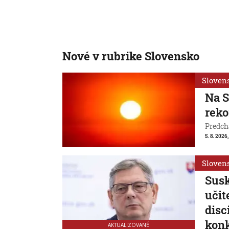
Nové v rubrike Slovensko
Sloven
Na S
reko
Predchá
5. 8. 2026,
Sloven
Susk
učit
disc
konk
AKTUALIZOVANÉ