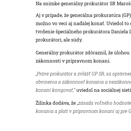
Na snímke generálny prokurátor SR Maroš 
Aj v prípade, že generálna prokuratúra (GP
možno vo veci aj naďalej konať. Uviedol to
tvrdenie špeciálneho prokurátora Daniela L
prokurátori, ale súdy.
Generálny prokurátor zdôraznil, že úlohou
zákonnosti v prípravnom konaní.
„Práve prokurátor a zvlášť GP SR, sú opráv
obvinenia a zákonnosť konania a nezákonné
konaní korigovať,“
uviedol na sociálnej sieti
Žilinka dodáva, že
„zásada voľného hodnote
konania a platí v prípravnom konaní aj pre 