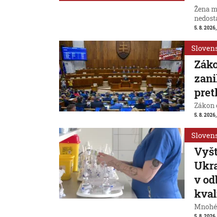
Žena m
nedost
5. 8. 2026,
Sloven
Záko
zani
pret
Zákon 
5. 8. 2026,
Sloven
Vyšt
Ukra
v od
kval
Mnohé 
5. 8. 2026,