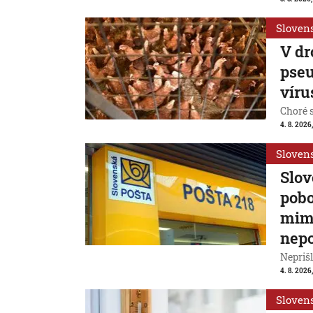
Sloven
V dr
pseu
víru
Choré s
4. 8. 2026,
Sloven
Slov
pobo
mimo
nepo
Neprišl
4. 8. 2026,
Sloven