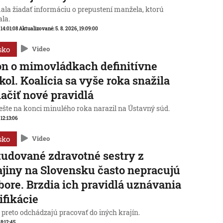
ala žiadať informáciu o prepustení manžela, ktorú
ala.
 14:01:08
Aktualizované:
5. 8. 2026, 19:09:00
sko
Video
n o mimovládkach definitívne
kol. Koalícia sa vyše roka snažila
lačiť nové pravidlá
ešte na konci minulého roka narazil na Ústavný súd.
 12:13:06
sko
Video
udované zdravotné sestry z
jiny na Slovensku často nepracujú
bore. Brzdia ich pravidlá uznávania
ifikácie
preto odchádzajú pracovať do iných krajín.
 8:12:45