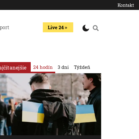
Kontakt
port
Live 24
24 hodín
3 dni
Týždeň
ajčítanejšie