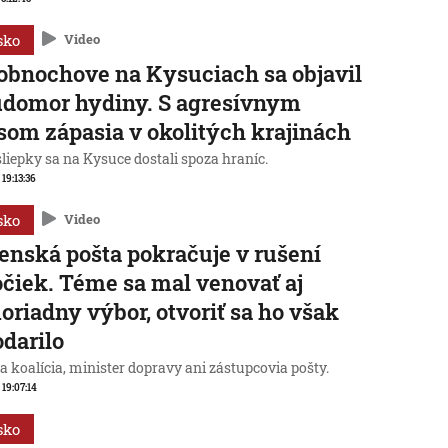
sko
Video
obnochove na Kysuciach sa objavil
domor hydiny. S agresívnym
som zápasia v okolitých krajinách
liepky sa na Kysuce dostali spoza hraníc.
 19:13:36
sko
Video
enská pošta pokračuje v rušení
čiek. Téme sa mal venovať aj
riadny výbor, otvoriť sa ho však
darilo
a koalícia, minister dopravy ani zástupcovia pošty.
 19:07:14
sko