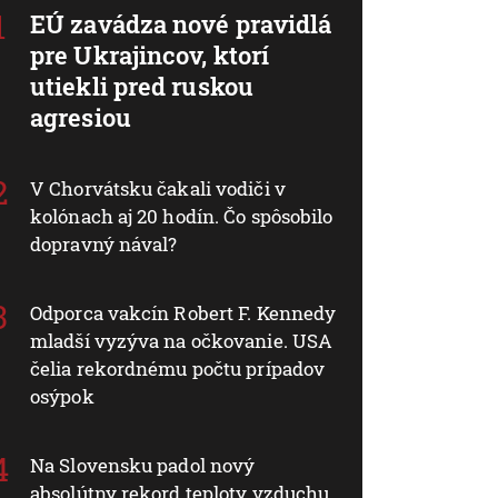
EÚ zavádza nové pravidlá
pre Ukrajincov, ktorí
utiekli pred ruskou
agresiou
V Chorvátsku čakali vodiči v
kolónach aj 20 hodín. Čo spôsobilo
dopravný nával?
Odporca vakcín Robert F. Kennedy
mladší vyzýva na očkovanie. USA
čelia rekordnému počtu prípadov
osýpok
Na Slovensku padol nový
absolútny rekord teploty vzduchu