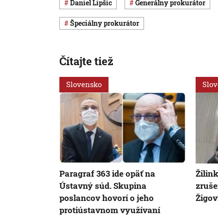
Daniel Lipšic
generálny prokurátor
špeciálny prokurátor
Čítajte tiež
Slovensko
Slo
Paragraf 363 ide opäť na
Žilin
Ústavný súd. Skupina
zruše
poslancov hovorí o jeho
Žigov
protiústavnom využívaní