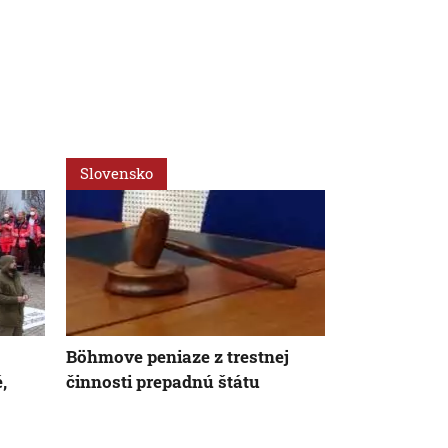
Slovensko
Slovensko
Böhmove peniaze z trestnej
Na Slovensk
,
činnosti prepadnú štátu
absolútny re
vzduchu