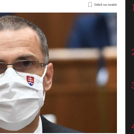
Odlož na neskôr