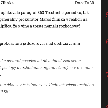
Žilinka.
Foto: TASR
) aplikovala paragraf 363 Trestného poriadku, tak
 generálny prokurátor Maroš Žilinka v reakcii na
ipšica, že o vine a treste nemajú rozhodovať
 prokurátora je dozorovať nad dodržiavaním
není a povinní posudzovať dôvodnosť vznesenia
 postupy a rozhodnutia orgánov činných v trestnom
.
nia dôkazov je jednou zo základných zásad trestného
GP SR“
.