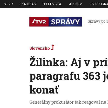
STVR
ROZHLAS
TELEVÍZIA
ARCHÍV
TV PROGR
Správy po 
Slovensko
Žilinka: Aj v pr
paragrafu 363 j
konať
Generálny prokurátor tak reagoval na 