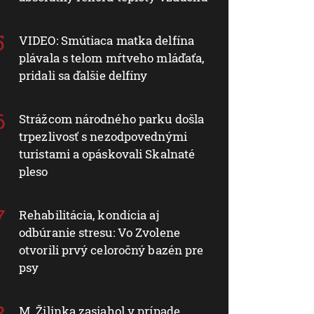
VIDEO: Smútiaca matka delfína
plávala s telom mŕtveho mláďaťa,
pridali sa ďalšie delfíny
Strážcom národného parku došla
trpezlivosť s nezodpovednými
turistami a opáskovali Skalnaté
pleso
Rehabilitácia, kondícia aj
odbúranie stresu: Vo Zvolene
otvorili prvý celoročný bazén pre
psy
M. Žilinka zasiahol v prípade