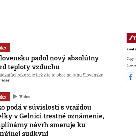
sko
Konta
lovensku padol nový absolútny
Copyri
rd teploty vzduchu
Cookie
dzajúci rekord je tiež z tejto obce na juhu Slovenska.
 17:26:51
sko
Video
o podá v súvislosti s vraždou
eľky v Gelnici trestné oznámenie,
iplinárny návrh smeruje ku
rétnej sudkyni