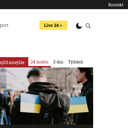
Kontakt
port
Live 24
24 hodín
3 dni
Týždeň
ajčítanejšie