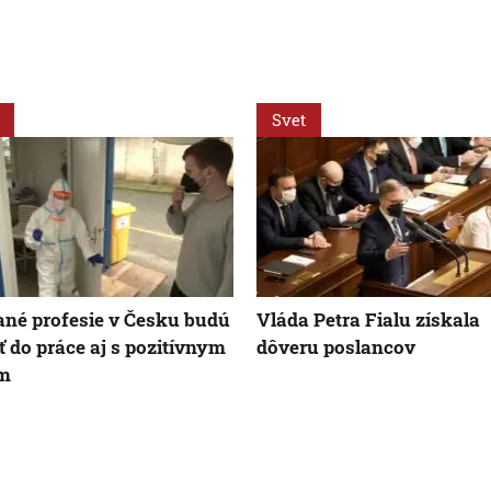
Svet
né profesie v Česku budú
Vláda Petra Fialu získala
ť do práce aj s pozitívnym
dôveru poslancov
om