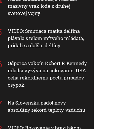
masívny vrak lode z druhej
svetovej vojny
VIDEO: Smútiaca matka delfína
plávala s telom mŕtveho mláďaťa,
pridali sa ďalšie delfíny
Odporca vakcín Robert F. Kennedy
mladší vyzýva na očkovanie. USA
čelia rekordnému počtu prípadov
osýpok
Na Slovensku padol nový
absolútny rekord teploty vzduchu
VIDEO: Rokovanie v brazílskom