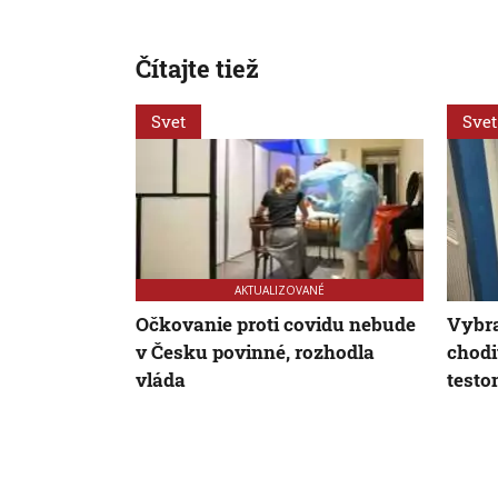
Čítajte tiež
Svet
Svet
AKTUALIZOVANÉ
Očkovanie proti covidu nebude
Vybra
v Česku povinné, rozhodla
chodi
vláda
test