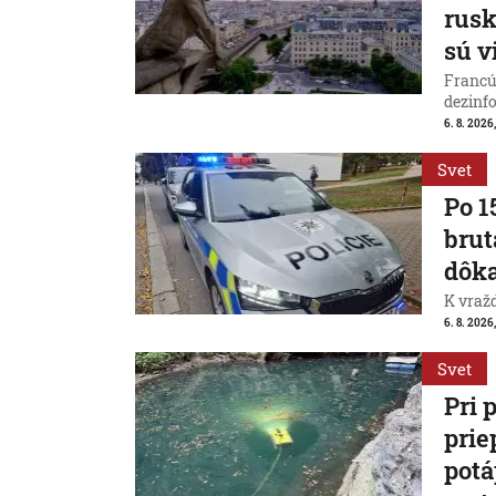
rus
sú v
Francú
dezinfo
6. 8. 2026,
Svet
Po 1
brut
dôk
K vraž
6. 8. 2026,
Svet
Pri 
prie
potá