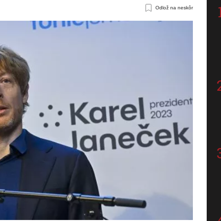
Odlož na neskôr