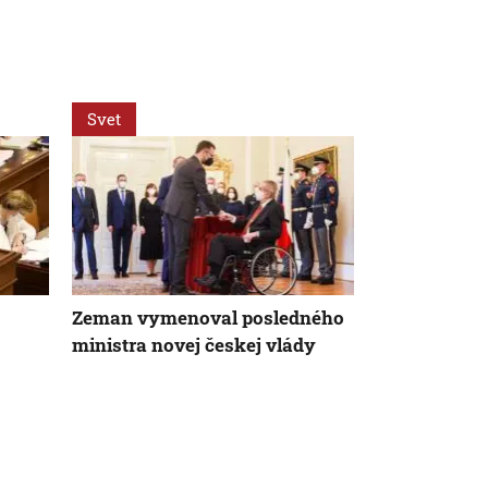
Svet
Svet
Zeman vymenoval posledného
Za snahu dos
ministra novej českej vlády
Španielska z
Starosta Ce
tragickú bil
krízy