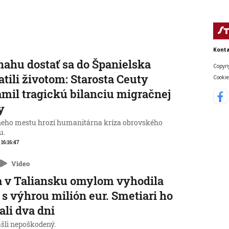
Konta
nahu dostať sa do Španielska
Copyri
atili životom: Starosta Ceuty
Cookie
mil tragickú bilanciu migračnej
y
neho mestu hrozí humanitárna kríza obrovského
u.
 16:16:47
Video
 v Taliansku omylom vyhodila
 s výhrou milión eur. Smetiari ho
ali dva dni
ašli nepoškodený.