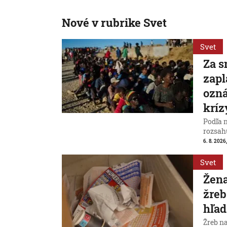
Nové v rubrike Svet
Svet
Za s
zapl
ozná
kríz
Podľa 
rozsah
6. 8. 2026,
Svet
Žena
žreb
hľad
Žreb n