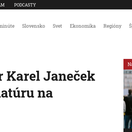
AM
PODCASTY
minúte
Slovensko
Svet
Ekonomika
Regióny
Š
N
r Karel Janeček
atúru na