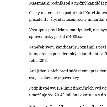
Matematik, podnikatel a možný kandidát n
Český matematik a podnikateľ Karel Janeč
prezidenta. Štyridsaťosemročný miliardár
Vystupuje proti lžiam, manipulácii, nezmy
spravodajský portál iDNES.cz.
Janeček svoju kandidatúru oznámil z pražsk
kampaniach prezidentských kandidátov Jiř
roku 2013.
Ani jeden z nich proti súčasnému preziden
svojich slov nie je poverčivý.
Podnikateľ využije limit finančných výdaj
umožňuje využiť 40 miliónov korún a v dr