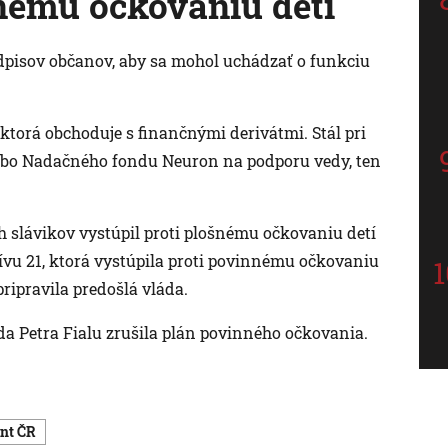
šnému očkovaniu detí
odpisov občanov, aby sa mohol uchádzať o funkciu
ktorá obchoduje s finančnými derivátmi. Stál pri
ebo Nadačného fondu Neuron na podporu vedy, ten
h slávikov vystúpil proti plošnému očkovaniu detí
tívu 21, ktorá vystúpila proti povinnému očkovaniu
pripravila predošlá vláda.
láda Petra Fialu zrušila plán povinného očkovania.
ent ČR