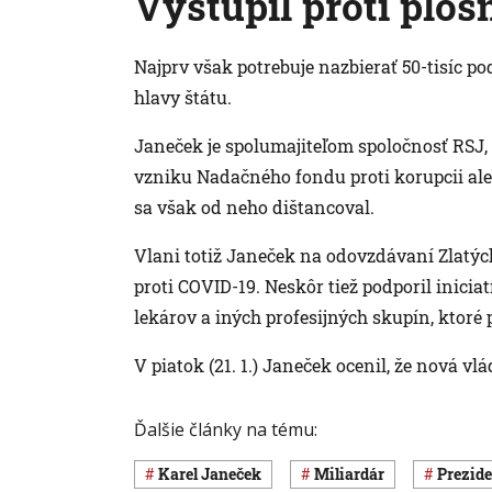
Vystúpil proti plo
Najprv však potrebuje nazbierať 50-tisíc p
hlavy štátu.
Janeček je spolumajiteľom spoločnosť RSJ, 
vzniku Nadačného fondu proti korupcii al
sa však od neho dištancoval.
Vlani totiž Janeček na odovzdávaní Zlatýc
proti COVID-19. Neskôr tiež podporil inicia
lekárov a iných profesijných skupín, ktoré 
V piatok (21. 1.) Janeček ocenil, že nová v
Ďalšie články na tému:
Karel Janeček
miliardár
prezid