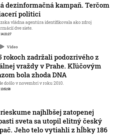
ká dezinformačná kampaň. Terčom
iacerí politici
zska vládna agentúra identifikovala ako zdroj
rmácií dve siete.
 14:21:27
Video
5 rokoch zadržali podozrivého z
álnej vraždy v Prahe. Kľúčovým
azom bola zhoda DNA
de došlo v novembri v roku 2010.
 13:51:58
prieskume najhlbšej zatopenej
pasti sveta sa utopil elitný český
pač. Jeho telo vytiahli z hĺbky 186