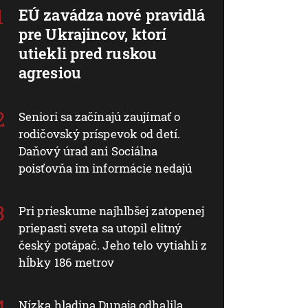
EÚ zavádza nové pravidlá
pre Ukrajincov, ktorí
utiekli pred ruskou
agresiou
Seniori sa začínajú zaujímať o
rodičovský príspevok od detí.
Daňový úrad ani Sociálna
poisťovňa im informácie nedajú
Pri prieskume najhlbšej zatopenej
priepasti sveta sa utopil elitný
český potápač. Jeho telo vytiahli z
hĺbky 186 metrov
Nízka hladina Dunaja odhalila