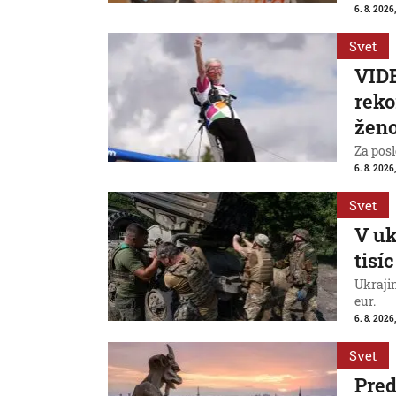
6. 8. 2026,
Svet
VIDE
reko
ženo
Za posl
6. 8. 2026
Svet
V uk
tisí
Ukraji
eur.
6. 8. 2026
Svet
Pred