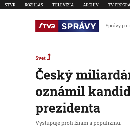
STVR
ROZHLAS
TELEVÍZIA
ARCHÍV
TV PROGR
Správy po 
Svet
Český miliardá
oznámil kandid
prezidenta
Vystupuje proti lžiam a populizmu.