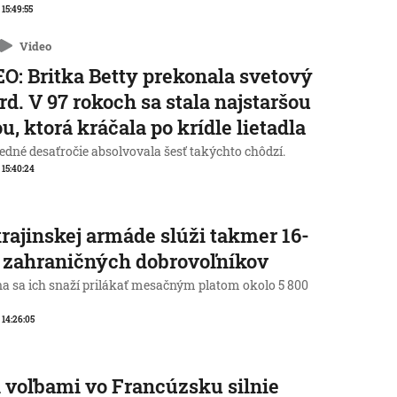
 15:49:55
Video
O: Britka Betty prekonala svetový
rd. V 97 rokoch sa stala najstaršou
u, ktorá kráčala po krídle lietadla
edné desaťročie absolvovala šesť takýchto chôdzí.
, 15:40:24
rajinskej armáde slúži takmer 16-
c zahraničných dobrovoľníkov
na sa ich snaží prilákať mesačným platom okolo 5 800
, 14:26:05
 voľbami vo Francúzsku silnie