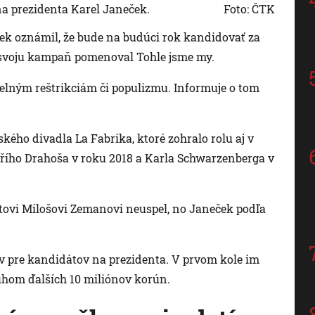
a prezidenta Karel Janeček.
Foto: ČTK
ek oznámil, že bude na budúci rok kandidovať za
 svoju kampaň pomenoval Tohle jsme my.
selným reštrikciám či populizmu. Informuje o tom
ého divadla La Fabrika, ktoré zohralo rolu aj v
ího Drahoša v roku 2018 a Karla Schwarzenberga v
tovi Milošovi Zemanovi neuspel, no Janeček podľa
ov pre kandidátov na prezidenta. V prvom kole im
uhom ďalších 10 miliónov korún.