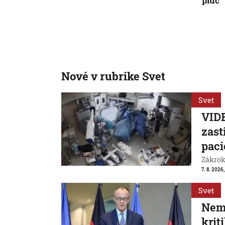
pľúc
Nové v rubrike Svet
Svet
VIDE
zast
paci
Zákrok 
7. 8. 2026,
Svet
Neme
krit