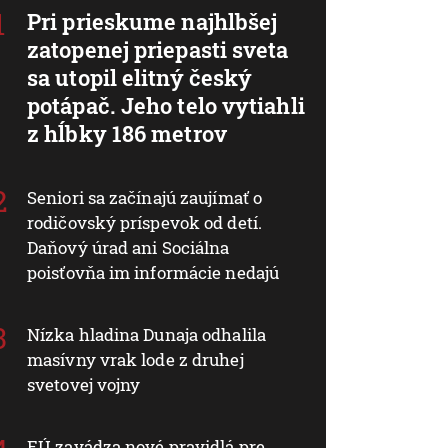
Pri prieskume najhlbšej
zatopenej priepasti sveta
sa utopil elitný český
potápač. Jeho telo vytiahli
z hĺbky 186 metrov
Seniori sa začínajú zaujímať o
rodičovský príspevok od detí.
Daňový úrad ani Sociálna
poisťovňa im informácie nedajú
Nízka hladina Dunaja odhalila
masívny vrak lode z druhej
svetovej vojny
EÚ zavádza nové pravidlá pre