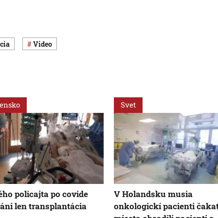
ácia
Video
vensko
Svet
ho policajta po covide
V Holandsku musia
áni len transplantácia
onkologickí pacienti čakať