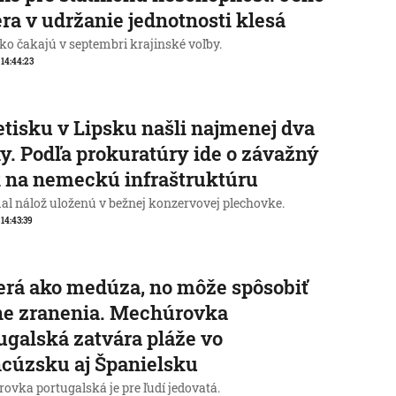
ra v udržanie jednotnosti klesá
o čakajú v septembri krajinské voľby.
, 14:44:23
etisku v Lipsku našli najmenej dva
y. Podľa prokuratúry ide o závažný
 na nemeckú infraštruktúru
al nálož uloženú v bežnej konzervovej plechovke.
 14:43:39
rá ako medúza, no môže spôsobiť
ne zranenia. Mechúrovka
ugalská zatvára pláže vo
cúzsku aj Španielsku
ovka portugalská je pre ľudí jedovatá.