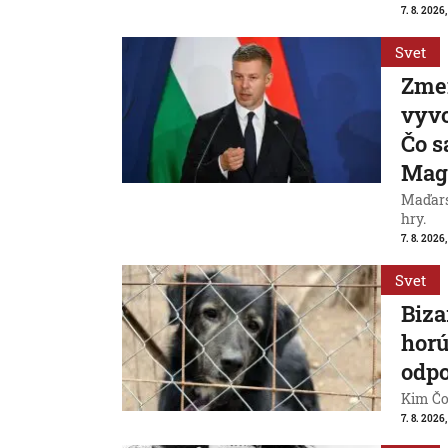
7. 8. 2026,
Svet
Zme
vyvo
Čo s
Mag
Maďarsk
hry.
7. 8. 2026,
Svet
Biza
horú
odpo
Kim Čon
7. 8. 2026,