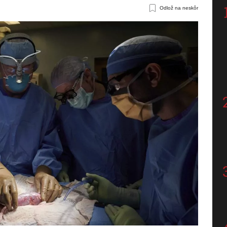
Odlož na neskôr