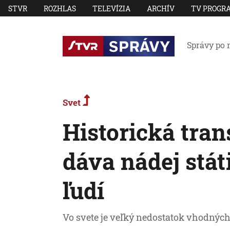
STVR
ROZHLAS
TELEVÍZIA
ARCHÍV
TV PROGR
Správy po 
Svet
Historická tran
dáva nádej stá
ľudí
Vo svete je veľký nedostatok vhodných