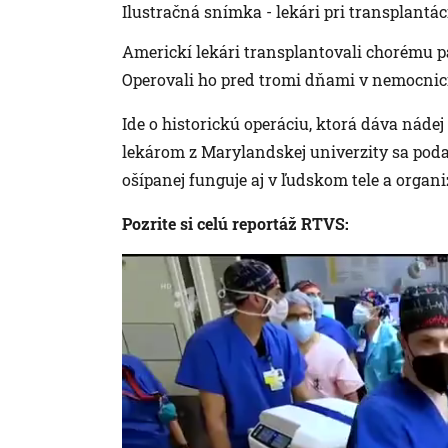
Ilustračná snímka - lekári pri transplantáci
Americkí lekári transplantovali chorému pa
Operovali ho pred tromi dňami v nemocnici
Ide o historickú operáciu, ktorá dáva nádej 
lekárom z Marylandskej univerzity sa podar
ošípanej funguje aj v ľudskom tele a orga
Pozrite si celú reportáž RTVS: