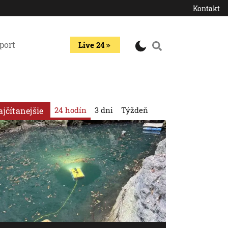
Kontakt
port
Live 24
24 hodín
3 dni
Týždeň
ajčítanejšie