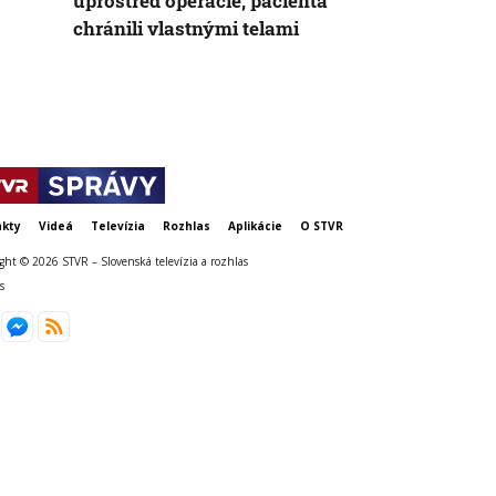
uprostred operácie, pacienta
neschopnosť
chránili vlastnými telami
udržanie jed
kty
Videá
Televízia
Rozhlas
Aplikácie
O STVR
ght © 2026 STVR – Slovenská televízia a rozhlas
s