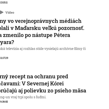
 13:15:11
Video
ny vo verejnoprávnych médiách
lali v Maďarsku veľkú pozornosť.
a zmenilo po nástupe Pétera
yara?
á televízia aj rozhlas stále vysielajú archívne filmy či
 11:17:29
rný recept na ochranu pred
čavami: V Severnej Kórei
rúčajú aj polievku zo psieho mäsa
g-un vraj trpí spolu s ľuďmi.
 9:39:55