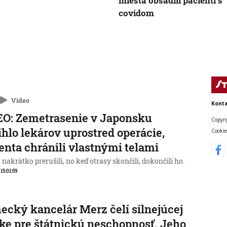
miesta obsadili pacienti s
covidom
Video
Konta
O: Zemetrasenie v Japonsku
Copyri
ihlo lekárov uprostred operácie,
Cookie
enta chránili vlastnými telami
nakrátko prerušili, no keď otrasy skončili, dokončili ho.
 15:01:59
cký kancelár Merz čelí silnejúcej
ike pre štátnickú neschopnosť. Jeho