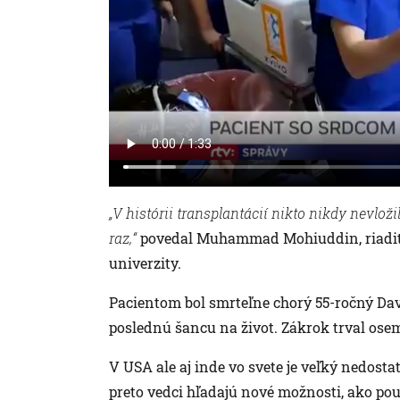
„V histórii transplantácií nikto nikdy nevloži
raz,“
povedal Muhammad Mohiuddin, riadit
univerzity.
Pacientom bol smrteľne chorý 55-ročný Da
poslednú šancu na život. Zákrok trval osem 
V USA ale aj inde vo svete je veľký nedost
preto vedci hľadajú nové možnosti, ako použ