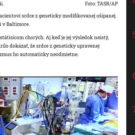
i.
Foto: TASR/AP
cientovi srdce z geneticky modifikovanej ošípanej.
 v Baltimore.
státisícom chorých. Aj keď je jej výsledok neistý,
ilo dokázať, že srdce z geneticky upravenej
nizmus ho automaticky neodmietne.