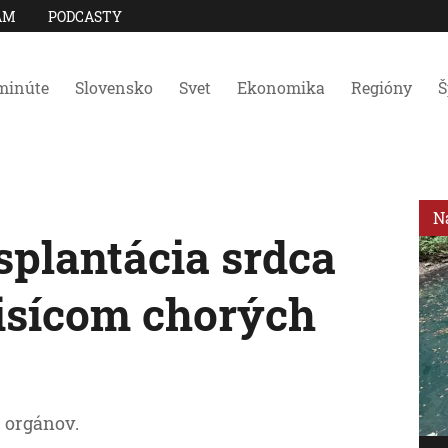
AM
PODCASTY
minúte
Slovensko
Svet
Ekonomika
Regióny
Š
N
splantácia srdca
tisícom chorých
 orgánov.