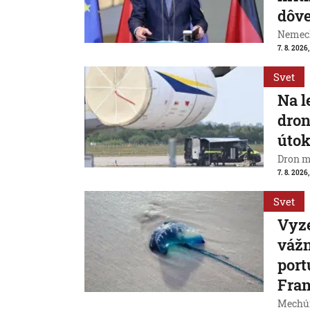
dôve
Nemeck
7. 8. 2026
Svet
Na l
dron
útok
Dron m
7. 8. 2026,
Svet
Vyze
váž
port
Fran
Mechúr