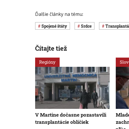
Ďalšie články na tému:
Spojené štáty
srdce
transplant
Čítajte tiež
Regióny
Slo
V Martine dočasne pozastavili
Mladé
transplantácie obličiek
zachr