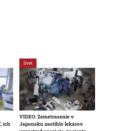
Svet
Svet
VIDEO: Zemetrasenie v
Nemecký kan
, ich
Japonsku zastihlo lekárov
silnejúcej kr