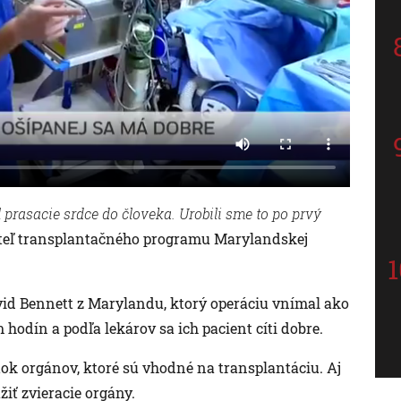
l prasacie srdce do človeka. Urobili sme to po prvý
eľ transplantačného programu Marylandskej
vid Bennett z Marylandu, ktorý operáciu vnímal ako
hodín a podľa lekárov sa ich pacient cíti dobre.
atok orgánov, ktoré sú vhodné na transplantáciu. Aj
iť zvieracie orgány.