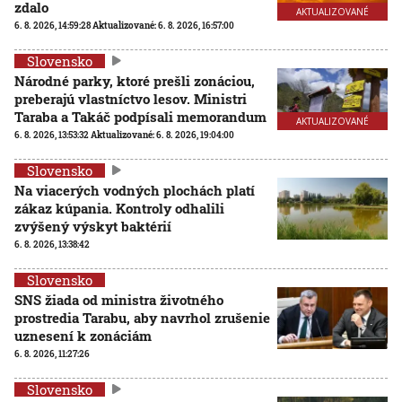
zdalo
AKTUALIZOVANÉ
6. 8. 2026, 14:59:28
Aktualizované:
6. 8. 2026, 16:57:00
Slovensko
Národné parky, ktoré prešli zonáciou,
preberajú vlastníctvo lesov. Ministri
Taraba a Takáč podpísali memorandum
AKTUALIZOVANÉ
6. 8. 2026, 13:53:32
Aktualizované:
6. 8. 2026, 19:04:00
Slovensko
Na viacerých vodných plochách platí
zákaz kúpania. Kontroly odhalili
zvýšený výskyt baktérií
6. 8. 2026, 13:38:42
Slovensko
SNS žiada od ministra životného
prostredia Tarabu, aby navrhol zrušenie
uznesení k zonáciám
6. 8. 2026, 11:27:26
Slovensko