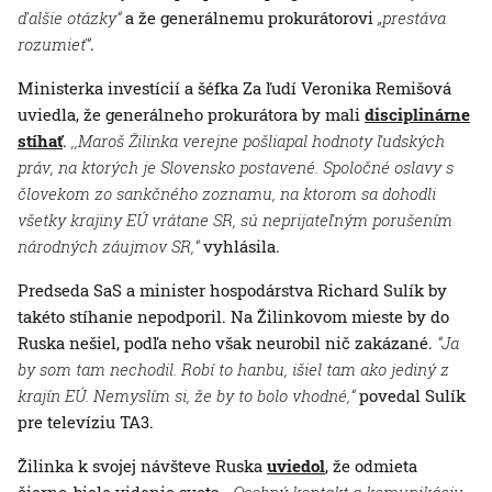
ďalšie otázky“
a že generálnemu prokurátorovi
„prestáva
rozumieť“
.
Ministerka investícií a šéfka Za ľudí Veronika Remišová
uviedla, že generálneho prokurátora by mali
disciplinárne
stíhať
.
,,Maroš Žilinka verejne pošliapal hodnoty ľudských
práv, na ktorých je Slovensko postavené. Spoločné oslavy s
človekom zo sankčného zoznamu, na ktorom sa dohodli
všetky krajiny EÚ vrátane SR, sú neprijateľným porušením
národných záujmov SR,“
vyhlásila.
Predseda SaS a minister hospodárstva Richard Sulík by
takéto stíhanie nepodporil. Na Žilinkovom mieste by do
Ruska nešiel, podľa neho však neurobil nič zakázané.
​“Ja
by som tam nechodil. Robí to hanbu, išiel tam ako jediný z
krajín EÚ. Nemyslím si, že by to bolo vhodné,“
povedal Sulík
pre televíziu TA3.
Žilinka k svojej návšteve Ruska
uviedol
, že odmieta