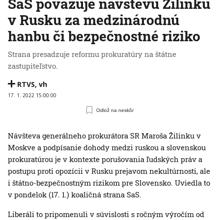
SaS považuje návštevu Žilinku
v Rusku za medzinárodnú
hanbu či bezpečnostné riziko
Strana presadzuje reformu prokuratúry na štátne
zastupiteľstvo.
RTVS
,
vh
17. 1. 2022 15:00:00
Odlož na neskôr
Návšteva generálneho prokurátora SR Maroša Žilinku v
Moskve a podpísanie dohody medzi ruskou a slovenskou
prokuratúrou je v kontexte porušovania ľudských práv a
postupu proti opozícii v Rusku prejavom nekultúrnosti, ale
i štátno-bezpečnostným rizikom pre Slovensko. Uviedla to
v pondelok (17. 1.) koaličná strana SaS.
Liberáli to pripomenuli v súvislosti s ročným výročím od