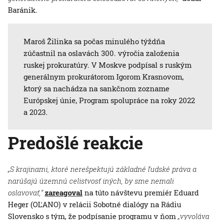
Baránik.
Maroš Žilinka sa počas minulého týždňa
zúčastnil na oslavách 300. výročia založenia
ruskej prokuratúry. V Moskve podpísal s ruským
generálnym prokurátorom Igorom Krasnovom,
ktorý sa nachádza na sankčnom zozname
Európskej únie, Program spolupráce na roky 2022
a 2023.
Predošlé reakcie
„S krajinami, ktoré nerešpektujú základné ľudské práva a
narúšajú územnú celistvosť iných, by sme nemali
oslavovať,“
zareagoval
na túto návštevu premiér Eduard
Heger (OĽANO) v relácii Sobotné dialógy na Rádiu
Slovensko s tým, že podpísanie programu v ňom
„vyvoláva