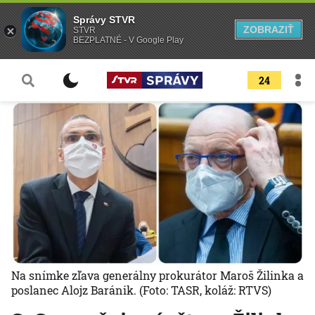
Správy STVR
ZOBRAZIŤ
STVR
BEZPLATNÉ - V Google Play
24
Na snímke zľava generálny prokurátor Maroš Žilinka a
poslanec Alojz Baránik.
(Foto: TASR, koláž: RTVS)