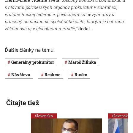
čierno-biele videnie sveta.
„Osobný kontakt a komunikáciu
s hlavami partnerských orgánov prokuratúr v zahraničí,
vrátane Ruskej federácie, považujem za nevyhnutný a
prínosný na naplnenie spoločného cieľa, ktorým je ochrana
zákonnosti aj v globálnom meradle,“
dodal.
Ďalšie články na tému:
generálny prokurátor
Maroš Žilinka
návšteva
reakcie
Rusko
Čítajte tiež
Slovensko
Slovensko