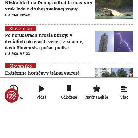
Nízka hladina Dunaja odhalila masívny
vrak lode z druhej svetovej vojny
6. 8. 2026, 10:33:39
Slovensko
Po horúčavách hrozia búrky: V
desiatich okresoch večer, v značnej
časti Slovenska počas piatka
6. 8. 2026, 9:21:23
Slovensko
Extrémne horúčavy trápia viaceré
mestá a obce. Ako ochladzujú svoje
vonkajšie priestory?
6. 8. 2026, 7:00:00
Viac
Videá
Odložené
Najčítanejšie
Po minúte
Slovensko
Extrémne nízka hladina Dunaja láka ľudí na kúpanie.
Záchranári varujú, že riziko utopenia zostáva vysoké
6. 8. 2026, 6:00:00