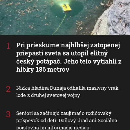
Pri prieskume najhlbšej zatopenej
priepasti sveta sa utopil elitný
český potápač. Jeho telo vytiahli z
hĺbky 186 metrov
Nízka hladina Dunaja odhalila masívny vrak
lode z druhej svetovej vojny
Seniori sa začínajú zaujímať o rodičovský
príspevok od detí. Daňový úrad ani Sociálna
poisťovňa im informácie nedajú