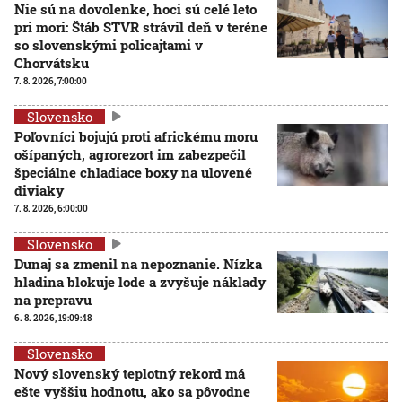
Nie sú na dovolenke, hoci sú celé leto
pri mori: Štáb STVR strávil deň v teréne
so slovenskými policajtami v
Chorvátsku
7. 8. 2026, 7:00:00
Slovensko
Poľovníci bojujú proti africkému moru
ošípaných, agrorezort im zabezpečil
špeciálne chladiace boxy na ulovené
diviaky
7. 8. 2026, 6:00:00
Slovensko
Dunaj sa zmenil na nepoznanie. Nízka
hladina blokuje lode a zvyšuje náklady
na prepravu
6. 8. 2026, 19:09:48
Slovensko
Nový slovenský teplotný rekord má
ešte vyššiu hodnotu, ako sa pôvodne