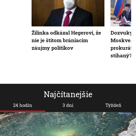
Žilinka odkázal Hegerovi, že
Dozvuky n
nie je štítom brániacim
Moskve. B
záujmy politikov
prokurátor
stíhaný?
Najčítanejšie
24 hodín
3 dni
Týždeň