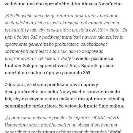
zadržania ruského opozičného lídra Alexeja Navaľného.
„SaS dlhodobo presadzuje reformu prokuratúry na štátne
zastupiteľstvo, alebo aspoň okresanie právomocí vedenia
prokuratúry tak, aby prokuratúra prestala byť ‚štát v štáte‘. Za
tým účelom SaS v nedávnej minulosti navrhovala zrušenie
oprávnenia generálneho prokurátora ‚oslobodzovať‘
obvinených namiesto súdu tak, ako to zodpovedá
programovému vyhláseniu vlády,“
uviedol poslanec a
tímlíder SaS pre spravodlivosť Alojz Baránik, pričom
narážal na snahu o úpravu paragrafu 363.
Zdôraznil, že strana predložila návrh úpravy
disciplinárneho poriadku Najvyššieho správneho súdu
tak, aby existovala reálna možnosť disciplinárne stíhať aj
generálneho prokurátora, čo vetovalo hnutie Sme rodina.
„Aj preto sme nakoniec podali s kolegami z OĽANO návrh
Ústavnému súdu, ktorého cieľom je objasniť oprávnenia
generálneho prokurátora oslobodzovať obvinených,“
dodal