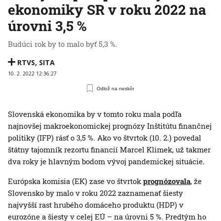
ekonomiky SR v roku 2022 na
úrovni 3,5 %
Budúci rok by to malo byť 5,3 %.
RTVS
,
SITA
10. 2. 2022 12:36:27
Odlož na neskôr
Slovenská ekonomika by v tomto roku mala podľa
najnovšej makroekonomickej prognózy Inštitútu finančnej
politiky (IFP) rásť o 3,5 %. Ako vo štvrtok (10. 2.) povedal
štátny tajomník rezortu financií Marcel Klimek, už takmer
dva roky je hlavným bodom vývoj pandemickej situácie.
Európska komisia (EK) zase vo štvrtok
prognózovala
, že
Slovensko by malo v roku 2022 zaznamenať šiesty
najvyšší rast hrubého domáceho produktu (HDP) v
eurozóne a šiesty v celej EÚ – na úrovni 5 %. Predtým ho