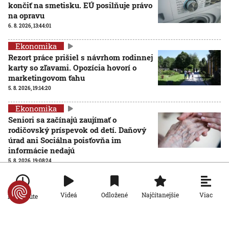
končiť na smetisku. EÚ posilňuje právo
na opravu
6. 8. 2026, 13:44:01
Ekonomika
Rezort práce prišiel s návrhom rodinnej
karty so zľavami. Opozícia hovorí o
marketingovom ťahu
5. 8. 2026, 19:14:20
Ekonomika
Seniori sa začínajú zaujímať o
rodičovský príspevok od detí. Daňový
úrad ani Sociálna poisťovňa im
informácie nedajú
5. 8. 2026, 19:08:24
Ekonomika
Na Slovensku zarastá 300-tisíc
Viac
Videá
Odložené
Najčítanejšie
Po minúte
hektárov pôdy. Farmárom by mohla
pomôcť zvládnuť sucho či vrátiť do
krajiny zdroje pitnej vody