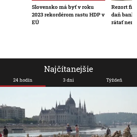
Slovensko má byť v roku
Rezort fin
2023 rekordérom rastu HDP v
daň banká
EÚ
rátať nem
Najčítanejšie
24 hodín
3 dni
Týždeň