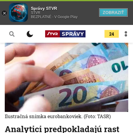
Správy STVR
ZOBRAZIŤ
STVR
BEZPLATNÉ - V Google Play
24
Ilustračná snímka eurobankoviek.
(Foto: TASR)
Analytici predpokladajú rast