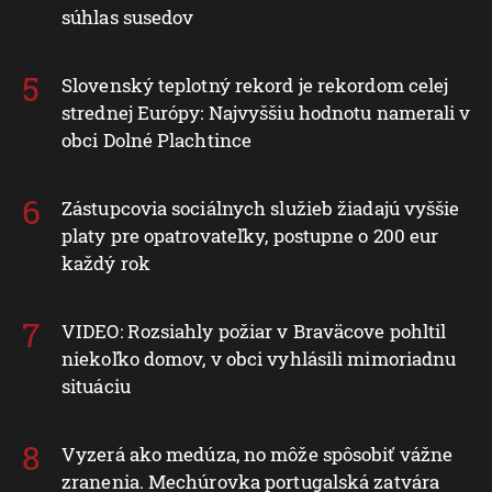
súhlas susedov
Slovenský teplotný rekord je rekordom celej
strednej Európy: Najvyššiu hodnotu namerali v
obci Dolné Plachtince
Zástupcovia sociálnych služieb žiadajú vyššie
platy pre opatrovateľky, postupne o 200 eur
každý rok
VIDEO: Rozsiahly požiar v Braväcove pohltil
niekoľko domov, v obci vyhlásili mimoriadnu
situáciu
Vyzerá ako medúza, no môže spôsobiť vážne
zranenia. Mechúrovka portugalská zatvára