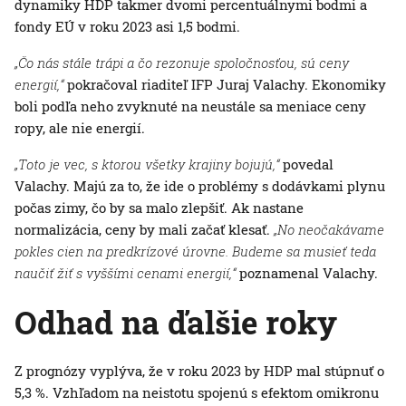
dynamiky HDP takmer dvomi percentuálnymi bodmi a
fondy EÚ v roku 2023 asi 1,5 bodmi.
„Čo nás stále trápi a čo rezonuje spoločnosťou, sú ceny
energií,“
pokračoval riaditeľ IFP Juraj Valachy. Ekonomiky
boli podľa neho zvyknuté na neustále sa meniace ceny
ropy, ale nie energií.
„Toto je vec, s ktorou všetky krajiny bojujú,“
povedal
Valachy. Majú za to, že ide o problémy s dodávkami plynu
počas zimy, čo by sa malo zlepšiť. Ak nastane
normalizácia, ceny by mali začať klesať.
„No neočakávame
pokles cien na predkrízové úrovne. Budeme sa musieť teda
naučiť žiť s vyššími cenami energií,“
poznamenal Valachy.
Odhad na ďalšie roky
Z prognózy vyplýva, že v roku 2023 by HDP mal stúpnuť o
5,3 %. Vzhľadom na neistotu spojenú s efektom omikronu