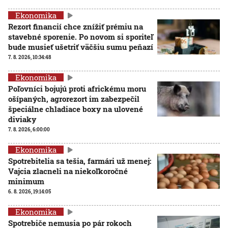
Ekonomika
Rezort financií chce znížiť prémiu na
stavebné sporenie. Po novom si sporiteľ
bude musieť ušetriť väčšiu sumu peňazí
7. 8. 2026, 10:34:48
Ekonomika
Poľovníci bojujú proti africkému moru
ošípaných, agrorezort im zabezpečil
špeciálne chladiace boxy na ulovené
diviaky
7. 8. 2026, 6:00:00
Ekonomika
Spotrebitelia sa tešia, farmári už menej:
Vajcia zlacneli na niekoľkoročné
minimum
6. 8. 2026, 19:14:05
Ekonomika
Spotrebiče nemusia po pár rokoch