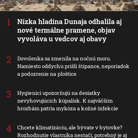
Nízka hladina Dunaja odhalila aj
nové termálne pramene, objav
vyvoláva u vedcov aj obavy
Dovolenka sa zmenila na nočnú moru.
Namiesto oddychu prišli štípance, neporiadok
a podozrenie na ploštice
Hygienici upozorňujú na desiatky
nevyhovujúcich kúpalísk. K najväčším
hrozbám patria mykóza a kožné infekcie
Chcete klimatizáciu, ale bývate v bytovke?
Rozhodnutie vlastníka nestačí, potrebný je aj