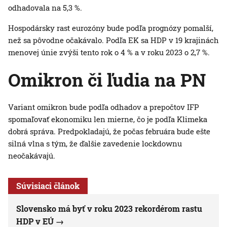
odhadovala na 5,3 %.
Hospodársky rast eurozóny bude podľa prognózy pomalší,
než sa pôvodne očakávalo. Podľa EK sa HDP v 19 krajinách
menovej únie zvýši tento rok o 4 % a v roku 2023 o 2,7 %.
Omikron či ľudia na PN
Variant omikron bude podľa odhadov a prepočtov IFP
spomaľovať ekonomiku len mierne, čo je podľa Klimeka
dobrá správa. Predpokladajú, že počas februára bude ešte
silná vlna s tým, že ďalšie zavedenie lockdownu
neočakávajú.
Súvisiaci článok
Slovensko má byť v roku 2023 rekordérom rastu
HDP v EÚ