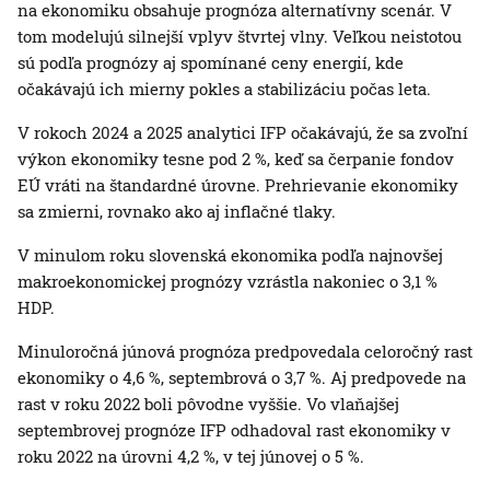
na ekonomiku obsahuje prognóza alternatívny scenár. V
tom modelujú silnejší vplyv štvrtej vlny. Veľkou neistotou
sú podľa prognózy aj spomínané ceny energií, kde
očakávajú ich mierny pokles a stabilizáciu počas leta.
V rokoch 2024 a 2025 analytici IFP očakávajú, že sa zvoľní
výkon ekonomiky tesne pod 2 %, keď sa čerpanie fondov
EÚ vráti na štandardné úrovne. Prehrievanie ekonomiky
sa zmierni, rovnako ako aj inflačné tlaky.
V minulom roku slovenská ekonomika podľa najnovšej
makroekonomickej prognózy vzrástla nakoniec o 3,1 %
HDP.
Minuloročná júnová prognóza predpovedala celoročný rast
ekonomiky o 4,6 %, septembrová o 3,7 %. Aj predpovede na
rast v roku 2022 boli pôvodne vyššie. Vo vlaňajšej
septembrovej prognóze IFP odhadoval rast ekonomiky v
roku 2022 na úrovni 4,2 %, v tej júnovej o 5 %.