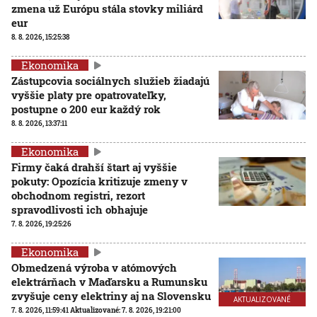
zmena už Európu stála stovky miliárd
eur
8. 8. 2026, 15:25:38
Ekonomika
Zástupcovia sociálnych služieb žiadajú
vyššie platy pre opatrovateľky,
postupne o 200 eur každý rok
8. 8. 2026, 13:37:11
Ekonomika
Firmy čaká drahší štart aj vyššie
pokuty: Opozícia kritizuje zmeny v
obchodnom registri, rezort
spravodlivosti ich obhajuje
7. 8. 2026, 19:25:26
Ekonomika
Obmedzená výroba v atómových
elektrárňach v Maďarsku a Rumunsku
zvyšuje ceny elektriny aj na Slovensku
AKTUALIZOVANÉ
7. 8. 2026, 11:59:41
Aktualizované:
7. 8. 2026, 19:21:00