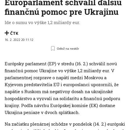
Europarlament schválil ďalšiu
finančnú pomoc pre Ukrajinu
Ide o sumu vo výške 1,2 miliardy eur.
ČTK
16. 2. 2022 20:11:12
Odlož na neskôr
Európsky parlament (EP) v stredu (16. 2.) schválil novú
finančnú pomoc Ukrajine vo výške 1,2 miliardy eur. V
parlamentnej rozprave o napätí medzi Moskvou a
Kyjevom predstavitelia EÚ i europoslanci upozornili, že
napätie s Ruskom má negatívny dosah na ukrajinské
hospodárstvo a vyzvali na solidaritu a finančnú podporu
krajiny. Podľa návrhu Európskej komisie (EK) dostane
Ukrajina peniaze v dvoch splátkach.
Na začiatku plenárnej schôdze v pondelok (14. 2.) európski