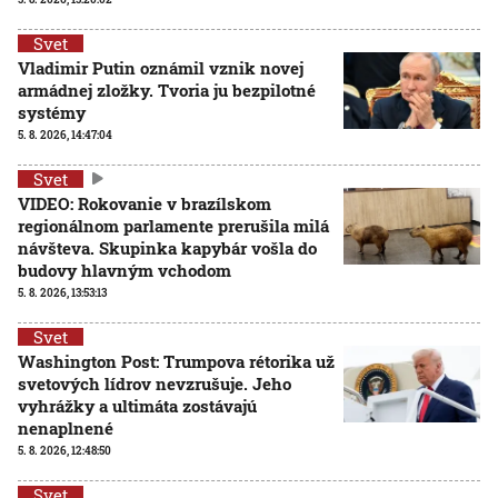
Svet
Vladimir Putin oznámil vznik novej
armádnej zložky. Tvoria ju bezpilotné
systémy
5. 8. 2026, 14:47:04
Svet
VIDEO: Rokovanie v brazílskom
regionálnom parlamente prerušila milá
návšteva. Skupinka kapybár vošla do
budovy hlavným vchodom
5. 8. 2026, 13:53:13
Svet
Washington Post: Trumpova rétorika už
svetových lídrov nevzrušuje. Jeho
vyhrážky a ultimáta zostávajú
nenaplnené
5. 8. 2026, 12:48:50
Svet