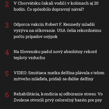
V Chorvátsku čakali vodiči v kolónach aj 20
hodín. Čo spôsobilo dopravný nával?
Odporca vakcín Robert F. Kennedy mladší
vyzýva na očkovanie. USA čelia rekordnému
počtu prípadov osýpok
Na Slovensku padol nový absolútny rekord
teploty vzduchu
VIDEO: Smútiaca matka delfína plávala s telom
mŕtveho mláďaťa, pridali sa ďalšie delfíny
Rehabilitácia, kondícia aj odbúranie stresu: Vo
Zvolene otvorili prvý celoročný bazén pre psy