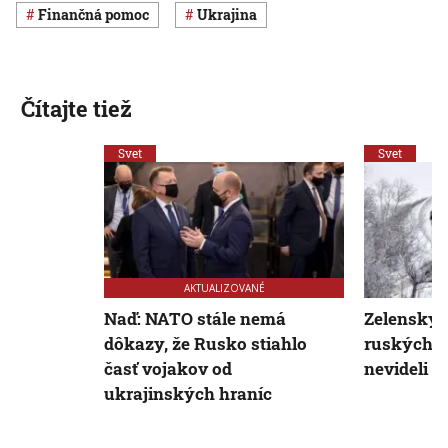
finančná pomoc
Ukrajina
Čítajte tiež
Svet
Svet
AKTUALIZOVANÉ
Naď: NATO stále nemá
Zelenskyj:
dôkazy, že Rusko stiahlo
ruských v
časť vojakov od
nevideli
ukrajinských hraníc