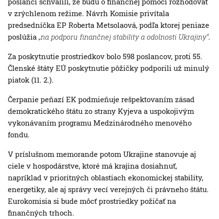
poslanci schválili, že budú o finančnej pomoci rozhodovať
v zrýchlenom režime. Návrh Komisie privítala
predsedníčka EP Roberta Metsolaová, podľa ktorej peniaze
poslúžia
„na podporu finančnej stability a odolnosti Ukrajiny“
.
Za poskytnutie prostriedkov bolo 598 poslancov, proti 55.
Členské štáty EÚ poskytnutie pôžičky podporili už minulý
piatok (11. 2.).
Čerpanie peňazí EK podmieňuje rešpektovaním zásad
demokratického štátu zo strany Kyjeva a uspokojivým
vykonávaním programu Medzinárodného menového
fondu.
V príslušnom memorande potom Ukrajine stanovuje aj
ciele v hospodárstve, ktoré má krajina dosiahnuť,
napríklad v prioritných oblastiach ekonomickej stability,
energetiky, ale aj správy vecí verejných či právneho štátu.
Eurokomisia si bude môcť prostriedky požičať na
finančných trhoch.