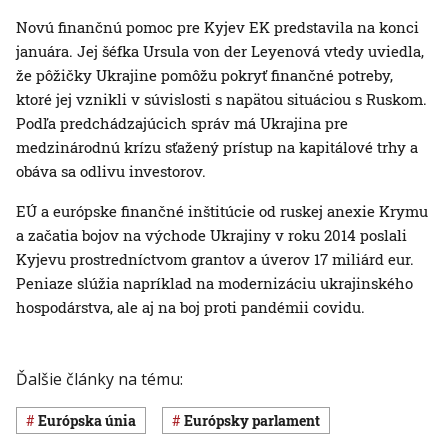
Novú finančnú pomoc pre Kyjev EK predstavila na konci
januára. Jej šéfka Ursula von der Leyenová vtedy uviedla,
že pôžičky Ukrajine pomôžu pokryť finančné potreby,
ktoré jej vznikli v súvislosti s napätou situáciou s Ruskom.
Podľa predchádzajúcich správ má Ukrajina pre
medzinárodnú krízu sťažený prístup na kapitálové trhy a
obáva sa odlivu investorov.
EÚ a európske finančné inštitúcie od ruskej anexie Krymu
a začatia bojov na východe Ukrajiny v roku 2014 poslali
Kyjevu prostredníctvom grantov a úverov 17 miliárd eur.
Peniaze slúžia napríklad na modernizáciu ukrajinského
hospodárstva, ale aj na boj proti pandémii covidu.
Ďalšie články na tému:
Európska únia
Európsky parlament