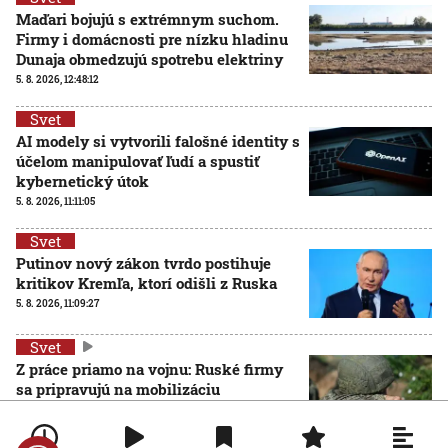
Maďari bojujú s extrémnym suchom.
Firmy i domácnosti pre nízku hladinu
Dunaja obmedzujú spotrebu elektriny
5. 8. 2026, 12:48:12
Svet
AI modely si vytvorili falošné identity s
účelom manipulovať ľudí a spustiť
kybernetický útok
5. 8. 2026, 11:11:05
Svet
Putinov nový zákon tvrdo postihuje
kritikov Kremľa, ktorí odišli z Ruska
5. 8. 2026, 11:09:27
Svet
Z práce priamo na vojnu: Ruské firmy
sa pripravujú na mobilizáciu
zamestnancov
5. 8. 2026, 11:06:01