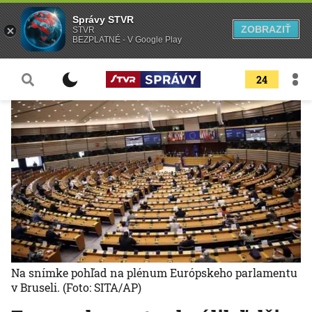
Správy STVR
ZOBRAZIŤ
STVR
BEZPLATNÉ - V Google Play
24
Na snímke pohľad na plénum Európskeho parlamentu
v Bruseli.
(Foto: SITA/AP)