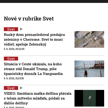
Nové v rubrike Svet
Svet
Ruský dron prenasledoval predajcu
zeleniny v Chersone. Svet to musí
vidieť, apeluje Zelenskyj
5. 8. 2026, 19:22:05
Svet
Situácia v Ceute ukázala, na koho
strane stál Donald Trump, píše
španielsky denník La Vanguardia
5. 8. 2026, 15:23:39
Svet
VIDEO: Smútiaca matka delfína plávala
s telom mŕtveho mláďaťa, pridali sa
ďalšie delfíny
5. 8. 2026, 15:20:02