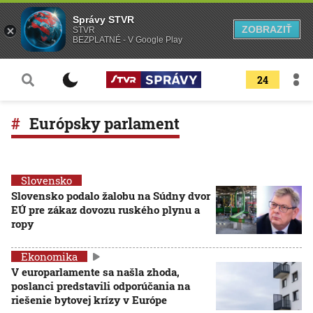
Správy STVR
ZOBRAZIŤ
STVR
BEZPLATNÉ - V Google Play
24
Európsky parlament
Slovensko
Slovensko podalo žalobu na Súdny dvor
EÚ pre zákaz dovozu ruského plynu a
ropy
Ekonomika
V europarlamente sa našla zhoda,
poslanci predstavili odporúčania na
riešenie bytovej krízy v Európe