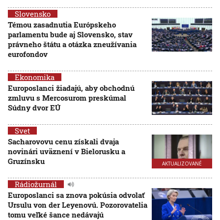
Slovensko
Témou zasadnutia Európskeho
parlamentu bude aj Slovensko, stav
právneho štátu a otázka zneužívania
eurofondov
Ekonomika
Europoslanci žiadajú, aby obchodnú
zmluvu s Mercosurom preskúmal
Súdny dvor EÚ
Svet
Sacharovovu cenu získali dvaja
novinári uväznení v Bielorusku a
Gruzínsku
AKTUALIZOVANÉ
Rádiožurnál
Europoslanci sa znova pokúsia odvolať
Ursulu von der Leyenovú. Pozorovatelia
tomu veľké šance nedávajú