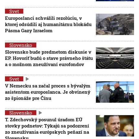
Svet
Europoslanci schválili rezolúciu, v
ktorej odsúdili aj humanitárnu blokádu
Pásma Gazy Izraelom
Slovensko
Slovensko bude predmetom diskusie v
EP. Hovoriť budú o stave právneho štátu
a o možnom zneužívaní eurofondov
Svet
V Nemecku sa začal proces s bývalým
asistentom europoslanca. Je obvinený
zo špionáže pre Čínu
Slovensko
T. Zdechovský posunul úradom EÚ
stovky podnetov: Týkajú sa podozrení
zo zneužívania európskych peňazí na
Slovensku