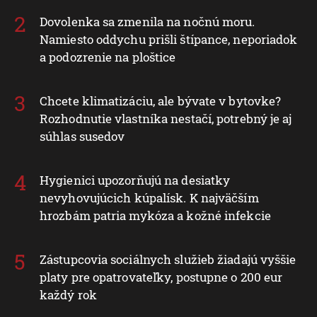
Dovolenka sa zmenila na nočnú moru.
Namiesto oddychu prišli štípance, neporiadok
a podozrenie na ploštice
Chcete klimatizáciu, ale bývate v bytovke?
Rozhodnutie vlastníka nestačí, potrebný je aj
súhlas susedov
Hygienici upozorňujú na desiatky
nevyhovujúcich kúpalísk. K najväčším
hrozbám patria mykóza a kožné infekcie
Zástupcovia sociálnych služieb žiadajú vyššie
platy pre opatrovateľky, postupne o 200 eur
každý rok