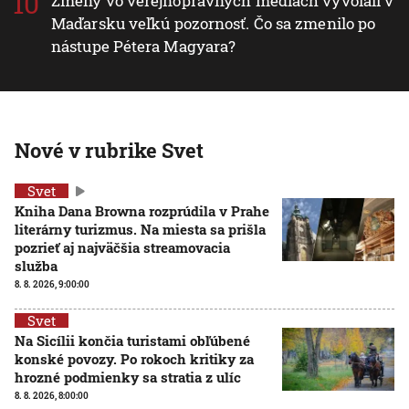
Zmeny vo verejnoprávnych médiách vyvolali v
Maďarsku veľkú pozornosť. Čo sa zmenilo po
nástupe Pétera Magyara?
Nové v rubrike Svet
Svet
Kniha Dana Browna rozprúdila v Prahe
literárny turizmus. Na miesta sa prišla
pozrieť aj najväčšia streamovacia
služba
8. 8. 2026, 9:00:00
Svet
Na Sicílii končia turistami obľúbené
konské povozy. Po rokoch kritiky za
hrozné podmienky sa stratia z ulíc
8. 8. 2026, 8:00:00