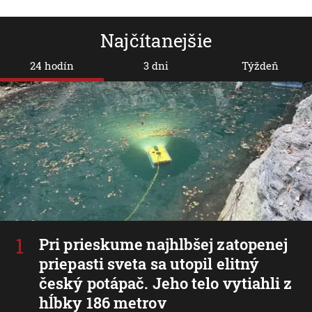
Najčítanejšie
24 hodín
3 dni
Týždeň
Pri prieskume najhlbšej zatopenej
priepasti sveta sa utopil elitný
český potápač. Jeho telo vytiahli z
hĺbky 186 metrov