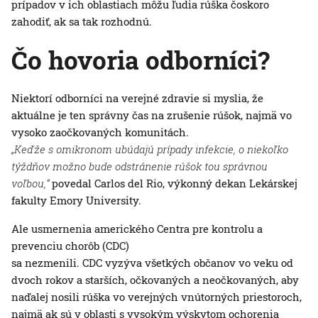
prípadov v ich oblastiach môžu ľudia rúška čoskoro
zahodiť, ak sa tak rozhodnú.
Čo hovoria odborníci?
Niektorí odborníci na verejné zdravie si myslia, že
aktuálne je ten správny čas na zrušenie rúšok, najmä vo
vysoko zaočkovaných komunitách.
„Keďže s omikronom ubúdajú prípady infekcie, o niekoľko
týždňov možno bude odstránenie rúšok tou správnou
voľbou,“
povedal Carlos del Rio, výkonný dekan Lekárskej
fakulty Emory University.
Ale usmernenia amerického Centra pre kontrolu a
prevenciu chorôb (CDC)
sa nezmenili. CDC vyzýva všetkých občanov vo veku od
dvoch rokov a starších, očkovaných a neočkovaných, aby
naďalej nosili rúška vo verejných vnútorných priestoroch,
najmä ak sú v oblasti s vysokým výskytom ochorenia