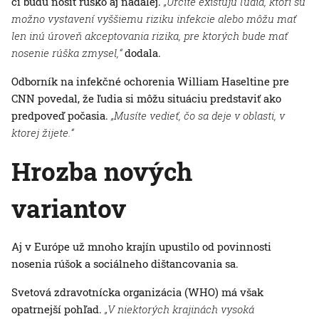
či budú nosiť rúško aj naďalej.
„Určite existujú ľudia, ktorí sú
možno vystavení vyššiemu riziku infekcie alebo môžu mať
len inú úroveň akceptovania rizika, pre ktorých bude mať
nosenie rúška zmysel,“
dodala.
Odborník na infekčné ochorenia William Haseltine pre
CNN povedal, že ľudia si môžu situáciu predstaviť ako
predpoveď počasia.
„Musíte vedieť, čo sa deje v oblasti, v
ktorej žijete.“
Hrozba nových
variantov
Aj v Európe už mnoho krajín upustilo od povinnosti
nosenia rúšok a sociálneho dištancovania sa.
Svetová zdravotnícka organizácia (WHO) má však
opatrnejší pohľad.
„V niektorých krajinách vysoká