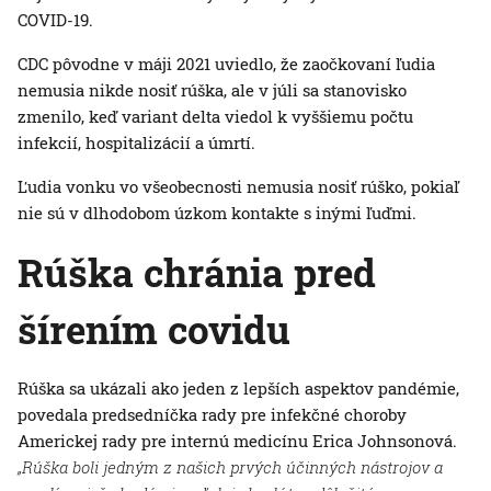
COVID-19.
CDC pôvodne v máji 2021 uviedlo, že zaočkovaní ľudia
nemusia nikde nosiť rúška, ale v júli sa stanovisko
zmenilo, keď variant delta viedol k vyššiemu počtu
infekcií, hospitalizácií a úmrtí.
Ľudia vonku vo všeobecnosti nemusia nosiť rúško, pokiaľ
nie sú v dlhodobom úzkom kontakte s inými ľuďmi.
Rúška chránia pred
šírením covidu
Rúška sa ukázali ako jeden z lepších aspektov pandémie,
povedala predsedníčka rady pre infekčné choroby
Americkej rady pre internú medicínu Erica Johnsonová.
„Rúška boli jedným z našich prvých účinných nástrojov a