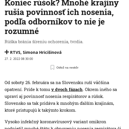
Koniec rúšok? Mnohé krajiny
rušia povinnosť ich nosenia,
podľa odborníkov to nie je
rozumné
Rúška bránia šíreniu ochorenia, tvrdia.
RTVS
,
Simona Hricišinová
27. 2. 2022 08:30:00
Odlož na neskôr
Od soboty 26. februára sa na Slovensku ruší väčšina
opatrení. Príde k tomu
v dvoch fázach
. Okrem iného sa
upraví aj povinnosť nosenia respirátorov a rúšok.
Slovensko sa tak pridáva k mnohým ďalším krajinám,
ktoré pristupujú k takýmto krokom.
Vysoko infekčný koronavírusový variant omikron
podnietil mnohé štáty k obnoveniu nosenia respirátora či