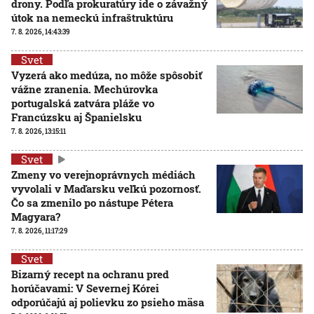
drony. Podľa prokuratúry ide o závažný
útok na nemeckú infraštruktúru
7. 8. 2026, 14:43:39
Svet
Vyzerá ako medúza, no môže spôsobiť
vážne zranenia. Mechúrovka
portugalská zatvára pláže vo
Francúzsku aj Španielsku
7. 8. 2026, 13:15:11
Svet
Zmeny vo verejnoprávnych médiách
vyvolali v Maďarsku veľkú pozornosť.
Čo sa zmenilo po nástupe Pétera
Magyara?
7. 8. 2026, 11:17:29
Svet
Bizarný recept na ochranu pred
horúčavami: V Severnej Kórei
odporúčajú aj polievku zo psieho mäsa