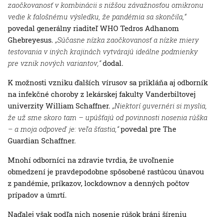
zaočkovanosť v kombinácii s nižšou závažnosťou omikronu
vedie k falošnému výsledku, že pandémia sa skončila,“
povedal generálny riaditeľ WHO Tedros Adhanom
Ghebreyesus.
„Súčasne nízka zaočkovanosť a nízke miery
testovania v iných krajinách vytvárajú ideálne podmienky
pre vznik nových variantov,“
dodal.
K možnosti vzniku ďalších vírusov sa prikláňa aj odborník
na infekčné choroby z lekárskej fakulty Vanderbiltovej
univerzity William Schaffner.
„Niektorí guvernéri si myslia,
že už sme skoro tam – upúšťajú od povinnosti nosenia rúška
– a moja odpoveď je: veľa šťastia,“
povedal pre The
Guardian Schaffner.
Mnohí odborníci na zdravie tvrdia, že uvoľnenie
obmedzení je pravdepodobne spôsobené rastúcou únavou
z pandémie, príkazov, lockdownov a denných počtov
prípadov a úmrtí.
Naďalej však podľa nich nosenie rúšok bráni šíreniu