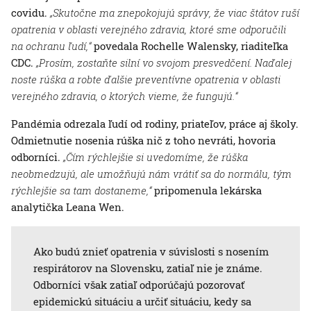
covidu.
„Skutočne ma znepokojujú správy, že viac štátov ruší
opatrenia v oblasti verejného zdravia, ktoré sme odporučili
na ochranu ľudí,“
povedala Rochelle Walensky, riaditeľka
CDC.
„Prosím, zostaňte silní vo svojom presvedčení. Naďalej
noste rúška a robte ďalšie preventívne opatrenia v oblasti
verejného zdravia, o ktorých vieme, že fungujú.“
Pandémia odrezala ľudí od rodiny, priateľov, práce aj školy.
Odmietnutie nosenia rúška nič z toho nevráti, hovoria
odborníci.
„Čím rýchlejšie si uvedomíme, že rúška
neobmedzujú, ale umožňujú nám vrátiť sa do normálu, tým
rýchlejšie sa tam dostaneme,“
pripomenula lekárska
analytička Leana Wen.
Ako budú znieť opatrenia v súvislosti s nosením
respirátorov na Slovensku, zatiaľ nie je známe.
Odborníci však zatiaľ odporúčajú pozorovať
epidemickú situáciu a určiť situáciu, kedy sa