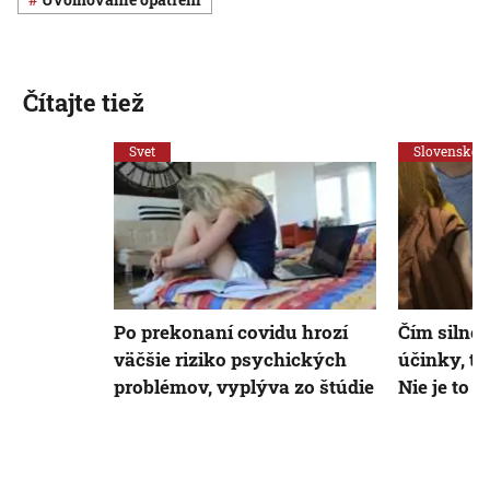
Čítajte tiež
Svet
Slovensko
Po prekonaní covidu hrozí
Čím silnej
väčšie riziko psychických
účinky, tý
problémov, vyplýva zo štúdie
Nie je to 