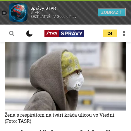
Správy STVR
ZOBRAZIŤ
STVR
BEZPLATNÉ - V Google Play
24
Žena s respirátom na tvári kráča ulicou vo Viedni.
(Foto: TASR)