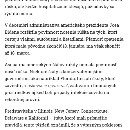
rúška, ale keďže hospitalizácie klesajú, požiadavky sa
rýchlo menia.
V decembri administratíva amerického prezidenta Joea
Bidena rozšírila povinnosť nosenia rúška na tých, ktorí
cestujú vlakmi, autobusmi a lietadlami. Platnosť opatrenia,
ktorá mala pôvodne skončiť 18. januára, má však skončiť
až 18. marca.
Asi pätina amerických štátov nikdy nemala povinnosť
nosiť rúška. Niektoré štáty s konzervatívnejšími
guvernérmi, ako napríklad Florida, trestali školy, ktoré
zaviedli
„maskovacie opatrenia“
, zadržaním finančných
prostriedkov aj keď boli prípady infekcie covidu na
rekordnej úrovni.
Predstavitelia v Illinois, New Jersey, Connecticute,
Delaware a Kalifornii – štáty, ktoré mali prísnejšie
pravidlá, tento týždeň oznámili, že s výrazným poklesom