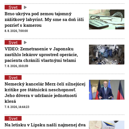
Svet
Brno ukrýva pod zemou tajomný
zážitkový labyrint. My sme sa doň išli
pozrieť s kamerou
8. 8. 2026, 7:00:00
Svet
VIDEO: Zemetrasenie v Japonsku
zastihlo lekárov uprostred operácie,
pacienta chránili vlastnými telami
7. 8. 2026, 15:01:59
Svet
Nemecký kancelár Merz čelí silnejúcej
kritike pre štátnickú neschopnosť.
Jeho dôvera v udržanie jednotnosti
klesá
7. 8. 2026, 14:44:23
Svet
Na letisku v Lipsku našli najmenej dva