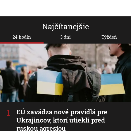
Najčítanejšie
24 hodín
3 dni
Týždeň
EÚ zavádza nové pravidlá pre
Ukrajincov, ktorí utiekli pred
ruskou agresiou