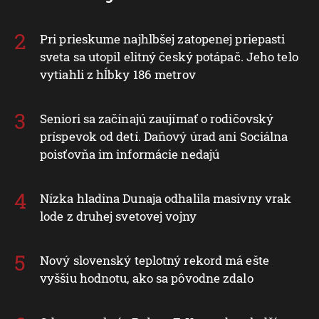
Pri prieskume najhlbšej zatopenej priepasti
sveta sa utopil elitný český potápač. Jeho telo
vytiahli z hĺbky 186 metrov
Seniori sa začínajú zaujímať o rodičovský
príspevok od detí. Daňový úrad ani Sociálna
poisťovňa im informácie nedajú
Nízka hladina Dunaja odhalila masívny vrak
lode z druhej svetovej vojny
Nový slovenský teplotný rekord má ešte
vyššiu hodnotu, ako sa pôvodne zdalo