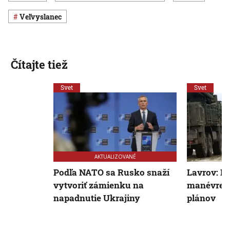
veľvyslanec
Čítajte tiež
Svet
Svet
AKTUALIZOVANÉ
Podľa NATO sa Rusko snaží
Lavrov: R
vytvoriť zámienku na
manévre 
napadnutie Ukrajiny
plánov