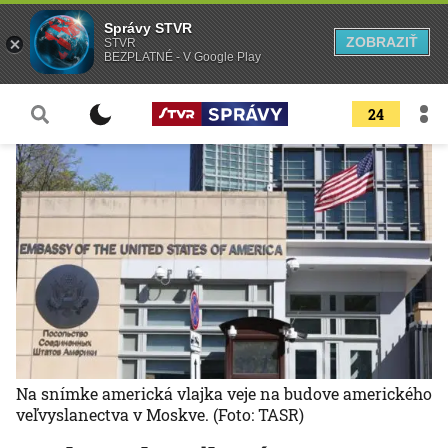
Správy STVR
ZOBRAZIŤ
STVR
BEZPLATNÉ - V Google Play
24
Na snímke americká vlajka veje na budove amerického
veľvyslanectva v Moskve.
(Foto: TASR)