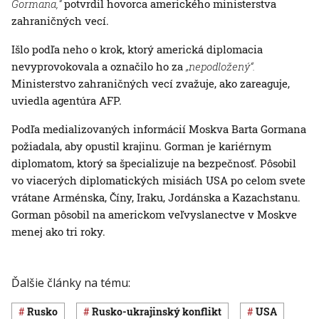
Gormana,“
potvrdil hovorca amerického ministerstva
zahraničných vecí.
Išlo podľa neho o krok, ktorý americká diplomacia
nevyprovokovala a označilo ho za
„nepodložený“.
Ministerstvo zahraničných vecí zvažuje, ako zareaguje,
uviedla agentúra AFP.
Podľa medializovaných informácií Moskva Barta Gormana
požiadala, aby opustil krajinu. Gorman je kariérnym
diplomatom, ktorý sa špecializuje na bezpečnosť. Pôsobil
vo viacerých diplomatických misiách USA po celom svete
vrátane Arménska, Číny, Iraku, Jordánska a Kazachstanu.
Gorman pôsobil na americkom veľvyslanectve v Moskve
menej ako tri roky.
Ďalšie články na tému:
Rusko
rusko-ukrajinský konflikt
USA