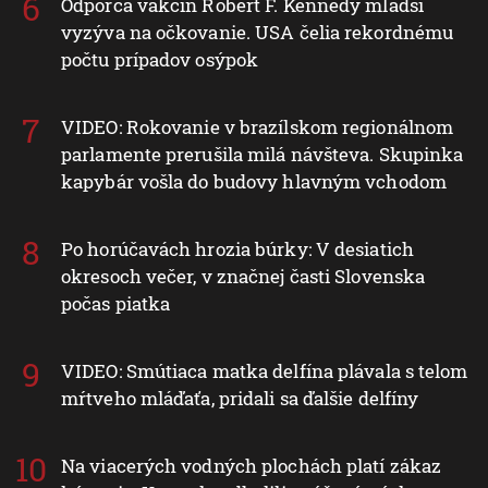
Odporca vakcín Robert F. Kennedy mladší
vyzýva na očkovanie. USA čelia rekordnému
počtu prípadov osýpok
VIDEO: Rokovanie v brazílskom regionálnom
parlamente prerušila milá návšteva. Skupinka
kapybár vošla do budovy hlavným vchodom
Po horúčavách hrozia búrky: V desiatich
okresoch večer, v značnej časti Slovenska
počas piatka
VIDEO: Smútiaca matka delfína plávala s telom
mŕtveho mláďaťa, pridali sa ďalšie delfíny
Na viacerých vodných plochách platí zákaz