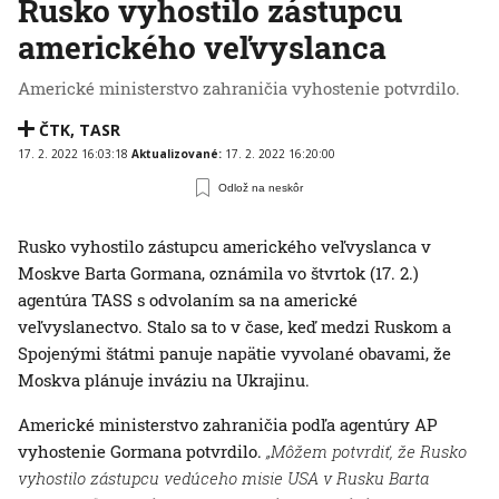
Rusko vyhostilo zástupcu
amerického veľvyslanca
Americké ministerstvo zahraničia vyhostenie potvrdilo.
ČTK
,
TASR
17. 2. 2022 16:03:18
Aktualizované:
17. 2. 2022 16:20:00
Odlož na neskôr
Rusko vyhostilo zástupcu amerického veľvyslanca v
Moskve Barta Gormana, oznámila vo štvrtok (17. 2.)
agentúra TASS s odvolaním sa na americké
veľvyslanectvo. Stalo sa to v čase, keď medzi Ruskom a
Spojenými štátmi panuje napätie vyvolané obavami, že
Moskva plánuje inváziu na Ukrajinu.
Americké ministerstvo zahraničia podľa agentúry AP
vyhostenie Gormana potvrdilo.
„Môžem potvrdiť, že Rusko
vyhostilo zástupcu vedúceho misie USA v Rusku Barta