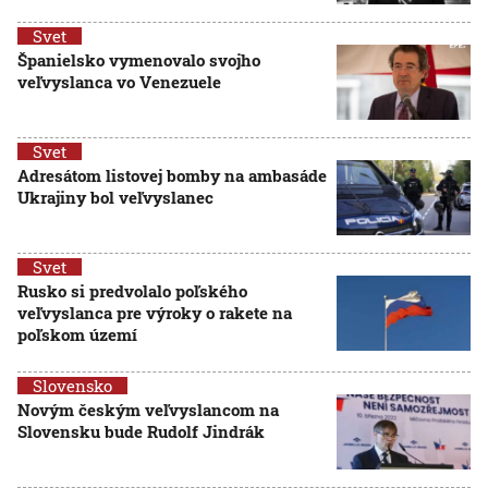
Svet
Španielsko vymenovalo svojho
veľvyslanca vo Venezuele
Svet
Adresátom listovej bomby na ambasáde
Ukrajiny bol veľvyslanec
Svet
Rusko si predvolalo poľského
veľvyslanca pre výroky o rakete na
poľskom území
Slovensko
Novým českým veľvyslancom na
Slovensku bude Rudolf Jindrák