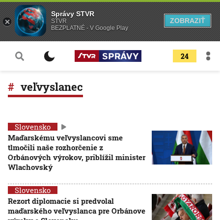
Správy STVR
ZOBRAZIŤ
STVR
BEZPLATNÉ - V Google Play
24
veľvyslanec
Slovensko
Maďarskému veľvyslancovi sme
tlmočili naše rozhorčenie z
Orbánových výrokov, priblížil minister
Wlachovský
Slovensko
Rezort diplomacie si predvolal
maďarského veľvyslanca pre Orbánove