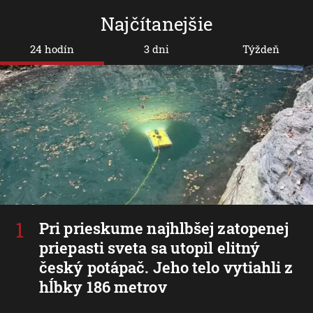
Najčítanejšie
24 hodín
3 dni
Týždeň
Pri prieskume najhlbšej zatopenej
priepasti sveta sa utopil elitný
český potápač. Jeho telo vytiahli z
hĺbky 186 metrov