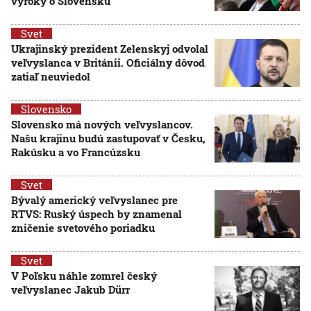
výroky o Slovensku
Svet
Ukrajinský prezident Zelenskyj odvolal
veľvyslanca v Británii. Oficiálny dôvod
zatiaľ neuviedol
Slovensko
Slovensko má nových veľvyslancov.
Našu krajinu budú zastupovať v Česku,
Rakúsku a vo Francúzsku
Svet
Bývalý americký veľvyslanec pre
RTVS: Ruský úspech by znamenal
zničenie svetového poriadku
Svet
V Poľsku náhle zomrel český
veľvyslanec Jakub Dürr