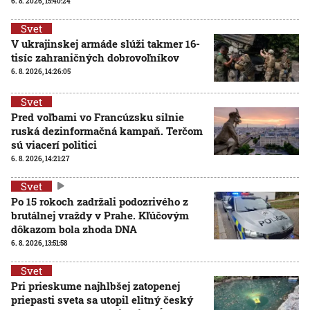
6. 8. 2026, 15:40:24
Svet
V ukrajinskej armáde slúži takmer 16-
tisíc zahraničných dobrovoľníkov
6. 8. 2026, 14:26:05
Svet
Pred voľbami vo Francúzsku silnie
ruská dezinformačná kampaň. Terčom
sú viacerí politici
6. 8. 2026, 14:21:27
Svet
Po 15 rokoch zadržali podozrivého z
brutálnej vraždy v Prahe. Kľúčovým
dôkazom bola zhoda DNA
6. 8. 2026, 13:51:58
Svet
Pri prieskume najhlbšej zatopenej
priepasti sveta sa utopil elitný český