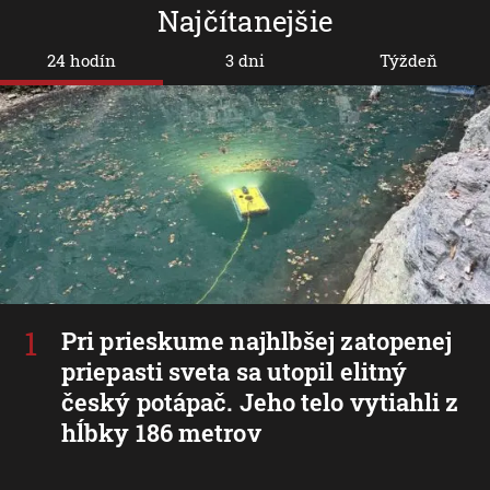
Najčítanejšie
24 hodín
3 dni
Týždeň
Pri prieskume najhlbšej zatopenej
priepasti sveta sa utopil elitný
český potápač. Jeho telo vytiahli z
hĺbky 186 metrov