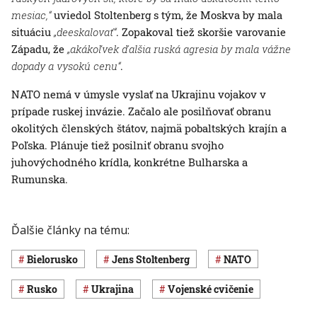
mesiac,“
uviedol Stoltenberg s tým, že Moskva by mala
situáciu
„deeskalovať“
. Zopakoval tiež skoršie varovanie
Západu, že
„akákoľvek ďalšia ruská agresia by mala vážne
dopady a vysokú cenu“
.
NATO nemá v úmysle vyslať na Ukrajinu vojakov v
prípade ruskej invázie. Začalo ale posilňovať obranu
okolitých členských štátov, najmä pobaltských krajín a
Poľska. Plánuje tiež posilniť obranu svojho
juhovýchodného krídla, konkrétne Bulharska a
Rumunska.
Ďalšie články na tému:
Bielorusko
Jens Stoltenberg
NATO
Rusko
Ukrajina
vojenské cvičenie