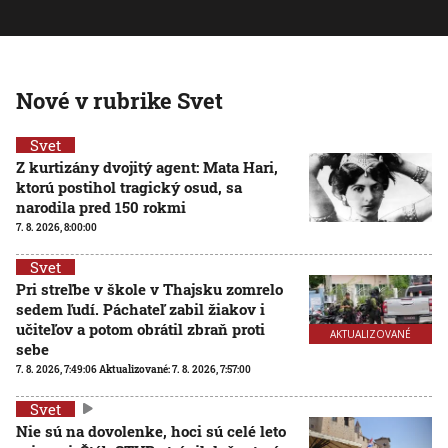
Nové v rubrike Svet
Svet
Z kurtizány dvojitý agent: Mata Hari,
ktorú postihol tragický osud, sa
narodila pred 150 rokmi
7. 8. 2026, 8:00:00
Svet
Pri streľbe v škole v Thajsku zomrelo
sedem ľudí. Páchateľ zabil žiakov i
učiteľov a potom obrátil zbraň proti
AKTUALIZOVANÉ
sebe
7. 8. 2026, 7:49:06
Aktualizované:
7. 8. 2026, 7:57:00
Svet
Nie sú na dovolenke, hoci sú celé leto