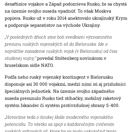
desaťtisíce vojakov a Západ podozrieva Rusko, že sa chystá
na územie svojho suseda vpadnúť. To však Moskva
popiera. Rusko už v roku 2014 anektovalo ukrajinský Krym
a podporuje separatistov na východe Ukrajiny.
„V posledných dňoch sme boli svedkami významného
presunu ruských vojenských síl do Bieloruska. Ide o
najväčšie nasadenie ruských vojsk (v Bielorusku) od čias
studenej vojny,“
povedal Stoltenberg novinárom v
bruselskom sídle NATO.
Podľa neho ruský vojenský kontingent v Bielorusku
disponuje asi 30 000 vojakmi, medzi nimi sú aj príslušníci
špeciálnych jednotiek. Na územie svojho západného
suseda presunulo Rusko tiež stíhačky, mobilný raketový
systém Iskander či systém protivzdušnej obrany S-400.
„Hovoríme teda o širokej škále moderného vojenského
potenciálu. To všetko sa spojí s každoročným cvičením
ruských jadrových síl, ktoré by sa malo uskutočniť tento