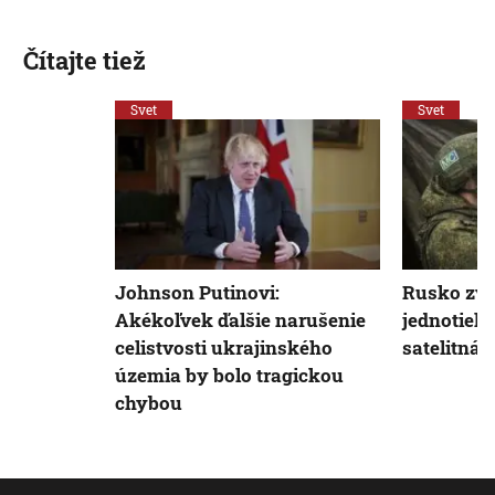
Čítajte tiež
Svet
Svet
Johnson Putinovi:
Rusko zvy
Akékoľvek ďalšie narušenie
jednotiek 
celistvosti ukrajinského
satelitná 
územia by bolo tragickou
chybou