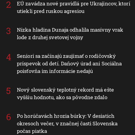
EÚ zavádza nové pravidlá pre Ukrajincov, ktorí
utiekli pred ruskou agresiou
Nízka hladina Dunaja odhalila masívny vrak
lode z druhej svetovej vojny
Seniori sa začínajú zaujímať o rodičovský
príspevok od detí. Daňový úrad ani Sociálna
poisťovňa im informácie nedajú
Nový slovenský teplotný rekord má ešte
vyššiu hodnotu, ako sa pôvodne zdalo
Po horúčavách hrozia búrky: V desiatich
okresoch večer, v značnej časti Slovenska
počas piatka