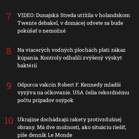
VIDEO: Dunajská Streda utŕžila v holandskom
Twente debakel, v domácej odvete sa bude
pokúšať o nemožné
Na viacerých vodných plochách platí zákaz
kúpania. Kontroly odhalili zvýšený výskyt
baktérií
Odporca vakcín Robert F. Kennedy mladší
vyzýva na očkovanie. USA čelia rekordnému
počtu prípadov osýpok
Ukrajine dochádzajú rakety protivzdušnej
obrany. Má dve možnosti, ako situáciu riešiť,
píše denník Le Monde