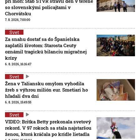
pri mori: Štáb STVR strávil deň v teréne
so slovenskými policajtami v
Chorvátsku
7. 8. 2026, 7:00:00
Svet
Za snahu dostať sa do Španielska
zaplatili životom: Starosta Ceuty
oznámil tragickú bilanciu migračnej
krízy
6. 8. 2026, 16:16:47
Svet
Žena v Taliansku omylom vyhodila
žreb s výhrou milión eur. Smetiari ho
hľadali dva dni
6. 8. 2026, 15:49:55
Svet
VIDEO: Britka Betty prekonala svetový
rekord. V 97 rokoch sa stala najstaršou
ženou, ktorá kráčala po krídle lietadla