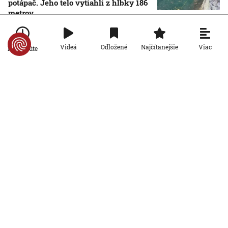
potápač. Jeho telo vytiahli z hĺbky 186
metrov
6. 8. 2026, 11:52:11
Svet
Viac
Videá
Odložené
Najčítanejšie
Po minúte
Odštiepenci od hnutia MAGA by mohli
založiť tretiu stranu. Niekdajší Trumpov
spojenec predstavil novú víziu pre USA
6. 8. 2026, 11:39:53
Svet
Ukrajine dochádzajú rakety
protivzdušnej obrany. Má dve
možnosti, ako situáciu riešiť, píše
denník Le Monde
6. 8. 2026, 10:40:29
Svet
Od zhodenia atómovej bomby v
Hirošime uplynulo 81 rokov. Starosta
mesta varoval pred zľahčovaním
AKTUALIZOVANÉ
neľudskosti jadrových zbraní