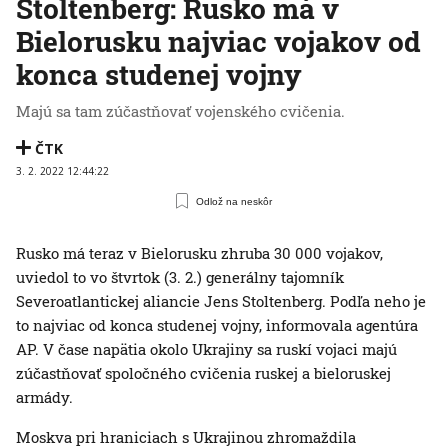
Stoltenberg: Rusko má v
Bielorusku najviac vojakov od
konca studenej vojny
Majú sa tam zúčastňovať vojenského cvičenia.
ČTK
3. 2. 2022 12:44:22
Odlož na neskôr
Rusko má teraz v Bielorusku zhruba 30 000 vojakov,
uviedol to vo štvrtok (3. 2.) generálny tajomník
Severoatlantickej aliancie Jens Stoltenberg. Podľa neho je
to najviac od konca studenej vojny, informovala agentúra
AP. V čase napätia okolo Ukrajiny sa ruskí vojaci majú
zúčastňovať spoločného cvičenia ruskej a bieloruskej
armády.
Moskva pri hraniciach s Ukrajinou zhromaždila