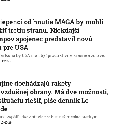
iepenci od hnutia MAGA by mohli
žiť tretiu stranu. Niekdajší
pov spojenec predstavil novú
u pre USA
Carlsona by USA mali byť produktívne, krásne a zdravé.
 11:39:53
jine dochádzajú rakety
ivzdušnej obrany. Má dve možnosti,
situáciu riešiť, píše denník Le
de
Rusi vypálili dvakrát viac rakiet než mesiac predtým.
, 10:40:29