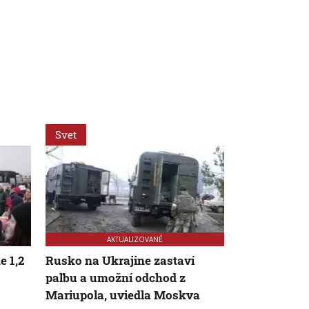
Svet
Svet
AKTUALIZOVANÉ
e 1,2
Rusko na Ukrajine zastaví
V ukrajinske
paľbu a umožní odchod z
takmer 16-t
Mariupola, uviedla Moskva
dobrovoľník