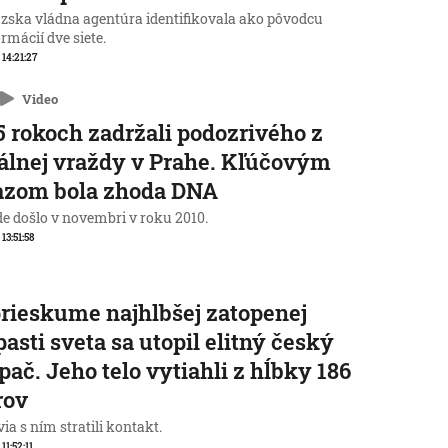
zska vládna agentúra identifikovala ako pôvodcu
rmácií dve siete.
 14:21:27
Video
5 rokoch zadržali podozrivého z
álnej vraždy v Prahe. Kľúčovým
azom bola zhoda DNA
de došlo v novembri v roku 2010.
 13:51:58
prieskume najhlbšej zatopenej
pasti sveta sa utopil elitný český
pač. Jeho telo vytiahli z hĺbky 186
rov
ia s ním stratili kontakt.
 11:52:11