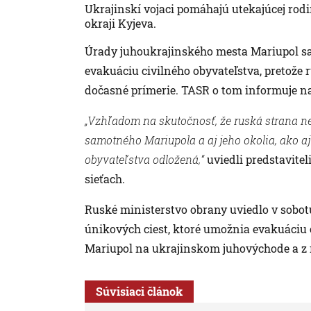
Ukrajinskí vojaci pomáhajú utekajúcej rodi
okraji Kyjeva.
Úrady juhoukrajinského mesta Mariupol sa v
evakuáciu civilného obyvateľstva, pretože
dočasné prímerie. TASR o tom informuje n
„Vzhľadom na skutočnosť, že ruská strana ne
samotného Mariupola a aj jeho okolia, ako a
obyvateľstva odložená,“
uviedli predstavite
sieťach.
Ruské ministerstvo obrany uviedlo v sobot
únikových ciest, ktoré umožnia evakuáciu c
Mariupol na ukrajinskom juhovýchode a z
Súvisiaci článok