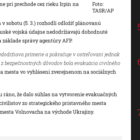
ne pri prechode cez rieku Irpin na
Foto:
TASR/AP
 sobotu (5. 3.) rozhodli odložiť plánovanú
 ruské vojská údajne nedodržiavajú dohodnuté
a základe správy agentúry AFP.
dodržiava prímerie a pokračuje v ostreľovaní jednak
j z bezpečnostných dôvodov bola evakuácia civilného
lia mesta vo vyhlásení zverejnenom na sociálnych
u ráno, že dalo súhlas na vytvorenie evakuačných
ivilistov zo strategického prístavného mesta
 mesta Volnovacha na východe Ukrajiny.