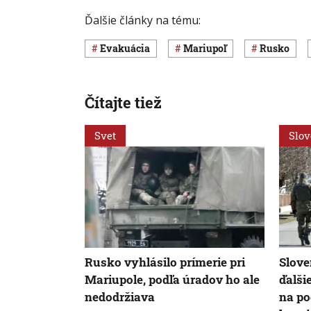
Ďalšie články na tému:
evakuácia
Mariupoľ
Rusko
Čítajte tiež
Svet
Slo
Rusko vyhlásilo prímerie pri
Slov
Mariupole, podľa úradov ho ale
ďalši
nedodržiava
na po