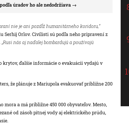
 podľa úradov ho ale nedodržiava
zbraní nie je ani pozdĺž humanitárneho koridoru,“
 Serhij Orlov. Civilisti sú podľa neho pripravení z
.
„Rusi nás aj naďalej bombardujú a používajú
do krytov, ďalšie informácie o evakuácii vydajú v
ers, že plánuje z Mariupola evakuovať približne 200
 mora a má približne 450 000 obyvateľov. Mesto,
ezané od zásob pitnej vody aj elektrického prúdu,
sie.