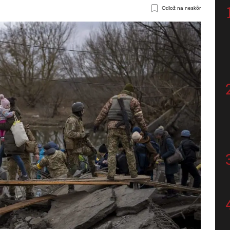
Odlož na neskôr