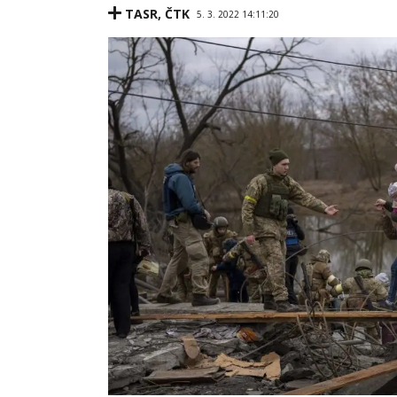
TASR
,
ČTK
5. 3. 2022 14:11:20