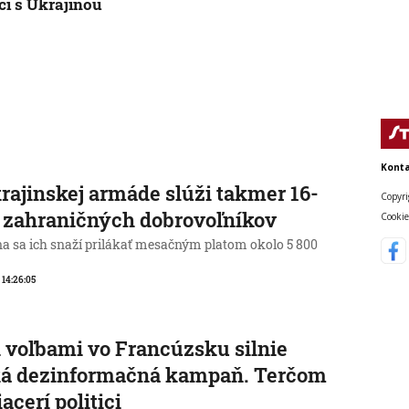
ci s Ukrajinou
Konta
rajinskej armáde slúži takmer 16-
Copyri
c zahraničných dobrovoľníkov
Cookie
na sa ich snaží prilákať mesačným platom okolo 5 800
, 14:26:05
 voľbami vo Francúzsku silnie
ká dezinformačná kampaň. Terčom
iacerí politici