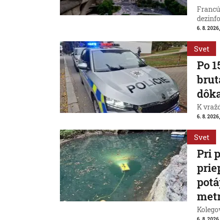
Francú
dezinfo
6. 8. 2026,
Svet
Po 1
brut
dôk
K vraž
6. 8. 2026,
Svet
Pri 
prie
potá
met
Kolegov
6. 8. 2026,