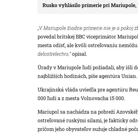
Rusko vyhlásilo prímerie pri Mariupole,
„V Mariupole žiadne prímerie nie je a pokoj 
povedal britskej BBC viceprimátor Mariupolu
mesta odísť, ale kvôli ostreľovaniu nemôžu
delostrelectvo,“
opísal.
Úrady v Mariupole ľudí požiadali, aby išli 
najbližších hodinách, píše agentúra Unian.
Ukrajinská vláda uviedla pre agentúru Reut
000 ľudí a z mesta Volnovacha 15 000.
Mariupol sa nachádza na pobreží Azovského
ostreľované ruskými silami, je fakticky odr
pričom jeho obyvateľov sužuje chladné poča