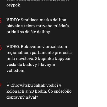
osýpok
VIDEO: Smútiaca matka delfína
plávala s telom mŕtveho mláďaťa,
pridali sa ďalšie delfíny
VIDEO: Rokovanie v brazílskom
regionálnom parlamente prerušila
milá návšteva. Skupinka kapybár
vošla do budovy hlavným
vchodom
V Chorvátsku čakali vodiči v
kolónach aj 20 hodín. Čo spôsobilo
dopravný nával?