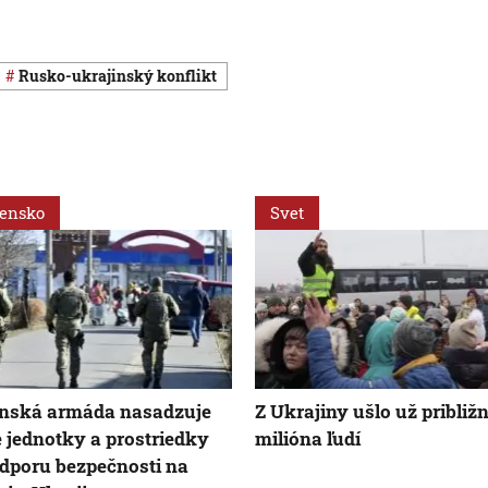
rusko-ukrajinský konflikt
vensko
Svet
enská armáda nasadzuje
Z Ukrajiny ušlo už približn
e jednotky a prostriedky
milióna ľudí
dporu bezpečnosti na