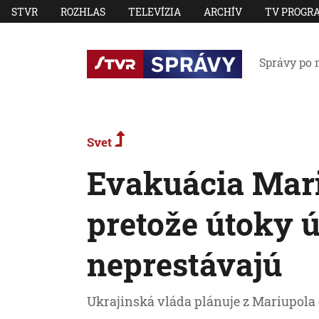
STVR
ROZHLAS
TELEVÍZIA
ARCHÍV
TV PROGR
Správy po 
Svet
Evakuácia Mari
pretože útoky 
neprestávajú
Ukrajinská vláda plánuje z Mariupola 