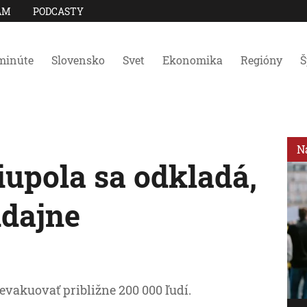
AM
PODCASTY
minúte
Slovensko
Svet
Ekonomika
Regióny
Š
N
upola sa odkladá,
údajne
evakuovať približne 200 000 ľudí.