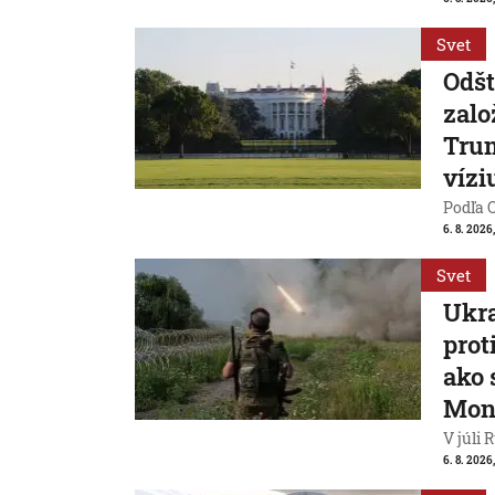
Svet
Odšt
zalo
Trum
vízi
Podľa 
6. 8. 2026,
Svet
Ukra
prot
ako 
Mon
V júli 
6. 8. 2026