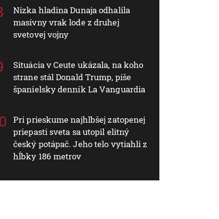
Nízka hladina Dunaja odhalila
masívny vrak lode z druhej
svetovej vojny
Situácia v Ceute ukázala, na koho
strane stál Donald Trump, píše
španielsky denník La Vanguardia
Pri prieskume najhlbšej zatopenej
priepasti sveta sa utopil elitný
český potápač. Jeho telo vytiahli z
hĺbky 186 metrov