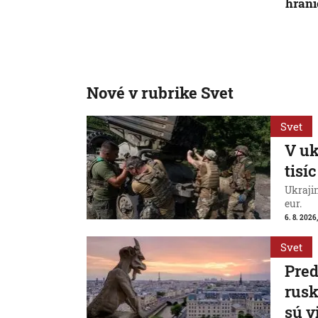
hrani
Nové v rubrike Svet
Svet
V uk
tisí
Ukraji
eur.
6. 8. 2026
Svet
Pred
rus
sú v