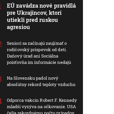
EÚ zavádza nové pravidlá
pre Ukrajincov, ktorí
utiekli pred ruskou
agresiou
Seniori sa začínajú zaujímať o
rodičovský príspevok od detí.
Daňový úrad ani Sociálna
poisťovňa im informácie nedajú
Na Slovensku padol nový
absolútny rekord teploty vzduchu
Odporca vakcín Robert F. Kennedy
mladší vyzýva na očkovanie. USA
čelia rekordnému počtu prípadov