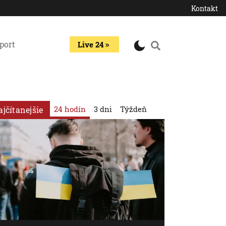
Kontakt
port
Live 24
24 hodín
3 dni
Týždeň
ajčítanejšie