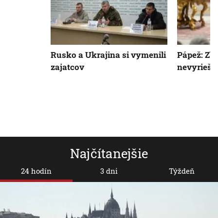
Rusko a Ukrajina si vymenili
Pápež: Zb
zajatcov
nevyrieši
Najčítanejšie
24 hodín
3 dni
Týždeň