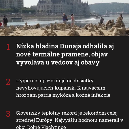
Nízka hladina Dunaja odhalila aj
nové termálne pramene, objav
vyvoláva u vedcov aj obavy
Hygienici upozorňujú na desiatky
nevyhovujúcich kúpalísk. K najväčším
hrozbám patria mykóza a kožné infekcie
Slovenský teplotný rekord je rekordom celej
strednej Európy: Najvyššiu hodnotu namerali v
obci Dolné Plachtince