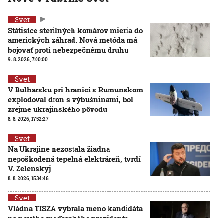
Svet
Státisíce sterilných komárov mieria do
amerických záhrad. Nová metóda má
bojovať proti nebezpečnému druhu
9. 8. 2026, 7:00:00
Svet
V Bulharsku pri hranici s Rumunskom
explodoval dron s výbušninami, bol
zrejme ukrajinského pôvodu
8. 8. 2026, 17:52:27
Svet
Na Ukrajine nezostala žiadna
nepoškodená tepelná elektráreň, tvrdí
V. Zelenskyj
8. 8. 2026, 15:34:46
Svet
Vládna TISZA vybrala meno kandidáta
na nového maďarského prezidenta,