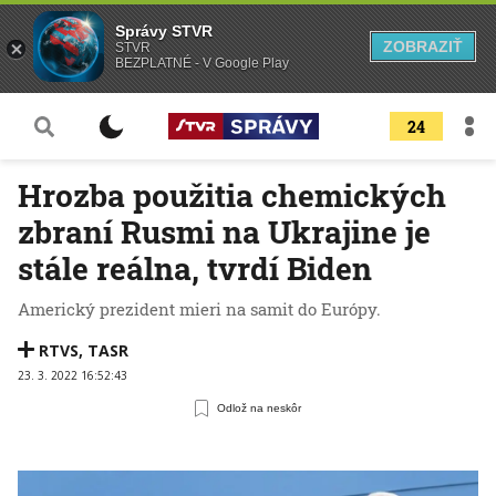
Správy STVR
ZOBRAZIŤ
STVR
BEZPLATNÉ - V Google Play
24
Hrozba použitia chemických
zbraní Rusmi na Ukrajine je
stále reálna, tvrdí Biden
Americký prezident mieri na samit do Európy.
RTVS
,
TASR
23. 3. 2022 16:52:43
Odlož na neskôr