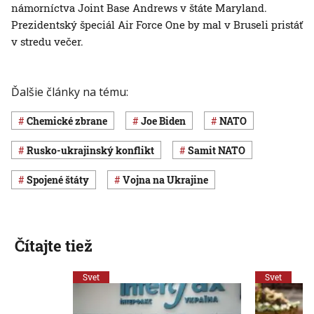
námorníctva Joint Base Andrews v štáte Maryland.
Prezidentský špeciál Air Force One by mal v Bruseli pristáť
v stredu večer.
Ďalšie články na tému:
chemické zbrane
Joe Biden
NATO
rusko-ukrajinský konflikt
samit NATO
Spojené štáty
vojna na Ukrajine
Čítajte tiež
Svet
Svet