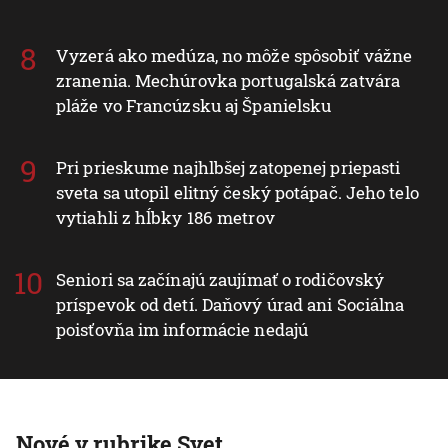
Vyzerá ako medúza, no môže spôsobiť vážne
zranenia. Mechúrovka portugalská zatvára
pláže vo Francúzsku aj Španielsku
Pri prieskume najhlbšej zatopenej priepasti
sveta sa utopil elitný český potápač. Jeho telo
vytiahli z hĺbky 186 metrov
Seniori sa začínajú zaujímať o rodičovský
príspevok od detí. Daňový úrad ani Sociálna
poisťovňa im informácie nedajú
Nové v rubrike Svet