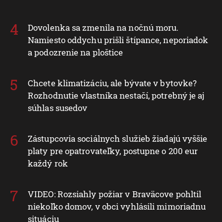
Dovolenka sa zmenila na nočnú moru.
Namiesto oddychu prišli štípance, neporiadok
a podozrenie na ploštice
Chcete klimatizáciu, ale bývate v bytovke?
Rozhodnutie vlastníka nestačí, potrebný je aj
súhlas susedov
Zástupcovia sociálnych služieb žiadajú vyššie
platy pre opatrovateľky, postupne o 200 eur
každý rok
VIDEO: Rozsiahly požiar v Braväcove pohltil
niekoľko domov, v obci vyhlásili mimoriadnu
situáciu