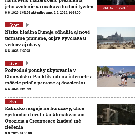
jeho zvolenie sa očakáva budúci týždeň
AKTUALIZOVANÉ
8. 8. 2026, 13:51:54
Aktualizované:
8. 8. 2026, 14:49:00
Svet
Nízka hladina Dunaja odhalila aj nové
termálne pramene, objav vyvoláva u
vedcov aj obavy
8. 8. 2026, 11:30:31
Svet
Podvodné ponuky ubytovania v
Chorvátsku: Pár kliknutí na internete a
môžete prísť o peniaze aj dovolenku
8. 8. 2026, 10:51:49
Svet
Rakúsko reaguje na horúčavy, chce
zjednodušiť cestu ku klimatizáciám.
Opozícia a Greenpeace žiadajú iné
riešenia
8. 8. 2026, 10:00:00