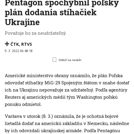
Pentagón spochybnil poľský
plán dodania stíhačiek
Ukrajine
Považuje ho za neudržateľný.
ČTK
,
RTVS
9. 3. 2022 06:48:18
Odlož na neskôr
Americké ministerstvo obrany oznámilo, že plán Poľska
odovzdať stíhačky MiG-29 Spojeným štátom v snahe dostať
ich na Ukrajinu nepovažuje za udržateľný. Podľa agentúry
Reuters aj amerických médií tým Washington poľskú
ponuku odmietol.
Varšava v utorok (8. 3.) oznámila, že je ochotná bojové
lietadlá dodať na americkú základňu v Nemecku, následne
by ich odovzdali ukrajinskej armáde. Podľa Pentagónu