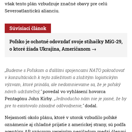
však tento plán vzbudzuje značné obavy pre celú
Severoatlantickú alianciu.
Súvisiaci článok
Poľsko je ochotné odovzdať svoje stíhačky MiG-29,
o ktoré žiada Ukrajina, Američanom
„Budeme s Poľskom a ďalšími spojencami NATO pokračovať
v konzultáciách k tejto záležitosti a zložitým logistickým
výzvam, ktoré prináša, ale nedomnievame sa, že je poľský
návrh udržateľný,“
povedal vo vyhlásení hovorca
Pentagónu John Kirby.
„Jednoducho nám nie je jasné, že by
pre to existovalo zásadné odôvodnenie,“
dodal.
Nejasnosti okolo plánu, ktoré v utorok vzbudilo poľské
oznámenie aj chladné prijatie z americkej strany, sú podľa
agentúry AP vzácnym verejným nesúladom medzi členmi