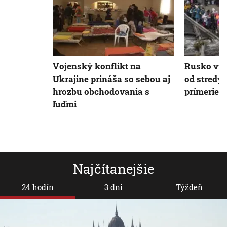
Vojenský konflikt na
Rusko vyh
Ukrajine prináša so sebou aj
od stredy
hrozbu obchodovania s
prímerie
ľuďmi
Najčítanejšie
24 hodín
3 dni
Týždeň