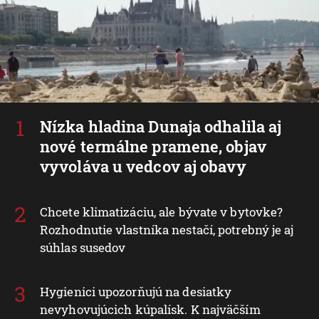
Nízka hladina Dunaja odhalila aj
nové termálne pramene, objav
vyvoláva u vedcov aj obavy
Chcete klimatizáciu, ale bývate v bytovke?
Rozhodnutie vlastníka nestačí, potrebný je aj
súhlas susedov
Hygienici upozorňujú na desiatky
nevyhovujúcich kúpalísk. K najväčším