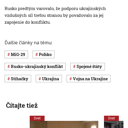
Rusko predtým varovalo, že podporu ukrajinských
vzdušných síl treťou stranou by považovalo za jej
zapojenie do konfliktu.
Ďalšie články na tému:
MiG-29
Poľsko
rusko-ukrajinský konflikt
Spojené štáty
stíhačky
Ukrajina
vojna na Ukrajine
Čítajte tiež
Svet
Svet