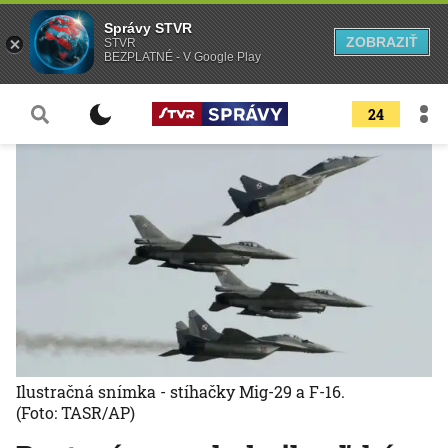
Správy STVR
ZOBRAZIŤ
STVR
BEZPLATNÉ - V Google Play
24
Ilustračná snímka - stíhačky Mig-29 a F-16.
(Foto: TASR/AP)