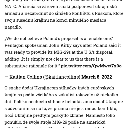
NATO. Aliancia sa zároveň snaží podporovať ukrajinskú
armádu a nezabŕdnuť do širšieho konfliktu s Ruskom, ktoré
svoju susednú krajinu na konci minulého mesiaca
napadlo.
„We do not believe Poland’s proposal is a tenable one,“
Pentagon spokesman John Kirby says after Poland said it
was ready to provide its MIG-29s at the U.S.’s disposal,
adding, „It is simply not clear to us that there is a
substantive rationale for it.“
pic.twitter.com/QwMwet7x0o
— Kaitlan Collins (@kaitlancollins)
March 8, 2022
O snahe dodať Ukrajincom stíhačky iných európskych
krajín sa podľa všetkého v zákulisí rokovalo už niekoľko
dní. Poľsko nechcelo stíhacie lietadlá samo dodať Ukrajine
s odvolaním sa na to, že priamo nie je stranou konfliktu,
hoci Ukrajine predtým poskytlo zbrane. Namiesto toho
ponúklo, že svoje stroje MiG-29 pošle na americkú