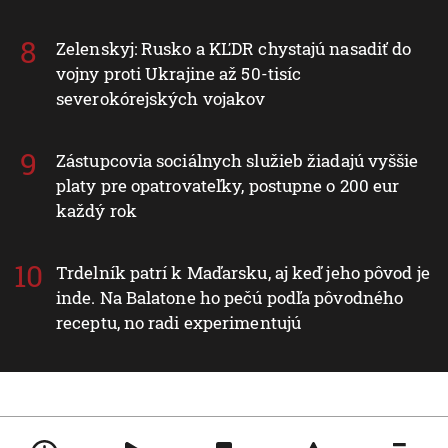
Zelenskyj: Rusko a KĽDR chystajú nasadiť do
vojny proti Ukrajine až 50-tisíc
severokórejských vojakov
Zástupcovia sociálnych služieb žiadajú vyššie
platy pre opatrovateľky, postupne o 200 eur
každý rok
Trdelník patrí k Maďarsku, aj keď jeho pôvod je
inde. Na Balatone ho pečú podľa pôvodného
receptu, no radi experimentujú
Nové v rubrike Svet