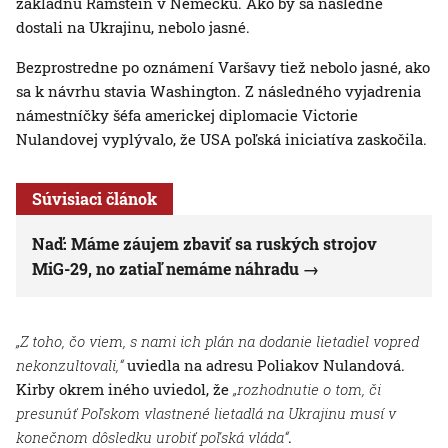
základňu Ramstein v Nemecku. Ako by sa následne
dostali na Ukrajinu, nebolo jasné.
Bezprostredne po oznámení Varšavy tiež nebolo jasné, ako
sa k návrhu stavia Washington. Z následného vyjadrenia
námestníčky šéfa americkej diplomacie Victorie
Nulandovej vyplývalo, že USA poľská iniciatíva zaskočila.
Súvisiaci článok
Naď: Máme záujem zbaviť sa ruských strojov
MiG-29, no zatiaľ nemáme náhradu
„Z toho, čo viem, s nami ich plán na dodanie lietadiel vopred
nekonzultovali,“
uviedla na adresu Poliakov Nulandová.
Kirby okrem iného uviedol, že
„rozhodnutie o tom, či
presunúť Poľskom vlastnené lietadlá na Ukrajinu musí v
konečnom dôsledku urobiť poľská vláda“
.