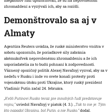
megafónov ľudí upozorňovali, že sú na nepovolenom
zhromaždení a vyzývali ich, aby sa rozišli.
Demonštrovalo sa aj v
Almaty
Agentúra Reuters uvádza, že ruské ministerstvo vnútra v
sobotu upozornilo, že poriadkové sily zabránia
akémukoľvek nepovolenému zhromaždeniu a že ich
usporiadatelia za to budú pohnaní k zodpovednosti.
Väznený opozičný politik Alexej Navaľnyj vyzval, aby sa v
nedeľu v Rusku i inde vo svete konali protesty proti
vojenskému útoku proti Ukrajine, ktorý ruský prezident
Vladimir Putin začal 24. februára.
„Kvôli Putinovi Rusko teraz pre mnohých ľudí predstavuje
vojnu,“
uviedol Navaľnyj v piatok (4. 3.).
„Tak to nie je: Tým
kto napadol Ukrajinu, bol Putin, a nie Rusko,“
dodal.