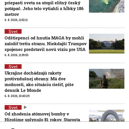
priepasti sveta sa utopil elitný český
potápač. Jeho telo vytiahli z hĺbky 186
metrov
6. 8. 2026, 11:52:11
Svet
Odštiepenci od hnutia MAGA by mohli
založiť tretiu stranu. Niekdajší Trumpov
spojenec predstavil novú víziu pre USA
6. 8. 2026, 11:39:53
Svet
Ukrajine dochádzajú rakety
protivzdušnej obrany. Má dve
možnosti, ako situáciu riešiť, píše
denník Le Monde
6. 8. 2026, 10:40:29
Svet
Od zhodenia atómovej bomby v
Hirošime uplynulo 81 rokov. Starosta
mesta varoval pred zľahčovaním
AKTUALIZOVANÉ