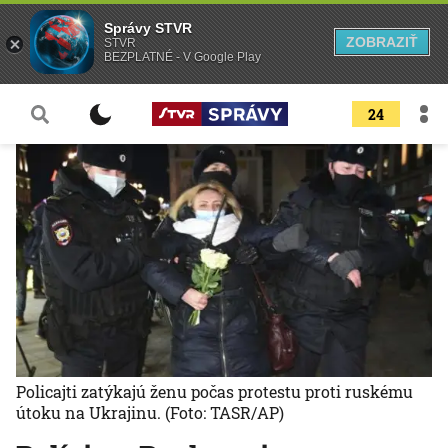
Správy STVR
ZOBRAZIŤ
STVR
BEZPLATNÉ - V Google Play
24
Policajti zatýkajú ženu počas protestu proti ruskému
útoku na Ukrajinu.
(Foto: TASR/AP)