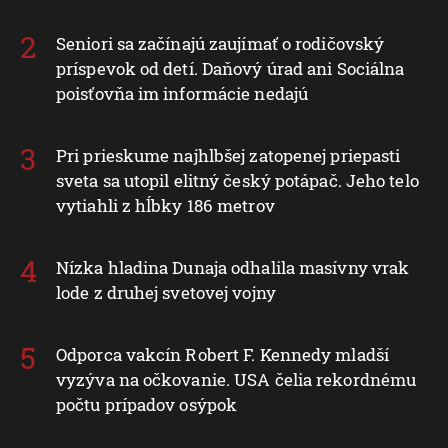
Seniori sa začínajú zaujímať o rodičovský
príspevok od detí. Daňový úrad ani Sociálna
poisťovňa im informácie nedajú
Pri prieskume najhlbšej zatopenej priepasti
sveta sa utopil elitný český potápač. Jeho telo
vytiahli z hĺbky 186 metrov
Nízka hladina Dunaja odhalila masívny vrak
lode z druhej svetovej vojny
Odporca vakcín Robert F. Kennedy mladší
vyzýva na očkovanie. USA čelia rekordnému
počtu prípadov osýpok