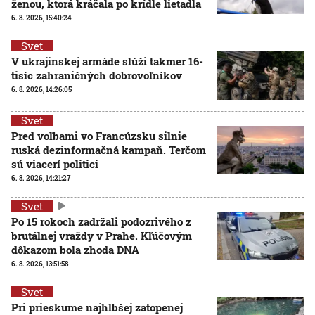
ženou, ktorá kráčala po krídle lietadla
6. 8. 2026, 15:40:24
Svet
V ukrajinskej armáde slúži takmer 16-
tisíc zahraničných dobrovoľníkov
6. 8. 2026, 14:26:05
Svet
Pred voľbami vo Francúzsku silnie
ruská dezinformačná kampaň. Terčom
sú viacerí politici
6. 8. 2026, 14:21:27
Svet
Po 15 rokoch zadržali podozrivého z
brutálnej vraždy v Prahe. Kľúčovým
dôkazom bola zhoda DNA
6. 8. 2026, 13:51:58
Svet
Pri prieskume najhlbšej zatopenej