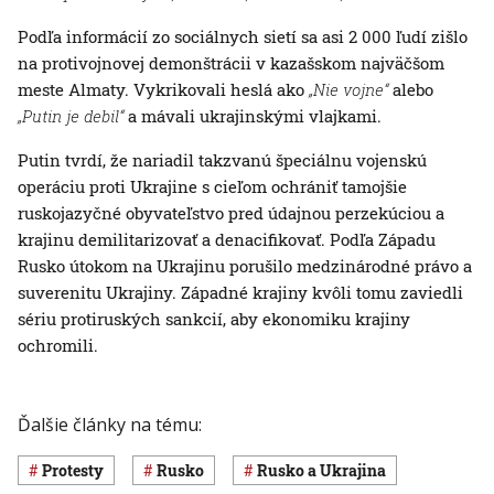
Podľa informácií zo sociálnych sietí sa asi 2 000 ľudí zišlo
na protivojnovej demonštrácii v kazašskom najväčšom
meste Almaty. Vykrikovali heslá ako
„Nie vojne“
alebo
„Putin je debil“
a mávali ukrajinskými vlajkami.
Putin tvrdí, že nariadil takzvanú špeciálnu vojenskú
operáciu proti Ukrajine s cieľom ochrániť tamojšie
ruskojazyčné obyvateľstvo pred údajnou perzekúciou a
krajinu demilitarizovať a denacifikovať. Podľa Západu
Rusko útokom na Ukrajinu porušilo medzinárodné právo a
suverenitu Ukrajiny. Západné krajiny kvôli tomu zaviedli
sériu protiruských sankcií, aby ekonomiku krajiny
ochromili.
Ďalšie články na tému:
protesty
Rusko
Rusko a Ukrajina