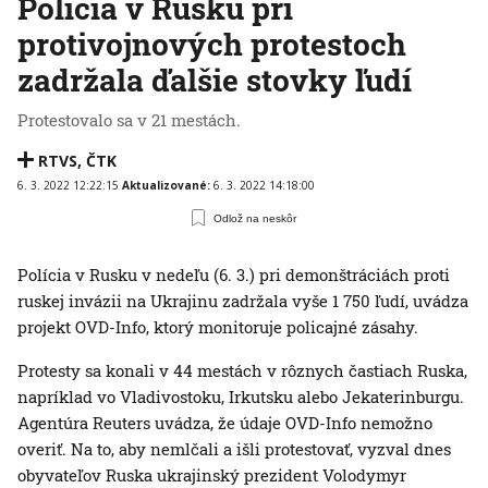
Polícia v Rusku pri
protivojnových protestoch
zadržala ďalšie stovky ľudí
Protestovalo sa v 21 mestách.
RTVS
,
ČTK
6. 3. 2022 12:22:15
Aktualizované:
6. 3. 2022 14:18:00
Odlož na neskôr
Polícia v Rusku v nedeľu (6. 3.) pri demonštráciách proti
ruskej invázii na Ukrajinu zadržala vyše 1 750 ľudí, uvádza
projekt OVD-Info, ktorý monitoruje policajné zásahy.
Protesty sa konali v 44 mestách v rôznych častiach Ruska,
napríklad vo Vladivostoku, Irkutsku alebo Jekaterinburgu.
Agentúra Reuters uvádza, že údaje OVD-Info nemožno
overiť. Na to, aby nemlčali a išli protestovať, vyzval dnes
obyvateľov Ruska ukrajinský prezident Volodymyr