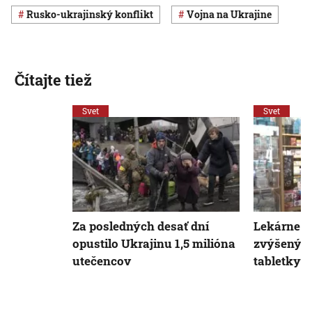
rusko-ukrajinský konflikt
vojna na Ukrajine
Čítajte tiež
Svet
Svet
Za posledných desať dní
Lekárne z
opustilo Ukrajinu 1,5 milióna
zvýšený z
utečencov
tabletky