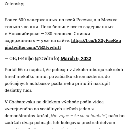
Zelenskyj.
Более 600 задержанных по всей России, а в Москве
только час дня. Пока больше всего задержанных
в Новосибирске — 230 человек. Списки
задержанных — уже на сайте:
https://t.co/hX3yFaeKzu
pic.twitter.com/VBZlvwhrfl
— ОВД-Инфо (@OvdInfo)
March 6, 2022
Portál 66.ru napísal, že policajti v Jekaterinburgu zakročili
hneď niekoľko minút po začiatku zhromaždenia, do
policajných autobusov podľa neho prinútili nastúpiť
desiatky ľudí.
V Chabarovsku na ďalekom východe podľa videa
zverejneného na sociálnych sieťach jeden z
demonštrantov kričal
„Nie vojne – že sa nehanbíte“
, načo ho
zadržali dvaja policajti. Ich kolegovia prostredníctvom