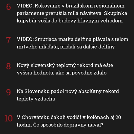
VIDEO: Rokovanie v brazílskom regionálnom
parlamente prerušila milá návšteva. Skupinka
kapybár vošla do budovy hlavným vchodom
VIDEO: Smútiaca matka delfína plávala s telom
mŕtveho mláďaťa, pridali sa ďalšie delfíny
Nový slovenský teplotný rekord má ešte
vyššiu hodnotu, ako sa pôvodne zdalo
Na Slovensku padol nový absolútny rekord
teploty vzduchu
V Chorvátsku čakali vodiči v kolónach aj 20
hodín. Čo spôsobilo dopravný nával?