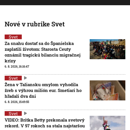
Nové v rubrike Svet
Svet
Za snahu dostať sa do Španielska
zaplatili životom: Starosta Ceuty
oznámil tragickú bilanciu migračnej
krízy
6. 8. 2026, 16:16:47
Svet
Žena v Taliansku omylom vyhodila
žreb s výhrou milión eur. Smetiari ho
hľadali dva dni
6. 8. 2026, 15:49:55
Svet
VIDEO: Britka Betty prekonala svetový
rekord. V 97 rokoch sa stala najstaršou