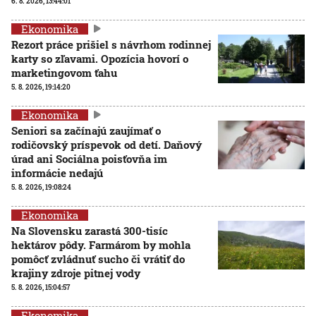
6. 8. 2026, 13:44:01
Ekonomika
Rezort práce prišiel s návrhom rodinnej
karty so zľavami. Opozícia hovorí o
marketingovom ťahu
5. 8. 2026, 19:14:20
Ekonomika
Seniori sa začínajú zaujímať o
rodičovský príspevok od detí. Daňový
úrad ani Sociálna poisťovňa im
informácie nedajú
5. 8. 2026, 19:08:24
Ekonomika
Na Slovensku zarastá 300-tisíc
hektárov pôdy. Farmárom by mohla
pomôcť zvládnuť sucho či vrátiť do
krajiny zdroje pitnej vody
5. 8. 2026, 15:04:57
Ekonomika