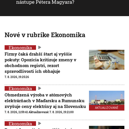
nástupe Pétera Magyara?
Nové v rubrike Ekonomika
Ekonomika
Firmy čaká drahší štart aj vyššie
pokuty: Opozícia kritizuje zmeny v
obchodnom registri, rezort
spravodlivosti ich obhajuje
7. 8. 2026, 19:25:26
Ekonomika
Obmedzená výroba v atómových
elektrárňach v Maďarsku a Rumunsku
zvyšuje ceny elektriny aj na Slovensku
AKTUALIZOVANÉ
7. 8. 2026, 11:59:41
Aktualizované:
7. 8. 2026, 19:21:00
Ekonomika