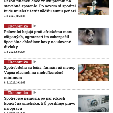
Rezort financií chce znížiť prémiu na
stavebné sporenie. Po novom si sporiteľ
bude musieť ušetriť väčšiu sumu peňazí
7. 8. 2026, 10:34:48
Ekonomika
Poľovníci bojujú proti africkému moru
ošípaných, agrorezort im zabezpečil
špeciálne chladiace boxy na ulovené
diviaky
7. 8. 2026, 6:00:00
Ekonomika
Spotrebitelia sa tešia, farmári už menej:
Vajcia zlacneli na niekoľkoročné
minimum
6. 8. 2026, 19:14:05
Ekonomika
Spotrebiče nemusia po pár rokoch
končiť na smetisku. EÚ posilňuje právo
na opravu