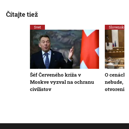
Čítajte tiež
Svet
Slovensko
Šéf Červeného kríža v
O cenách 
Moskve vyzval na ochranu
nebude, p
civilistov
otvorenie