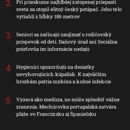
Pri prieskume najhlbšej zatopenej priepasti
sveta sa utopil elitný český potápač. Jeho telo
vytiahli z hĺbky 186 metrov
Seniori sa začínajú zaujímať o rodičovský
príspevok od detí. Daňový úrad ani Sociálna
poisťovňa im informácie nedajú
Hygienici upozorňujú na desiatky
nevyhovujúcich kúpalísk. K najväčším
hrozbám patria mykóza a kožné infekcie
Vyzerá ako medúza, no môže spôsobiť vážne
zranenia. Mechúrovka portugalská zatvára
pláže vo Francúzsku aj Španielsku