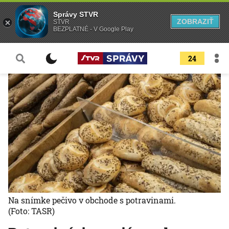
Správy STVR
ZOBRAZIŤ
STVR
BEZPLATNÉ - V Google Play
24
Na snímke pečivo v obchode s potravinami.
(Foto: TASR)