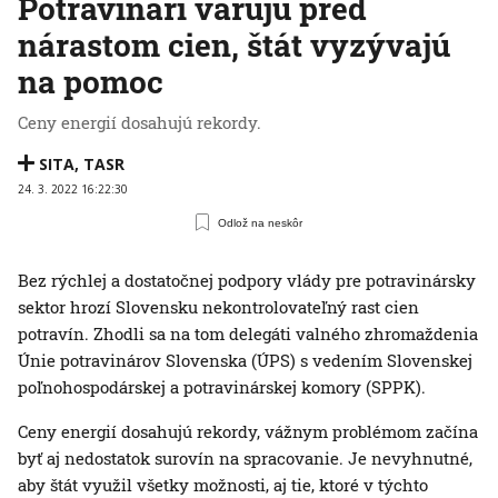
Potravinári varujú pred
nárastom cien, štát vyzývajú
na pomoc
Ceny energií dosahujú rekordy.
SITA
,
TASR
24. 3. 2022 16:22:30
Odlož na neskôr
Bez rýchlej a dostatočnej podpory vlády pre potravinársky
sektor hrozí Slovensku nekontrolovateľný rast cien
potravín. Zhodli sa na tom delegáti valného zhromaždenia
Únie potravinárov Slovenska (ÚPS) s vedením Slovenskej
poľnohospodárskej a potravinárskej komory (SPPK).
Ceny energií dosahujú rekordy, vážnym problémom začína
byť aj nedostatok surovín na spracovanie. Je nevyhnutné,
aby štát využil všetky možnosti, aj tie, ktoré v týchto