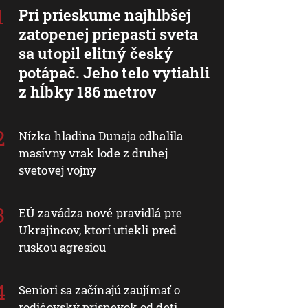
Pri prieskume najhlbšej
zatopenej priepasti sveta
sa utopil elitný český
potápač. Jeho telo vytiahli
z hĺbky 186 metrov
Nízka hladina Dunaja odhalila
masívny vrak lode z druhej
svetovej vojny
EÚ zavádza nové pravidlá pre
Ukrajincov, ktorí utiekli pred
ruskou agresiou
Seniori sa začínajú zaujímať o
rodičovský príspevok od detí.