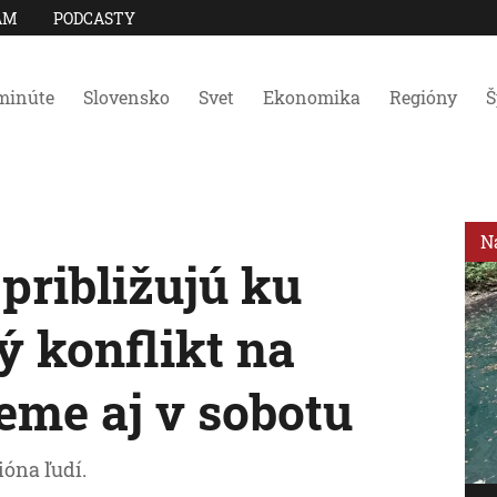
AM
PODCASTY
minúte
Slovensko
Svet
Ekonomika
Regióny
Š
N
 približujú ku
ý konflikt na
eme aj v sobotu
ióna ľudí.