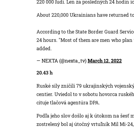
220 000 ľudí. Len za posledných 24 hodín ic
About 220,000 Ukrainians have returned t
According to the State Border Guard Service
24 hours. "Most of them are men who plan t
added.
— NEXTA (@nexta_tv)
March 12, 2022
20.43 h
Ruské sily zničili 79 ukrajinských vojenský
centier. Uviedol to v sobotu hovorca rusk
cituje tlačová agentúra DPA.
Podľa jeho slov došlo aj k útokom na šesť 
zostrelený bol aj útočný vrtuľník Mil Mi-24, 