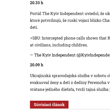
20.33 h
Portál The Kyiv Independent uviedol, že uk
ktoré potvrdzujú, že ruskí vojaci blízko Cha
detí.
⚡️SBU: Intercepted phone calls shows that 
at civilians, including children.
— The Kyiv Independent (@KyivIndepende
20.09 h
Ukrajinská spravodajská služba v sobotu ob
evakuoval ženy a deti z dediny Peremoha v
vrátane jedného dieťaťa, tvrdí tajná služba
Súvisiaci článok