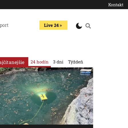
Kontakt
port
Live 24
24 hodín
3 dni
Týždeň
ajčítanejšie