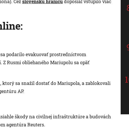
lióna). Cez
slovenskú hranicu
doposiaľ vstúpilo viac
line:
 sa podarilo evakuovať prostredníctvom
í. Z Rusmi obliehaného Mariupolu sa opäť
 ktorý sa snažil dostať do Mariupola, a zablokovali
agentúru AP.
siahle škody na civilnej infraštruktúre a budovách
om agentúra Reuters.