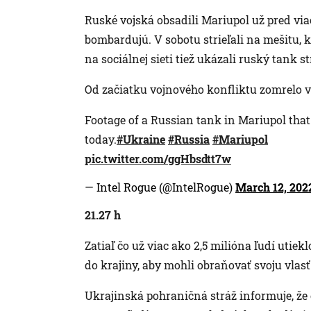
Ruské vojská obsadili Mariupol už pred vi
bombardujú. V sobotu strieľali na mešitu, k
na sociálnej sieti tiež ukázali ruský tank s
Od začiatku vojnového konfliktu zomrelo v 
Footage of a Russian tank in Mariupol that
today.
#Ukraine
#Russia
#Mariupol
pic.twitter.com/ggHbsdtt7w
— Intel Rogue (@IntelRogue)
March 12, 202
21.27 h
Zatiaľ čo už viac ako 2,5 milióna ľudí utie
do krajiny, aby mohli obraňovať svoju vlasť
Ukrajinská pohraničná stráž informuje, že 