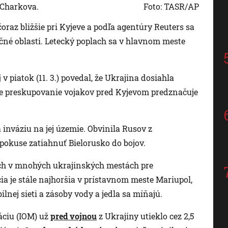
 Charkova.
Foto: TASR/AP
čoraz bližšie pri Kyjeve a podľa agentúry Reuters sa
čné oblasti. Letecký poplach sa v hlavnom meste
j
v piatok (11. 3.) povedal, že Ukrajina dosiahla
že preskupovanie vojakov pred Kyjevom predznačuje
tá inváziu na jej územie. Obvinila Rusov z
pokuse zatiahnuť Bielorusko do bojov.
ých v mnohých ukrajinských mestách pre
ia je stále najhoršia v prístavnom meste Mariupol,
ilnej sieti a zásoby vody a jedla sa míňajú.
áciu (IOM) už
pred vojnou
z Ukrajiny utieklo cez 2,5