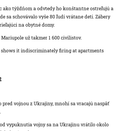
ac ako týždňom a odvtedy ho konštantne ostreľujú a
de sa schovávalo vyše 80 ľudí vrátane detí. Zábery
trieľajúci na obytné domy.
Mariupole už takmer 1 600 civilistov.
 shows it indiscriminately firing at apartments
2
klo pred vojnou z Ukrajiny, mnohí sa vracajú naspäť
.
od vypuknutia vojny sa na Ukrajinu vrátilo okolo