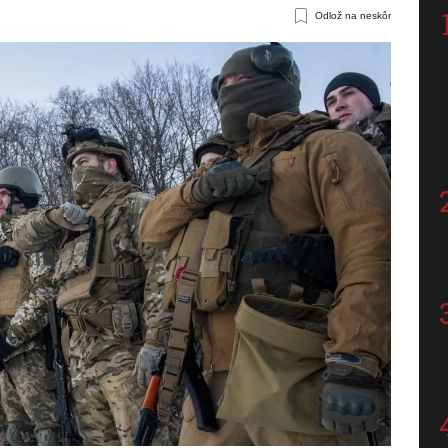
Odlož na neskôr