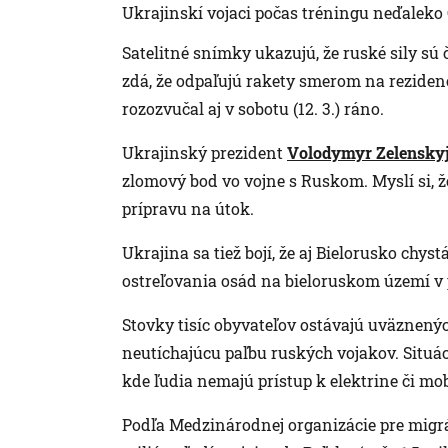
Ukrajinskí vojaci počas tréningu neďaleko
Satelitné snímky ukazujú, že ruské sily sú 
zdá, že odpaľujú rakety smerom na reziden
rozozvučal aj v sobotu (12. 3.) ráno.
Ukrajinský prezident
Volodymyr Zelensky
zlomový bod vo vojne s Ruskom. Myslí si, 
prípravu na útok.
Ukrajina sa tiež bojí, že aj Bielorusko chys
ostreľovania osád na bieloruskom území v 
Stovky tisíc obyvateľov ostávajú uväznen
neutíchajúcu paľbu ruských vojakov. Situác
kde ľudia nemajú prístup k elektrine či mob
Podľa Medzinárodnej organizácie pre migr