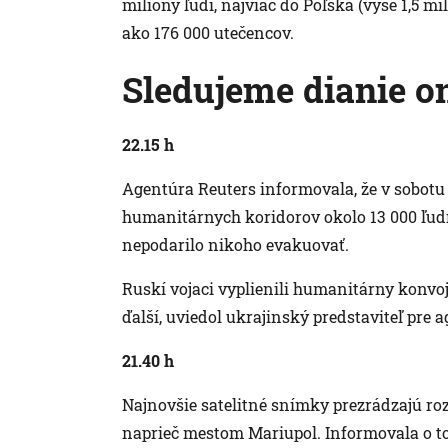
milióny ľudí, najviac do Poľska (vyše 1,5 mi
ako 176 000 utečencov.
Sledujeme dianie on
22.15 h
Agentúra Reuters informovala, že v sobotu
humanitárnych koridorov okolo 13 000 ľud
nepodarilo nikoho evakuovať.
Ruskí vojaci vyplienili humanitárny konvoj,
ďalší, uviedol ukrajinský predstaviteľ pre 
21.40 h
Najnovšie satelitné snímky prezrádzajú roz
naprieč mestom Mariupol. Informovala o t