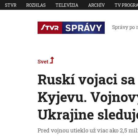
STVR
ROZHLAS
TELEVÍZIA
ARCHÍV
TV PROGR
Správy po 
Svet
Ruskí vojaci sa
Kyjevu. Vojnov
Ukrajine sleduj
Pred vojnou utieklo už viac ako 2,5 mil