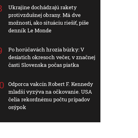
Ukrajine dochádzajú rakety
protivzdušnej obrany. Má dve
možnosti, ako situáciu riešiť, píše
denník Le Monde
Po horúčavách hrozia búrky: V
desiatich okresoch večer, v značnej
časti Slovenska počas piatka
Odporca vakcín Robert F. Kennedy
mladší vyzýva na očkovanie. USA
čelia rekordnému počtu prípadov
osýpok