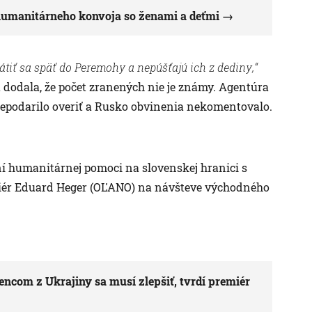
 humanitárneho konvoja so ženami a deťmi
átiť sa späť do Peremohy a nepúšťajú ich z dediny,“
 dodala, že počet zranených nie je známy. Agentúra
nepodarilo overiť a Rusko obvinenia nekomentovalo.
í humanitárnej pomoci na slovenskej hranici s
emiér Eduard Heger (OĽANO) na návšteve východného
ncom z Ukrajiny sa musí zlepšiť, tvrdí premiér