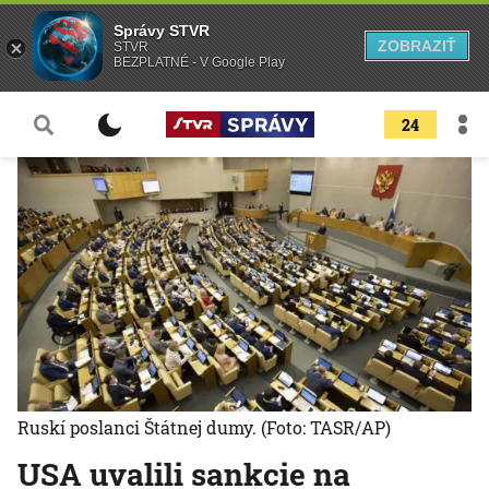
Správy STVR
ZOBRAZIŤ
STVR
BEZPLATNÉ - V Google Play
24
Ruskí poslanci Štátnej dumy.
(Foto: TASR/AP)
USA uvalili sankcie na