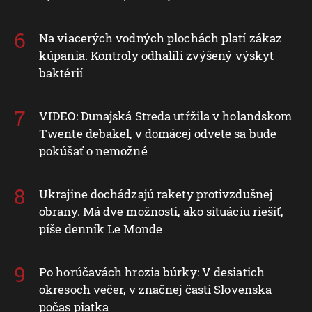
Na viacerých vodných plochách platí zákaz
kúpania. Kontroly odhalili zvýšený výskyt
baktérií
VIDEO: Dunajská Streda utŕžila v holandskom
Twente debakel, v domácej odvete sa bude
pokúšať o nemožné
Ukrajine dochádzajú rakety protivzdušnej
obrany. Má dve možnosti, ako situáciu riešiť,
píše denník Le Monde
Po horúčavách hrozia búrky: V desiatich
okresoch večer, v značnej časti Slovenska
počas piatka