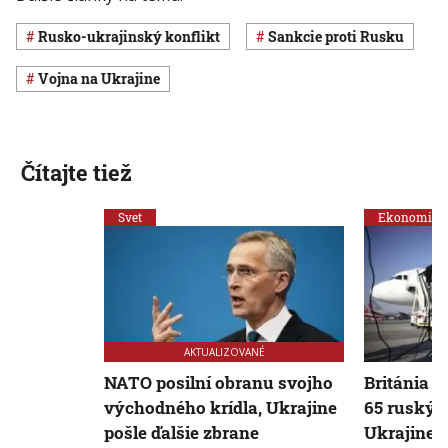
rusko-ukrajinský konflikt
sankcie proti Rusku
vojna na Ukrajine
Čítajte tiež
Svet
Ekonomika
AKTUALIZOVANÉ
NATO posilní obranu svojho
Británia o
východného krídla, Ukrajine
65 ruskýc
pošle ďalšie zbrane
Ukrajine 