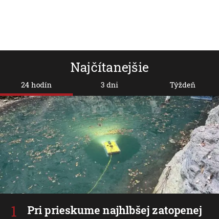
Najčítanejšie
24 hodín
3 dni
Týždeň
Pri prieskume najhlbšej zatopenej