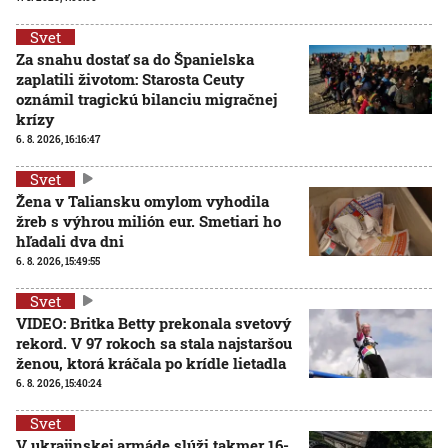
Svet
Za snahu dostať sa do Španielska
zaplatili životom: Starosta Ceuty
oznámil tragickú bilanciu migračnej
krízy
6. 8. 2026, 16:16:47
Svet
Žena v Taliansku omylom vyhodila
žreb s výhrou milión eur. Smetiari ho
hľadali dva dni
6. 8. 2026, 15:49:55
Svet
VIDEO: Britka Betty prekonala svetový
rekord. V 97 rokoch sa stala najstaršou
ženou, ktorá kráčala po krídle lietadla
6. 8. 2026, 15:40:24
Svet
V ukrajinskej armáde slúži takmer 16-