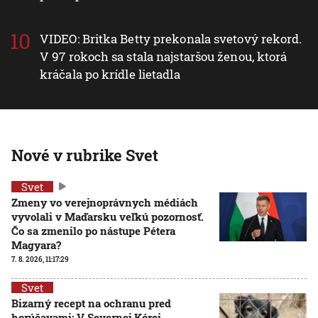
VIDEO: Britka Betty prekonala svetový rekord.
V 97 rokoch sa stala najstaršou ženou, ktorá
kráčala po krídle lietadla
Nové v rubrike Svet
Svet
Zmeny vo verejnoprávnych médiách
vyvolali v Maďarsku veľkú pozornosť.
Čo sa zmenilo po nástupe Pétera
Magyara?
7. 8. 2026, 11:17:29
Svet
Bizarný recept na ochranu pred
horúčavami: V Severnej Kórei