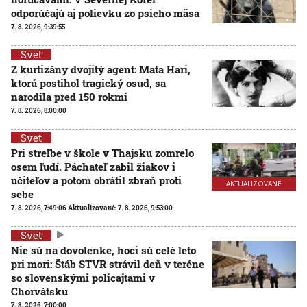
odporúčajú aj polievku zo psieho mäsa
7. 8. 2026, 9:39:55
Svet
Z kurtizány dvojitý agent: Mata Hari,
ktorú postihol tragický osud, sa
narodila pred 150 rokmi
7. 8. 2026, 8:00:00
Svet
Pri streľbe v škole v Thajsku zomrelo
osem ľudí. Páchateľ zabil žiakov i
učiteľov a potom obrátil zbraň proti
AKTUALIZOVANÉ
sebe
7. 8. 2026, 7:49:06
Aktualizované:
7. 8. 2026, 9:53:00
Svet
Nie sú na dovolenke, hoci sú celé leto
pri mori: Štáb STVR strávil deň v teréne
so slovenskými policajtami v
Chorvátsku
7. 8. 2026, 7:00:00