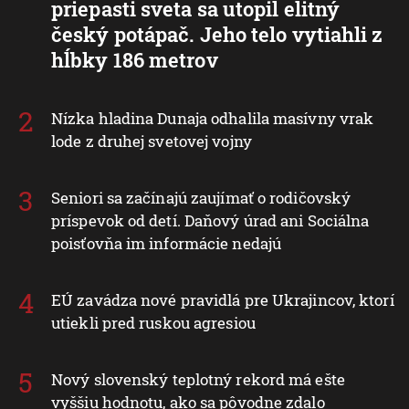
priepasti sveta sa utopil elitný
český potápač. Jeho telo vytiahli z
hĺbky 186 metrov
Nízka hladina Dunaja odhalila masívny vrak
lode z druhej svetovej vojny
Seniori sa začínajú zaujímať o rodičovský
príspevok od detí. Daňový úrad ani Sociálna
poisťovňa im informácie nedajú
EÚ zavádza nové pravidlá pre Ukrajincov, ktorí
utiekli pred ruskou agresiou
Nový slovenský teplotný rekord má ešte
vyššiu hodnotu, ako sa pôvodne zdalo