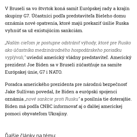
V Bruseli sa vo štvrtok koná samit Európskej rady a krajín
skupiny G7. Účastníci podľa predstaviteľa Bieleho domu
oznámia nové opatrenia, ktoré majú prekaziť úsilie Ruska
vyhnúť sa už existujúcim sankciám.
„Naším cieľom je postupne odstrániť výhody, ktoré pre Rusko
ako účastníka medzinárodného hospodárskeho poriadku
vyplývali,“
uviedol americký vládny predstaviteľ. Americký
prezident Joe Biden sa v Bruseli zúčastňuje na samite
Európskej únie, G7 i NATO.
Poradca amerického prezidenta pre národnú bezpečnosť
Jake Sullivan povedal, že Biden a európski spojenci
oznámia
„nové sankcie proti Rusku“
a posilnia tie doterajšie.
Biden má podľa CNBC informovať aj o ďalšej americkej
pomoci obyvateľom Ukrajiny.
Ďalšie články na tému: