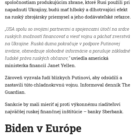
spoločnostiam produkujúcim zbrane, ktoré Rusi použili pri
napadnutí Ukrajiny, budú mať hlboký a dlhotrvajúci efekt
na ruský zbrojársky priemysel a jeho dodávateľské reťazce.
„USA spolu so svojimi partnermi a spojencami útočí na srdce
ruských možností financovať a viesť vojnu a páchať zverstvá
na Ukrajine. Ruská duma pokračuje v podpore Putinovej
invázie, obmedzuje slobodné informácie a porušuje základné
ľudské práva ruských občanov,“
uviedla americká
ministerka financií Janet Yellen.
Zároveň vyzvala ľudí blízkych Putinovi, aby odsúdili a
zastavili túto chladnokrvnú vojnu. Informoval denník The
Guardian.
Sankcie by mali mieriť aj proti výkonnému riaditeľovi
najväčšej ruskej finančnej inštitúcie – banky Sberbank.
Biden v Európe