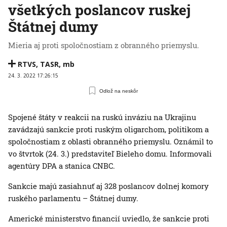
všetkých poslancov ruskej
Štátnej dumy
Mieria aj proti spoločnostiam z obranného priemyslu.
RTVS
,
TASR
,
mb
24. 3. 2022 17:26:15
Odlož na neskôr
Spojené štáty v reakcii na ruskú inváziu na Ukrajinu
zavádzajú sankcie proti ruským oligarchom, politikom a
spoločnostiam z oblasti obranného priemyslu. Oznámil to
vo štvrtok (24. 3.) predstaviteľ Bieleho domu. Informovali
agentúry DPA a stanica CNBC.
Sankcie majú zasiahnuť aj 328 poslancov dolnej komory
ruského parlamentu – Štátnej dumy.
Americké ministerstvo financií uviedlo, že sankcie proti