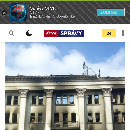
Správy STVR
ZOBRAZIŤ
STVR
BEZPLATNÉ - V Google Play
24