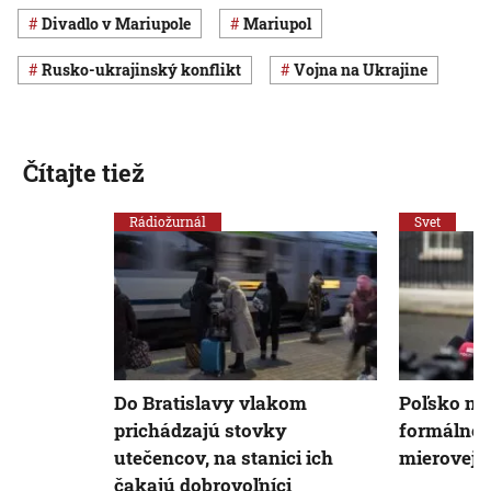
divadlo v Mariupole
Mariupol
rusko-ukrajinský konflikt
vojna na Ukrajine
Čítajte tiež
Rádiožurnál
Svet
Do Bratislavy vlakom
Poľsko na
prichádzajú stovky
formálne 
utečencov, na stanici ich
mierovej 
čakajú dobrovoľníci