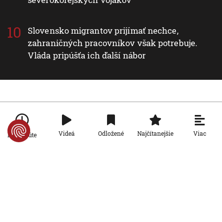
Slovensko migrantov prijímať nechce,
zahraničných pracovníkov však potrebuje.
Vláda pripúšťa ich ďalší nábor
Nové v rubrike Svet
Svet
Viac
Videá
Odložené
Najčítanejšie
Po minúte
Zelenskyj: Rusko a KĽDR chystajú
nasadiť do vojny proti Ukrajine až 50-
tisíc severokórejských vojakov
9. 8. 2026, 17:30:09
Svet
Stovky reštaurácií a kaviarní v
Hongkongu sprístupnili svoje