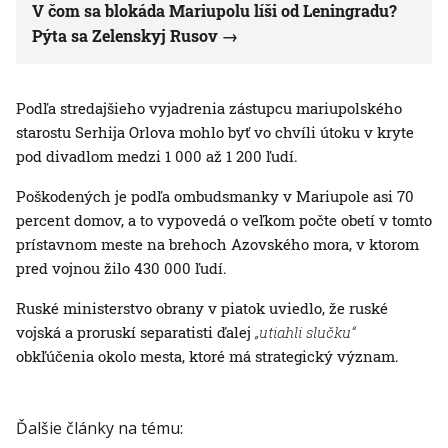
V čom sa blokáda Mariupolu líši od Leningradu?
Pýta sa Zelenskyj Rusov
Podľa stredajšieho vyjadrenia zástupcu mariupolského
starostu Serhija Orlova mohlo byť vo chvíli útoku v kryte
pod divadlom medzi 1 000 až 1 200 ľudí.
Poškodených je podľa ombudsmanky v Mariupole asi 70
percent domov, a to vypovedá o veľkom počte obetí v tomto
prístavnom meste na brehoch Azovského mora, v ktorom
pred vojnou žilo 430 000 ľudí.
Ruské ministerstvo obrany v piatok uviedlo, že ruské
vojská a proruskí separatisti ďalej
„utiahli slučku“
obkľúčenia okolo mesta, ktoré má strategický význam.
Ďalšie články na tému: