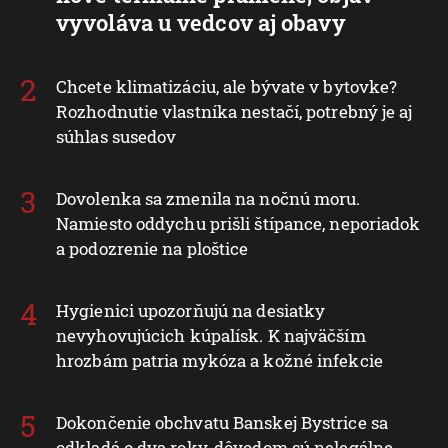
vyvoláva u vedcov aj obavy
Chcete klimatizáciu, ale bývate v bytovke?
Rozhodnutie vlastníka nestačí, potrebný je aj
súhlas susedov
Dovolenka sa zmenila na nočnú moru.
Namiesto oddychu prišli štípance, neporiadok
a podozrenie na ploštice
Hygienici upozorňujú na desiatky
nevyhovujúcich kúpalísk. K najväčším
hrozbám patria mykóza a kožné infekcie
Dokončenie obchvatu Banskej Bystrice sa
odkladá o dva roky, dôvodom sú nelegálne