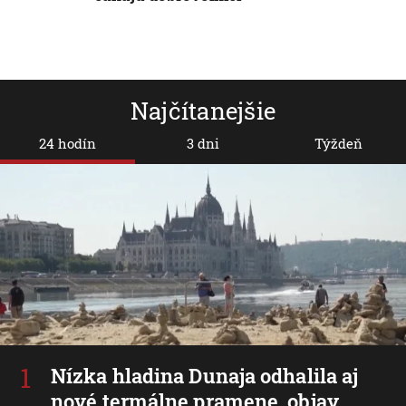
Najčítanejšie
24 hodín
3 dni
Týždeň
Nízka hladina Dunaja odhalila aj
nové termálne pramene, objav