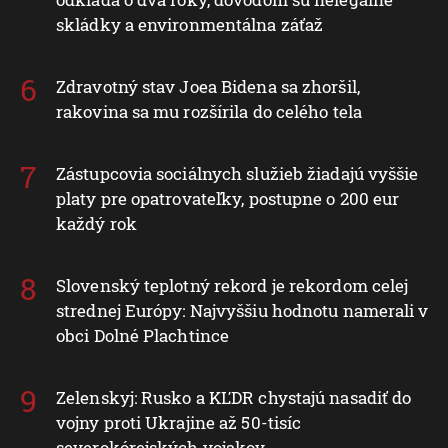
skládky a environmentálna záťaž
Zdravotný stav Joea Bidena sa zhoršil,
rakovina sa mu rozšírila do celého tela
Zástupcovia sociálnych služieb žiadajú vyššie
platy pre opatrovateľky, postupne o 200 eur
každý rok
Slovenský teplotný rekord je rekordom celej
strednej Európy: Najvyššiu hodnotu namerali v
obci Dolné Plachtince
Zelenskyj: Rusko a KĽDR chystajú nasadiť do
vojny proti Ukrajine až 50-tisíc
severokórejských vojakov