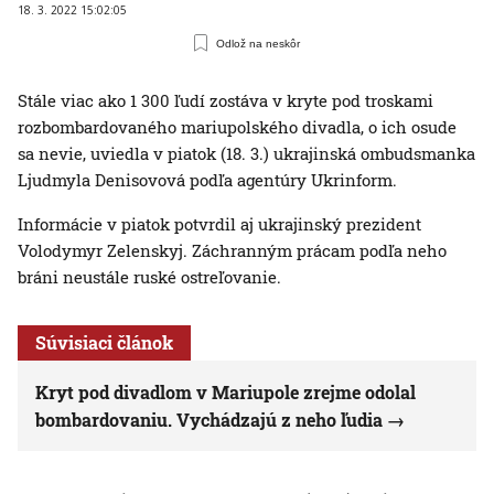
18. 3. 2022 15:02:05
Odlož na neskôr
Stále viac ako 1 300 ľudí zostáva v kryte pod troskami
rozbombardovaného mariupolského divadla, o ich osude
sa nevie, uviedla v piatok (18. 3.) ukrajinská ombudsmanka
Ljudmyla Denisovová podľa agentúry Ukrinform.
Informácie v piatok potvrdil aj ukrajinský prezident
Volodymyr Zelenskyj. Záchranným prácam podľa neho
bráni neustále ruské ostreľovanie.
Súvisiaci článok
Kryt pod divadlom v Mariupole zrejme odolal
bombardovaniu. Vychádzajú z neho ľudia