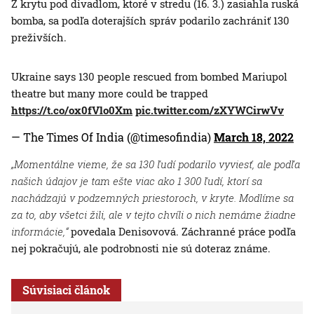
Z krytu pod divadlom, ktoré v stredu (16. 3.) zasiahla ruská
bomba, sa podľa doterajších správ podarilo zachrániť 130
preživších.
Ukraine says 130 people rescued from bombed Mariupol
theatre but many more could be trapped
https://t.co/ox0fVlo0Xm
pic.twitter.com/zXYWCirwVv
— The Times Of India (@timesofindia)
March 18, 2022
„Momentálne vieme, že sa 130 ľudí podarilo vyviesť, ale podľa
našich údajov je tam ešte viac ako 1 300 ľudí, ktorí sa
nachádzajú v podzemných priestoroch, v kryte. Modlíme sa
za to, aby všetci žili, ale v tejto chvíli o nich nemáme žiadne
informácie,“
povedala Denisovová. Záchranné práce podľa
nej pokračujú, ale podrobnosti nie sú doteraz známe.
Súvisiaci článok