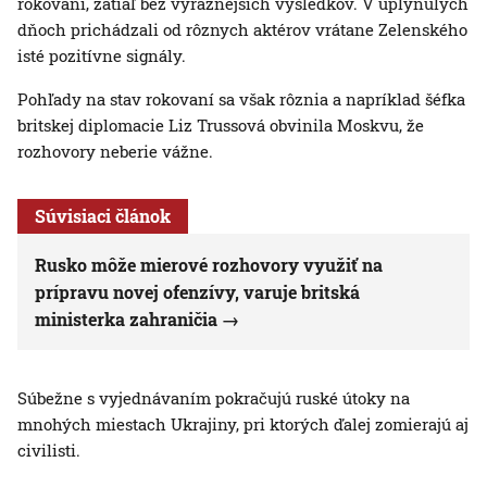
rokovaní, zatiaľ bez výraznejších výsledkov. V uplynulých
dňoch prichádzali od rôznych aktérov vrátane Zelenského
isté pozitívne signály.
Pohľady na stav rokovaní sa však rôznia a napríklad šéfka
britskej diplomacie Liz Trussová obvinila Moskvu, že
rozhovory neberie vážne.
Súvisiaci článok
Rusko môže mierové rozhovory využiť na
prípravu novej ofenzívy, varuje britská
ministerka zahraničia
Súbežne s vyjednávaním pokračujú ruské útoky na
mnohých miestach Ukrajiny, pri ktorých ďalej zomierajú aj
civilisti.