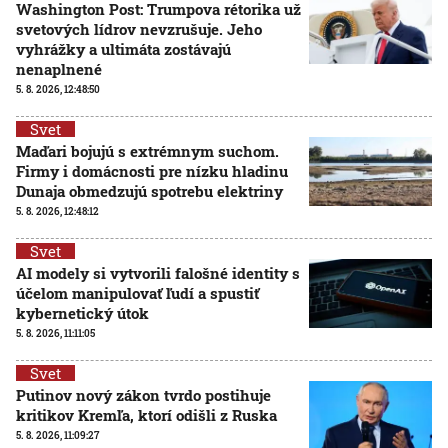
Washington Post: Trumpova rétorika už
svetových lídrov nevzrušuje. Jeho
vyhrážky a ultimáta zostávajú
nenaplnené
5. 8. 2026, 12:48:50
Svet
Maďari bojujú s extrémnym suchom.
Firmy i domácnosti pre nízku hladinu
Dunaja obmedzujú spotrebu elektriny
5. 8. 2026, 12:48:12
Svet
AI modely si vytvorili falošné identity s
účelom manipulovať ľudí a spustiť
kybernetický útok
5. 8. 2026, 11:11:05
Svet
Putinov nový zákon tvrdo postihuje
kritikov Kremľa, ktorí odišli z Ruska
5. 8. 2026, 11:09:27