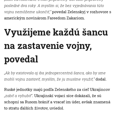
posledné dva roky. A myslím si, že bez vyjednávania túto
vojnu nemôžeme ukončiť,“
povedal Zelenskyj v rozhovore s
americkým novinárom Fareedom Zakariom.
Využijeme každú šancu
na zastavenie vojny,
povedal
„Ak by existovala aj iba jednopercentná šanca, ako by sme
mohli vojnu zastaviť, myslím, že ju musíme využiť,“
dodal.
Ruské jednotky majú podľa Zelenského za cieľ Ukrajincov
„zabiť a vyhubiť“
. Ukrajinskí vojaci síce dokázali, že sú
schopní sa Rusom brániť a vracať im úder, avšak znamená
to stratu ďalších životov, uviedol.