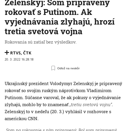
Zelenskyj: Som pripravený
rokovať s Putinom. Ak
vyjednávania zlyhajú, hrozí
tretia svetová vojna
Rokovania sú zatiaľ bez výsledkov.
RTVS
,
ČTK
20. 3. 2022 16:28:18
Odlož na neskôr
Ukrajinský prezident Volodymyr Zelenskyj je pripravený
rokovať so svojím ruským náprotivkom Vladimirom
Putinom. Súčasne varoval, že ak pokusy o vyjednávanie
zlyhajú, mohlo by to znamenať
„tretiu svetovú vojnu“
.
Zelenskyj to v nedeľu (20. 3.) vyhlásil v rozhovore s
americkou CNN.
„Som na rokovanie s ním pripravený. Bol som pripravený