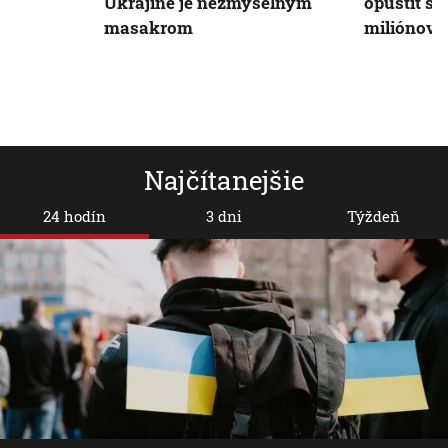
opustiť s
Ukrajine je nezmyselným
miliónov ľ
masakrom
Najčítanejšie
24 hodín
3 dni
Týždeň