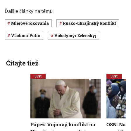
Ďalšie články na tému:
mierové rokovania
rusko-ukrajinský konflikt
Vladimir Putin
Volodymyr Zelenskyj
Čítajte tiež
Svet
Svet
OSN: Na U
Pápež: Vojnový konflikt na