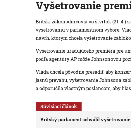
Vyšetrovanie prem
Britskí zákonodarcovia vo štvrtok (21. 4.) sc
vyšetrovaniu v parlamentnom výbore. Vlád
návrh, ktorým chcela vyšetrovanie zabloko
Vyšetrovanie úradujúceho premiéra pre úmy
podľa agentúry AP môže Johnsonovou pozíci
Vláda chcela pôvodne presadiť, aby konzer
jasnú prevahu, vyšetrovanie Johnsona zabl
a odporučila vlastným poslancom, aby hlas
Súvisiaci článok
Britský parlament schválil vyšetrovani