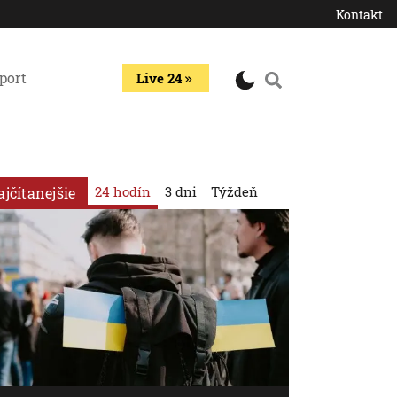
Kontakt
port
Live 24
24 hodín
3 dni
Týždeň
ajčítanejšie