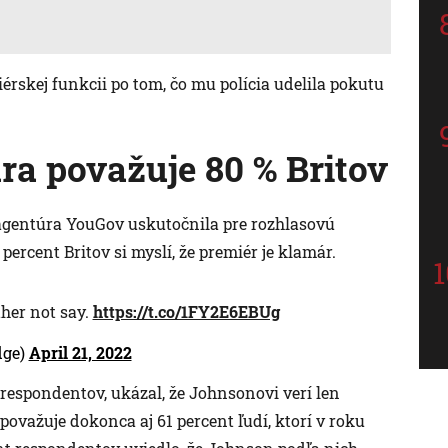
iérskej funkcii po tom, čo mu polícia udelila pokutu
a považuje 80 % Britov
 agentúra YouGov uskutočnila pre rozhlasovú
percent Britov si myslí, že premiér je klamár.
er not say.
https://t.co/1FY2E6EBUg
dge)
April 21, 2022
respondentov, ukázal, že Johnsonovi verí len
ovažuje dokonca aj 61 percent ľudí, ktorí v roku