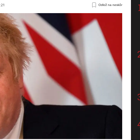
6:21
Odlož na neskôr