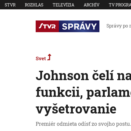
STVR
ROZHLAS
TELEVÍZIA
ARCHÍV
TV PROGR
Správy po 
Svet
Johnson čelí na
funkcii, parlam
vyšetrovanie
Premiér odmieta odísť zo svojho postu.