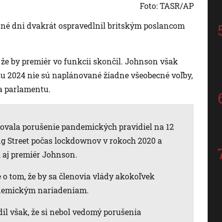
Foto: TASR/AP
dné dni dvakrát ospravedlnil britským poslancom
že by premiér vo funkcii skončil. Johnson však
ku 2024 nie sú naplánované žiadne všeobecné voľby,
ia parlamentu.
rovala porušenie pandemických pravidiel na 12
ng Street počas lockdownov v rokoch 2020 a
l aj premiér Johnson.
 o tom, že by sa členovia vlády akokoľvek
andemickým nariadeniam.
il však, že si nebol vedomý porušenia