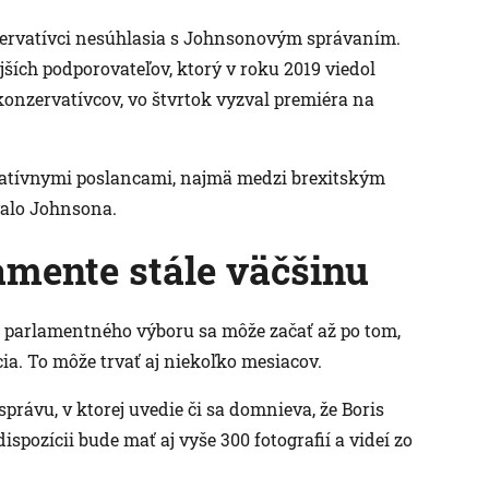
nzervatívci nesúhlasia s Johnsonovým správaním.
jších podporovateľov, ktorý v roku 2019 viedol
konzervatívcov, vo štvrtok vyzval premiéra na
vatívnymi poslancami, najmä medzi brexitským
valo Johnsona.
mente stále väčšinu
e parlamentného výboru sa môže začať až po tom,
ia. To môže trvať aj niekoľko mesiacov.
právu, v ktorej uvedie či sa domnieva, že Boris
pozícii bude mať aj vyše 300 fotografií a videí zo