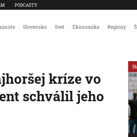
AM
PODCASTY
minúte
Slovensko
Svet
Ekonomika
Regióny
Š
N
jhoršej kríze vo
ent schválil jeho