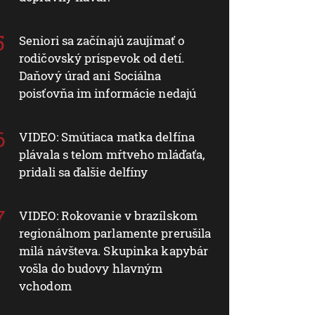
Seniori sa začínajú zaujímať o
rodičovský príspevok od detí.
Daňový úrad ani Sociálna
poisťovňa im informácie nedajú
VIDEO: Smútiaca matka delfína
plávala s telom mŕtveho mláďaťa,
pridali sa ďalšie delfíny
VIDEO: Rokovanie v brazílskom
regionálnom parlamente prerušila
milá návšteva. Skupinka kapybár
vošla do budovy hlavným
vchodom