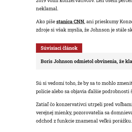
2019 volili konzervatívcov. Len osem perc
neklamal.
Ako píše
stanica CNN
, ani prieskumy Konze
zdroje si však myslia, že Johnson je stále
Súvisiaci článok
Boris Johnson odmietol obvinenia, že k
Sú si vedomí toho, že by sa to mohlo zmen
polície alebo sa objavia ďalšie podrobnost
Zatiaľ čo konzervatívci utrpeli pred voľba
verejnej mienky, pozorovatelia sa domniev
odchod z funkcie znamenal veľkú porážku.