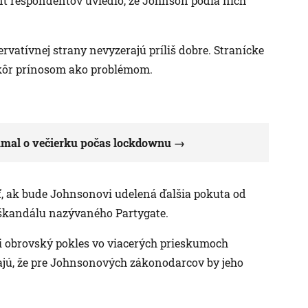
ent respondentov uviedlo, že Johnson podľa nich
rvatívnej strany nevyzerajú príliš dobre. Stranícke
 skôr prínosom ako problémom.
lamal o večierku počas lockdownu
iť, ak bude Johnsonovi udelená ďalšia pokuta od
i škandálu nazývaného Partygate.
mi obrovský pokles vo viacerých prieskumoch
ajú, že pre Johnsonových zákonodarcov by jeho