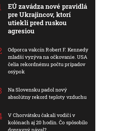
EÚ zavádza nové pravidlá
pre Ukrajincov, ktorí
utiekli pred ruskou
agresiou
Odporca vakcín Robert F. Kennedy
mladší vyzýva na očkovanie. USA
čelia rekordnému počtu prípadov
osýpok
Na Slovensku padol nový
absolútny rekord teploty vzduchu
V Chorvátsku čakali vodiči v
kolónach aj 20 hodín. Čo spôsobilo
dopravný nával?