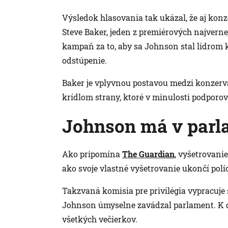
Výsledok hlasovania tak ukázal, že aj ko
Steve Baker, jeden z premiérových najverne
kampaň za to, aby sa Johnson stal lídrom 
odstúpenie.
Baker je vplyvnou postavou medzi konzer
krídlom strany, ktoré v minulosti podporo
Johnson má v parla
Ako pripomína
The Guardian
, vyšetrovani
ako svoje vlastné vyšetrovanie ukončí políc
Takzvaná komisia pre privilégia vypracuje s
Johnson úmyselne zavádzal parlament. K dis
všetkých večierkov.