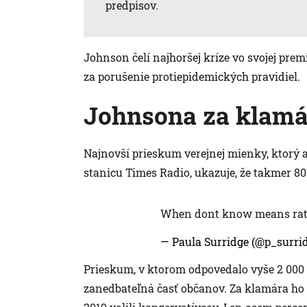
predpisov.
Johnson čelí najhoršej kríze vo svojej prem
za porušenie protiepidemických pravidiel.
Johnsona za klamár
Najnovší prieskum verejnej mienky, ktorý
stanicu Times Radio, ukazuje, že takmer 80 
When dont know means rath
— Paula Surridge (@p_surri
Prieskum, v ktorom odpovedalo vyše 2 000 
zanedbateľná časť občanov. Za klamára ho p