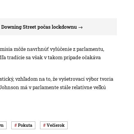
na Downing Street počas lockdownu
omisia môže navrhnúť vylúčenie z parlamentu,
dľa tradície sa však v takom prípade očakáva
istický, vzhľadom na to, že vyšetrovací výbor tvoria
Johnson má v parlamente stále relatívne veľkú
wn
pokuta
večierok