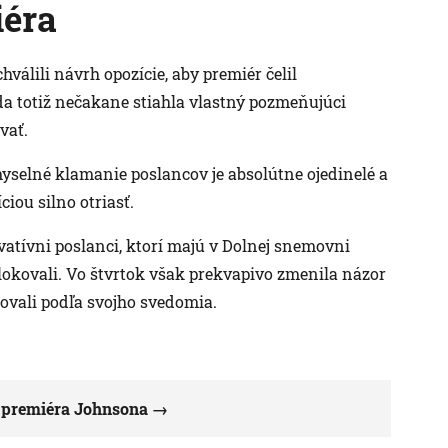
iéra
hválili návrh opozície, aby premiér čelil
a totiž nečakane stiahla vlastný pozmeňujúci
vať.
selné klamanie poslancov je absolútne ojedinelé a
ou silno otriasť.
vatívni poslanci, ktorí majú v Dolnej snemovni
okovali. Vo štvrtok však prekvapivo zmenila názor
ovali podľa svojho svedomia.
e premiéra Johnsona