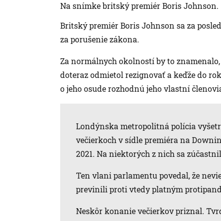
Na snímke britský premiér Boris Johnson.
Britský premiér Boris Johnson sa za posle
za porušenie zákona.
Za normálnych okolností by to znamenalo, 
doteraz odmietol rezignovať a keďže do ro
o jeho osude rozhodnú jeho vlastní členov
Londýnska metropolitná polícia vyšet
večierkoch v sídle premiéra na Downi
2021. Na niektorých z nich sa zúčastni
Ten vlani parlamentu povedal, že nevie
previnili proti vtedy platným protip
Neskôr konanie večierkov priznal. Tvrd