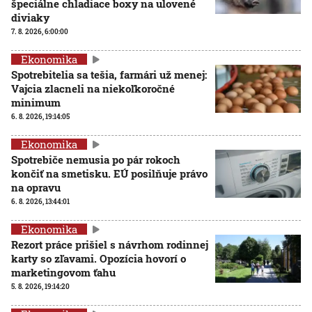
špeciálne chladiace boxy na ulovené
diviaky
7. 8. 2026, 6:00:00
Ekonomika
Spotrebitelia sa tešia, farmári už menej:
Vajcia zlacneli na niekoľkoročné
minimum
6. 8. 2026, 19:14:05
Ekonomika
Spotrebiče nemusia po pár rokoch
končiť na smetisku. EÚ posilňuje právo
na opravu
6. 8. 2026, 13:44:01
Ekonomika
Rezort práce prišiel s návrhom rodinnej
karty so zľavami. Opozícia hovorí o
marketingovom ťahu
5. 8. 2026, 19:14:20