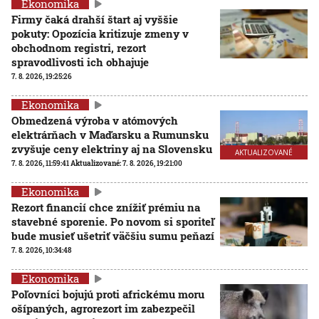
Ekonomika
Firmy čaká drahší štart aj vyššie
pokuty: Opozícia kritizuje zmeny v
obchodnom registri, rezort
spravodlivosti ich obhajuje
7. 8. 2026, 19:25:26
Ekonomika
Obmedzená výroba v atómových
elektrárňach v Maďarsku a Rumunsku
zvyšuje ceny elektriny aj na Slovensku
AKTUALIZOVANÉ
7. 8. 2026, 11:59:41
Aktualizované:
7. 8. 2026, 19:21:00
Ekonomika
Rezort financií chce znížiť prémiu na
stavebné sporenie. Po novom si sporiteľ
bude musieť ušetriť väčšiu sumu peňazí
7. 8. 2026, 10:34:48
Ekonomika
Poľovníci bojujú proti africkému moru
ošípaných, agrorezort im zabezpečil