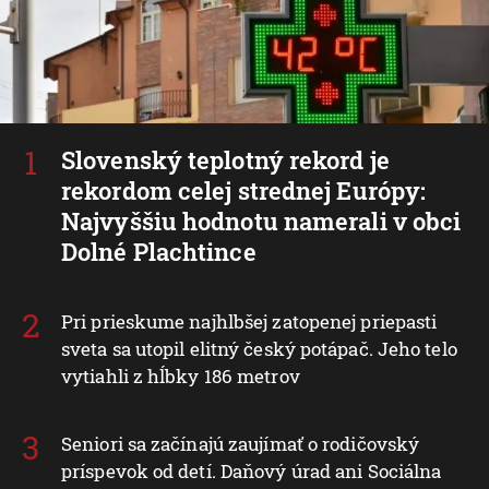
Slovenský teplotný rekord je
rekordom celej strednej Európy:
Najvyššiu hodnotu namerali v obci
Dolné Plachtince
Pri prieskume najhlbšej zatopenej priepasti
sveta sa utopil elitný český potápač. Jeho telo
vytiahli z hĺbky 186 metrov
Seniori sa začínajú zaujímať o rodičovský
príspevok od detí. Daňový úrad ani Sociálna