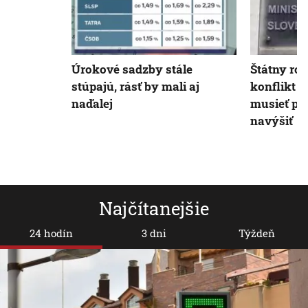
Úrokové sadzby stále
Štátny ro
stúpajú, rásť by mali aj
konflikt 
naďalej
musieť pr
navýšiť
Najčítanejšie
24 hodín
3 dni
Týždeň