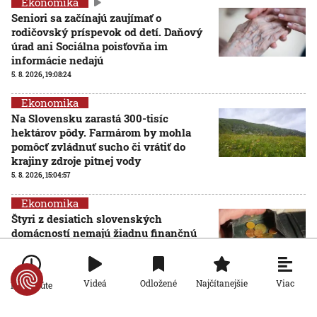
Ekonomika
Seniori sa začínajú zaujímať o
rodičovský príspevok od detí. Daňový
úrad ani Sociálna poisťovňa im
informácie nedajú
5. 8. 2026, 19:08:24
Ekonomika
Na Slovensku zarastá 300-tisíc
hektárov pôdy. Farmárom by mohla
pomôcť zvládnuť sucho či vrátiť do
krajiny zdroje pitnej vody
5. 8. 2026, 15:04:57
Ekonomika
Štyri z desiatich slovenských
domácností nemajú žiadnu finančnú
rezervu, vyplýva z prieskumu
5. 8. 2026, 6:00:00
Viac
Videá
Odložené
Najčítanejšie
Po minúte
Ekonomika
Počet falošných PN sa znižuje: Nový