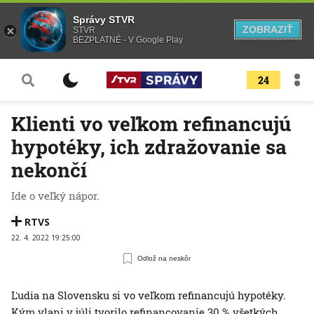
Správy STVR
ZOBRAZIŤ
STVR
BEZPLATNÉ - V Google Play
24
Klienti vo veľkom refinancujú
hypotéky, ich zdražovanie sa
nekončí
Ide o veľký nápor.
RTVS
22. 4. 2022 19:25:00
Odlož na neskôr
Ľudia na Slovensku si vo veľkom refinancujú hypotéky.
Kým vlani v júli tvorilo refinancovanie 30 % všetkých