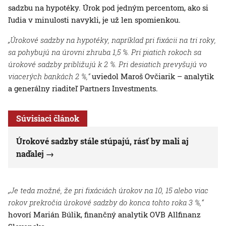
sadzbu na hypotéky. Úrok pod jedným percentom, ako si
ľudia v minulosti navykli, je už len spomienkou.
„Úrokové sadzby na hypotéky, napríklad pri fixácii na tri roky,
sa pohybujú na úrovni zhruba 1,5 %. Pri piatich rokoch sa
úrokové sadzby približujú k 2 %. Pri desiatich prevyšujú vo
viacerých bankách 2 %,“
uviedol Maroš Ovčiarik – analytik
a generálny riaditeľ Partners Investments.
Súvisiaci článok
Úrokové sadzby stále stúpajú, rásť by mali aj
naďalej
„Je teda možné, že pri fixáciách úrokov na 10, 15 alebo viac
rokov prekročia úrokové sadzby do konca tohto roka 3 %,“
hovorí Marián Búlik, finančný analytik OVB Allfinanz