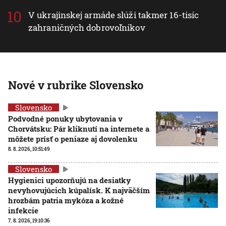
V ukrajinskej armáde slúži takmer 16-tisíc
zahraničných dobrovoľníkov
Nové v rubrike Slovensko
Slovensko
Podvodné ponuky ubytovania v
Chorvátsku: Pár kliknutí na internete a
môžete prísť o peniaze aj dovolenku
8. 8. 2026, 10:51:49
Slovensko
Hygienici upozorňujú na desiatky
nevyhovujúcich kúpalísk. K najväčším
hrozbám patria mykóza a kožné
infekcie
7. 8. 2026, 19:10:36