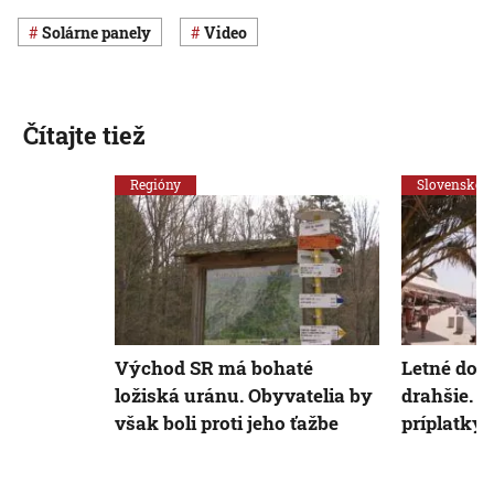
solárne panely
Video
Čítajte tiež
Regióny
Slovensko
Východ SR má bohaté
Letné dov
ložiská uránu. Obyvatelia by
drahšie. N
však boli proti jeho ťažbe
príplatky