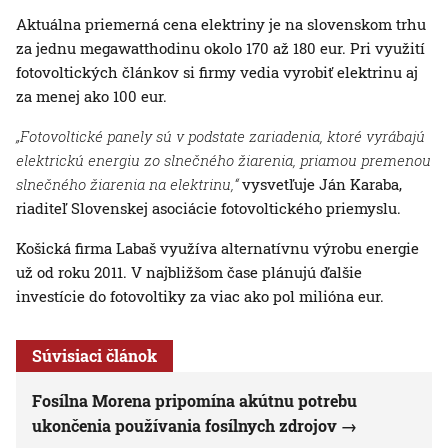
Aktuálna priemerná cena elektriny je na slovenskom trhu
za jednu megawatthodinu okolo 170 až 180 eur. Pri využití
fotovoltických článkov si firmy vedia vyrobiť elektrinu aj
za menej ako 100 eur.
„Fotovoltické panely sú v podstate zariadenia, ktoré vyrábajú
elektrickú energiu zo slnečného žiarenia, priamou premenou
slnečného žiarenia na elektrinu,“
vysvetľuje Ján Karaba,
riaditeľ Slovenskej asociácie fotovoltického priemyslu.
Košická firma Labaš využíva alternatívnu výrobu energie
už od roku 2011. V najbližšom čase plánujú ďalšie
investície do fotovoltiky za viac ako pol milióna eur.
Súvisiaci článok
Fosílna Morena pripomína akútnu potrebu
ukončenia používania fosílnych zdrojov