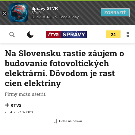
Správy STVR
ZOBRAZIŤ
STVR
BEZPLATNÉ - V Google Play
24
Na Slovensku rastie záujem o
budovanie fotovoltických
elektrární. Dôvodom je rast
cien elektriny
Firmy môžu ušetriť.
RTVS
25. 4. 2022 07:00:00
Odlož na neskôr