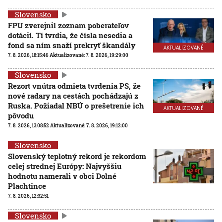
Slovensko
FPU zverejnil zoznam poberateľov
dotácií. Tí tvrdia, že čísla nesedia a
fond sa ním snaží prekryť škandály
AKTUALIZOVANÉ
7. 8. 2026, 18:15:46
Aktualizované:
7. 8. 2026, 19:29:00
Slovensko
Rezort vnútra odmieta tvrdenia PS, že
nové radary na cestách pochádzajú z
Ruska. Požiadal NBÚ o prešetrenie ich
AKTUALIZOVANÉ
pôvodu
7. 8. 2026, 13:08:52
Aktualizované:
7. 8. 2026, 19:12:00
Slovensko
Slovenský teplotný rekord je rekordom
celej strednej Európy: Najvyššiu
hodnotu namerali v obci Dolné
Plachtince
7. 8. 2026, 12:32:51
Slovensko