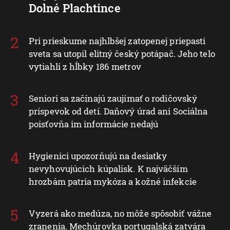
Dolné Plachtince
Pri prieskume najhlbšej zatopenej priepasti
sveta sa utopil elitný český potápač. Jeho telo
vytiahli z hĺbky 186 metrov
Seniori sa začínajú zaujímať o rodičovský
príspevok od detí. Daňový úrad ani Sociálna
poisťovňa im informácie nedajú
Hygienici upozorňujú na desiatky
nevyhovujúcich kúpalísk. K najväčším
hrozbám patria mykóza a kožné infekcie
Vyzerá ako medúza, no môže spôsobiť vážne
zranenia. Mechúrovka portugalská zatvára