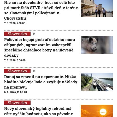
Nie sú na dovolenke, hoci sú celé leto
pri mori: Štáb STVR strávil deň v teréne
so slovenskými policajtami v
Chorvátsku
7. 8. 2026, 7:00:00
Slovensko
Poľovníci bojujú proti africkému moru
ošípaných, agrorezort im zabezpečil
špeciálne chladiace boxy na ulovené
diviaky
7. 8. 2026, 6:00:00
Slovensko
Dunaj sa zmenil na nepoznanie. Nízka
hladina blokuje lode a zvyšuje náklady
na prepravu
6. 8. 2026, 19:09:48
Slovensko
Nový slovenský teplotný rekord má
ešte vyššiu hodnotu, ako sa pôvodne