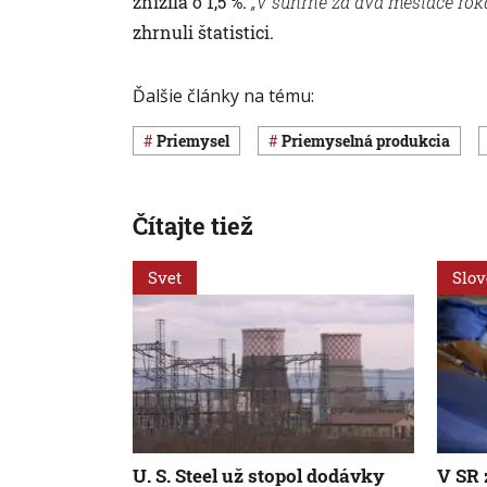
znížila o 1,5 %.
„V súhrne za dva mesiace roka
zhrnuli štatistici.
Ďalšie články na tému:
priemysel
priemyselná produkcia
Čítajte tiež
Svet
Slo
U. S. Steel už stopol dodávky
V SR 