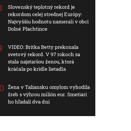
Slovenský teplotný rekord je
rekordom celej strednej Európy:
Najvyššiu hodnotu namerali v obci
Dolné Plachtince
VIDEO: Britka Betty prekonala
svetový rekord. V 97 rokoch sa
stala najstaršou ženou, ktorá
kráčala po krídle lietadla
Žena v Taliansku omylom vyhodila
žreb s výhrou milión eur. Smetiari
ho hľadali dva dni