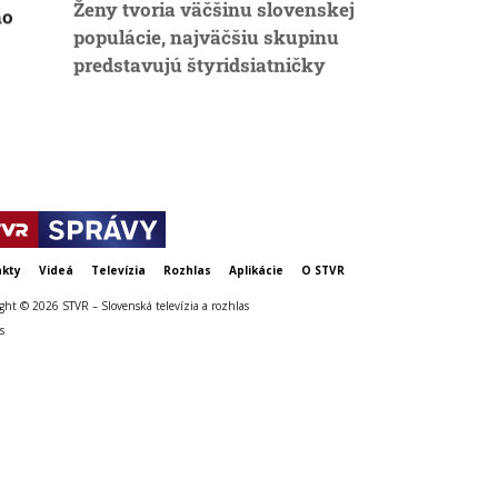
ho
populácie, najväčšiu skupinu
vyššie pokut
predstavujú štyridsiatničky
kritizuje z
registri, rez
ich obhajuje
kty
Videá
Televízia
Rozhlas
Aplikácie
O STVR
ght © 2026 STVR – Slovenská televízia a rozhlas
s