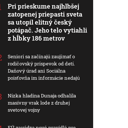
Pri prieskume najhlbšej
zatopenej priepasti sveta
sa utopil elitný český
potápač. Jeho telo vytiahli
z hĺbky 186 metrov
Seniori sa začínajú zaujímať o
rodičovský príspevok od detí.
Daňový úrad ani Sociálna
poisťovňa im informácie nedajú
Nízka hladina Dunaja odhalila
masívny vrak lode z druhej
svetovej vojny
EÚ zavádza nové pravidlá pre