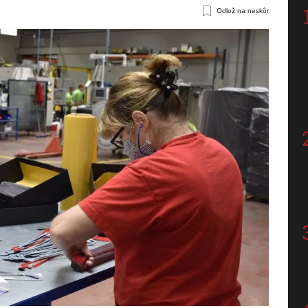
Odlož na neskôr