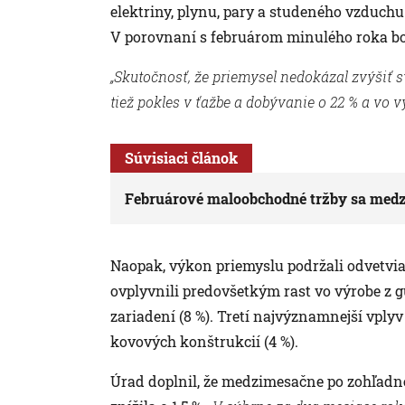
elektriny, plynu, pary a studeného vzduchu 
V porovnaní s februárom minulého roka bol
„Skutočnosť, že priemysel nedokázal zvýšiť
tiež pokles v ťažbe a dobývanie o 22 % a vo vý
Súvisiaci článok
Februárové maloobchodné tržby sa medzir
Naopak, výkon priemyslu podržali odvetvia,
ovplyvnili predovšetkým rast vo výrobe z gu
zariadení (8 %). Tretí najvýznamnejší vply
kovových konštrukcií (4 %).
Úrad doplnil, že medzimesačne po zohľadn