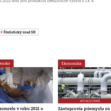
 2022 bola táto produkcia medziročne vyššia o 1,4 %,“
Štatistický úrad SR
vensko
Ekonomika
AKTUALIZOVANÉ
zomrelo v roku 2021 o
Zástupcovia priemyslu sú 