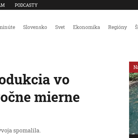
AM
PODCASTY
minúte
Slovensko
Svet
Ekonomika
Regióny
Š
N
odukcia vo
ročne mierne
voja spomalila.