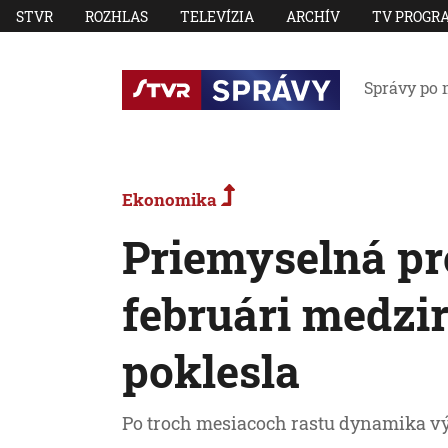
STVR
ROZHLAS
TELEVÍZIA
ARCHÍV
TV PROGR
Správy po 
Ekonomika
Priemyselná pr
februári medzi
poklesla
Po troch mesiacoch rastu dynamika vý