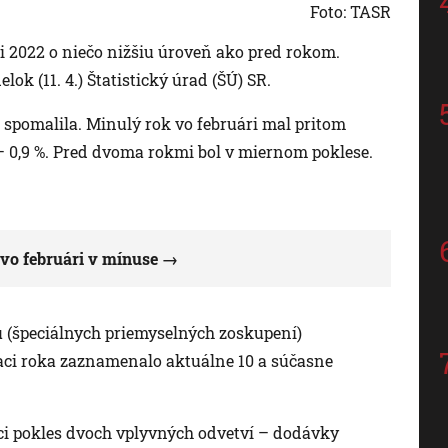
Foto: TASR
i 2022 o niečo nižšiu úroveň ako pred rokom.
lok (11. 4.) Štatistický úrad (ŠÚ) SR.
spomalila. Minulý rok vo februári mal pritom
 0,9 %. Pred dvoma rokmi bol v miernom poklese.
vo februári v mínuse
u (špeciálnych priemyselných zoskupení)
ci roka zaznamenalo aktuálne 10 a súčasne
úci pokles dvoch vplyvných odvetví – dodávky