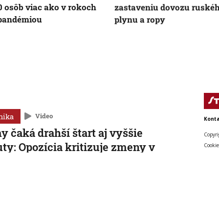
0 osôb viac ako v rokoch
zastaveniu dovozu ruské
 pandémiou
plynu a ropy
mika
Video
Konta
y čaká drahší štart aj vyššie
Copyri
ty: Opozícia kritizuje zmeny v
Cookie
odnom registri, rezort
vodlivosti ich obhajuje
aS bude založenie firmy o vyše 60 eur drahšie.
, 19:25:26
mika
Video