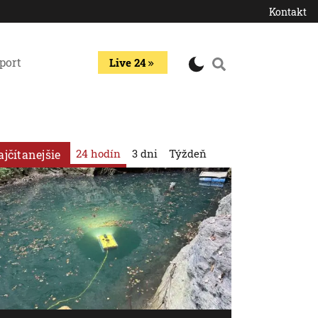
Kontakt
port
Live 24
24 hodín
3 dni
Týždeň
ajčítanejšie