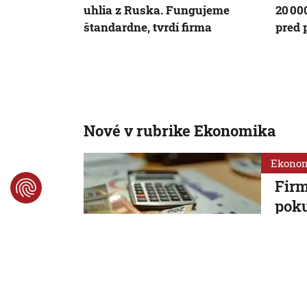
uhlia z Ruska. Fungujeme
20 00
štandardne, tvrdí firma
pred
Nové v rubrike Ekonomika
Ekono
Firm
poku
obch
spra
Podľa S
7. 8. 2026
Ekono