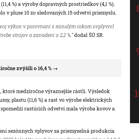
(11,4 %) a výroby dopravných prostriedkov (4,1 %).
o v pluse 10 zo sledovaných 15 odvetví priemyslu.
 svoj výkon v porovnaní s minulým rokom ovplyvnil
robe strojov a zariadení o 2,2 %,“
dodal ŠÚ SR.
očne zvýšili o 16,4 %
 ktoré medziročne výraznejšie rástli. Výsledok
my, plastu (11,6 %) a rast vo výrobe elektrických
v spomedzi rastúcich odvetví mala výroba kovov a
ení sezónnych vplyvov sa priemyselná produkcia