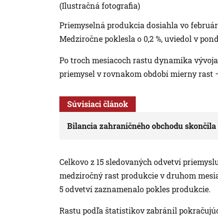
(Ilustračná fotografia)
Priemyselná produkcia dosiahla vo február
Medziročne poklesla o 0,2 %, uviedol v ponde
Po troch mesiacoch rastu dynamika vývoja 
priemysel v rovnakom období mierny rast –
Súvisiaci článok
Bilancia zahraničného obchodu skončila 
Celkovo z 15 sledovaných odvetví priemysl
medziročný rast produkcie v druhom mesia
5 odvetví zaznamenalo pokles produkcie.
Rastu podľa štatistikov zabránil pokračuj