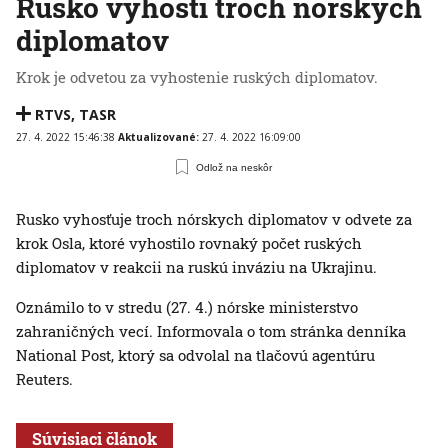
Rusko vyhostí troch nórskych
diplomatov
Krok je odvetou za vyhostenie ruských diplomatov.
RTVS
,
TASR
27. 4. 2022 15:46:38
Aktualizované:
27. 4. 2022 16:09:00
Odlož na neskôr
Rusko vyhosťuje troch nórskych diplomatov v odvete za
krok Osla, ktoré vyhostilo rovnaký počet ruských
diplomatov v reakcii na ruskú inváziu na Ukrajinu.
Oznámilo to v stredu (27. 4.) nórske ministerstvo
zahraničných vecí. Informovala o tom stránka denníka
National Post, ktorý sa odvolal na tlačovú agentúru
Reuters.
Súvisiaci článok