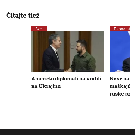
Čítajte tiež
Svet
Ekonomika
Americkí diplomati sa vrátili
Nové sank
na Ukrajinu
meškajú, 
ruské príj