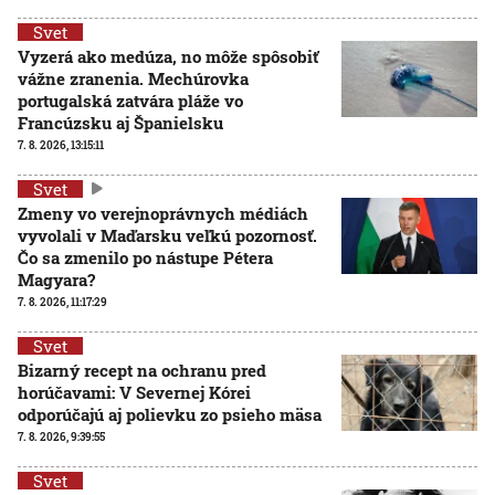
Svet
Vyzerá ako medúza, no môže spôsobiť
vážne zranenia. Mechúrovka
portugalská zatvára pláže vo
Francúzsku aj Španielsku
7. 8. 2026, 13:15:11
Svet
Zmeny vo verejnoprávnych médiách
vyvolali v Maďarsku veľkú pozornosť.
Čo sa zmenilo po nástupe Pétera
Magyara?
7. 8. 2026, 11:17:29
Svet
Bizarný recept na ochranu pred
horúčavami: V Severnej Kórei
odporúčajú aj polievku zo psieho mäsa
7. 8. 2026, 9:39:55
Svet