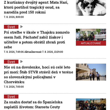
Z kurtizány dvojitý agent: Mata Hari,
ktorú postihol tragický osud, sa
narodila pred 150 rokmi
7. 8. 2026, 8:00:00
Svet
Pri streľbe v škole v Thajsku zomrelo
osem ľudí. Páchateľ zabil žiakov i
učiteľov a potom obrátil zbraň proti
AKTUALIZOVANÉ
sebe
7. 8. 2026, 7:49:06
Aktualizované:
7. 8. 2026, 13:29:00
Svet
Nie sú na dovolenke, hoci sú celé leto
pri mori: Štáb STVR strávil deň v teréne
so slovenskými policajtami v
Chorvátsku
7. 8. 2026, 7:00:00
Svet
Za snahu dostať sa do Španielska
zaplatili životom: Starosta Ceuty