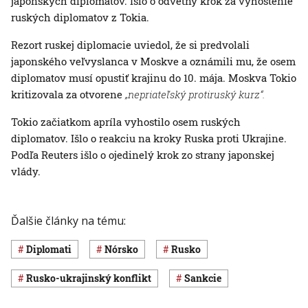
japonských diplomatov. Išlo o odvetný krok za vyhostenie
ruských diplomatov z Tokia.
Rezort ruskej diplomacie uviedol, že si predvolali
japonského veľvyslanca v Moskve a oznámili mu, že osem
diplomatov musí opustiť krajinu do 10. mája. Moskva Tokio
kritizovala za otvorene
„nepriateľský protiruský kurz“.
Tokio začiatkom apríla vyhostilo osem ruských
diplomatov. Išlo o reakciu na kroky Ruska proti Ukrajine.
Podľa Reuters išlo o ojedinelý krok zo strany japonskej
vlády.
Ďalšie články na tému:
diplomati
Nórsko
Rusko
rusko-ukrajinský konflikt
sankcie