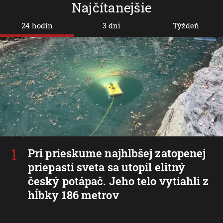
Najčítanejšie
24 hodín
3 dni
Týždeň
Pri prieskume najhlbšej zatopenej
priepasti sveta sa utopil elitný
český potápač. Jeho telo vytiahli z
hĺbky 186 metrov