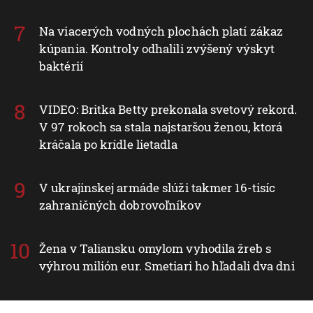
Na viacerých vodných plochách platí zákaz
kúpania. Kontroly odhalili zvýšený výskyt
baktérií
VIDEO: Britka Betty prekonala svetový rekord.
V 97 rokoch sa stala najstaršou ženou, ktorá
kráčala po krídle lietadla
V ukrajinskej armáde slúži takmer 16-tisíc
zahraničných dobrovoľníkov
Žena v Taliansku omylom vyhodila žreb s
výhrou milión eur. Smetiari ho hľadali dva dni