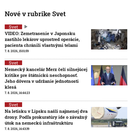
Nové v rubrike Svet
Svet
VIDEO: Zemetrasenie v Japonsku
zastihlo lekárov uprostred operácie,
pacienta chránili vlastnými telami
7. 8. 2026, 15:01:59
Svet
Nemecký kancelár Merz čelí silnejúcej
kritike pre štátnickú neschopnosť.
Jeho dôvera v udržanie jednotnosti
klesá
7. 8. 2026, 14:44:23
Svet
Na letisku v Lipsku našli najmenej dva
drony. Podľa prokuratúry ide o závažný
útok na nemeckú infraštruktúru
7. 8. 2026, 14:43:39