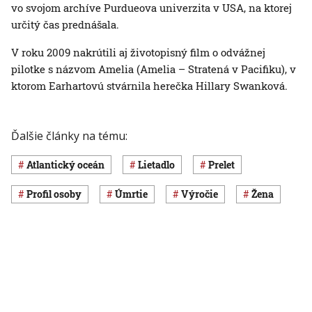
vo svojom archíve Purdueova univerzita v USA, na ktorej
určitý čas prednášala.
V roku 2009 nakrútili aj životopisný film o odvážnej
pilotke s názvom Amelia (Amelia – Stratená v Pacifiku), v
ktorom Earhartovú stvárnila herečka Hillary Swanková.
Ďalšie články na tému:
Atlantický oceán
lietadlo
prelet
profil osoby
úmrtie
výročie
žena
Čítajte tiež
Slovensko
Svet