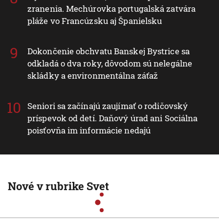
situáciu
Vyzerá ako medúza, no môže spôsobiť vážne
zranenia. Mechúrovka portugalská zatvára
pláže vo Francúzsku aj Španielsku
Dokončenie obchvatu Banskej Bystrice sa
odkladá o dva roky, dôvodom sú nelegálne
skládky a environmentálna záťaž
Seniori sa začínajú zaujímať o rodičovský
príspevok od detí. Daňový úrad ani Sociálna
poisťovňa im informácie nedajú