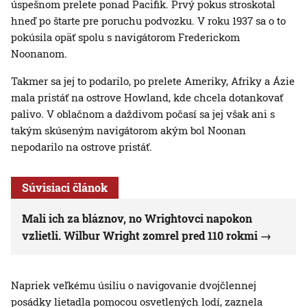
úspešnom prelete ponad Pacifik. Prvý pokus stroskotal
hneď po štarte pre poruchu podvozku. V roku 1937 sa o to
pokúsila opäť spolu s navigátorom Frederickom
Noonanom.
Takmer sa jej to podarilo, po prelete Ameriky, Afriky a Ázie
mala pristáť na ostrove Howland, kde chcela dotankovať
palivo. V oblačnom a daždivom počasí sa jej však ani s
takým skúseným navigátorom akým bol Noonan
nepodarilo na ostrove pristáť.
Súvisiaci článok
Mali ich za bláznov, no Wrightovci napokon
vzlietli. Wilbur Wright zomrel pred 110 rokmi
Napriek veľkému úsiliu o navigovanie dvojčlennej
posádky lietadla pomocou osvetlených lodí, zaznela