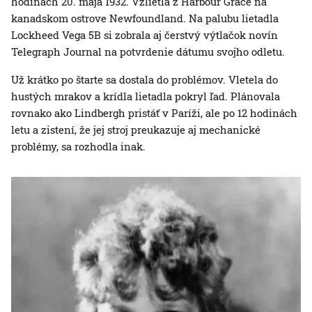
hodinách 20. mája 1932. Vzlietla z Harbour Grace na
kanadskom ostrove Newfoundland. Na palubu lietadla
Lockheed Vega 5B si zobrala aj čerstvý výtlačok novín
Telegraph Journal na potvrdenie dátumu svojho odletu.
Už krátko po štarte sa dostala do problémov. Vletela do
hustých mrakov a krídla lietadla pokryl ľad. Plánovala
rovnako ako Lindbergh pristáť v Paríži, ale po 12 hodinách
letu a zistení, že jej stroj preukazuje aj mechanické
problémy, sa rozhodla inak.