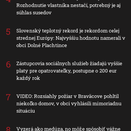
hrozbám patria mykóza a kožné infekcie
Chcete klimatizáciu, ale bývate v bytovke?
Rozhodnutie vlastníka nestačí, potrebný je aj
súhlas susedov
Slovenský teplotný rekord je rekordom celej
strednej Európy: Najvyššiu hodnotu namerali v
obci Dolné Plachtince
Zástupcovia sociálnych služieb žiadajú vyššie
platy pre opatrovateľky, postupne o 200 eur
každý rok
VIDEO: Rozsiahly požiar v Braväcove pohltil
niekoľko domov, v obci vyhlásili mimoriadnu