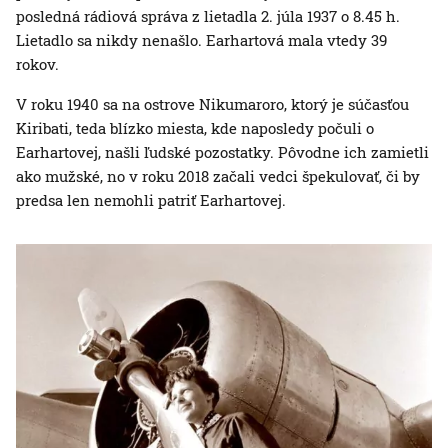
posledná rádiová správa z lietadla 2. júla 1937 o 8.45 h.
Lietadlo sa nikdy nenašlo. Earhartová mala vtedy 39
rokov.
V roku 1940 sa na ostrove Nikumaroro, ktorý je súčasťou
Kiribati, teda blízko miesta, kde naposledy počuli o
Earhartovej, našli ľudské pozostatky. Pôvodne ich zamietli
ako mužské, no v roku 2018 začali vedci špekulovať, či by
predsa len nemohli patriť Earhartovej.