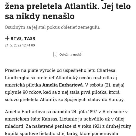
žena preletela Atlantik. Jej telo
sa nikdy nenašlo
Osudným sa jej stal pokus obletieť zemeguľu.
RTVS
,
TASR
21. 5. 2022 12:41:00
Odlož na neskôr
Presne na piate výročie od úspešného letu Charlesa
Lindbergha sa preletieť Atlantický oceán rozhodla aj
americká pilotka
Amelia Earhartová
. V sobotu (21. mája)
uplynie 90 rokov, keď sa z nej stala prvá pilotka, ktorá
sólovo preletela Atlantik zo Spojených štátov do Európy.
Amelia Earhartová sa narodila 24. júla 1897 v Atchisone v
americkom štáte Kansas. Lietanie ju uchvátilo už v útlej
mladosti. Za našetrené peniaze si v roku 1921 z druhej ruky
kúpila športové lietadlo žltej farby, ktoré pomenovala