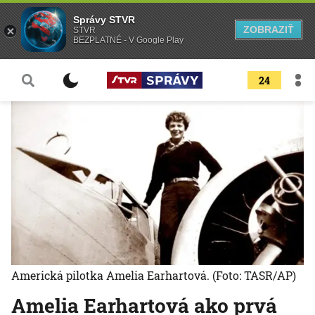
Správy STVR
ZOBRAZIŤ
STVR
BEZPLATNÉ - V Google Play
24
Americká pilotka Amelia Earhartová.
(Foto: TASR/AP)
Amelia Earhartová ako prvá