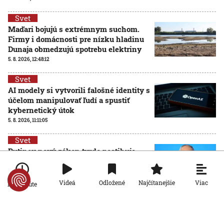
Svet
Maďari bojujú s extrémnym suchom.
Firmy i domácnosti pre nízku hladinu
Dunaja obmedzujú spotrebu elektriny
5. 8. 2026, 12:48:12
Svet
AI modely si vytvorili falošné identity s
účelom manipulovať ľudí a spustiť
kybernetický útok
5. 8. 2026, 11:11:05
Svet
Putinov nový zákon tvrdo postihuje
kritikov Kremľa, ktorí odišli z Ruska
5. 8. 2026, 11:09:27
Viac
Videá
Odložené
Najčítanejšie
Po minúte