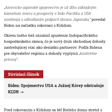
„Americko-japonské spojenectvo je už dlho základným
kameňom mieru a prosperity v Indo-Pacifiku a USA
zostávajú s odhodlaním podporiť obranu Japonska,“
povedal
Biden na začiatku rokovaní s Kišidom.
Okrem iného tiež oznámil spustenie Indopacifického
hospodárskeho rámca, čo je nový druh obchodnej dohody
zastrešujúcej viac ako desiatku partnerov. Podľa Bidena
pre obyvateľov regiónu z dohody vyplynú
„konkrétne
prínosy“
.
Súvisiaci článok
Biden: Spojenectvo USA a Južnej Kórey odstrašuje
KĽDR
Pred rokovaním s Kišidom sa šéf Bieleho domu stretol s