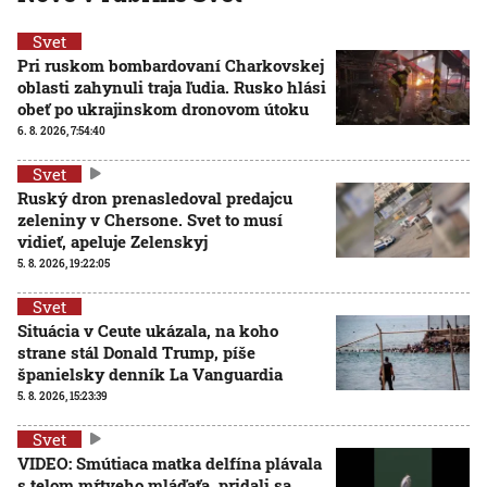
Svet
Pri ruskom bombardovaní Charkovskej
oblasti zahynuli traja ľudia. Rusko hlási
obeť po ukrajinskom dronovom útoku
6. 8. 2026, 7:54:40
Svet
Ruský dron prenasledoval predajcu
zeleniny v Chersone. Svet to musí
vidieť, apeluje Zelenskyj
5. 8. 2026, 19:22:05
Svet
Situácia v Ceute ukázala, na koho
strane stál Donald Trump, píše
španielsky denník La Vanguardia
5. 8. 2026, 15:23:39
Svet
VIDEO: Smútiaca matka delfína plávala
s telom mŕtveho mláďaťa, pridali sa