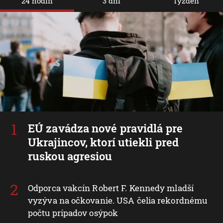
24 hodín
3 dni
Týždeň
EÚ zavádza nové pravidlá pre
Ukrajincov, ktorí utiekli pred
ruskou agresiou
Odporca vakcín Robert F. Kennedy mladší
vyzýva na očkovanie. USA čelia rekordnému
počtu prípadov osýpok