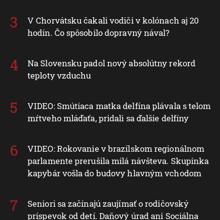
V Chorvátsku čakali vodiči v kolónach aj 20
hodín. Čo spôsobilo dopravný nával?
Na Slovensku padol nový absolútny rekord
teploty vzduchu
VIDEO: Smútiaca matka delfína plávala s telom
mŕtveho mláďaťa, pridali sa ďalšie delfíny
VIDEO: Rokovanie v brazílskom regionálnom
parlamente prerušila milá návšteva. Skupinka
kapybár vošla do budovy hlavným vchodom
Seniori sa začínajú zaujímať o rodičovský
príspevok od detí. Daňový úrad ani Sociálna