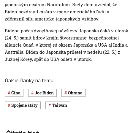
japonským cisárom Naruhitom. Biely dom uviedol, že
Biden pozdravil cisára v mene amerického ľudu a
zdôraznil silu americko-japonských vzťahov.
Bidena počas dvojdňovej návštevy Japonska čaká v utorok
(24. 5.) samit lídrov krajín štvorstrannej bezpečnostnej
aliancie Quad, v ktorej sú okrem Japonska a USA aj India a
Austrália. Biden do Japonska priletel v nedeľu (22. 5.) z
Južnej Kórey, späť do USA odletí v utorok.
Ďalšie články na tému:
Čína
Joe Biden
obrana
Spojené štáty
Taiwan