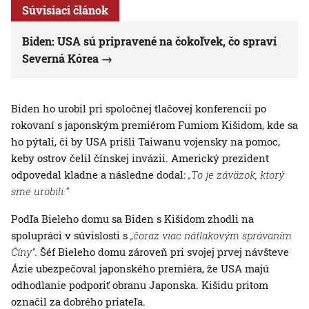
Súvisiaci článok
Biden: USA sú pripravené na čokoľvek, čo spraví
Severná Kórea
Biden ho urobil pri spoločnej tlačovej konferencii po
rokovaní s japonským premiérom Fumiom Kišidom, kde sa
ho pýtali, či by USA prišli Taiwanu vojensky na pomoc,
keby ostrov čelil čínskej invázii. Americký prezident
odpovedal kladne a následne dodal:
„To je záväzok, ktorý
sme urobili.“
Podľa Bieleho domu sa Biden s Kišidom zhodli na
spolupráci v súvislosti s
„čoraz viac nátlakovým správaním
Číny“
. Šéf Bieleho domu zároveň pri svojej prvej návšteve
Ázie ubezpečoval japonského premiéra, že USA majú
odhodlanie podporiť obranu Japonska. Kišidu pritom
označil za dobrého priateľa.