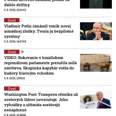
ďalšie delfíny
5. 8. 2026, 15:20:02
Svet
Vladimir Putin oznámil vznik novej
armádnej zložky. Tvoria ju bezpilotné
systémy
5. 8. 2026, 14:47:04
Svet
VIDEO: Rokovanie v brazílskom
regionálnom parlamente prerušila milá
návšteva. Skupinka kapybár vošla do
budovy hlavným vchodom
5. 8. 2026, 13:53:13
Svet
Washington Post: Trumpova rétorika už
svetových lídrov nevzrušuje. Jeho
vyhrážky a ultimáta zostávajú
nenaplnené
5. 8. 2026, 12:48:50