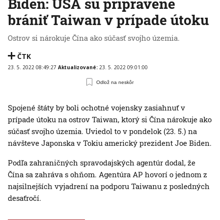
Biden: USA sú pripravené
brániť Taiwan v prípade útoku
Ostrov si nárokuje Čína ako súčasť svojho územia.
ČTK
23. 5. 2022 08:49:27
Aktualizované:
23. 5. 2022 09:01:00
Odlož na neskôr
Spojené štáty by boli ochotné vojensky zasiahnuť v
prípade útoku na ostrov Taiwan, ktorý si Čína nárokuje ako
súčasť svojho územia. Uviedol to v pondelok (23. 5.) na
návšteve Japonska v Tokiu americký prezident Joe Biden.
Podľa zahraničných spravodajských agentúr dodal, že
Čína sa zahráva s ohňom. Agentúra AP hovorí o jednom z
najsilnejších vyjadrení na podporu Taiwanu z posledných
desaťročí.