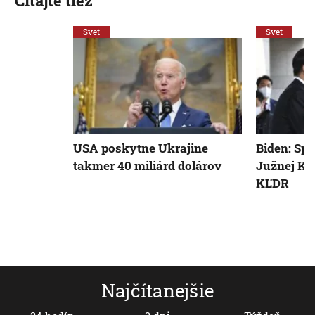
Čítajte tiež
Svet
Svet
USA poskytne Ukrajine
Biden: Sp
takmer 40 miliárd dolárov
Južnej Kó
KĽDR
Najčítanejšie