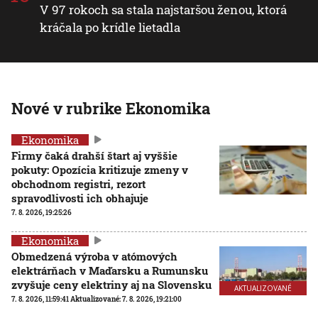
V 97 rokoch sa stala najstaršou ženou, ktorá
kráčala po krídle lietadla
Nové v rubrike Ekonomika
Ekonomika
Firmy čaká drahší štart aj vyššie
pokuty: Opozícia kritizuje zmeny v
obchodnom registri, rezort
spravodlivosti ich obhajuje
7. 8. 2026, 19:25:26
Ekonomika
Obmedzená výroba v atómových
elektrárňach v Maďarsku a Rumunsku
zvyšuje ceny elektriny aj na Slovensku
AKTUALIZOVANÉ
7. 8. 2026, 11:59:41
Aktualizované:
7. 8. 2026, 19:21:00