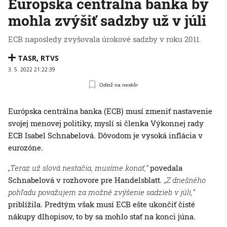
Európska centrálna banka by
mohla zvýšiť sadzby už v júli
ECB naposledy zvyšovala úrokové sadzby v roku 2011.
TASR
,
RTVS
3. 5. 2022 21:22:39
Odlož na neskôr
Európska centrálna banka (ECB) musí zmeniť nastavenie
svojej menovej politiky, myslí si členka Výkonnej rady
ECB Isabel Schnabelová. Dôvodom je vysoká inflácia v
eurozóne.
„Teraz už slová nestačia, musíme konať,“
povedala
Schnabelová v rozhovore pre Handelsblatt.
„Z dnešného
pohľadu považujem za možné zvýšenie sadzieb v júli,“
priblížila. Predtým však musí ECB ešte ukončiť čisté
nákupy dlhopisov, to by sa mohlo stať na konci júna.