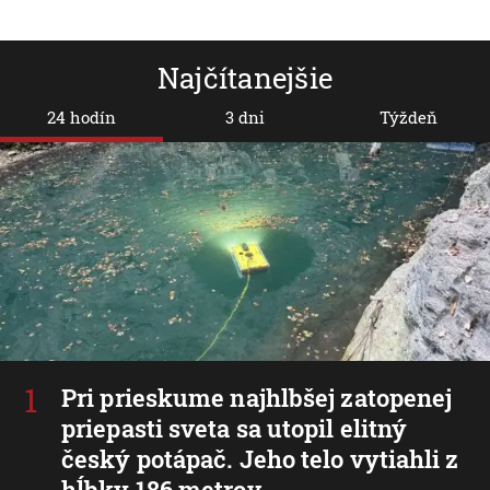
Najčítanejšie
24 hodín
3 dni
Týždeň
Pri prieskume najhlbšej zatopenej
priepasti sveta sa utopil elitný
český potápač. Jeho telo vytiahli z
hĺbky 186 metrov