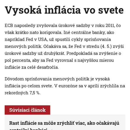
Vysoká inflácia vo svete
ECB naposledy zvyšovala úrokové sadzby v roku 2011, čo
však krátko nato korigovala. Iné centrálne banky, ako
napríklad Fed v USA, už spustili cykly sprísňovania
menových politík. Očakáva sa, že Fed v stredu (4. 5.) zvýši
úrokové sadzby už druhýkrát. Predpokladá sa zvýšenie o
pol percenta, aby sa Fed vyrovnal s najvyššou mierou
inflácie za celé desaťročia.
Dôvodom sprísňovania menových politík je vysoká
inflácia po celom svete. V eurozóne sa v apríli zrýchlila na
rekordných 7,5 %.
Súvisiaci článok
Rast inflácie sa môže zrýchliť viac, ako očakávajú