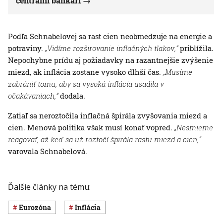
centrálni bankári
Podľa Schnabelovej sa rast cien neobmedzuje na energie a
potraviny.
„Vidíme rozširovanie inflačných tlakov,“
priblížila.
Nepochybne prídu aj požiadavky na razantnejšie zvýšenie
miezd, ak inflácia zostane vysoko dlhší čas.
„Musíme
zabrániť tomu, aby sa vysoká inflácia usadila v
očakávaniach,“
dodala.
Zatiaľ sa neroztočila inflačná špirála zvyšovania miezd a
cien. Menová politika však musí konať vopred.
„Nesmieme
reagovať, až keď sa už roztočí špirála rastu miezd a cien,“
varovala Schnabelová.
Ďalšie články na tému:
eurozóna
inflácia