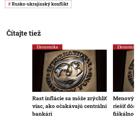
rusko-ukrajinský konflikt
Čítajte tiež
Ekonomika
Ekonomika
Rast inflácie sa môže zrýchliť
Menový f
viac, ako očakávajú centrálni
riešiť dôs
bankári
fiškálnou 