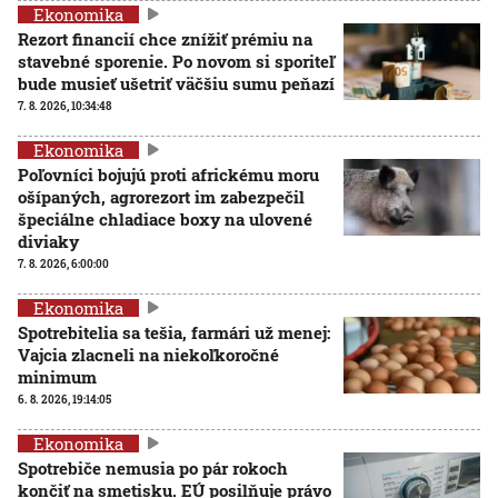
Ekonomika
Rezort financií chce znížiť prémiu na
stavebné sporenie. Po novom si sporiteľ
bude musieť ušetriť väčšiu sumu peňazí
7. 8. 2026, 10:34:48
Ekonomika
Poľovníci bojujú proti africkému moru
ošípaných, agrorezort im zabezpečil
špeciálne chladiace boxy na ulovené
diviaky
7. 8. 2026, 6:00:00
Ekonomika
Spotrebitelia sa tešia, farmári už menej:
Vajcia zlacneli na niekoľkoročné
minimum
6. 8. 2026, 19:14:05
Ekonomika
Spotrebiče nemusia po pár rokoch
končiť na smetisku. EÚ posilňuje právo