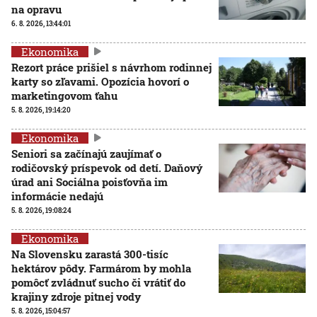
na opravu
6. 8. 2026, 13:44:01
Ekonomika
Rezort práce prišiel s návrhom rodinnej
karty so zľavami. Opozícia hovorí o
marketingovom ťahu
5. 8. 2026, 19:14:20
Ekonomika
Seniori sa začínajú zaujímať o
rodičovský príspevok od detí. Daňový
úrad ani Sociálna poisťovňa im
informácie nedajú
5. 8. 2026, 19:08:24
Ekonomika
Na Slovensku zarastá 300-tisíc
hektárov pôdy. Farmárom by mohla
pomôcť zvládnuť sucho či vrátiť do
krajiny zdroje pitnej vody
5. 8. 2026, 15:04:57