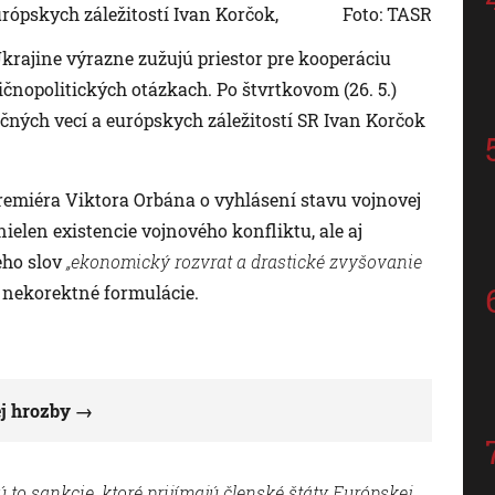
rópskych záležitostí Ivan Korčok,
Foto: TASR
krajine výrazne zužujú priestor pre kooperáciu
čnopolitických otázkach. Po štvrtkovom (26. 5.)
čných vecí a európskych záležitostí SR Ivan Korčok
miéra Viktora Orbána o vyhlásení stavu vojnovej
ielen existencie vojnového konfliktu, ale aj
eho slov
„ekonomický rozvrat a drastické zvyšovanie
 nekorektné formulácie.
j hrozby
ú to sankcie, ktoré prijímajú členské štáty Európskej