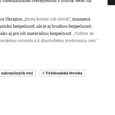
vo videozázname zverejnenom v utorok večer na
 na Ukrajine,
„ktorej koniec nik nevidí“
, znamená
zickú bezpečnosť, ale je aj hrozbou bezpečnosti
 ako aj pre ich materiálnu bezpečnosť.
„Vidíme, že
mickému rozvratu a k drastickému zvyšovaniu cien,“
er zahraničných vecí
Vyšehradská štvorka
Svet