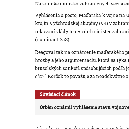
Na snímke minister zahraničných vecí a eu
Vyhlásenia a postoj Maďarska k vojne na U
krajín Vyšehradskej skupiny (V4) v zahrani
rokovaní vlády to uviedol minister zahrani
(nominant SaS).
Reagoval tak na oznámenie maďarského pre
hrozby a jeho argumentáciu, ktorá sa týka n
bruselských sankcií, spôsobujúcich podľa j
cien“
. Korčok to považuje za neadekvátne a
Súvisiaci článok
Orbán oznámil vyhlásenie stavu vojnove
„Nič také ako bruselské sankcie neexistujú. S