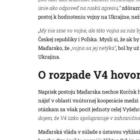
únie ako odpoveď na ruskú agresiu,“
zdôrazn
postoj k hodnoteniu vojny na Ukrajine, než 
„My nie sme vo vojne, ale táto vojna sa nás b
Českej republiky i Poľska. Myslí si, že ak
Maďarsko, že
„vojna sa jej netýka“
, bol by 
Ukrajina.
O rozpade V4 hovor
Napriek postoju Maďarska nechce Korčok ho
nájsť v oblasti vnútornej kooperácie medz
otázkam sa však pocit jednoty celej Vyšeh
dojem, že V4 úzko spolupracuje v zahranično
Maďarská vláda v súlade s ústavou vyhlásila