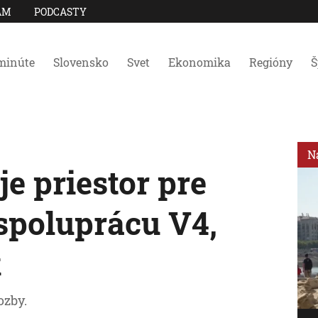
AM
PODCASTY
minúte
Slovensko
Svet
Ekonomika
Regióny
Š
N
e priestor pre
spoluprácu V4,
k
ozby.