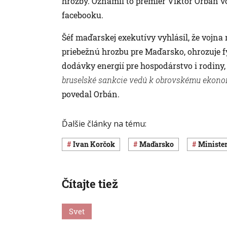
hrozby. Oznámil to premiér Viktor Orbán 
facebooku.
Šéf maďarskej exekutívy vyhlásil, že vojna
priebežnú hrozbu pre Maďarsko, ohrozuje fy
dodávky energií pre hospodárstvo i rodiny,
bruselské sankcie vedú k obrovskému ekono
povedal Orbán.
Ďalšie články na tému:
Ivan Korčok
Maďarsko
minist
Čítajte tiež
Svet
Svet