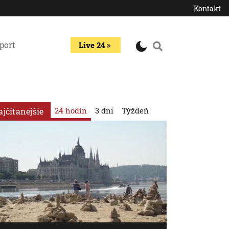
Kontakt
port
Live 24
24 hodín
3 dni
Týždeň
ajčítanejšie