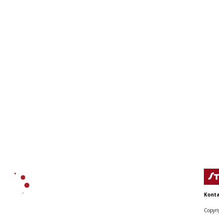
 zdaní banky a
Vznikla piata Orbánova vl
rácie. Zisk využije na
maďarskí ministri zložili s
nenie armády
Konta
ilnejúcej kritike pre štátnickú
Copyri