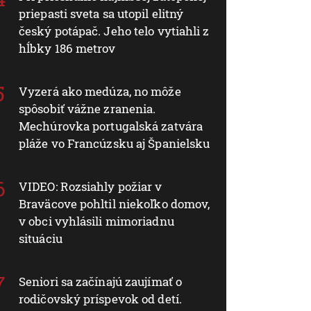
priepasti sveta sa utopil elitný
český potápač. Jeho telo vytiahli z
hĺbky 186 metrov
Vyzerá ako medúza, no môže
spôsobiť vážne zranenia.
Mechúrovka portugalská zatvára
pláže vo Francúzsku aj Španielsku
VIDEO: Rozsiahly požiar v
Braväcove pohltil niekoľko domov,
v obci vyhlásili mimoriadnu
situáciu
Seniori sa začínajú zaujímať o
rodičovský príspevok od detí.