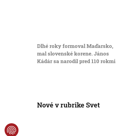
Dlhé roky formoval Maďarsko,
Orbán
mal slovenské korene. János
korpo
Kádár sa narodil pred 110 rokmi
posil
Nové v rubrike Svet
Svet
Nemecký kancelár Merz čelí s