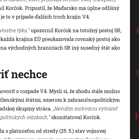
il Korčok. Pripustil, že Maďarsko má úplne odlišný
je to v prípade ďalších troch krajín V4.
ytostne týka,“
upozornil Korčok na totožný postoj SR,
 by každá krajina EÚ preukazovala rovnaký postoj ako
už na východných hraniciach SR iný susedný štát ako
iť nechce
voriť o rozpade V4. Myslí si, že zhodu stále možno
i členskými štátmi, smerom k zahraničnopolitickým
radskej skupiny stráca.
„Nevidím motiváciu vytvárať
politických otázkach,“
skonštatoval Korčok.
 s platnosťou od stredy (25. 5.) stav vojnovej