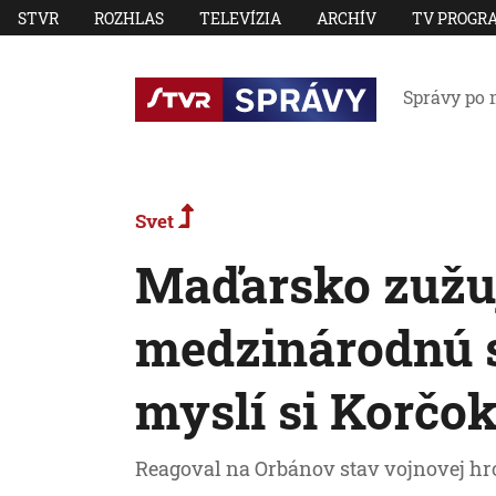
STVR
ROZHLAS
TELEVÍZIA
ARCHÍV
TV PROGR
Správy po 
Svet
Maďarsko zužuj
medzinárodnú 
myslí si Korčo
Reagoval na Orbánov stav vojnovej hr