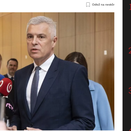
Odlož na neskôr