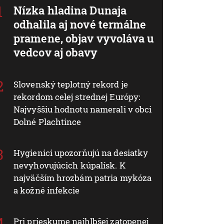
Nízka hladina Dunaja
odhalila aj nové termálne
pramene, objav vyvoláva u
vedcov aj obavy
Slovenský teplotný rekord je
rekordom celej strednej Európy:
Najvyššiu hodnotu namerali v obci
Dolné Plachtince
Hygienici upozorňujú na desiatky
nevyhovujúcich kúpalísk. K
najväčším hrozbám patria mykóza
a kožné infekcie
Pri prieskume najhlbšej zatopenej