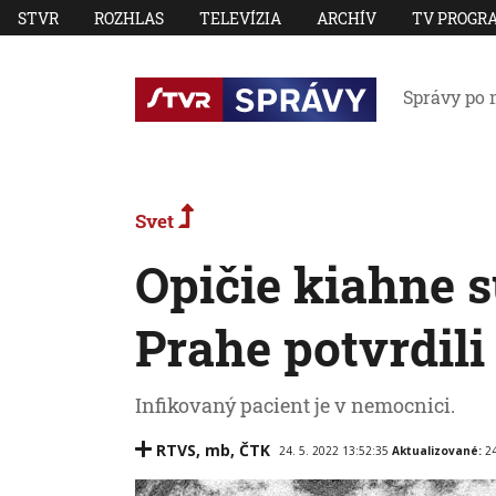
STVR
ROZHLAS
TELEVÍZIA
ARCHÍV
TV PROGR
Správy po 
Svet
Opičie kiahne s
Prahe potvrdili
Infikovaný pacient je v nemocnici.
RTVS
,
mb
,
ČTK
24. 5. 2022 13:52:35
Aktualizované:
24