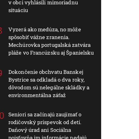
v obci vyhlásili mimoriadnu
situáciu
Vyzerá ako medúza, no môže
spôsobiť vážne zranenia.
Mechúrovka portugalská zatvára
pláže vo Francúzsku aj Španielsku
Dokončenie obchvatu Banskej
Bystrice sa odkladá o dva roky,
dôvodom sú nelegálne skládky a
environmentálna záťaž
Seniori sa začínajú zaujímať o
rodičovský príspevok od detí.
Daňový úrad ani Sociálna
poisťovňa im informácie nedajú