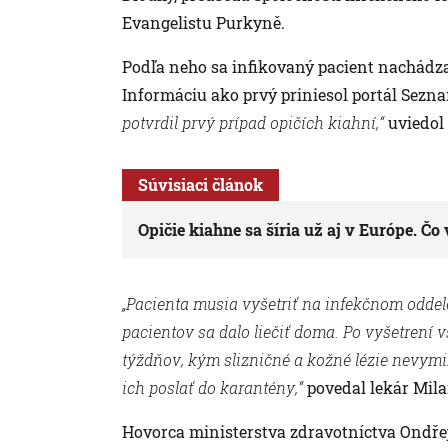
Evangelistu Purkyně.
Podľa neho sa infikovaný pacient nachádza
Informáciu ako prvý priniesol portál Sezn
potvrdil prvý prípad opičích kiahní,“
uviedol 
Súvisiaci článok
Opičie kiahne sa šíria už aj v Európe. Čo 
„Pacienta musia vyšetriť na infekčnom oddele
pacientov sa dalo liečiť doma. Po vyšetrení v
týždňov, kým slizničné a kožné lézie nevymi
ich poslať do karantény,“
povedal lekár Mila
Hovorca ministerstva zdravotníctva Ondřej J