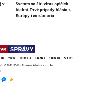
j v
Svetom sa šíri vírus opičích
Od rýb cez 
kiahní. Prvé prípady hlásia z
televízory: Ž
Európy i zo zámoria
všetko, v ic
vedci prekv
kty
Videá
Televízia
Rozhlas
Aplikácie
O STVR
ght © 2026 STVR – Slovenská televízia a rozhlas
s