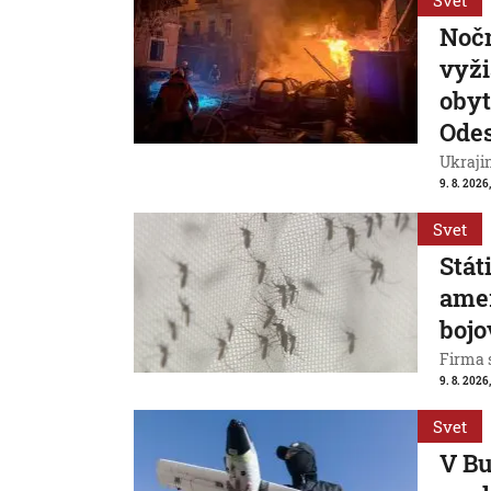
Svet
Nočn
vyži
obyt
Ode
Ukrajin
9. 8. 2026,
Svet
Stát
ame
bojo
Firma s
9. 8. 2026
Svet
V Bu