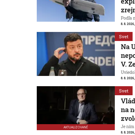
expl
zrej
Podľa 
8. 8. 2026,
Svet
Na U
nepo
V. Z
Uviedo
8. 8. 2026,
Svet
Vlád
na n
zvol
Je ním
AKTUALIZOVANÉ
8. 8. 2026,