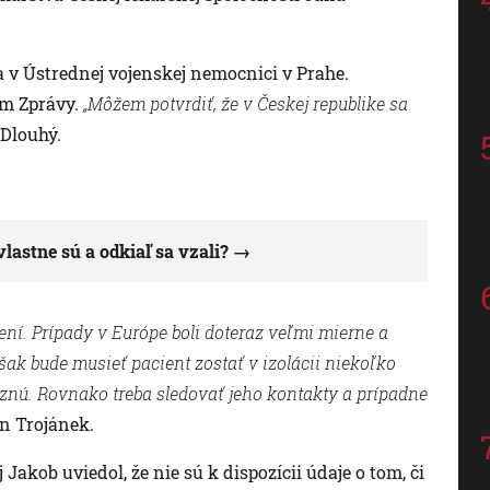
 v Ústrednej vojenskej nemocnici v Prahe.
am Zprávy.
„Môžem potvrdiť, že v Českej republike sa
Dlouhý.
vlastne sú a odkiaľ sa vzali?
ní. Prípady v Európe boli doteraz veľmi mierne a
šak bude musieť pacient zostať v izolácii niekoľko
znú. Rovnako treba sledovať jeho kontakty a prípadne
n Trojánek.
akob uviedol, že nie sú k dispozícii údaje o tom, či