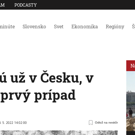
AM
PODCASTY
minúte
Slovensko
Svet
Ekonomika
Regióny
Š
N
ú už v Česku, v
 prvý prípad
. 5. 2022 14:02:00
Odlož na neskôr