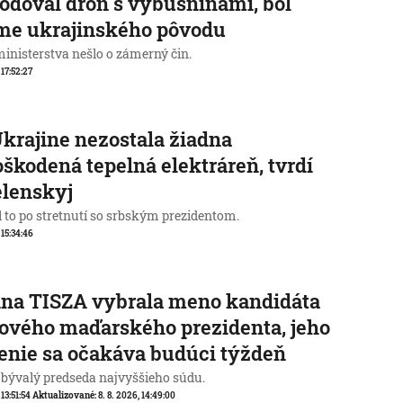
odoval dron s výbušninami, bol
me ukrajinského pôvodu
ministerstva nešlo o zámerný čin.
 17:52:27
krajine nezostala žiadna
škodená tepelná elektráreň, tvrdí
elenskyj
l to po stretnutí so srbským prezidentom.
 15:34:46
na TISZA vybrala meno kandidáta
ového maďarského prezidenta, jeho
enie sa očakáva budúci týždeň
 bývalý predseda najvyššieho súdu.
 13:51:54
Aktualizované:
8. 8. 2026, 14:49:00