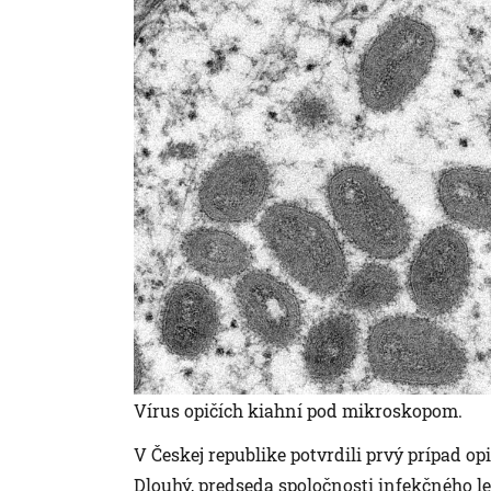
Vírus opičích kiahní pod mikroskopom.
V Českej republike potvrdili prvý prípad opi
Dlouhý, predseda spoločnosti infekčného le