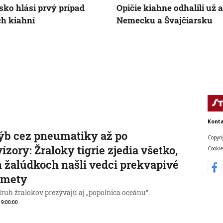
ko hlási prvý prípad
Opičie kiahne odhalili už a
ch kiahní
Nemecku a Švajčiarsku
Konta
ýb cez pneumatiky až po
Copyri
vízory: Žraloky tigrie zjedia všetko,
Cookie
h žalúdkoch našli vedci prekvapivé
dmety
druh žralokov prezývajú aj „popolnica oceánu“.
, 9:00:00