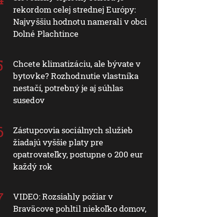
rekordom celej strednej Európy:
Najvyššiu hodnotu namerali v obci
Dolné Plachtince
Chcete klimatizáciu, ale bývate v
bytovke? Rozhodnutie vlastníka
nestačí, potrebný je aj súhlas
susedov
Zástupcovia sociálnych služieb
žiadajú vyššie platy pre
opatrovateľky, postupne o 200 eur
každý rok
VIDEO: Rozsiahly požiar v
Braväcove pohltil niekoľko domov,