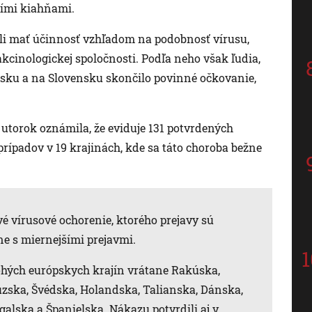
čími kiahňami.
hli mať účinnosť vzhľadom na podobnosť vírusu,
kcinologickej spoločnosti. Podľa neho však ľudia,
Česku a na Slovensku skončilo povinné očkovanie,
utorok oznámila, že eviduje 131 potvrdených
prípadov v 19 krajinách, kde sa táto choroba bežne
 vírusové ochorenie, ktorého prejavy sú
e s miernejšími prejavmi.
nohých európskych krajín vrátane Rakúska,
úzska, Švédska, Holandska, Talianska, Dánska,
galska a Španielska. Nákazu potvrdili aj v