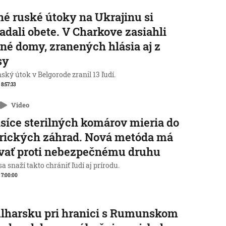
é ruské útoky na Ukrajinu si
adali obete. V Charkove zasiahli
né domy, zranených hlásia aj z
sy
ský útok v Belgorode zranil 13 ľudí.
 8:57:33
Video
isíce sterilných komárov mieria do
rických záhrad. Nová metóda má
vať proti nebezpečnému druhu
a snaží takto chrániť ľudí aj prírodu.
, 7:00:00
lharsku pri hranici s Rumunskom