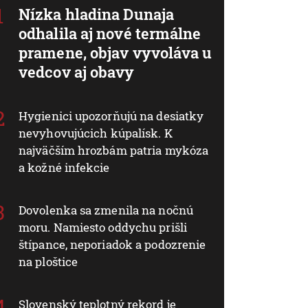
Nízka hladina Dunaja
odhalila aj nové termálne
pramene, objav vyvoláva u
vedcov aj obavy
Hygienici upozorňujú na desiatky
nevyhovujúcich kúpalísk. K
najväčším hrozbám patria mykóza
a kožné infekcie
Dovolenka sa zmenila na nočnú
moru. Namiesto oddychu prišli
štípance, neporiadok a podozrenie
na ploštice
Slovenský teplotný rekord je