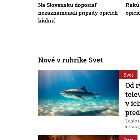
Na Slovensku doposiaľ
Rakús
nezaznamenali prípady opičích
opičí
kiahní
Nové v rubrike Svet
Svet
Od r
tele
v ic
pre
Tento 
9. 8. 2026