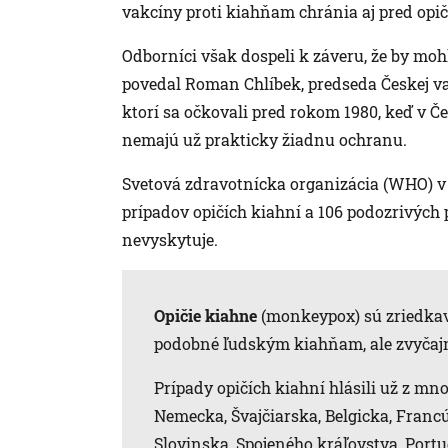
vakcíny proti kiahňam chránia aj pred opi
Odborníci však dospeli k záveru, že by mo
povedal Roman Chlíbek, predseda Českej va
ktorí sa očkovali pred rokom 1980, keď v 
nemajú už prakticky žiadnu ochranu.
Svetová zdravotnícka organizácia (WHO) v 
prípadov opičích kiahní a 106 podozrivých 
nevyskytuje.
Opičie kiahne
(monkeypox) sú zriedkavé
podobné ľudským kiahňam, ale zvyčajn
Prípady opičích kiahní hlásili už z m
Nemecka, Švajčiarska, Belgicka, Franc
Slovinska, Spojeného kráľovstva, Portu