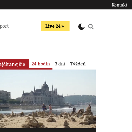
Kontakt
port
Live 24
24 hodín
3 dni
Týždeň
ajčítanejšie