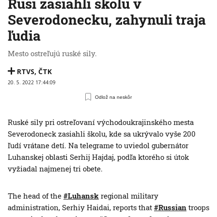
Rusi zasiahli školu v
Severodonecku, zahynuli traja
ľudia
Mesto ostreľujú ruské sily.
RTVS
,
ČTK
20. 5. 2022 17:44:09
Odlož na neskôr
Ruské sily pri ostreľovaní východoukrajinského mesta
Severodoneck zasiahli školu, kde sa ukrývalo vyše 200
ľudí vrátane detí. Na telegrame to uviedol gubernátor
Luhanskej oblasti Serhij Hajdaj, podľa ktorého si útok
vyžiadal najmenej tri obete.
The head of the
#Luhansk
regional military
administration, Serhiy Haidai, reports that
#Russian
troops