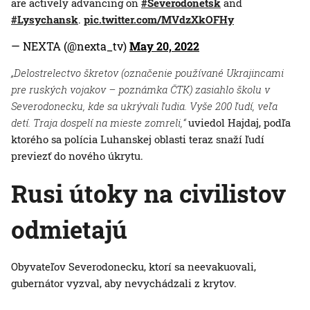
are actively advancing on
#Severodonetsk
and
#Lysychansk
.
pic.twitter.com/MVdzXkOFHy
— NEXTA (@nexta_tv)
May 20, 2022
„Delostrelectvo škretov (označenie používané Ukrajincami
pre ruských vojakov – poznámka ČTK) zasiahlo školu v
Severodonecku, kde sa ukrývali ľudia. Vyše 200 ľudí, veľa
detí. Traja dospelí na mieste zomreli,“
uviedol Hajdaj, podľa
ktorého sa polícia Luhanskej oblasti teraz snaží ľudí
previezť do nového úkrytu.
Rusi útoky na civilistov
odmietajú
Obyvateľov Severodonecku, ktorí sa neevakuovali,
gubernátor vyzval, aby nevychádzali z krytov.