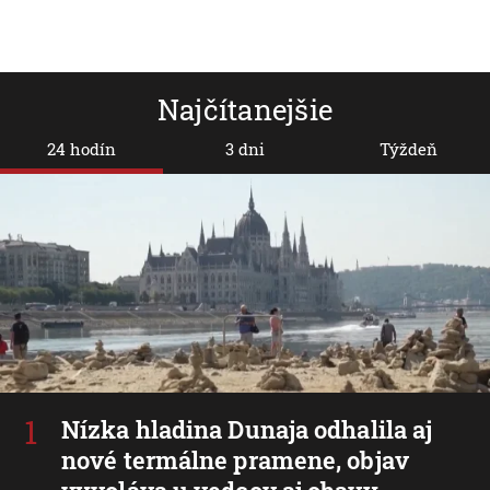
USA uvažu
prezidentom. Komentátor:
sankcií pr
Ukázal nečakanú
súvisí to 
rozhodnosť
Ukrajiny
Najčítanejšie
24 hodín
3 dni
Týždeň