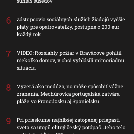
Chcete klimatizáciu, ale bývate v bytovke?
Rozhodnutie vlastníka nestačí, potrebný je aj
súhlas susedov
Zástupcovia sociálnych služieb žiadajú vyššie
platy pre opatrovateľky, postupne o 200 eur
každý rok
VIDEO: Rozsiahly požiar v Braväcove pohltil
niekoľko domov, v obci vyhlásili mimoriadnu
situáciu
Vyzerá ako medúza, no môže spôsobiť vážne
zranenia. Mechúrovka portugalská zatvára
pláže vo Francúzsku aj Španielsku