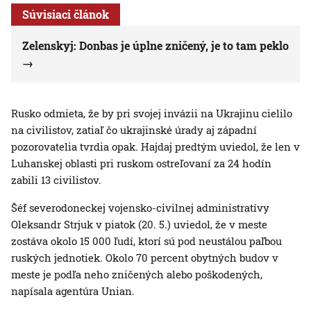
Súvisiaci článok
Zelenskyj: Donbas je úplne zničený, je to tam peklo
Rusko odmieta, že by pri svojej invázii na Ukrajinu cielilo
na civilistov, zatiaľ čo ukrajinské úrady aj západní
pozorovatelia tvrdia opak. Hajdaj predtým uviedol, že len v
Luhanskej oblasti pri ruskom ostreľovaní za 24 hodín
zabili 13 civilistov.
Šéf severodoneckej vojensko-civilnej administratívy
Oleksandr Strjuk v piatok (20. 5.) uviedol, že v meste
zostáva okolo 15 000 ľudí, ktorí sú pod neustálou paľbou
ruských jednotiek. Okolo 70 percent obytných budov v
meste je podľa neho zničených alebo poškodených,
napísala agentúra Unian.