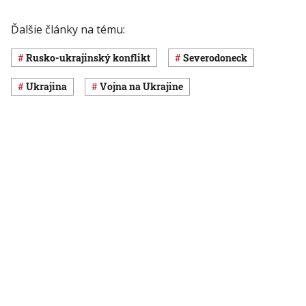
Ďalšie články na tému:
rusko-ukrajinský konflikt
Severodoneck
Ukrajina
vojna na Ukrajine
Čítajte tiež
Zelenskyj je tri roky