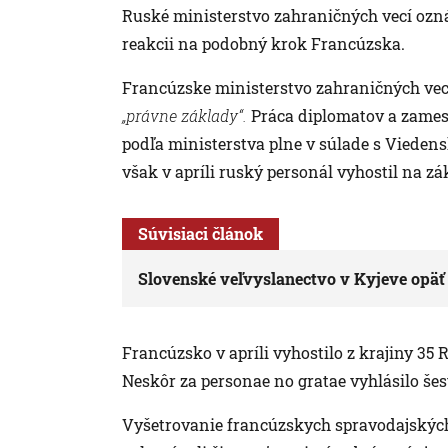
Ruské ministerstvo zahraničných vecí ozná
reakcii na podobný krok Francúzska.
Francúzske ministerstvo zahraničných vecí
„právne základy“.
Práca diplomatov a zames
podľa ministerstva plne v súlade s Viede
však v apríli ruský personál vyhostil na z
Súvisiaci článok
Slovenské veľvyslanectvo v Kyjeve opäť
Francúzsko v apríli vyhostilo z krajiny 35
Neskôr za personae no gratae vyhlásilo šes
Vyšetrovanie francúzskych spravodajských 