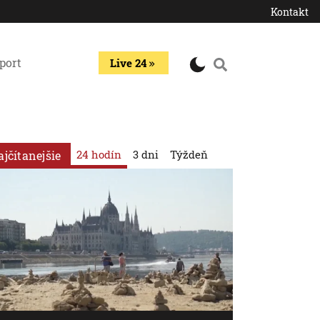
Kontakt
port
Live 24
24 hodín
3 dni
Týždeň
ajčítanejšie