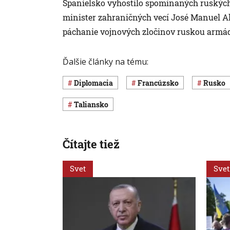
Španielsko vyhostilo spomínaných ruských
minister zahraničných vecí José Manuel Alb
páchanie vojnových zločinov ruskou armád
Ďalšie články na tému:
diplomacia
Francúzsko
Rusko
Taliansko
Čítajte tiež
Svet
Svet