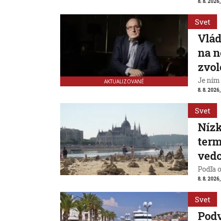
8. 8. 2026,
Svet
Vlád
na n
zvol
Je ním
AKTUALIZOVANÉ
8. 8. 2026,
Svet
Nízk
term
vedc
Podľa 
8. 8. 2026,
Svet
Pod