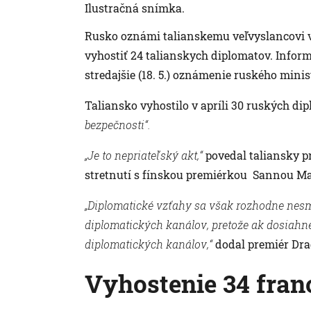
Ilustračná snímka.
Rusko oznámi talianskemu veľvyslancovi v 
vyhostiť 24 talianskych diplomatov. Info
stredajšie (18. 5.) oznámenie ruského mini
Taliansko vyhostilo v apríli 30 ruských d
bezpečnosti“.
„Je to nepriateľský akt,“
povedal taliansky pr
stretnutí s fínskou premiérkou Sannou M
„Diplomatické vzťahy sa však rozhodne nesmú
diplomatických kanálov, pretože ak dosiahne
diplomatických kanálov,“
dodal premiér Dra
Vyhostenie 34 fra