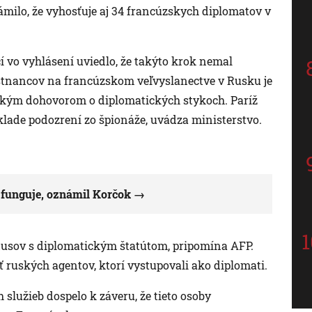
milo, že vyhosťuje aj 34 francúzskych diplomatov v
 vo vyhlásení uviedlo, že takýto krok nemal
tnancov na francúzskom veľvyslanectve v Rusku je
nským dohovorom o diplomatických stykoch. Paríž
áklade podozrení zo špionáže, uvádza ministerstvo.
 funguje, oznámil Korčok
 Rusov s diplomatickým štatútom, pripomína AFP.
ť ruských agentov, ktorí vystupovali ako diplomati.
služieb dospelo k záveru, že tieto osoby