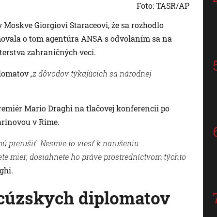
Foto: TASR/AP
Moskve Giorgiovi Staraceovi, že sa rozhodlo
rmovala o tom agentúra ANSA s odvolaním sa na
sterstva zahraničných vecí.
iplomatov
„z dôvodov týkajúcich sa národnej
emiér Mario Draghi na tlačovej konferencii po
arinovou v Ríme.
 prerušiť. Nesmie to viesť k narušeniu
te mier, dosiahnete ho práve prostredníctvom týchto
ghi.
ncúzskych diplomatov