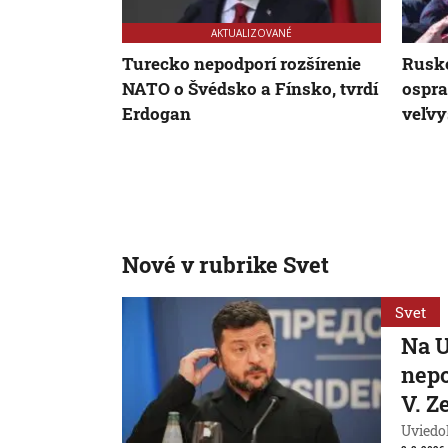
AKTUALIZOVANÉ
Turecko nepodporí rozšírenie
Rusko
NATO o Švédsko a Fínsko, tvrdí
ospra
Erdogan
veľvy
Nové v rubrike Svet
Svet
Na U
nepo
V. Z
Uviedo