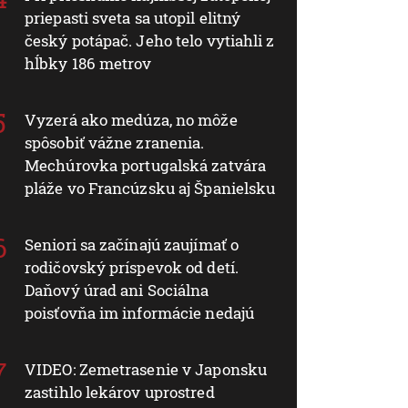
priepasti sveta sa utopil elitný
český potápač. Jeho telo vytiahli z
hĺbky 186 metrov
Vyzerá ako medúza, no môže
spôsobiť vážne zranenia.
Mechúrovka portugalská zatvára
pláže vo Francúzsku aj Španielsku
Seniori sa začínajú zaujímať o
rodičovský príspevok od detí.
Daňový úrad ani Sociálna
poisťovňa im informácie nedajú
VIDEO: Zemetrasenie v Japonsku
zastihlo lekárov uprostred