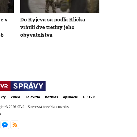
je v
Do Kyjeva sa podľa Klička
Na Ukrajine
vrátili dve tretiny jeho
nepoškodená
eb
obyvateľstva
elektráreň, t
kty
Videá
Televízia
Rozhlas
Aplikácie
O STVR
ght © 2026 STVR – Slovenská televízia a rozhlas
s