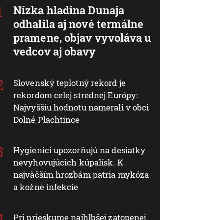
Nízka hladina Dunaja
odhalila aj nové termálne
pramene, objav vyvoláva u
vedcov aj obavy
Slovenský teplotný rekord je
rekordom celej strednej Európy:
Najvyššiu hodnotu namerali v obci
Dolné Plachtince
Hygienici upozorňujú na desiatky
nevyhovujúcich kúpalísk. K
najväčším hrozbám patria mykóza
a kožné infekcie
Pri prieskume najhlbšej zatopenej