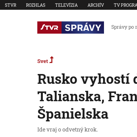
STVR
ROZHLAS
TELEVÍZIA
ARCHÍV
TV PROGR
Správy po 
Svet
Rusko vyhostí 
Talianska, Fra
Španielska
Ide vraj o odvetný krok.