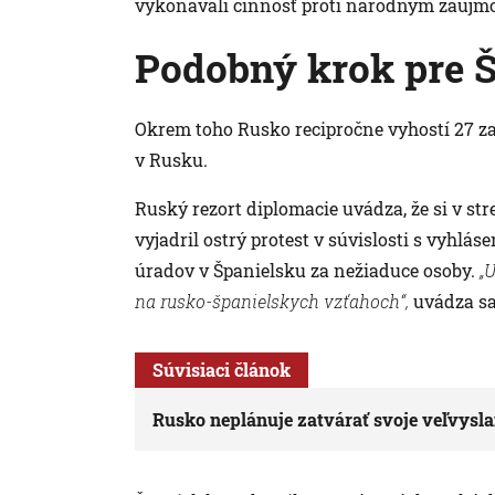
vykonávali činnosť proti národným záujm
Podobný krok pre 
Okrem toho Rusko recipročne vyhostí 27 z
v Rusku.
Ruský rezort diplomacie uvádza, že si v st
vyjadril ostrý protest v súvislosti s vyhl
úradov v Španielsku za nežiaduce osoby.
„
na rusko-španielskych vzťahoch“,
uvádza sa
Súvisiaci článok
Rusko neplánuje zatvárať svoje veľvysl