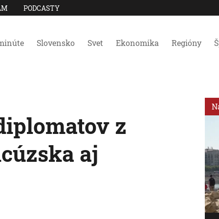
AM
PODCASTY
minúte
Slovensko
Svet
Ekonomika
Regióny
Š
N
diplomatov z
ncúzska aj