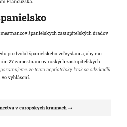
om Francúzska.
Španielsko
amestnancov španielskych zastupiteľských úradov
redu predvolal španielskeho veľvyslanca, aby mu
ásením 27 zamestnancov ruských zastupiteľských
Upozorňujeme, že tento nepriateľský krok sa odzrkadlil
 vo vyhlásení.
anectvá v európskych krajinách