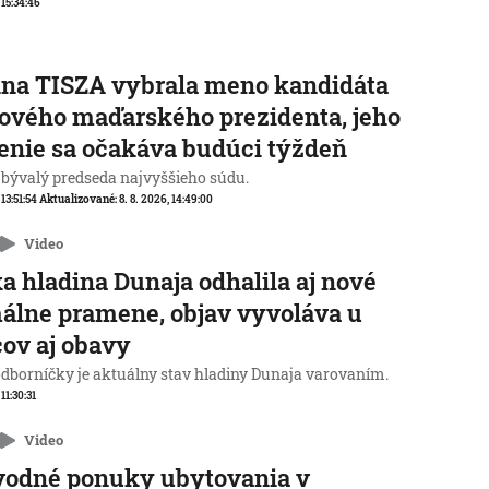
 15:34:46
na TISZA vybrala meno kandidáta
ového maďarského prezidenta, jeho
enie sa očakáva budúci týždeň
 bývalý predseda najvyššieho súdu.
 13:51:54
Aktualizované:
8. 8. 2026, 14:49:00
Video
a hladina Dunaja odhalila aj nové
álne pramene, objav vyvoláva u
ov aj obavy
odborníčky je aktuálny stav hladiny Dunaja varovaním.
 11:30:31
Video
vodné ponuky ubytovania v