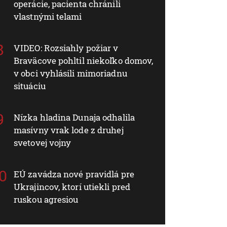
operácie, pacienta chránili
vlastnými telami
VIDEO: Rozsiahly požiar v
Braväcove pohltil niekoľko domov,
v obci vyhlásili mimoriadnu
situáciu
Nízka hladina Dunaja odhalila
masívny vrak lode z druhej
svetovej vojny
EÚ zavádza nové pravidlá pre
Ukrajincov, ktorí utiekli pred
ruskou agresiou