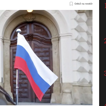
Odlož na neskôr