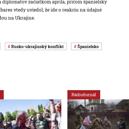
 diplomatov začiatkom apríla, pričom španielsky
ares vtedy uviedol, že ide o reakciu na údajné
ou na Ukrajine.
rusko-ukrajinský konflikt
Španielsko
Rádiožurnál