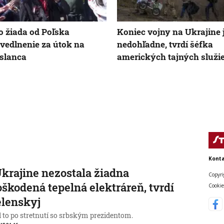
 žiada od Poľska
Koniec vojny na Ukrajine 
vedlnenie za útok na
nedohľadne, tvrdí šéfka
slanca
amerických tajných služi
Konta
krajine nezostala žiadna
Copyri
škodená tepelná elektráreň, tvrdí
Cookie
elenskyj
l to po stretnutí so srbským prezidentom.