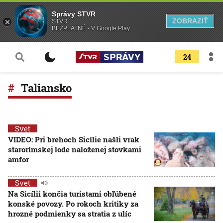
Správy STVR
ZOBRAZIŤ
STVR
BEZPLATNÉ - V Google Play
24
Taliansko
Svet
VIDEO: Pri brehoch Sicílie našli vrak
starorímskej lode naloženej stovkami
amfor
Svet
Na Sicílii končia turistami obľúbené
konské povozy. Po rokoch kritiky za
hrozné podmienky sa stratia z ulíc