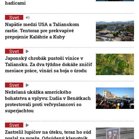
hadicami
Svet
Napätie medzi USA a Talianskom
rastie. Tentoraz pre prekvapivé
prepojenie Kalábrie a Kuby
Svet
Japonský chrobák pustoší vinice v
Taliansku. Za dva týždne dokáže zničiť
mesiace práce, vinári sa boja o úrodu
Svet
Neželaná ukážka amerického
bohatstva a vplyvu: Ľudia v Benátkach
protestovali proti veľvyslancovi so
superjachtou
Svet
Zastrelil lupičov na úteku, teraz ho súd
poslal za mreže. Odsúdený klenotník