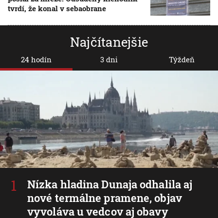
tvrdí, že konal v sebaobrane
Najčítanejšie
24 hodín
3 dni
Týždeň
Nízka hladina Dunaja odhalila aj
nové termálne pramene, objav
vyvoláva u vedcov aj obavy