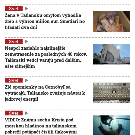
Svet
Žena v Taliansku omylom vyhodila
žreb s výhrou milión eur. Smetiari ho
hľadali dva dni
Svet
Neapol zasiahlo najsilnejšie
zemetrasenie za posledných 40 rokov.
Talianski vedci varujú pred ďalším,
ešte silnejším
Svet
Zlé spomienky na Černobyľ sa
vytrácajú, Taliansko zvažuje návrat k
jadrovej energii
Svet
VIDEO: Známu sochu Krista pod
morskou hladinou na talianskom
pobreží potápači čistili tlakovými