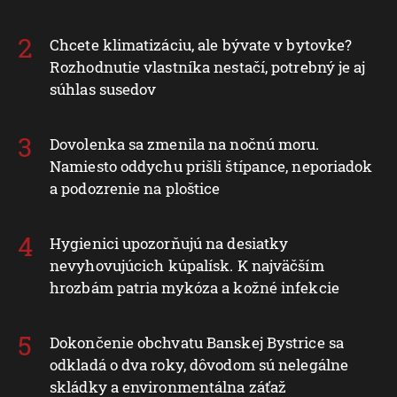
Chcete klimatizáciu, ale bývate v bytovke?
Rozhodnutie vlastníka nestačí, potrebný je aj
súhlas susedov
Dovolenka sa zmenila na nočnú moru.
Namiesto oddychu prišli štípance, neporiadok
a podozrenie na ploštice
Hygienici upozorňujú na desiatky
nevyhovujúcich kúpalísk. K najväčším
hrozbám patria mykóza a kožné infekcie
Dokončenie obchvatu Banskej Bystrice sa
odkladá o dva roky, dôvodom sú nelegálne
skládky a environmentálna záťaž