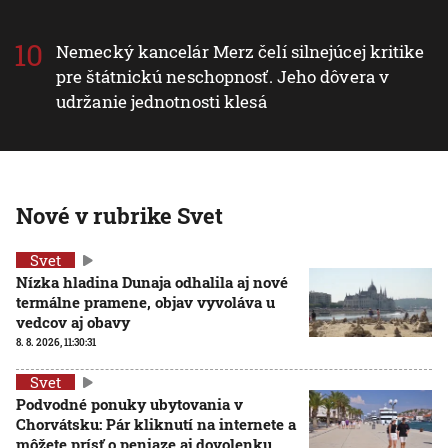
Nemecký kancelár Merz čelí silnejúcej kritike
pre štátnickú neschopnosť. Jeho dôvera v
udržanie jednotnosti klesá
Nové v rubrike Svet
Svet
Nízka hladina Dunaja odhalila aj nové
termálne pramene, objav vyvoláva u
vedcov aj obavy
8. 8. 2026, 11:30:31
Svet
Podvodné ponuky ubytovania v
Chorvátsku: Pár kliknutí na internete a
môžete prísť o peniaze aj dovolenku