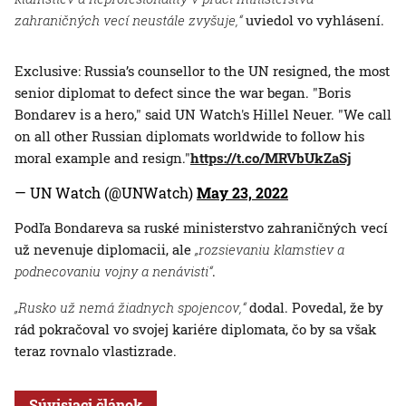
zahraničných vecí neustále zvyšuje,“
uviedol vo vyhlásení.
Exclusive: Russia’s counsellor to the UN resigned, the most
senior diplomat to defect since the war began. "Boris
Bondarev is a hero," said UN Watch's Hillel Neuer. "We call
on all other Russian diplomats worldwide to follow his
moral example and resign."
https://t.co/MRVbUkZaSj
— UN Watch (@UNWatch)
May 23, 2022
Podľa Bondareva sa ruské ministerstvo zahraničných vecí
už nevenuje diplomacii, ale
„rozsievaniu klamstiev a
podnecovaniu vojny a nenávisti“
.
„Rusko už nemá žiadnych spojencov,“
dodal. Povedal, že by
rád pokračoval vo svojej kariére diplomata, čo by sa však
teraz rovnalo vlastizrade.
Súvisiaci článok