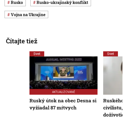
Rusko
rusko-ukrajinský konflikt
vojna na Ukrajine
Čítajte tiež
Svet
Svet
AKTUALIZOVANÉ
Ruský útok na obec Desna si
Ruského v
vyžiadal 87 mŕtvych
civilistu, 
doživotie