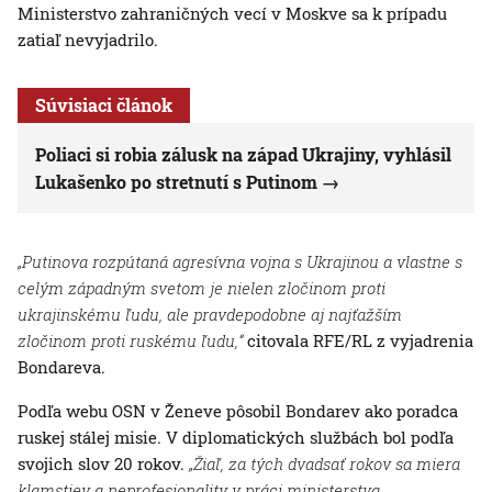
Ministerstvo zahraničných vecí v Moskve sa k prípadu
zatiaľ nevyjadrilo.
Súvisiaci článok
Poliaci si robia zálusk na západ Ukrajiny, vyhlásil
Lukašenko po stretnutí s Putinom
„Putinova rozpútaná agresívna vojna s Ukrajinou a vlastne s
celým západným svetom je nielen zločinom proti
ukrajinskému ľudu, ale pravdepodobne aj najťažším
zločinom proti ruskému ľudu,“
citovala RFE/RL z vyjadrenia
Bondareva.
Podľa webu OSN v Ženeve pôsobil Bondarev ako poradca
ruskej stálej misie. V diplomatických službách bol podľa
svojich slov 20 rokov.
„Žiaľ, za tých dvadsať rokov sa miera
klamstiev a neprofesionality v práci ministerstva