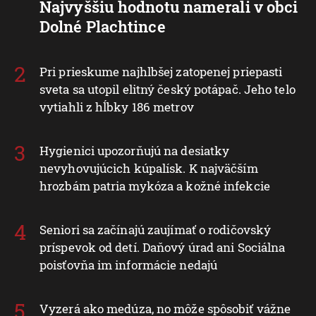
Najvyššiu hodnotu namerali v obci
Dolné Plachtince
Pri prieskume najhlbšej zatopenej priepasti
sveta sa utopil elitný český potápač. Jeho telo
vytiahli z hĺbky 186 metrov
Hygienici upozorňujú na desiatky
nevyhovujúcich kúpalísk. K najväčším
hrozbám patria mykóza a kožné infekcie
Seniori sa začínajú zaujímať o rodičovský
príspevok od detí. Daňový úrad ani Sociálna
poisťovňa im informácie nedajú
Vyzerá ako medúza, no môže spôsobiť vážne