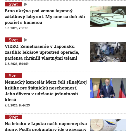
Svet
Brno ukrýva pod zemou tajomný
zážitkový labyrint. My sme sa doň išli
pozrieť s kamerou
8. 8. 2026, 7:00:00
Svet
VIDEO: Zemetrasenie v Japonsku
zastihlo lekárov uprostred operácie,
pacienta chránili vlastnými telami
7. 8. 2026, 15:01:59
Svet
Nemecký kancelár Merz čelí silnejúcej
kritike pre štátnickú neschopnosť.
Jeho dôvera v udržanie jednotnosti
klesá
7. 8. 2026, 14:44:23
Svet
Na letisku v Lipsku našli najmenej dva
drony. Podľa prokuratúry ide o závažný