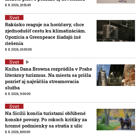
8. 8. 2026, 10:51:49
Svet
Rakúsko reaguje na horúčavy, chce
zjednodušiť cestu ku klimatizáciám.
Opozícia a Greenpeace žiadajú iné
riešenia
8. 8. 2026, 10:00:00
Svet
Kniha Dana Browna rozprúdila v Prahe
literárny turizmus. Na miesta sa prišla
pozrieť aj najväčšia streamovacia
služba
8. 8. 2026, 9:00:00
Svet
Na Sicílii končia turistami obľúbené
konské povozy. Po rokoch kritiky za
hrozné podmienky sa stratia z ulíc
8. 8. 2026, 8:00:00