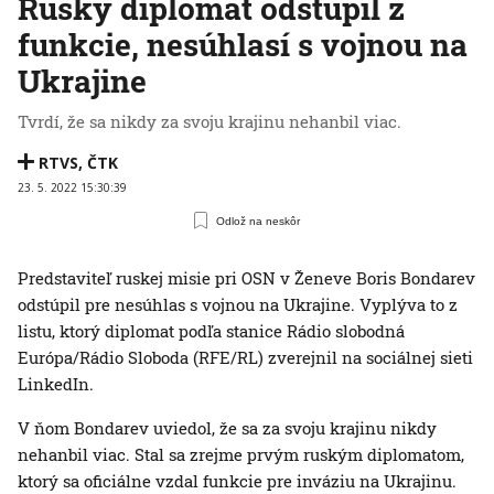
Ruský diplomat odstúpil z
funkcie, nesúhlasí s vojnou na
Ukrajine
Tvrdí, že sa nikdy za svoju krajinu nehanbil viac.
RTVS
,
ČTK
23. 5. 2022 15:30:39
Odlož na neskôr
Predstaviteľ ruskej misie pri OSN v Ženeve Boris Bondarev
odstúpil pre nesúhlas s vojnou na Ukrajine. Vyplýva to z
listu, ktorý diplomat podľa stanice Rádio slobodná
Európa/Rádio Sloboda (RFE/RL) zverejnil na sociálnej sieti
LinkedIn.
V ňom Bondarev uviedol, že sa za svoju krajinu nikdy
nehanbil viac. Stal sa zrejme prvým ruským diplomatom,
ktorý sa oficiálne vzdal funkcie pre inváziu na Ukrajinu.