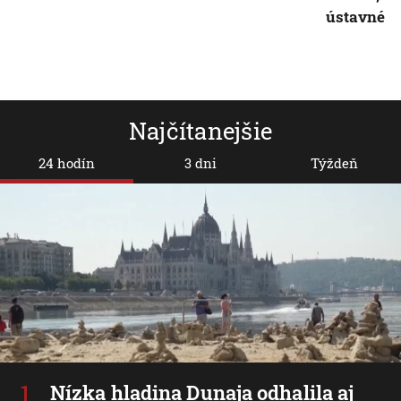
ústavné 
Najčítanejšie
24 hodín
3 dni
Týždeň
Nízka hladina Dunaja odhalila aj