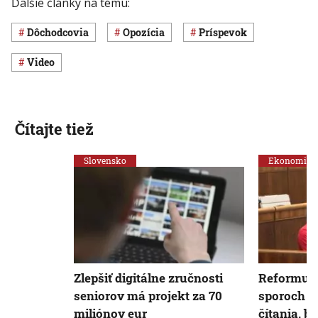
Ďalšie články na tému:
dôchodcovia
opozícia
príspevok
Video
Čítajte tiež
Slovensko
Ekonomika
Zlepšiť digitálne zručnosti
Reformu 
seniorov má projekt za 70
sporoch p
miliónov eur
čítania, b