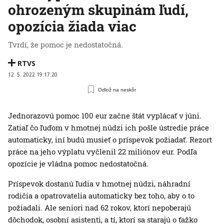
ohrozeným skupinám ľudí,
opozícia žiada viac
Tvrdí, že pomoc je nedostatočná.
RTVS
12. 5. 2022 19:17:20
Odlož na neskôr
Jednorazovú pomoc 100 eur začne štát vyplácať v júni.
Zatiaľ čo ľuďom v hmotnej núdzi ich pošle ústredie práce
automaticky, iní budú musieť o príspevok požiadať. Rezort
práce na jeho výplatu vyčlenil 22 miliónov eur. Podľa
opozície je vládna pomoc nedostatočná.
Príspevok dostanú ľudia v hmotnej núdzi, náhradní
rodičia a opatrovatelia automaticky bez toho, aby o to
požiadali. Ale seniori nad 62 rokov, ktorí nepoberajú
dôchodok, osobní asistenti, a tí, ktorí sa starajú o ťažko