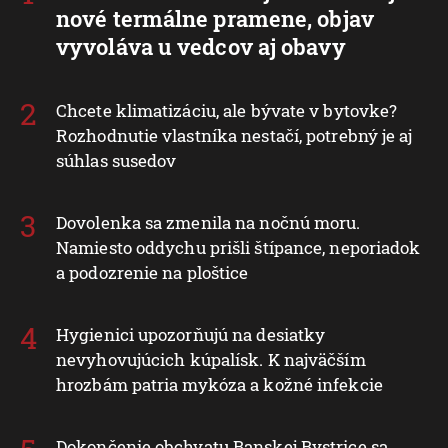
nové termálne pramene, objav
vyvoláva u vedcov aj obavy
Chcete klimatizáciu, ale bývate v bytovke?
Rozhodnutie vlastníka nestačí, potrebný je aj
súhlas susedov
Dovolenka sa zmenila na nočnú moru.
Namiesto oddychu prišli štípance, neporiadok
a podozrenie na ploštice
Hygienici upozorňujú na desiatky
nevyhovujúcich kúpalísk. K najväčším
hrozbám patria mykóza a kožné infekcie
Dokončenie obchvatu Banskej Bystrice sa