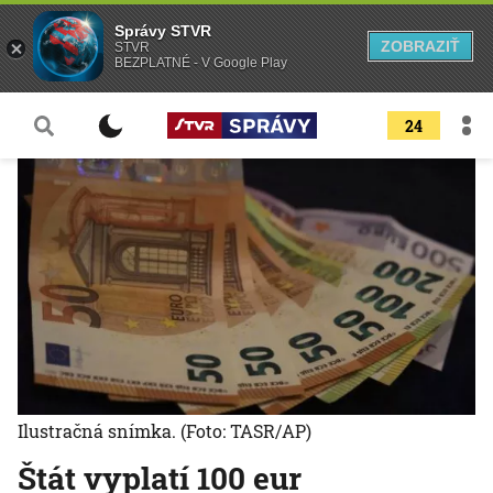
Správy STVR
ZOBRAZIŤ
STVR
BEZPLATNÉ - V Google Play
24
Ilustračná snímka.
(Foto: TASR/AP)
Štát vyplatí 100 eur