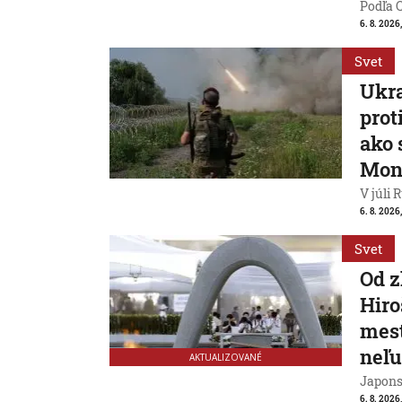
Podľa 
6. 8. 2026,
Svet
Ukra
prot
ako 
Mon
V júli 
6. 8. 2026
Svet
Od 
Hiro
mest
neľu
AKTUALIZOVANÉ
Japons
6. 8. 2026