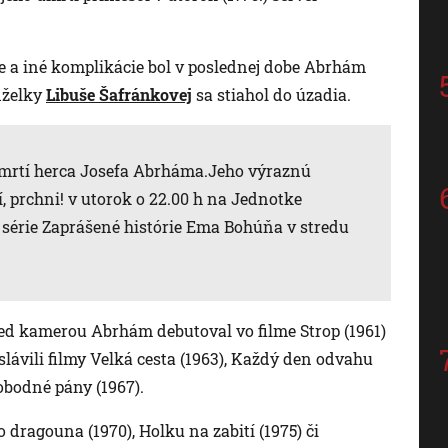
e a iné komplikácie bol v poslednej dobe Abrhám
nželky
Libuše Šafránkovej
sa stiahol do úzadia.
úmrtí herca Josefa Abrháma.Jeho výraznú
, prchni! v utorok o 22.00 h na Jednotke
 série Zaprášené histórie Ema Bohúňa v stredu
red kamerou Abrhám debutoval vo filme Strop (1961)
slávili filmy Velká cesta (1963), Každý den odvahu
vobodné pány (1967).
 dragouna (1970), Holku na zabití (1975) či