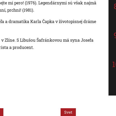
te mi pero! (1976). Legendárnymi sú však najmä
í, prchni! (1981).
eľa a dramatika Karla Čapka v životopisnej dráme
 v Zlíne. S Libušou Šafránkovou má syna Josefa
rista a producent.
Svet