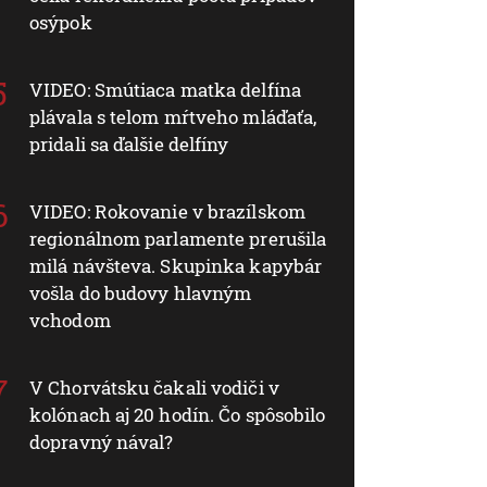
osýpok
VIDEO: Smútiaca matka delfína
plávala s telom mŕtveho mláďaťa,
pridali sa ďalšie delfíny
VIDEO: Rokovanie v brazílskom
regionálnom parlamente prerušila
milá návšteva. Skupinka kapybár
vošla do budovy hlavným
vchodom
V Chorvátsku čakali vodiči v
kolónach aj 20 hodín. Čo spôsobilo
dopravný nával?