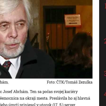
rhám.
Foto: ČTK/Tomáš Zezulka
 Josef Abrhám. Ten sa počas svojej kariéry
 Nemocnica na okraji mesta. Preslávila ho aj hlavná
eho úmrtí priniesol v utorok (17. 5.) server