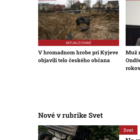
AKTUALIZOVANÉ
V hromadnom hrobe pri Kyjeve
Muž m
objavili telo českého občana
Ondře
roko
Nové v rubrike Svet
Svet