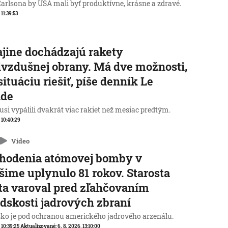
Carlsona by USA mali byť produktívne, krásne a zdravé.
 11:39:53
jine dochádzajú rakety
ivzdušnej obrany. Má dve možnosti,
situáciu riešiť, píše denník Le
de
Rusi vypálili dvakrát viac rakiet než mesiac predtým.
, 10:40:29
Video
zhodenia atómovej bomby v
šime uplynulo 81 rokov. Starosta
a varoval pred zľahčovaním
dskosti jadrových zbraní
ko je pod ochranou amerického jadrového arzenálu.
, 10:39:25
Aktualizované:
6. 8. 2026, 13:10:00