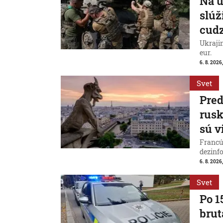
Na u
slúž
cud
Ukraji
eur.
6. 8. 2026
Svet
Pred
rus
sú v
Francú
dezinfo
6. 8. 2026,
Svet
Po 1
brut