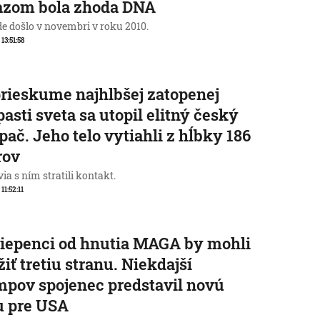
azom bola zhoda DNA
de došlo v novembri v roku 2010.
 13:51:58
prieskume najhlbšej zatopenej
pasti sveta sa utopil elitný český
pač. Jeho telo vytiahli z hĺbky 186
rov
ia s ním stratili kontakt.
 11:52:11
iepenci od hnutia MAGA by mohli
žiť tretiu stranu. Niekdajší
pov spojenec predstavil novú
u pre USA