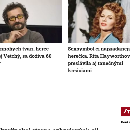
nohých tvárí, herec
Sexsymbol či najžiadanej
j Vetchý, sa dožíva 60
herečka. Rita Hayworthov
v
preslávila aj tanečnými
kreáciami
Konta