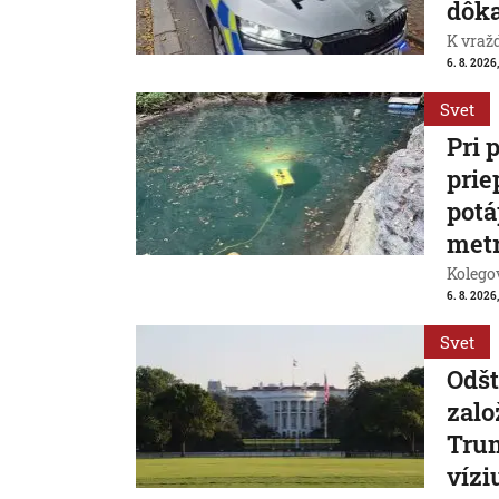
dôk
K vraž
6. 8. 2026,
Svet
Pri 
prie
potá
met
Kolegov
6. 8. 2026,
Svet
Odšt
zalo
Trum
vízi