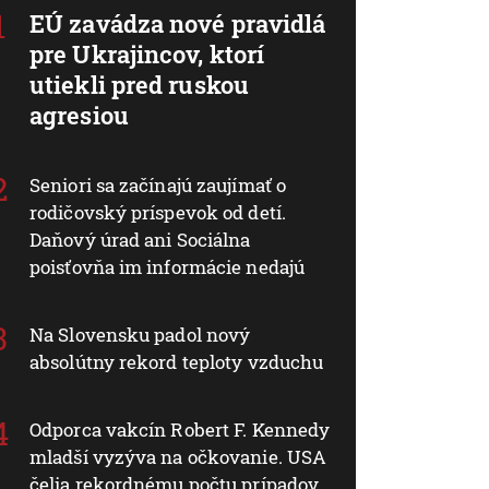
EÚ zavádza nové pravidlá
pre Ukrajincov, ktorí
utiekli pred ruskou
agresiou
Seniori sa začínajú zaujímať o
rodičovský príspevok od detí.
Daňový úrad ani Sociálna
poisťovňa im informácie nedajú
Na Slovensku padol nový
absolútny rekord teploty vzduchu
Odporca vakcín Robert F. Kennedy
mladší vyzýva na očkovanie. USA
čelia rekordnému počtu prípadov