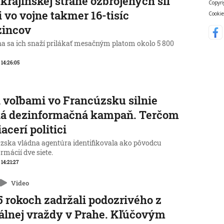
krajinskej strane ozbrojených síl
Copyri
i vo vojne takmer 16-tisíc
Cookie
zincov
na sa ich snaží prilákať mesačným platom okolo 5 800
, 14:26:05
 voľbami vo Francúzsku silnie
ká dezinformačná kampaň. Terčom
iacerí politici
zska vládna agentúra identifikovala ako pôvodcu
rmácií dve siete.
 14:21:27
Video
5 rokoch zadržali podozrivého z
álnej vraždy v Prahe. Kľúčovým