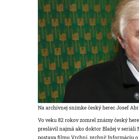
Na archívnej snímke český herec Josef Ab
Vo veku 82 rokov zomrel známy český herec
preslávil najmä ako doktor Blažej v seriáli
postava filmu Vrchní, prchni! Informáciu o j