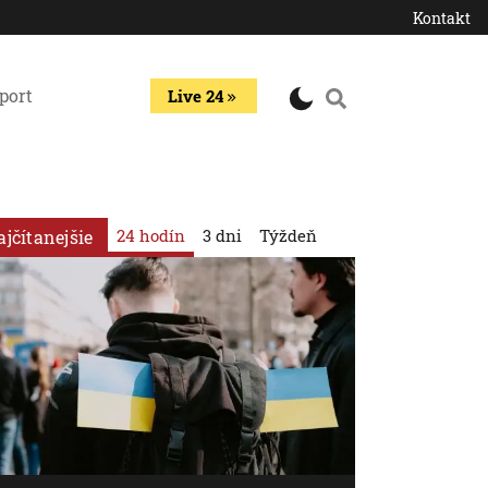
Kontakt
port
Live 24
24 hodín
3 dni
Týždeň
ajčítanejšie