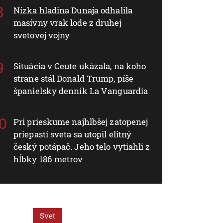
Nízka hladina Dunaja odhalila
masívny vrak lode z druhej
svetovej vojny
Situácia v Ceute ukázala, na koho
strane stál Donald Trump, píše
španielsky denník La Vanguardia
Pri prieskume najhlbšej zatopenej
priepasti sveta sa utopil elitný
český potápač. Jeho telo vytiahli z
hĺbky 186 metrov
Svet
Svet