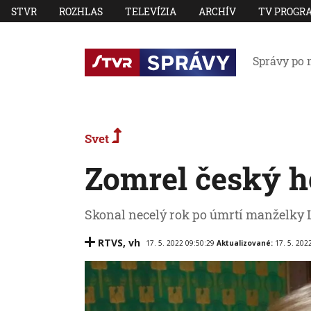
STVR
ROZHLAS
TELEVÍZIA
ARCHÍV
TV PROGR
Správy po 
Svet
Zomrel český h
Skonal necelý rok po úmrtí manželky 
RTVS
,
vh
17. 5. 2022 09:50:29
Aktualizované:
17. 5. 202