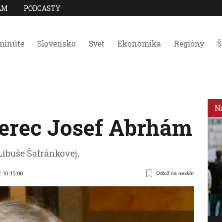
AM
PODCASTY
minúte
Slovensko
Svet
Ekonomika
Regióny
Š
N
erec Josef Abrhám
Libuše Šafránkovej.
2 10:15:00
Odlož na neskôr