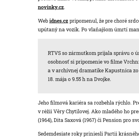
novinky.cz
.
Web
idnes.cz
pripomenul, že pre choré srdc
upútaný na vozík. Po vlaňajšom úmrtí ma
RTVS so zármutkom prijala správu o 
osobnosť si pripomenie vo filme Vrchní
a v archívnej dramatike Kapustnica zo
18. mája o 9.55 h na Dvojke.
Jeho filmová kariéra sa rozbehla rýchlo. P
v réžii Věry Chytilovej. Ako mladého ho pre
(1964), Dita Saxová (1967) či Pension pro s
Sedemdesiate roky priniesli Partii krásného