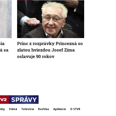
šia
Princ z rozprávky Princezná so
Na ukrajinsk
á sa
zlatou hviezdou Josef Zíma
ozbrojených 
oslavuje 90 rokov
takmer 16-ti
kty
Videá
Televízia
Rozhlas
Aplikácie
O STVR