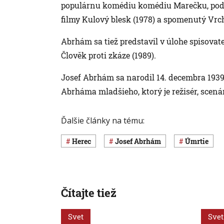
populárnu komédiu komédiu Marečku, podej
filmy Kulový blesk (1978) a spomenutý Vrchn
Abrhám sa tiež predstavil v úlohe spisovat
Člověk proti zkáze (1989).
Josef Abrhám sa narodil 14. decembra 1939
Abrháma mladšieho, ktorý je režisér, scená
Ďalšie články na tému:
herec
Josef Abrhám
úmrtie
Čítajte tiež
Svet
Svet