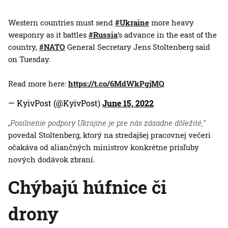
Western countries must send
#Ukraine
more heavy
weaponry as it battles
#Russia
’s advance in the east of the
country,
#NATO
General Secretary Jens Stoltenberg said
on Tuesday.
Read more here:
https://t.co/6MdWkPgjMQ
— KyivPost (@KyivPost)
June 15, 2022
„Posilnenie podpory Ukrajine je pre nás zásadne dôležité,“
povedal Stoltenberg, ktorý na stredajšej pracovnej večeri
očakáva od aliančných ministrov konkrétne prísľuby
nových dodávok zbraní.
Chýbajú húfnice či
drony