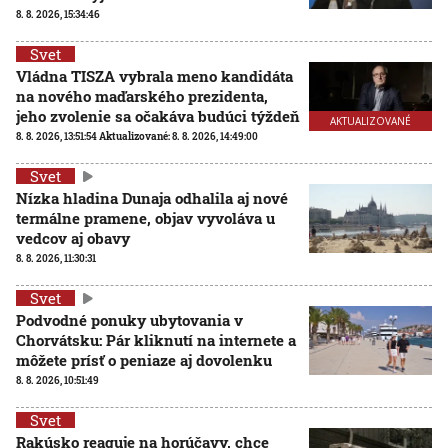
8. 8. 2026, 15:34:46
Svet
Vládna TISZA vybrala meno kandidáta
na nového maďarského prezidenta,
jeho zvolenie sa očakáva budúci týždeň
AKTUALIZOVANÉ
8. 8. 2026, 13:51:54
Aktualizované:
8. 8. 2026, 14:49:00
Svet
Nízka hladina Dunaja odhalila aj nové
termálne pramene, objav vyvoláva u
vedcov aj obavy
8. 8. 2026, 11:30:31
Svet
Podvodné ponuky ubytovania v
Chorvátsku: Pár kliknutí na internete a
môžete prísť o peniaze aj dovolenku
8. 8. 2026, 10:51:49
Svet
Rakúsko reaguje na horúčavy, chce