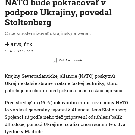
NATO bude pokračovať v
podpore Ukrajiny, povedal
Stoltenberg
Chce zmodernizovať ukrajinský arzenál.
RTVS
,
ČTK
15. 6. 2022 12:44:20
Odlož na neskôr
Krajiny Severoatlantickej aliancie (NATO) poskytnú
Ukrajine ďalšie zbrane vrátane ťažkej techniky, ktorú
potrebuje na obranu pred pokračujúcou ruskou agresiou.
Pred stredajším (16. 6.) rokovaním ministrov obrany NATO
to vyhlásil generálny tajomník Aliancie Jens Stoltenberg.
Spojenci sú podľa neho tiež pripravení odsúhlasiť balík
dlhodobej pomoci Ukrajine na aliančnom summite o dva
týždne v Madride.