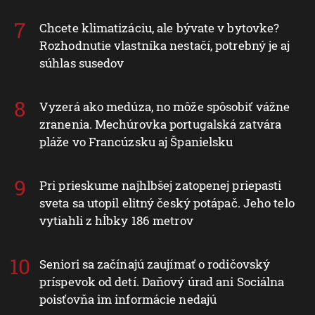
Chcete klimatizáciu, ale bývate v bytovke?
Rozhodnutie vlastníka nestačí, potrebný je aj
súhlas susedov
Vyzerá ako medúza, no môže spôsobiť vážne
zranenia. Mechúrovka portugalská zatvára
pláže vo Francúzsku aj Španielsku
Pri prieskume najhlbšej zatopenej priepasti
sveta sa utopil elitný český potápač. Jeho telo
vytiahli z hĺbky 186 metrov
Seniori sa začínajú zaujímať o rodičovský
príspevok od detí. Daňový úrad ani Sociálna
poisťovňa im informácie nedajú