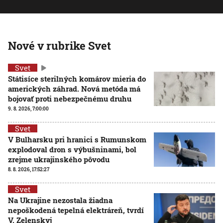
Nové v rubrike Svet
Svet
Státisíce sterilných komárov mieria do
amerických záhrad. Nová metóda má
bojovať proti nebezpečnému druhu
9. 8. 2026, 7:00:00
Svet
V Bulharsku pri hranici s Rumunskom
explodoval dron s výbušninami, bol
zrejme ukrajinského pôvodu
8. 8. 2026, 17:52:27
Svet
Na Ukrajine nezostala žiadna
nepoškodená tepelná elektráreň, tvrdí
V. Zelenskyj