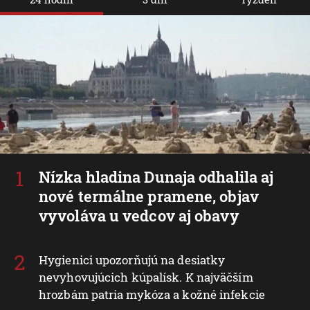
Nízka hladina Dunaja odhalila aj
nové termálne pramene, objav
vyvoláva u vedcov aj obavy
Hygienici upozorňujú na desiatky
nevyhovujúcich kúpalísk. K najväčším
hrozbám patria mykóza a kožné infekcie