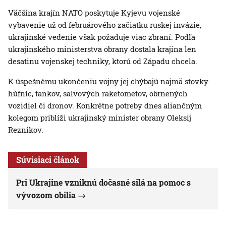
Väčšina krajín NATO poskytuje Kyjevu vojenské
vybavenie už od februárového začiatku ruskej invázie,
ukrajinské vedenie však požaduje viac zbraní. Podľa
ukrajinského ministerstva obrany dostala krajina len
desatinu vojenskej techniky, ktorú od Západu chcela.
K úspešnému ukončeniu vojny jej chýbajú najmä stovky
húfníc, tankov, salvových raketometov, obrnených
vozidiel či dronov. Konkrétne potreby dnes aliančným
kolegom priblíži ukrajinský minister obrany Oleksij
Reznikov.
Súvisiaci článok
Pri Ukrajine vzniknú dočasné silá na pomoc s
vývozom obilia