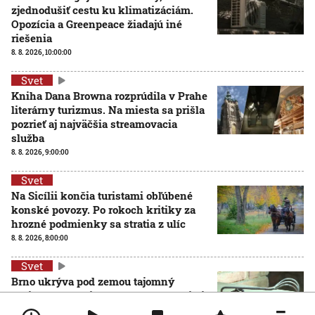
zjednodušiť cestu ku klimatizáciám.
Opozícia a Greenpeace žiadajú iné
riešenia
8. 8. 2026, 10:00:00
Svet
Kniha Dana Browna rozprúdila v Prahe
literárny turizmus. Na miesta sa prišla
pozrieť aj najväčšia streamovacia
služba
8. 8. 2026, 9:00:00
Svet
Na Sicílii končia turistami obľúbené
konské povozy. Po rokoch kritiky za
hrozné podmienky sa stratia z ulíc
8. 8. 2026, 8:00:00
Svet
Brno ukrýva pod zemou tajomný
zážitkový labyrint. My sme sa doň išli
pozrieť s kamerou