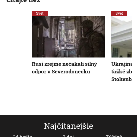
Svet
Svet
Rusi zrejme nečakali silný
Ukrajina m
odpor v Severodonecku
ťažké zbr
Stoltenbe
Najčítanejšie
24 hodín
3 dni
Týždeň