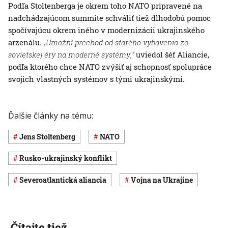
Podľa Stoltenberga je okrem toho NATO pripravené na
nadchádzajúcom summite schváliť tiež dlhodobú pomoc
spočívajúcu okrem iného v modernizácii ukrajinského
arzenálu.
„Umožní prechod od starého vybavenia zo
sovietskej éry na moderné systémy,“
uviedol šéf Aliancie,
podľa ktorého chce NATO zvýšiť aj schopnosť spolupráce
svojich vlastných systémov s tými ukrajinskými.
Ďalšie články na tému:
Jens Stoltenberg
NATO
rusko-ukrajinský konflikt
Severoatlantická aliancia
vojna na Ukrajine
Čítajte tiež