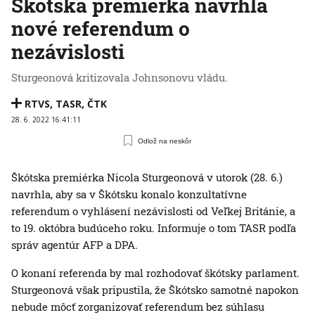
Škótska premiérka navrhla
nové referendum o
nezávislosti
Sturgeonová kritizovala Johnsonovu vládu.
RTVS
,
TASR
,
ČTK
28. 6. 2022 16:41:11
Odlož na neskôr
Škótska premiérka Nicola Sturgeonová v utorok (28. 6.)
navrhla, aby sa v Škótsku konalo konzultatívne
referendum o vyhlásení nezávislosti od Veľkej Británie, a
to 19. októbra budúceho roku. Informuje o tom TASR podľa
správ agentúr AFP a DPA.
O konaní referenda by mal rozhodovať škótsky parlament.
Sturgeonová však pripustila, že Škótsko samotné napokon
nebude môcť zorganizovať referendum bez súhlasu