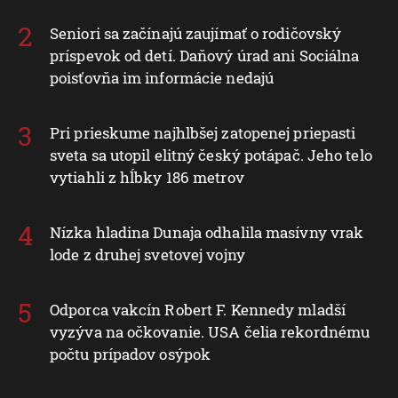
Seniori sa začínajú zaujímať o rodičovský
príspevok od detí. Daňový úrad ani Sociálna
poisťovňa im informácie nedajú
Pri prieskume najhlbšej zatopenej priepasti
sveta sa utopil elitný český potápač. Jeho telo
vytiahli z hĺbky 186 metrov
Nízka hladina Dunaja odhalila masívny vrak
lode z druhej svetovej vojny
Odporca vakcín Robert F. Kennedy mladší
vyzýva na očkovanie. USA čelia rekordnému
počtu prípadov osýpok