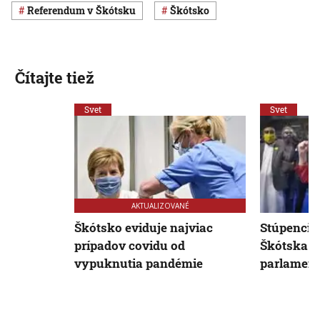
referendum v Škótsku
Škótsko
Čítajte tiež
Svet
Svet
AKTUALIZOVANÉ
Škótsko eviduje najviac
Stúpenci n
prípadov covidu od
Škótska zí
vypuknutia pandémie
parlament