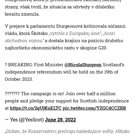
strany, však tvrdí, že situácia sa odvtedy v dôsledku
brexitu zmenila.
V prejave k parlamentu Sturgeonová kritizovala súčasnú
vládu, ktorá Škótsko
„vytrhla z Európskej únie“
,
„hrozí
obchodnou vojnou“
a dostala krajinu na pozíciu druhého
najhoršieho ekonomického rastu v skupine G20.
? BREAKING: First Minister
@NicolaSturgeon
Scotland’s
independence referendum will be held on the 19th of
October 2023.
??????? The campaign is on! Join over half a million
people and pledge your support for Scottish independence
at
https://t.co/2gUjKuELTC
pic.twitter.com/YZGCdCCZRB
— Yes (@YesScot)
June 28, 2022
„Dúfam, že Konzervatívci prehrajú nasledujúce voľby. Hlboko