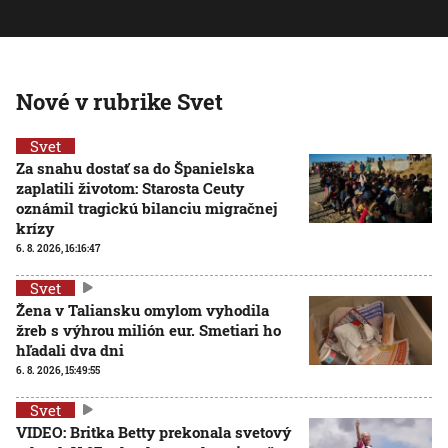
Nové v rubrike Svet
Svet
Za snahu dostať sa do Španielska
zaplatili životom: Starosta Ceuty
oznámil tragickú bilanciu migračnej
krízy
6. 8. 2026, 16:16:47
Svet
Žena v Taliansku omylom vyhodila
žreb s výhrou milión eur. Smetiari ho
hľadali dva dni
6. 8. 2026, 15:49:55
Svet
VIDEO: Britka Betty prekonala svetový