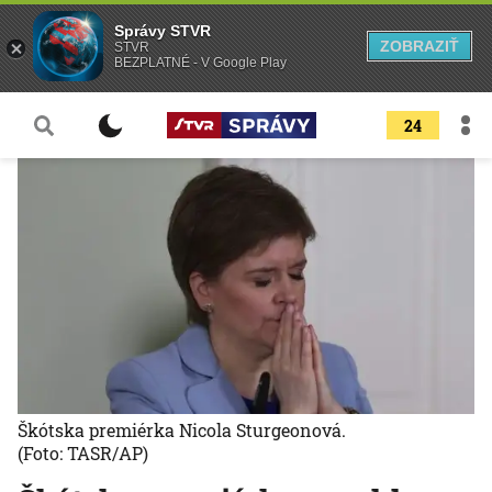
Správy STVR
ZOBRAZIŤ
STVR
BEZPLATNÉ - V Google Play
24
Škótska premiérka Nicola Sturgeonová.
(Foto: TASR/AP)