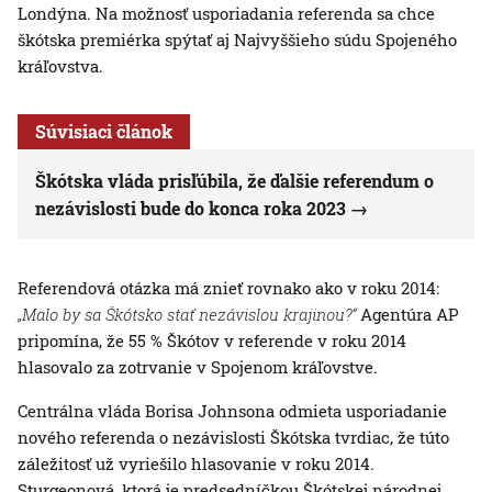
Londýna. Na možnosť usporiadania referenda sa chce
škótska premiérka spýtať aj Najvyššieho súdu Spojeného
kráľovstva.
Súvisiaci článok
Škótska vláda prisľúbila, že ďalšie referendum o
nezávislosti bude do konca roka 2023
Referendová otázka má znieť rovnako ako v roku 2014:
„Malo by sa Škótsko stať nezávislou krajinou?“
Agentúra AP
pripomína, že 55 % Škótov v referende v roku 2014
hlasovalo za zotrvanie v Spojenom kráľovstve.
Centrálna vláda Borisa Johnsona odmieta usporiadanie
nového referenda o nezávislosti Škótska tvrdiac, že túto
záležitosť už vyriešilo hlasovanie v roku 2014.
Sturgeonová, ktorá je predsedníčkou Škótskej národnej