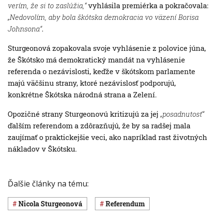
verím, že si to zaslúžia,“
vyhlásila premiérka a pokračovala:
„Nedovolím, aby bola škótska demokracia vo väzení Borisa
Johnsona“
.
Sturgeonová zopakovala svoje vyhlásenie z polovice júna,
že Škótsko má demokratický mandát na vyhlásenie
referenda o nezávislosti, keďže v škótskom parlamente
majú väčšinu strany, ktoré nezávislosť podporujú,
konkrétne Škótska národná strana a Zelení.
Opozičné strany Sturgeonovú kritizujú za jej
„posadnutosť“
ďalším referendom a zdôrazňujú, že by sa radšej mala
zaujímať o praktickejšie veci, ako napríklad rast životných
nákladov v Škótsku.
Ďalšie články na tému:
Nicola Sturgeonová
referendum