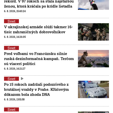
rekord. V 97 rokoch sa stala najstaršou
ženou, ktorá kráčala po krídle lietadla
6. 8. 2026, 15:40:24
Svet
V ukrajinskej armáde slúži takmer 16-
tisíc zahraničných dobrovoľníkov
6. 8. 2026, 14:26:05
Svet
Pred voľbami vo Francúzsku silnie
ruská dezinformačná kampaň. Terčom
sú viacerí politici
6. 8. 2026, 14:21:27
Svet
Po 15 rokoch zadržali podozrivého z
brutálnej vraždy v Prahe. Kľúčovým
dôkazom bola zhoda DNA
6. 8. 2026, 13:51:58
Svet