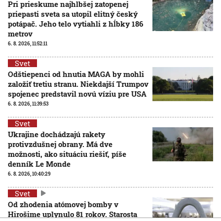
Pri prieskume najhlbšej zatopenej
priepasti sveta sa utopil elitný český
potápač. Jeho telo vytiahli z hĺbky 186
metrov
6. 8. 2026, 11:52:11
Svet
Odštiepenci od hnutia MAGA by mohli
založiť tretiu stranu. Niekdajší Trumpov
spojenec predstavil novú víziu pre USA
6. 8. 2026, 11:39:53
Svet
Ukrajine dochádzajú rakety
protivzdušnej obrany. Má dve
možnosti, ako situáciu riešiť, píše
denník Le Monde
6. 8. 2026, 10:40:29
Svet
Od zhodenia atómovej bomby v
Hirošime uplynulo 81 rokov. Starosta