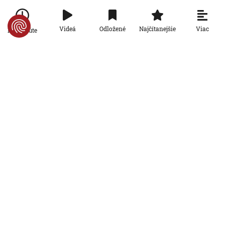
mesta varoval pred zľahčovaním
AKTUALIZOVANÉ
neľudskosti jadrových zbraní
6. 8. 2026, 10:39:25
Aktualizované:
6. 8. 2026, 13:10:00
Viac
Videá
Odložené
Najčítanejšie
Po minúte
Svet
Dron s výbušninami, ktorý našli na
letisku, predstavuje novú úroveň
nebezpečenstva, tvrdí nemecký
minister vnútra
6. 8. 2026, 10:17:42
Svet
Pri ruskom bombardovaní Charkovskej
oblasti zahynuli traja ľudia. Rusko hlási
obeť po ukrajinskom dronovom útoku
6. 8. 2026, 7:54:40
Svet
Ruský dron prenasledoval predajcu
zeleniny v Chersone. Svet to musí
vidieť, apeluje Zelenskyj
5. 8. 2026, 19:22:05