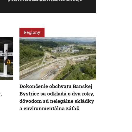
Regióny
Regióny
Dokončenie obchvatu Banskej
Ročne prepa
,
Bystrice sa odkladá o dva roky,
Štipendiá m
dôvodom sú nelegálne skládky
sociálne sl
a environmentálna záťaž
nikto však o