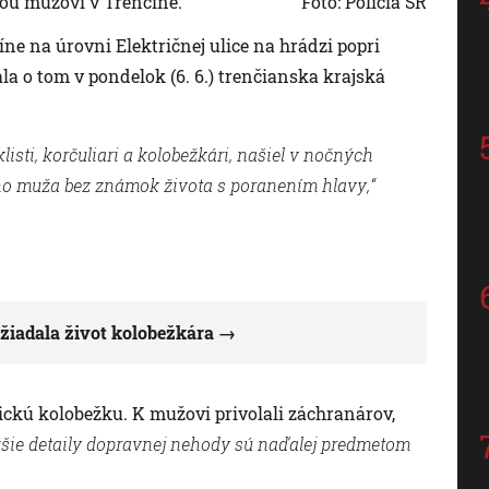
nou mužovi v Trenčíne.
Foto: Polícia SR
ne na úrovni Električnej ulice na hrádzi popri
la o tom v pondelok (6. 6.) trenčianska krajská
listi, korčuliari a kolobežkári, našiel v nočných
ho muža bez známok života s poranením hlavy,“
yžiadala život kolobežkára
rickú kolobežku. K mužovi privolali záchranárov,
ižšie detaily dopravnej nehody sú naďalej predmetom