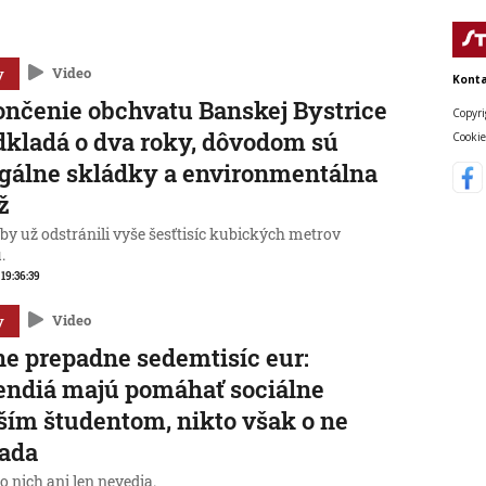
y
Video
Konta
nčenie obchvatu Banskej Bystrice
Copyri
dkladá o dva roky, dôvodom sú
Cookie
gálne skládky a environmentálna
ž
by už odstránili vyše šesťtisíc kubických metrov
.
 19:36:39
y
Video
e prepadne sedemtisíc eur:
endiá majú pomáhať sociálne
ším študentom, nikto však o ne
iada
 nich ani len nevedia.