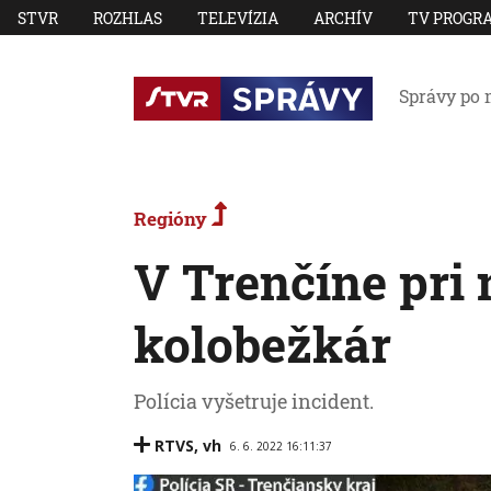
STVR
ROZHLAS
TELEVÍZIA
ARCHÍV
TV PROGR
Správy po 
Regióny
V Trenčíne pri
kolobežkár
Polícia vyšetruje incident.
RTVS
,
vh
6. 6. 2022 16:11:37