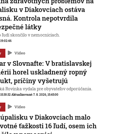
ina zdravotných problémov na
lisku v Diakovciach ostáva
sná. Kontrola nepotvrdila
zpečné látky
o ľudí skončilo v nemocniciach.
, 19:02:46
y
Video
ar v Slovnafte: V bratislavskej
nérii horel uskladnený ropný
ukt, príčiny vyšetrujú
ká Rovinka vydala pre obyvateľov odporúčania.
 15:30:32
Aktualizované:
7. 8. 2026, 15:45:00
y
Video
úpalisku v Diakovciach malo
votné ťažkosti 16 ľudí, osem ich