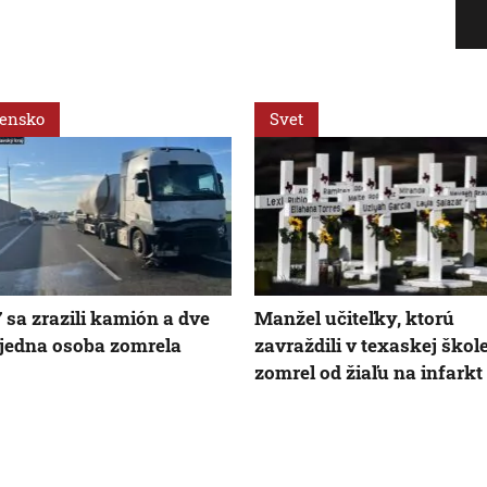
vensko
Svet
 sa zrazili kamión a dve
Manžel učiteľky, ktorú
 jedna osoba zomrela
zavraždili v texaskej škole
zomrel od žiaľu na infarkt