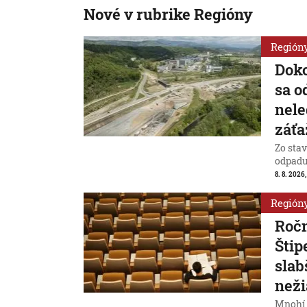
Nové v rubrike Regióny
Región
Doko
sa o
nele
záťa
Zo stav
odpadu
8. 8. 2026,
Región
Ročn
Štip
slab
než
Mnohí o