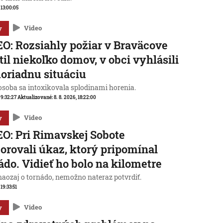
 13:00:05
y
Video
O: Rozsiahly požiar v Braväcove
til niekoľko domov, v obci vyhlásili
riadnu situáciu
osoba sa intoxikovala splodinami horenia.
 9:32:27
Aktualizované:
8. 8. 2026, 18:22:00
y
Video
O: Pri Rimavskej Sobote
orovali úkaz, ktorý pripomínal
ádo. Vidieť ho bolo na kilometre
 naozaj o tornádo, nemožno nateraz potvrdiť.
 19:33:51
y
Video