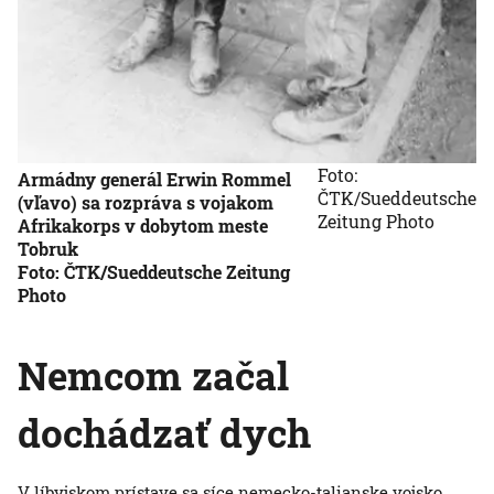
Foto:
Armádny generál Erwin Rommel
ČTK/Sueddeutsche
(vľavo) sa rozpráva s vojakom
Zeitung Photo
Afrikakorps v dobytom meste
Tobruk
Foto: ČTK/Sueddeutsche Zeitung
Photo
Nemcom začal
dochádzať dych
V líbyjskom prístave sa síce nemecko-talianske vojsko