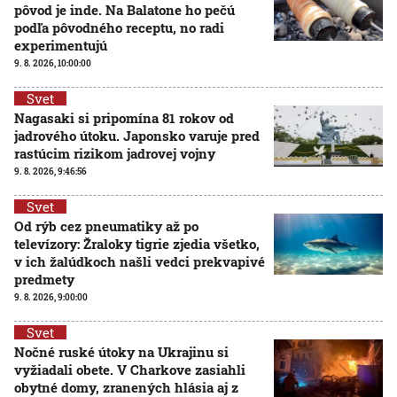
pôvod je inde. Na Balatone ho pečú
podľa pôvodného receptu, no radi
experimentujú
9. 8. 2026, 10:00:00
Svet
Nagasaki si pripomína 81 rokov od
jadrového útoku. Japonsko varuje pred
rastúcim rizikom jadrovej vojny
9. 8. 2026, 9:46:56
Svet
Od rýb cez pneumatiky až po
televízory: Žraloky tigrie zjedia všetko,
v ich žalúdkoch našli vedci prekvapivé
predmety
9. 8. 2026, 9:00:00
Svet
Nočné ruské útoky na Ukrajinu si
vyžiadali obete. V Charkove zasiahli
obytné domy, zranených hlásia aj z