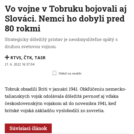
Vo vojne v Tobruku bojovali aj
Slováci. Nemci ho dobyli pred
80 rokmi
Strategicky dôležitý prístav je neodmysliteľne spätý s
druhou svetovou vojnou.
RTVS
,
ČTK
,
TASR
21. 6. 2022 16:37:04
Odlož na neskôr
Tobruk obsadili Briti v januári 1941. Obkľúčeniu nemecko-
talianskych vojsk odolávala dôležitá pevnosť aj vďaka
československým vojakom až do novembra 1941, keď
britské vojská základňu vyslobodili zo zovretia.
Súvisiaci článok