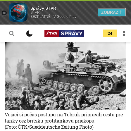
Správy STVR
ZOBRAZIŤ
STVR
BEZPLATNÉ - V Google Play
24
Vojaci si počas postupu na Tobruk pripravili cestu pre
tanky cez britskú protitankovú priekopu.
(Foto: ČTK/Sueddeutsche Zeitung Photo)