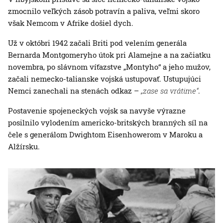
zmocnilo veľkých zásob potravín a paliva, veľmi skoro
však Nemcom v Afrike došiel dych.
Už v októbri 1942 začali Briti pod velením generála
Bernarda Montgomeryho útok pri Alamejne a na začiatku
novembra, po slávnom víťazstve „Montyho“ a jeho mužov,
začali nemecko-talianske vojská ustupovať. Ustupujúci
Nemci zanechali na stenách odkaz –
„zase sa vrátime“
.
Postavenie spojeneckých vojsk sa navyše výrazne
posilnilo vylodením americko-britských branných síl na
čele s generálom Dwightom Eisenhowerom v Maroku a
Alžírsku.