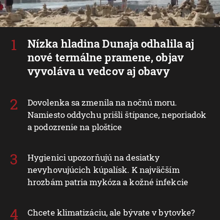
Nízka hladina Dunaja odhalila aj
nové termálne pramene, objav
vyvoláva u vedcov aj obavy
Dovolenka sa zmenila na nočnú moru.
Namiesto oddychu prišli štípance, neporiadok
a podozrenie na ploštice
Hygienici upozorňujú na desiatky
nevyhovujúcich kúpalísk. K najväčším
hrozbám patria mykóza a kožné infekcie
Chcete klimatizáciu, ale bývate v bytovke?