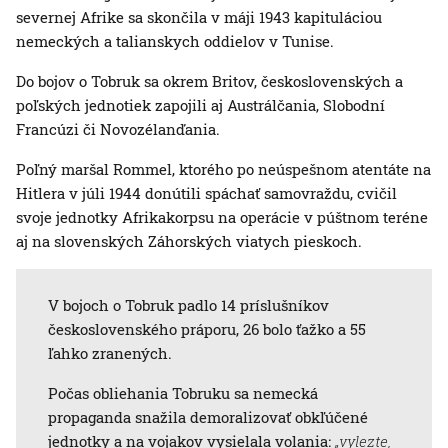
severnej Afrike sa skončila v máji 1943 kapituláciou
nemeckých a talianskych oddielov v Tunise.
Do bojov o Tobruk sa okrem Britov, československých a
poľských jednotiek zapojili aj Austrálčania, Slobodní
Francúzi či Novozélanďania.
Poľný maršal Rommel, ktorého po neúspešnom atentáte na
Hitlera v júli 1944 donútili spáchať samovraždu, cvičil
svoje jednotky Afrikakorpsu na operácie v púštnom teréne
aj na slovenských Záhorských viatych pieskoch.
V bojoch o Tobruk padlo 14 príslušníkov
československého práporu, 26 bolo ťažko a 55
ľahko zranených.
Počas obliehania Tobruku sa nemecká
propaganda snažila demoralizovať obkľúčené
jednotky a na vojakov vysielala volania:
„vylezte,