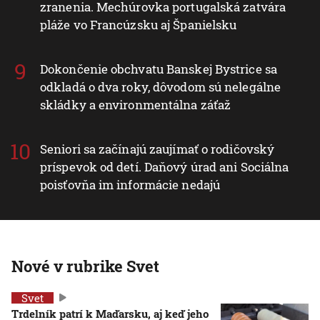
zranenia. Mechúrovka portugalská zatvára
pláže vo Francúzsku aj Španielsku
Dokončenie obchvatu Banskej Bystrice sa
odkladá o dva roky, dôvodom sú nelegálne
skládky a environmentálna záťaž
Seniori sa začínajú zaujímať o rodičovský
príspevok od detí. Daňový úrad ani Sociálna
poisťovňa im informácie nedajú
Nové v rubrike Svet
Svet
Trdelník patrí k Maďarsku, aj keď jeho