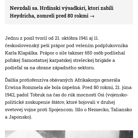
Nevzdali sa. Hrdinskí výsadkári, ktorí zabili
Heydricha, zomreli pred 80 rokmi
Jednu z posíl tvoril od 21. októbra 1941 aj 11.
československý peší prápor pod velením podplukovníka
Karla Klapálka. Prápor o sile takmer 650 osôb podliehal
poľskej Samostatnej karpatskej streleckej brigáde a
podieľal sa na obrane západného sektoru.
Ďalšia protiofenzíva obávaných Afrikakorps generála
Erwina Rommela ale bola úspešná. Pred 80 rokmi, 21. júna
1942, padol Tobruk na čas do rúk mocností Osi (vojensko-
politické zoskupenie štátov, ktoré bojovali v druhej
svetovej vojne proti Spojencom. Išlo o Nemecko, Taliansko
a Japonsko).