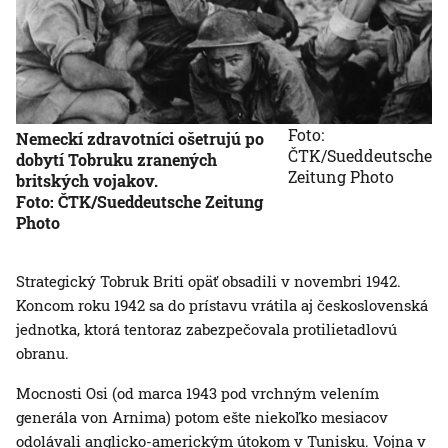
Foto:
Nemeckí zdravotníci ošetrujú po
ČTK/Sueddeutsche
dobytí Tobruku zranených
Zeitung Photo
britských vojakov.
Foto: ČTK/Sueddeutsche Zeitung
Photo
Strategický Tobruk Briti opäť obsadili v novembri 1942.
Koncom roku 1942 sa do prístavu vrátila aj československá
jednotka, ktorá tentoraz zabezpečovala protilietadlovú
obranu.
Mocnosti Osi (od marca 1943 pod vrchným velením
generála von Arnima) potom ešte niekoľko mesiacov
odolávali anglicko-americkým útokom v Tunisku. Vojna v