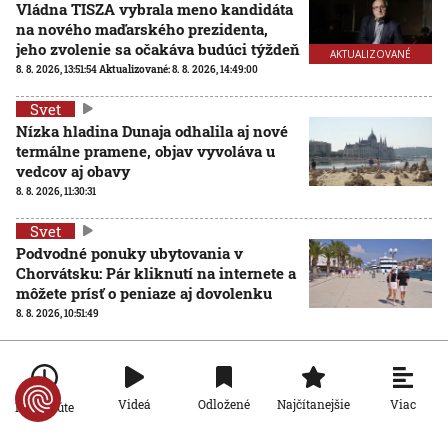
Vládna TISZA vybrala meno kandidáta
na nového maďarského prezidenta,
jeho zvolenie sa očakáva budúci týždeň
AKTUALIZOVANÉ
8. 8. 2026, 13:51:54
Aktualizované:
8. 8. 2026, 14:49:00
Svet
Nízka hladina Dunaja odhalila aj nové
termálne pramene, objav vyvoláva u
vedcov aj obavy
8. 8. 2026, 11:30:31
Svet
Podvodné ponuky ubytovania v
Chorvátsku: Pár kliknutí na internete a
môžete prísť o peniaze aj dovolenku
8. 8. 2026, 10:51:49
Svet
Rakúsko reaguje na horúčavy, chce
zjednodušiť cestu ku klimatizáciám.
Viac
Videá
Odložené
Najčítanejšie
Po minúte
Opozícia a Greenpeace žiadajú iné
riešenia