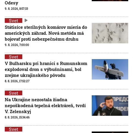
Odesy
9. 8. 2026, 8:57:33
Svet
Státisíce sterilných komárov mieria do
amerických záhrad. Nová metóda má
bojovať proti nebezpečnému druhu
9. 8. 2026, 7:00:00
Svet
V Bulharsku pri hranici s Rumunskom
explodoval dron s výbušninami, bol
zrejme ukrajinského pôvodu
8. 8. 2026, 17:52:27
Svet
Na Ukrajine nezostala žiadna
nepoškodená tepelná elektráreň, tvrdí
V. Zelenskyj
8. 8. 2026, 15:34:46
Svet