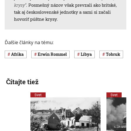
krysy“
. Posmešný názov však prevzali ako britské,
tak aj československé jednotky a sami si začali
hovoriť púštne krysy.
Ďalšie články na tému:
Afrika
Erwin Rommel
Líbya
Tobruk
Čítajte tiež
Svet
Svet