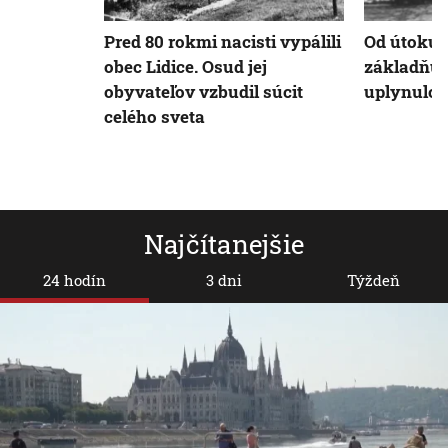
Pred 80 rokmi nacisti vypálili
Od útoku 
obec Lidice. Osud jej
základňu 
obyvateľov vzbudil súcit
uplynulo 
celého sveta
Najčítanejšie
24 hodín
3 dni
Týždeň