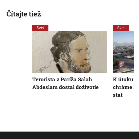
Čítajte tiež
Svet
Svet
Terorista z Paríža Salah
K útoku v
Abdeslam dostal doživotie
chráme sa
štát