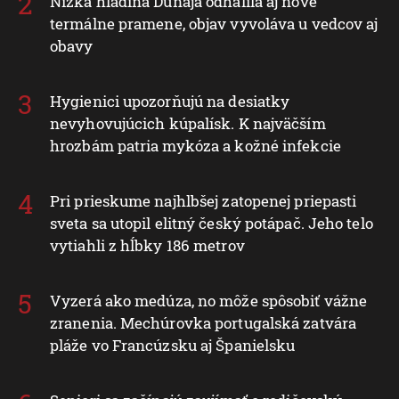
Nízka hladina Dunaja odhalila aj nové
termálne pramene, objav vyvoláva u vedcov aj
obavy
Hygienici upozorňujú na desiatky
nevyhovujúcich kúpalísk. K najväčším
hrozbám patria mykóza a kožné infekcie
Pri prieskume najhlbšej zatopenej priepasti
sveta sa utopil elitný český potápač. Jeho telo
vytiahli z hĺbky 186 metrov
Vyzerá ako medúza, no môže spôsobiť vážne
zranenia. Mechúrovka portugalská zatvára
pláže vo Francúzsku aj Španielsku