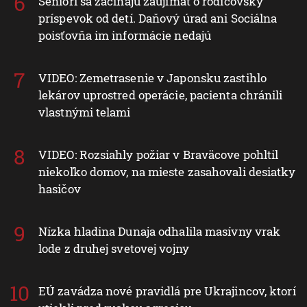
Seniori sa začínajú zaujímať o rodičovský
príspevok od detí. Daňový úrad ani Sociálna
poisťovňa im informácie nedajú
VIDEO: Zemetrasenie v Japonsku zastihlo
lekárov uprostred operácie, pacienta chránili
vlastnými telami
VIDEO: Rozsiahly požiar v Braväcove pohltil
niekoľko domov, na mieste zasahovali desiatky
hasičov
Nízka hladina Dunaja odhalila masívny vrak
lode z druhej svetovej vojny
EÚ zavádza nové pravidlá pre Ukrajincov, ktorí