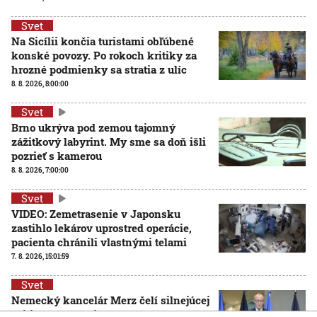
Svet
Na Sicílii končia turistami obľúbené
konské povozy. Po rokoch kritiky za
hrozné podmienky sa stratia z ulíc
8. 8. 2026, 8:00:00
Svet
Brno ukrýva pod zemou tajomný
zážitkový labyrint. My sme sa doň išli
pozrieť s kamerou
8. 8. 2026, 7:00:00
Svet
VIDEO: Zemetrasenie v Japonsku
zastihlo lekárov uprostred operácie,
pacienta chránili vlastnými telami
7. 8. 2026, 15:01:59
Svet
Nemecký kancelár Merz čelí silnejúcej
kritike pre štátnickú neschopnosť.