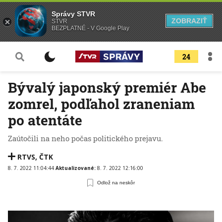
Správy STVR
ZOBRAZIŤ
STVR
BEZPLATNÉ - V Google Play
24
Bývalý japonský premiér Abe
zomrel, podľahol zraneniam
po atentáte
Zaútočili na neho počas politického prejavu.
RTVS
,
ČTK
8. 7. 2022 11:04:44
Aktualizované:
8. 7. 2022 12:16:00
Odlož na neskôr