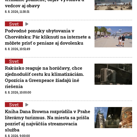
vedcov aj obavy
8. 8. 2026, 11:30:31
Svet
Podvodné ponuky ubytovania v
Chorvátsku: Pár kliknutí na internete a
môžete prísť o peniaze aj dovolenku
8. 8. 2026, 10:51:49
Svet
Rakúsko reaguje na horúčavy, chce
zjednodušiť cestu ku klimatizáciám.
Opozícia a Greenpeace žiadajú iné
riešenia
8. 8. 2026, 10:00:00
Svet
Kniha Dana Browna rozprúdila v Prahe
literárny turizmus. Na miesta sa prišla
pozrieť aj najväčšia streamovacia
služba
8. 8. 2026, 9:00:00