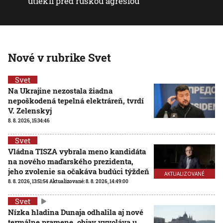
utiekli pred ruskou agresiou
Nové v rubrike Svet
Svet
Na Ukrajine nezostala žiadna
nepoškodená tepelná elektráreň, tvrdí
V. Zelenskyj
8. 8. 2026, 15:34:46
Svet
Vládna TISZA vybrala meno kandidáta
na nového maďarského prezidenta,
jeho zvolenie sa očakáva budúci týždeň
AKTUALIZOVANÉ
8. 8. 2026, 13:51:54
Aktualizované:
8. 8. 2026, 14:49:00
Svet
Nízka hladina Dunaja odhalila aj nové
termálne pramene, objav vyvoláva u