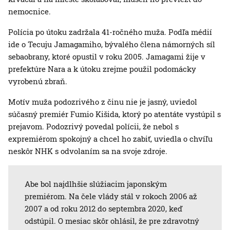
nemocnice.
Polícia po útoku zadržala 41-ročného muža. Podľa médií
ide o Tecuju Jamagamiho, bývalého člena námorných síl
sebaobrany, ktoré opustil v roku 2005. Jamagami žije v
prefektúre Nara a k útoku zrejme použil podomácky
vyrobenú zbraň.
Motív muža podozrivého z činu nie je jasný, uviedol
súčasný premiér Fumio Kišida, ktorý po atentáte vystúpil s
prejavom. Podozrivý povedal polícii, že nebol s
expremiérom spokojný a chcel ho zabiť, uviedla o chvíľu
neskôr NHK s odvolaním sa na svoje zdroje.
Abe bol najdlhšie slúžiacim japonským
premiérom. Na čele vlády stál v rokoch 2006 až
2007 a od roku 2012 do septembra 2020, keď
odstúpil. O mesiac skôr ohlásil, že pre zdravotný