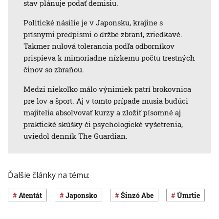
stav plánuje podať demisiu.
Politické násilie je v Japonsku, krajine s
prísnymi predpismi o držbe zbraní, zriedkavé.
Takmer nulová tolerancia podľa odborníkov
prispieva k mimoriadne nízkemu počtu trestných
činov so zbraňou.
Medzi niekoľko málo výnimiek patrí brokovnica
pre lov a šport. Aj v tomto prípade musia budúci
majitelia absolvovať kurzy a zložiť písomné aj
praktické skúšky či psychologické vyšetrenia,
uviedol denník The Guardian.
Ďalšie články na tému:
atentát
Japonsko
Šinzó Abe
úmrtie