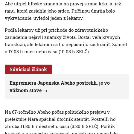
Abe utrpel hlboké zranenia na pravej strane krku a tiež
ranu, ktorá zasiahla jeho srdce. Príčinou úmrtia bolo
vykrvácanie, uviedol jeden z lekárov.
Podľa lekárov už pri príchode do zdravotníckeho
zariadenia nejavil známky života. Dostal veľa krvných
transfúzií, ale lekárom sa ho nepodarilo zachrániť. Zomrel
o 17.03 h miestneho času (10.03 h SELČ).
Súvisiaci článok
Expremiéra Japonska Abeho postrelili, je vo
vážnom stave
Na 67-ročného Abeho počas politického prejavu v
prefektúre Nara spáchal útočník atentát. Postrelil ho
zhruba 11.30 h miestneho času (3.30 h SELČ). Politik
krvácal a na mieste skolaboval, museli ho previezť do