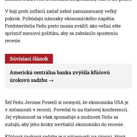
V boji proti inflácii zatiaľ nebol zaznamenaný veľký
pokrok. Pribúdajú náznaky ekonomického napätia.
Predstavitelia Fedu preto musia zvážiť, ako veľmi ešte
sprísniť menovú politiku, aby sa zabránilo spusteniu
recesie.
Súvisiaci článok
Americká centrálna banka zvýšila kľúčovú
úrokovú sadzbu
Šéf Fedu Jerome Powell si nemyslí, že ekonomika USA je
v súčasnosti v recesii. Povedal to na tlačovej konferencii.
Jej výkonnosť sa však spomaľuje a možnosti Fedu sa
zužujú, aby jeho kroky nevtiahli ekonomiku do recesie.
Kľúčová úroková sadzba je v súčasnosti na úrovni, ktorá