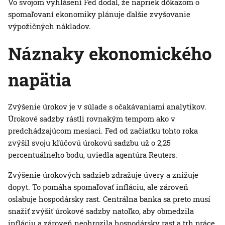
Vo svojom vyhlásení Fed dodal, že napriek dôkazom o
spomaľovaní ekonomiky plánuje ďalšie zvyšovanie
výpožičných nákladov.
Náznaky ekonomického
napätia
Zvýšenie úrokov je v súlade s očakávaniami analytikov.
Úrokové sadzby rástli rovnakým tempom ako v
predchádzajúcom mesiaci. Fed od začiatku tohto roka
zvýšil svoju kľúčovú úrokovú sadzbu už o 2,25
percentuálneho bodu, uviedla agentúra Reuters.
Zvýšenie úrokových sadzieb zdražuje úvery a znižuje
dopyt. To pomáha spomaľovať infláciu, ale zároveň
oslabuje hospodársky rast. Centrálna banka sa preto musí
snažiť zvýšiť úrokové sadzby natoľko, aby obmedzila
infláciu a zároveň neohrozila hospodársky rast a trh práce.