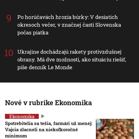
Po horúčavách hrozia búrky: V desiatich
okresoch večer, v značnej časti Slovenska
počas piatka
Ukrajine dochádzajú rakety protivzdušnej
obrany. Má dve možnosti, ako situáciu riešiť,
píše denník Le Monde
Nové v rubrike Ekonomika
Ekonomika
Spotrebitelia sa tešia, farmári už menej:
Vajcia zlacneli na niekoľkoročné
minimum