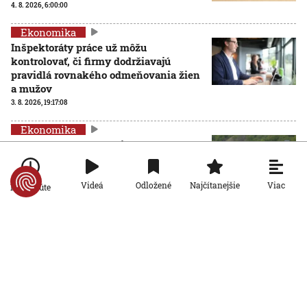
4. 8. 2026, 6:00:00
Ekonomika
Inšpektoráty práce už môžu
kontrolovať, či firmy dodržiavajú
pravidlá rovnakého odmeňovania žien
a mužov
3. 8. 2026, 19:17:08
Ekonomika
Problémový horský priechod Soroška
sa zatiaľ nezmení: Tunel je v
nedohľadne a rozšírenie cesty viazne
na financiách
Viac
Videá
Odložené
Najčítanejšie
Po minúte
3. 8. 2026, 10:27:23
Ekonomika
Viac než desaťtisíc hotelov žaluje portál Booking za
obmedzenia pri určovaní ceny, ten sa však bráni
31. 7. 2026, 19:20:24