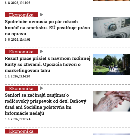
6. 8. 2026, 19:14:05
Ekonomika
Spotrebiče nemusia po pár rokoch
končiť na smetisku. EÚ posilňuje právo
na opravu
6. 8. 2026, 13:44:01
Ekonomika
Rezort práce prišiel s návrhom rodinnej
karty so zľavami. Opozícia hovorí o
marketingovom ťahu
5. 8. 2026, 19:14:20
Ekonomika
Seniori sa začínajú zaujímať o
rodičovský príspevok od detí. Daňový
úrad ani Sociálna poisťovňa im
informácie nedajú
5. 8. 2026, 19:08:24
Ekonomika