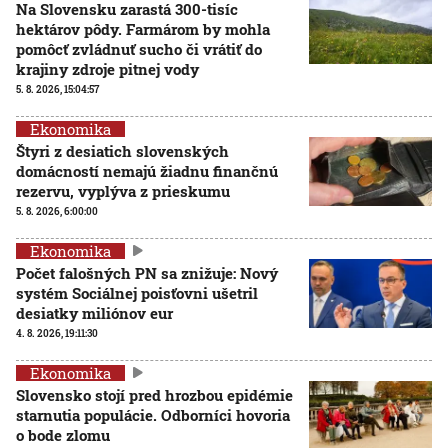
Na Slovensku zarastá 300-tisíc
hektárov pôdy. Farmárom by mohla
pomôcť zvládnuť sucho či vrátiť do
krajiny zdroje pitnej vody
5. 8. 2026, 15:04:57
Ekonomika
Štyri z desiatich slovenských
domácností nemajú žiadnu finančnú
rezervu, vyplýva z prieskumu
5. 8. 2026, 6:00:00
Ekonomika
Počet falošných PN sa znižuje: Nový
systém Sociálnej poisťovni ušetril
desiatky miliónov eur
4. 8. 2026, 19:11:30
Ekonomika
Slovensko stojí pred hrozbou epidémie
starnutia populácie. Odborníci hovoria
o bode zlomu