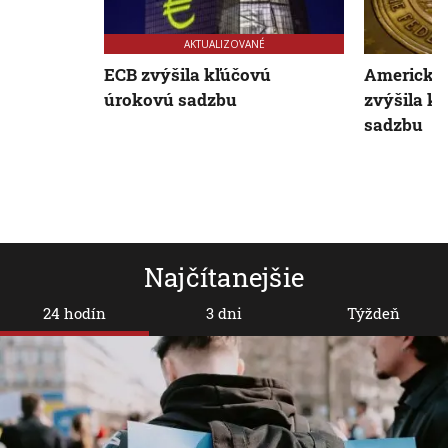
AKTUALIZOVANÉ
ECB zvýšila kľúčovú
Americká 
úrokovú sadzbu
zvýšila k
sadzbu
Najčítanejšie
24 hodín
3 dni
Týždeň