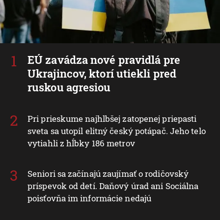
EÚ zavádza nové pravidlá pre
Ukrajincov, ktorí utiekli pred
ruskou agresiou
Pri prieskume najhlbšej zatopenej priepasti
sveta sa utopil elitný český potápač. Jeho telo
vytiahli z hĺbky 186 metrov
Seniori sa začínajú zaujímať o rodičovský
príspevok od detí. Daňový úrad ani Sociálna
poisťovňa im informácie nedajú