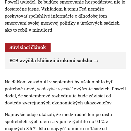
Powell uviedol, že budúce smerovanie hospodárstva nie je
dostatočne jasné. Vzhľadom k tomu Fed nemôže
poskytovať spoľahlivé informácie o dlhodobejšom
smerovaní svojej menovej politiky a úrokových sadzieb,
ako to robil v minulosti.
Súvisiaci článok
ECB zvýšila kľúčovú úrokovú sadzbu
Na ďalšom zasadnutí v septembri by však mohlo byť
potrebné nové
„neobvykle vysoké“
zvýšenie sadzieb. Powell
dodal, že septembrové rozhodnutie bude závisieť od
dovtedy zverejnených ekonomických ukazovateľov.
Najnovšie údaje ukázali, že medziročné tempo rastu
spotrebiteľských cien sa v júni zrýchlilo na 9,1 % z
májových 8,6 %. Išlo o najvyššiu mieru inflácie od