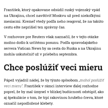
František, ktorý opakovane odsúdil ruský vojenský vpád
na Ukrajinu, chcel navštíviť Moskvu už pred niekoľkými
mesiacmi. Kremeľ vtedy podľa neho reagoval, že na takúto
cestu ešte neprišiel ten správny čas.
V rozhovore pre Reuters však naznačil, že v tejto otázke
možno došlo k určitému posunu. Podľa spravodajského
servera Vatican News by sa cesta do Ruska a na Ukrajinu
mohla uskutočniť už v priebehu septembra.
Chce poslúžiť veci mieru
Pápež vyjadril nádej, že by týmto spôsobom
„mohol poslúžiť
veci mieru“
. František v rámci interview ďalej rozhodne
poprel, že by mal úmysel v blízkej budúcnosti odstúpiť, ako
aj špekulácie o tom, že trpí rakovinou hrubého čreva, ktoré
označil nepodložené klebety.