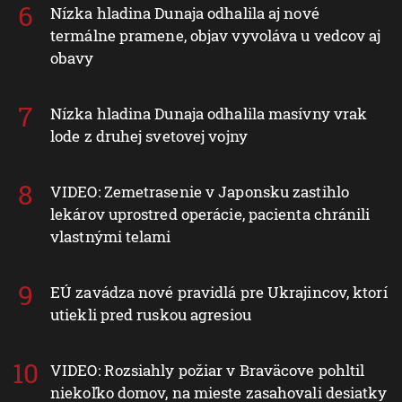
Nízka hladina Dunaja odhalila aj nové
termálne pramene, objav vyvoláva u vedcov aj
obavy
Nízka hladina Dunaja odhalila masívny vrak
lode z druhej svetovej vojny
VIDEO: Zemetrasenie v Japonsku zastihlo
lekárov uprostred operácie, pacienta chránili
vlastnými telami
EÚ zavádza nové pravidlá pre Ukrajincov, ktorí
utiekli pred ruskou agresiou
VIDEO: Rozsiahly požiar v Braväcove pohltil
niekoľko domov, na mieste zasahovali desiatky