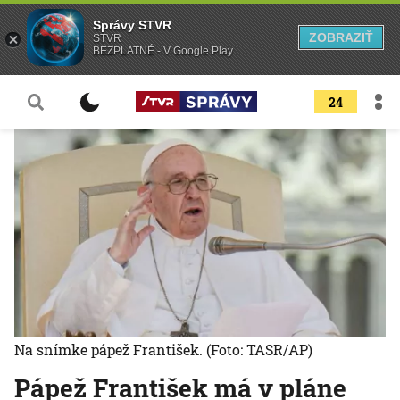
Správy STVR
ZOBRAZIŤ
STVR
BEZPLATNÉ - V Google Play
24
Na snímke pápež František.
(Foto: TASR/AP)
Pápež František má v pláne