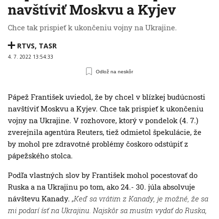
navštíviť Moskvu a Kyjev
Chce tak prispieť k ukončeniu vojny na Ukrajine.
RTVS
,
TASR
4. 7. 2022 13:54:33
Odlož na neskôr
Pápež František uviedol, že by chcel v blízkej budúcnosti
navštíviť Moskvu a Kyjev. Chce tak prispieť k ukončeniu
vojny na Ukrajine. V rozhovore, ktorý v pondelok (4. 7.)
zverejnila agentúra Reuters, tiež odmietol špekulácie, že
by mohol pre zdravotné problémy čoskoro odstúpiť z
pápežského stolca.
Podľa vlastných slov by František mohol pocestovať do
Ruska a na Ukrajinu po tom, ako 24.- 30. júla absolvuje
návštevu Kanady.
„Keď sa vrátim z Kanady, je možné, že sa
mi podarí ísť na Ukrajinu. Najskôr sa musím vydať do Ruska,