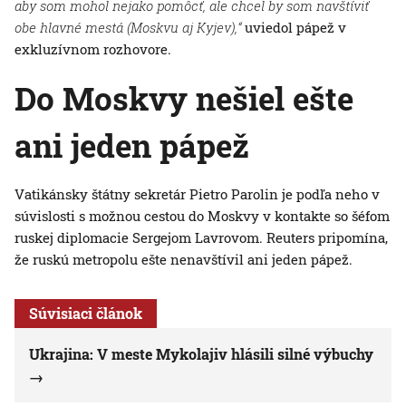
aby som mohol nejako pomôcť, ale chcel by som navštíviť
obe hlavné mestá (Moskvu aj Kyjev),“
uviedol pápež v
exkluzívnom rozhovore.
Do Moskvy nešiel ešte
ani jeden pápež
Vatikánsky štátny sekretár Pietro Parolin je podľa neho v
súvislosti s možnou cestou do Moskvy v kontakte so šéfom
ruskej diplomacie Sergejom Lavrovom. Reuters pripomína,
že ruskú metropolu ešte nenavštívil ani jeden pápež.
Súvisiaci článok
Ukrajina: V meste Mykolajiv hlásili silné výbuchy