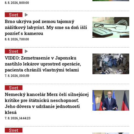
8. 8. 2026, 8:00:00
Svet
Brno ukrýva pod zemou tajomný
zážitkový labyrint. My sme sa doň išli
pozrieť s kamerou
8. 8. 2026, 7:00:00
Svet
VIDEO: Zemetrasenie v Japonsku
zastihlo lekárov uprostred operácie,
pacienta chránili vlastnými telami
7. 8. 2026, 15:01:59
Svet
Nemecký kancelár Merz čelí silnejúcej
kritike pre štátnickú neschopnosť.
Jeho dôvera v udržanie jednotnosti
klesá
7. 8. 2026, 14:44:23
Svet