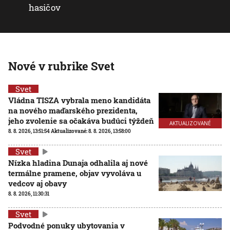
hasičov
Nové v rubrike Svet
Svet
Vládna TISZA vybrala meno kandidáta
na nového maďarského prezidenta,
jeho zvolenie sa očakáva budúci týždeň
AKTUALIZOVANÉ
8. 8. 2026, 13:51:54
Aktualizované:
8. 8. 2026, 13:58:00
Svet
Nízka hladina Dunaja odhalila aj nové
termálne pramene, objav vyvoláva u
vedcov aj obavy
8. 8. 2026, 11:30:31
Svet
Podvodné ponuky ubytovania v