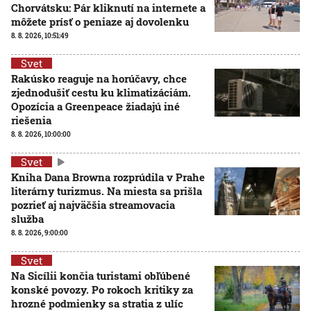
Chorvátsku: Pár kliknutí na internete a
môžete prísť o peniaze aj dovolenku
8. 8. 2026, 10:51:49
Svet
Rakúsko reaguje na horúčavy, chce
zjednodušiť cestu ku klimatizáciám.
Opozícia a Greenpeace žiadajú iné
riešenia
8. 8. 2026, 10:00:00
Svet
Kniha Dana Browna rozprúdila v Prahe
literárny turizmus. Na miesta sa prišla
pozrieť aj najväčšia streamovacia
služba
8. 8. 2026, 9:00:00
Svet
Na Sicílii končia turistami obľúbené
konské povozy. Po rokoch kritiky za
hrozné podmienky sa stratia z ulíc