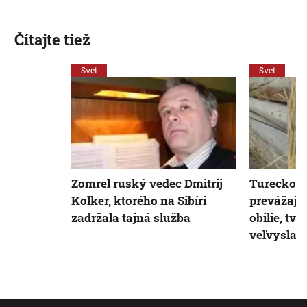
Čítajte tiež
Svet
Svet
Zomrel ruský vedec Dmitrij
Turecko z
Kolker, ktorého na Sibíri
prevážajú
zadržala tajná služba
obilie, tv
veľvyslan