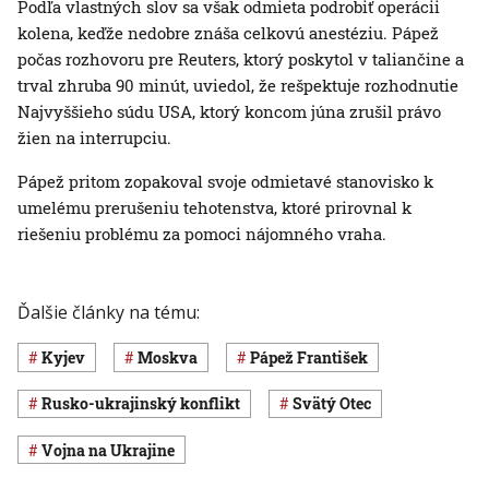
Podľa vlastných slov sa však odmieta podrobiť operácii
kolena, keďže nedobre znáša celkovú anestéziu. Pápež
počas rozhovoru pre Reuters, ktorý poskytol v taliančine a
trval zhruba 90 minút, uviedol, že rešpektuje rozhodnutie
Najvyššieho súdu USA, ktorý koncom júna zrušil právo
žien na interrupciu.
Pápež pritom zopakoval svoje odmietavé stanovisko k
umelému prerušeniu tehotenstva, ktoré prirovnal k
riešeniu problému za pomoci nájomného vraha.
Ďalšie články na tému:
Kyjev
Moskva
pápež František
rusko-ukrajinský konflikt
Svätý Otec
vojna na Ukrajine