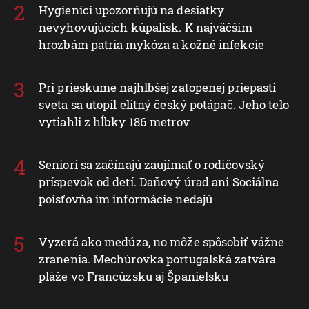
Hygienici upozorňujú na desiatky
nevyhovujúcich kúpalísk. K najväčším
hrozbám patria mykóza a kožné infekcie
Pri prieskume najhlbšej zatopenej priepasti
sveta sa utopil elitný český potápač. Jeho telo
vytiahli z hĺbky 186 metrov
Seniori sa začínajú zaujímať o rodičovský
príspevok od detí. Daňový úrad ani Sociálna
poisťovňa im informácie nedajú
Vyzerá ako medúza, no môže spôsobiť vážne
zranenia. Mechúrovka portugalská zatvára
pláže vo Francúzsku aj Španielsku