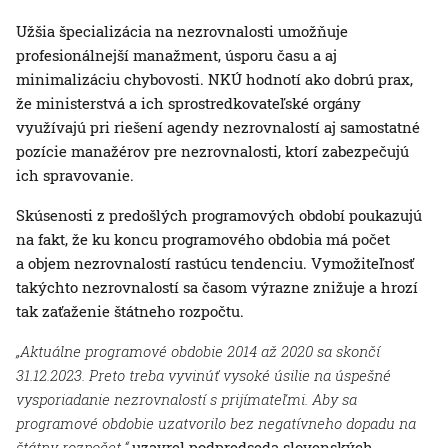
Užšia špecializácia na nezrovnalosti umožňuje
profesionálnejší manažment, úsporu času a aj
minimalizáciu chybovosti. NKÚ hodnotí ako dobrú prax,
že ministerstvá a ich sprostredkovateľské orgány
využívajú pri riešení agendy nezrovnalostí aj samostatné
pozície manažérov pre nezrovnalosti, ktorí zabezpečujú
ich spravovanie.
Skúsenosti z predošlých programových období poukazujú
na fakt, že ku koncu programového obdobia má počet
a objem nezrovnalostí rastúcu tendenciu. Vymožiteľnosť
takýchto nezrovnalostí sa časom výrazne znižuje a hrozí
tak zaťaženie štátneho rozpočtu.
„Aktuálne programové obdobie 2014 až 2020 sa skončí
31.12.2023. Preto treba vyvinúť vysoké úsilie na úspešné
vysporiadanie nezrovnalostí s prijímateľmi. Aby sa
programové obdobie uzatvorilo bez negatívneho dopadu na
štátny rozpočet,“
uzavrel podpredseda slovenských