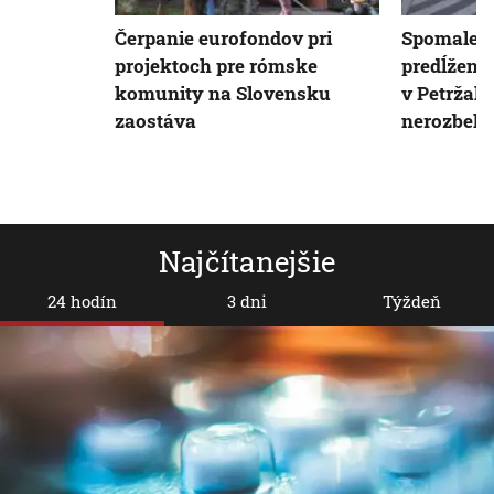
Čerpanie eurofondov pri
Spomalené
projektoch pre rómske
predĺžení 
komunity na Slovensku
v Petržalk
zaostáva
nerozbehl
Najčítanejšie
24 hodín
3 dni
Týždeň