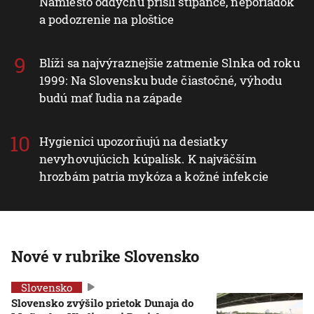
Namiesto oddychu prišli štípance, neporiadok
a podozrenie na ploštice
Blíži sa najvýraznejšie zatmenie Slnka od roku
1999: Na Slovensku bude čiastočné, výhodu
budú mať ľudia na západe
Hygienici upozorňujú na desiatky
nevyhovujúcich kúpalísk. K najväčším
hrozbám patria mykóza a kožné infekcie
Nové v rubrike Slovensko
Slovensko
Slovensko zvýšilo prietok Dunaja do