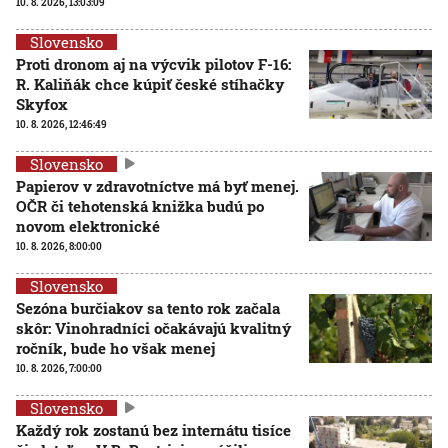
10. 8. 2026, 13:03:09
Slovensko
Proti dronom aj na výcvik pilotov F-16:
R. Kaliňák chce kúpiť české stíhačky
Skyfox
10. 8. 2026, 12:46:49
Slovensko
Papierov v zdravotníctve má byť menej.
OČR či tehotenská knižka budú po
novom elektronické
10. 8. 2026, 8:00:00
Slovensko
Sezóna burčiakov sa tento rok začala
skôr: Vinohradníci očakávajú kvalitný
ročník, bude ho však menej
10. 8. 2026, 7:00:00
Slovensko
Každý rok zostanú bez internátu tisíce