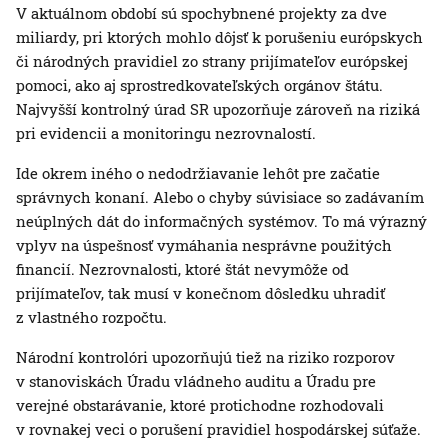
V aktuálnom období sú spochybnené projekty za dve
miliardy, pri ktorých mohlo dôjsť k porušeniu európskych
či národných pravidiel zo strany prijímateľov európskej
pomoci, ako aj sprostredkovateľských orgánov štátu.
Najvyšší kontrolný úrad SR upozorňuje zároveň na riziká
pri evidencii a monitoringu nezrovnalostí.
Ide okrem iného o nedodržiavanie lehôt pre začatie
správnych konaní. Alebo o chyby súvisiace so zadávaním
neúplných dát do informačných systémov. To má výrazný
vplyv na úspešnosť vymáhania nesprávne použitých
financií. Nezrovnalosti, ktoré štát nevymôže od
prijímateľov, tak musí v konečnom dôsledku uhradiť
z vlastného rozpočtu.
Národní kontrolóri upozorňujú tiež na riziko rozporov
v stanoviskách Úradu vládneho auditu a Úradu pre
verejné obstarávanie, ktoré protichodne rozhodovali
v rovnakej veci o porušení pravidiel hospodárskej súťaže.