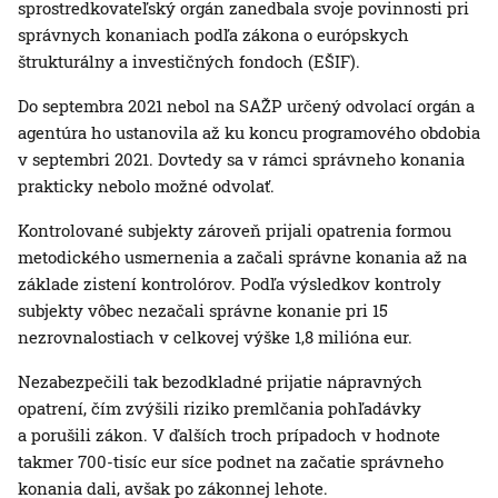
sprostredkovateľský orgán zanedbala svoje povinnosti pri
správnych konaniach podľa zákona o európskych
štrukturálny a investičných fondoch (EŠIF).
Do septembra 2021 nebol na SAŽP určený odvolací orgán a
agentúra ho ustanovila až ku koncu programového obdobia
v septembri 2021. Dovtedy sa v rámci správneho konania
prakticky nebolo možné odvolať.
Kontrolované subjekty zároveň prijali opatrenia formou
metodického usmernenia a začali správne konania až na
základe zistení kontrolórov. Podľa výsledkov kontroly
subjekty vôbec nezačali správne konanie pri 15
nezrovnalostiach v celkovej výške 1,8 milióna eur.
Nezabezpečili tak bezodkladné prijatie nápravných
opatrení, čím zvýšili riziko premlčania pohľadávky
a porušili zákon. V ďalších troch prípadoch v hodnote
takmer 700-tisíc eur síce podnet na začatie správneho
konania dali, avšak po zákonnej lehote.