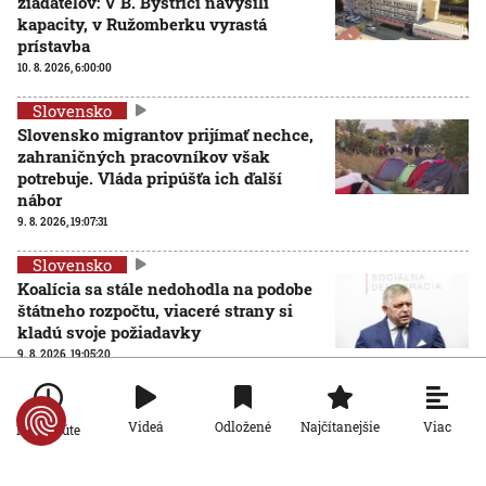
žiadateľov: V B. Bystrici navýšili
kapacity, v Ružomberku vyrastá
prístavba
10. 8. 2026, 6:00:00
Slovensko
Slovensko migrantov prijímať nechce,
zahraničných pracovníkov však
potrebuje. Vláda pripúšťa ich ďalší
nábor
9. 8. 2026, 19:07:31
Slovensko
Koalícia sa stále nedohodla na podobe
štátneho rozpočtu, viaceré strany si
kladú svoje požiadavky
9. 8. 2026, 19:05:20
Slovensko
Viac
Videá
Odložené
Najčítanejšie
Po minúte
Nezaistený pes v aute môže mať pri nehode fatálne
následky. Ohrozuje to nielen zviera, ale aj vodiča a
spolucestujúcich