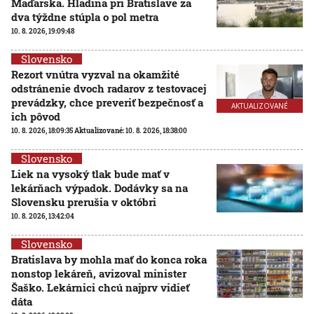
Maďarska. Hladina pri Bratislave za
dva týždne stúpla o pol metra
10. 8. 2026, 19:09:48
Slovensko
Rezort vnútra vyzval na okamžité
odstránenie dvoch radarov z testovacej
prevádzky, chce preveriť bezpečnosť a
AKTUALIZOVANÉ
ich pôvod
10. 8. 2026, 18:09:35
Aktualizované:
10. 8. 2026, 18:38:00
Slovensko
Liek na vysoký tlak bude mať v
lekárňach výpadok. Dodávky sa na
Slovensku prerušia v októbri
10. 8. 2026, 13:42:04
Slovensko
Bratislava by mohla mať do konca roka
nonstop lekáreň, avizoval minister
Šaško. Lekárnici chcú najprv vidieť
dáta