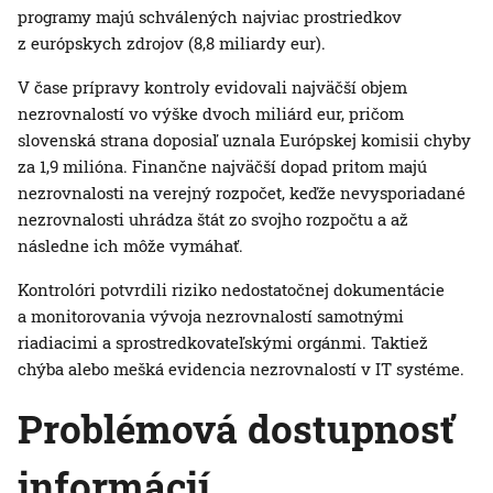
programy majú schválených najviac prostriedkov
z európskych zdrojov (8,8 miliardy eur).
V čase prípravy kontroly evidovali najväčší objem
nezrovnalostí vo výške dvoch miliárd eur, pričom
slovenská strana doposiaľ uznala Európskej komisii chyby
za 1,9 milióna. Finančne najväčší dopad pritom majú
nezrovnalosti na verejný rozpočet, keďže nevysporiadané
nezrovnalosti uhrádza štát zo svojho rozpočtu a až
následne ich môže vymáhať.
Kontrolóri potvrdili riziko nedostatočnej dokumentácie
a monitorovania vývoja nezrovnalostí samotnými
riadiacimi a sprostredkovateľskými orgánmi. Taktiež
chýba alebo mešká evidencia nezrovnalostí v IT systéme.
Problémová dostupnosť
informácií