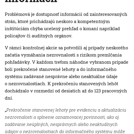
Problémová je dostupnosť informácií od zainteresovaných
strán, ktoré prichádzajú neskoro a kompetentným
inštitúciám chýba ucelený prehľad o konaní napríklad
policajtov či auditných orgánov.
V rámci kontrolnej akcie sa potvrdili aj prípady neskorého
začatia vymáhania nezrovnalosti s rizikom premlčania
pohľadávky. V každom treťom náhodne vybranom prípade
boli prekročené stanovené lehoty a do informačného
systému zadávané nesprávne alebo neaktuálne údaje
o nezrovnalostiach. K prekročeniu stanovených lehôt
dochádzalo v rozmedzí od desiatich až do 123 pracovných
dní.
„
Prekročenie stanovenej lehoty pre evidenciu a aktualizáciu
nezrovnalosti a splnenie oznamovacej povinnosti, ako aj
zadávanie neúplných, nesprávnych alebo neaktuálnych
údajov o nezrovnalostiach do informačného systému môže