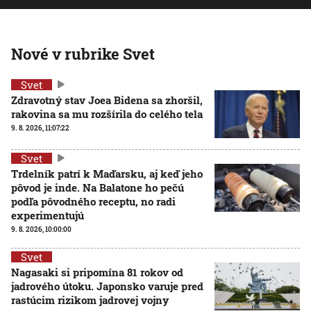
Nové v rubrike Svet
Svet
Zdravotný stav Joea Bidena sa zhoršil,
rakovina sa mu rozšírila do celého tela
9. 8. 2026, 11:07:22
Svet
Trdelník patrí k Maďarsku, aj keď jeho
pôvod je inde. Na Balatone ho pečú
podľa pôvodného receptu, no radi
experimentujú
9. 8. 2026, 10:00:00
Svet
Nagasaki si pripomína 81 rokov od
jadrového útoku. Japonsko varuje pred
rastúcim rizikom jadrovej vojny