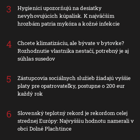
Hygienici upozorňujú na desiatky
nevyhovujúcich kúpalísk. K najväčším
hrozbám patria mykóza a kožné infekcie
Chcete klimatizáciu, ale bývate v bytovke?
Rozhodnutie vlastníka nestačí, potrebný je aj
súhlas susedov
Zástupcovia sociálnych služieb žiadajú vyššie
platy pre opatrovateľky, postupne o 200 eur
každý rok
Slovenský teplotný rekord je rekordom celej
strednej Európy: Najvyššiu hodnotu namerali v
obci Dolné Plachtince