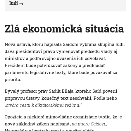
ľudí
Zlá ekonomická situácia
Nová ústava, ktorú napísala Saídom vybraná skupina ľudí,
dáva prezidentovi právo vymenovať predsedu vlády aj
ministrov a podľa svojho uváženia ich odvolávať.
Prezident bude potvrdzovať zákony a predkladať
parlamentu legislatívne texty, ktoré bude považovať za
prioritu.
Bývalý profesor práv Sádik Bilaja, ktorého Saíd poveril
prípravou ústavy, konečný text neschválil. Podľa neho
„otvára cestu k diktátorskému režimu.“
Opozícia a niektoré mimovládne organizácie tvrdia, že je
nový základný zákon napísaný
„na mieru Saídovi
.
„
Neumožňuje kontrolu moci a umožní vládu