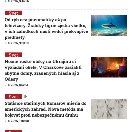
9. 8. 2026, 9:46:56
Svet
Od rýb cez pneumatiky až po
televízory: Žraloky tigrie zjedia všetko,
v ich žalúdkoch našli vedci prekvapivé
predmety
9. 8. 2026, 9:00:00
Svet
Nočné ruské útoky na Ukrajinu si
vyžiadali obete. V Charkove zasiahli
obytné domy, zranených hlásia aj z
Odesy
9. 8. 2026, 8:57:33
Svet
Státisíce sterilných komárov mieria do
amerických záhrad. Nová metóda má
bojovať proti nebezpečnému druhu
9. 8. 2026, 7:00:00