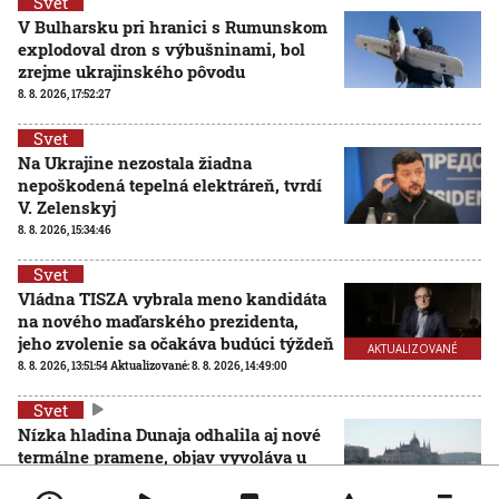
Svet
V Bulharsku pri hranici s Rumunskom
explodoval dron s výbušninami, bol
zrejme ukrajinského pôvodu
8. 8. 2026, 17:52:27
Svet
Na Ukrajine nezostala žiadna
nepoškodená tepelná elektráreň, tvrdí
V. Zelenskyj
8. 8. 2026, 15:34:46
Svet
Vládna TISZA vybrala meno kandidáta
na nového maďarského prezidenta,
jeho zvolenie sa očakáva budúci týždeň
AKTUALIZOVANÉ
8. 8. 2026, 13:51:54
Aktualizované:
8. 8. 2026, 14:49:00
Svet
Nízka hladina Dunaja odhalila aj nové
termálne pramene, objav vyvoláva u
vedcov aj obavy