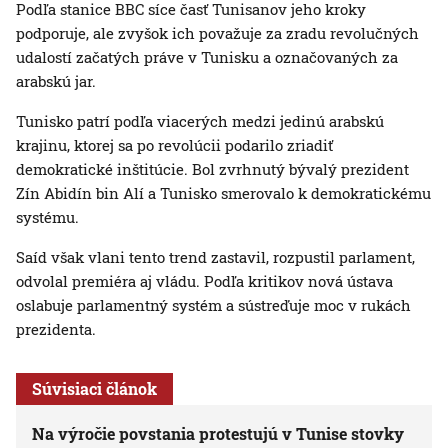
Podľa stanice BBC síce časť Tunisanov jeho kroky
podporuje, ale zvyšok ich považuje za zradu revolučných
udalostí začatých práve v Tunisku a označovaných za
arabskú jar.
Tunisko patrí podľa viacerých medzi jedinú arabskú
krajinu, ktorej sa po revolúcii podarilo zriadiť
demokratické inštitúcie. Bol zvrhnutý bývalý prezident
Zín Abidín bin Alí a Tunisko smerovalo k demokratickému
systému.
Saíd však vlani tento trend zastavil, rozpustil parlament,
odvolal premiéra aj vládu. Podľa kritikov nová ústava
oslabuje parlamentný systém a sústreďuje moc v rukách
prezidenta.
Súvisiaci článok
Na výročie povstania protestujú v Tunise stovky