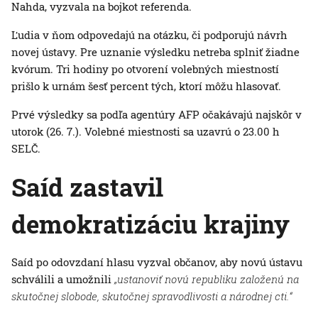
Nahda, vyzvala na bojkot referenda.
Ľudia v ňom odpovedajú na otázku, či podporujú návrh
novej ústavy. Pre uznanie výsledku netreba splniť žiadne
kvórum. Tri hodiny po otvorení volebných miestností
prišlo k urnám šesť percent tých, ktorí môžu hlasovať.
Prvé výsledky sa podľa agentúry AFP očakávajú najskôr v
utorok (26. 7.). Volebné miestnosti sa uzavrú o 23.00 h
SELČ.
Saíd zastavil
demokratizáciu krajiny
Saíd po odovzdaní hlasu vyzval občanov, aby novú ústavu
schválili a umožnili
„ustanoviť novú republiku založenú na
skutočnej slobode, skutočnej spravodlivosti a národnej cti.“