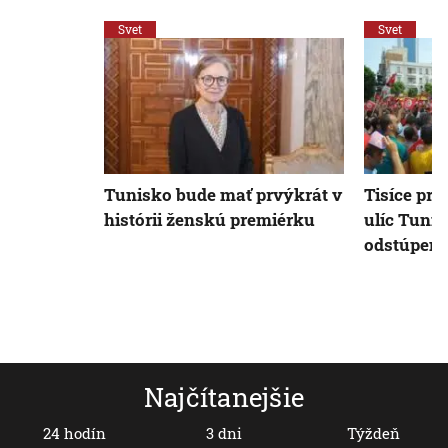
Svet
Svet
Tunisko bude mať prvýkrát v
Tisíce pro
histórii ženskú premiérku
ulíc Tunis
odstúpeni
Najčítanejšie
24 hodín
3 dni
Týždeň