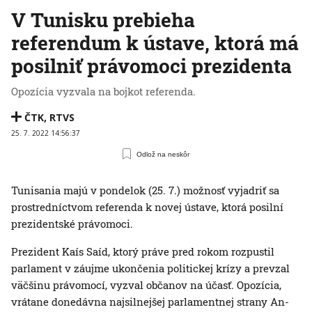
V Tunisku prebieha
referendum k ústave, ktorá má
posilniť právomoci prezidenta
Opozícia vyzvala na bojkot referenda.
ČTK
,
RTVS
25. 7. 2022 14:56:37
Odlož na neskôr
Tunisania majú v pondelok (25. 7.) možnosť vyjadriť sa
prostredníctvom referenda k novej ústave, ktorá posilní
prezidentské právomoci.
Prezident Kaís Saíd, ktorý práve pred rokom rozpustil
parlament v záujme ukončenia politickej krízy a prevzal
väčšinu právomocí, vyzval občanov na účasť. Opozícia,
vrátane donedávna najsilnejšej parlamentnej strany An-