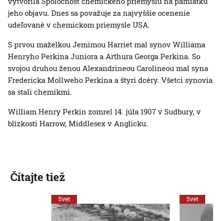
vytvorila Spoločnosť chemického priemyslu na pamiatku
jeho objavu. Dnes sa považuje za najvyššie ocenenie
udeľované v chemickom priemysle USA.
S prvou maželkou Jemimou Harriet mal synov Williama
Henryho Perkina Juniora a Arthura Georga Perkina. So
svojou druhou ženou Alexandrineou Carolineou mal syna
Fredericka Mollweho Perkina a štyri dcéry. Všetci synovia
sa stali chemikmi.
William Henry Perkin zomrel 14. júla 1907 v Sudbury, v
blízkosti Harrow, Middlesex v Anglicku.
Čítajte tiež
Svet
Svet