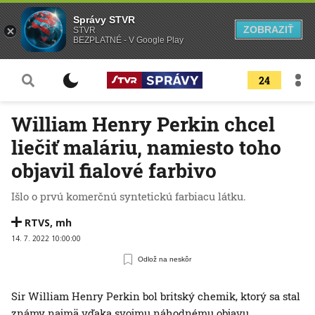
Správy STVR
ZOBRAZIŤ
STVR
BEZPLATNÉ - V Google Play
24
William Henry Perkin chcel
liečiť maláriu, namiesto toho
objavil fialové farbivo
Išlo o prvú komerčnú syntetickú farbiacu látku.
RTVS
,
mh
14. 7. 2022 10:00:00
Odlož na neskôr
Sir William Henry Perkin bol britský chemik, ktorý sa stal
známy najmä vďaka svojmu náhodnému objavu