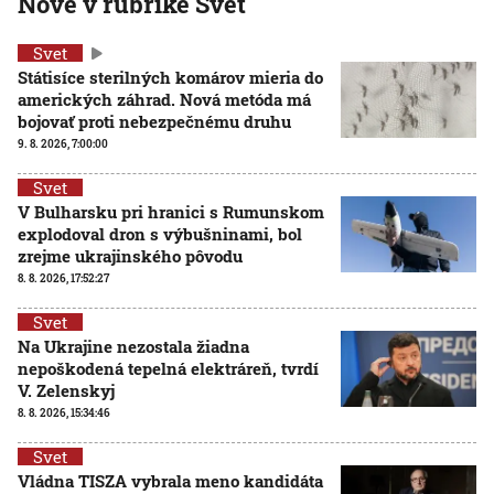
Nové v rubrike Svet
Svet
Státisíce sterilných komárov mieria do
amerických záhrad. Nová metóda má
bojovať proti nebezpečnému druhu
9. 8. 2026, 7:00:00
Svet
V Bulharsku pri hranici s Rumunskom
explodoval dron s výbušninami, bol
zrejme ukrajinského pôvodu
8. 8. 2026, 17:52:27
Svet
Na Ukrajine nezostala žiadna
nepoškodená tepelná elektráreň, tvrdí
V. Zelenskyj
8. 8. 2026, 15:34:46
Svet
Vládna TISZA vybrala meno kandidáta