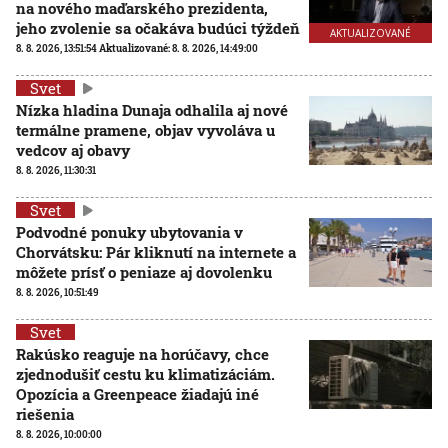
na nového maďarského prezidenta,
jeho zvolenie sa očakáva budúci týždeň
AKTUALIZOVANÉ
8. 8. 2026, 13:51:54
Aktualizované:
8. 8. 2026, 14:49:00
Svet
Nízka hladina Dunaja odhalila aj nové
termálne pramene, objav vyvoláva u
vedcov aj obavy
8. 8. 2026, 11:30:31
Svet
Podvodné ponuky ubytovania v
Chorvátsku: Pár kliknutí na internete a
môžete prísť o peniaze aj dovolenku
8. 8. 2026, 10:51:49
Svet
Rakúsko reaguje na horúčavy, chce
zjednodušiť cestu ku klimatizáciám.
Opozícia a Greenpeace žiadajú iné
riešenia
8. 8. 2026, 10:00:00