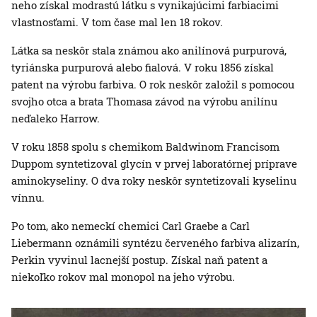
neho získal modrastú látku s vynikajúcimi farbiacimi
vlastnosťami. V tom čase mal len 18 rokov.
Látka sa neskôr stala známou ako anilínová purpurová,
tyriánska purpurová alebo fialová. V roku 1856 získal
patent na výrobu farbiva. O rok neskôr založil s pomocou
svojho otca a brata Thomasa závod na výrobu anilínu
neďaleko Harrow.
V roku 1858 spolu s chemikom Baldwinom Francisom
Duppom syntetizoval glycín v prvej laboratórnej príprave
aminokyseliny. O dva roky neskôr syntetizovali kyselinu
vínnu.
Po tom, ako nemeckí chemici Carl Graebe a Carl
Liebermann oznámili syntézu červeného farbiva alizarín,
Perkin vyvinul lacnejší postup. Získal naň patent a
niekoľko rokov mal monopol na jeho výrobu.