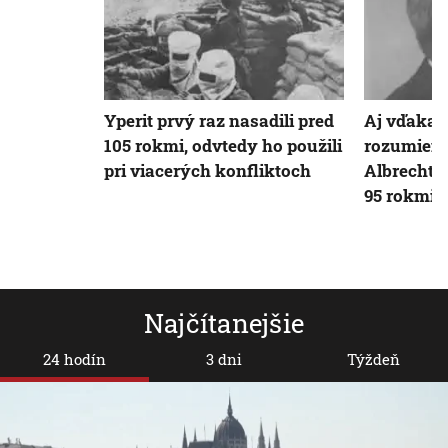
Yperit prvý raz nasadili pred
Aj vďaka 
105 rokmi, odvtedy ho použili
rozumiem
pri viacerých konfliktoch
Albrecht 
95 rokmi
Najčítanejšie
24 hodín
3 dni
Týždeň