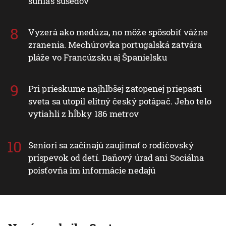
súhlas susedov
Vyzerá ako medúza, no môže spôsobiť vážne
zranenia. Mechúrovka portugalská zatvára
pláže vo Francúzsku aj Španielsku
Pri prieskume najhlbšej zatopenej priepasti
sveta sa utopil elitný český potápač. Jeho telo
vytiahli z hĺbky 186 metrov
Seniori sa začínajú zaujímať o rodičovský
príspevok od detí. Daňový úrad ani Sociálna
poisťovňa im informácie nedajú