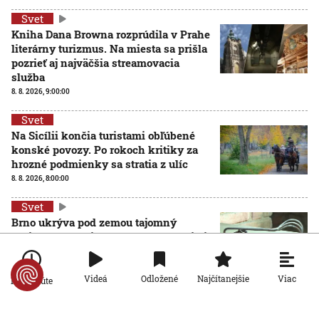
Svet
Kniha Dana Browna rozprúdila v Prahe
literárny turizmus. Na miesta sa prišla
pozrieť aj najväčšia streamovacia
služba
8. 8. 2026, 9:00:00
Svet
Na Sicílii končia turistami obľúbené
konské povozy. Po rokoch kritiky za
hrozné podmienky sa stratia z ulíc
8. 8. 2026, 8:00:00
Svet
Brno ukrýva pod zemou tajomný
zážitkový labyrint. My sme sa doň išli
pozrieť s kamerou
8. 8. 2026, 7:00:00
Viac
Videá
Odložené
Najčítanejšie
Po minúte
Svet
VIDEO: Zemetrasenie v Japonsku zastihlo lekárov