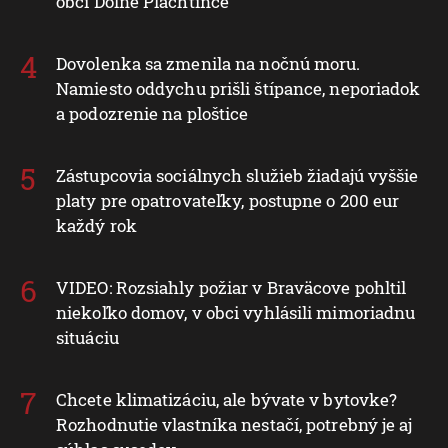
obci Dolné Plachtince
Dovolenka sa zmenila na nočnú moru.
Namiesto oddychu prišli štípance, neporiadok
a podozrenie na ploštice
Zástupcovia sociálnych služieb žiadajú vyššie
platy pre opatrovateľky, postupne o 200 eur
každý rok
VIDEO: Rozsiahly požiar v Braväcove pohltil
niekoľko domov, v obci vyhlásili mimoriadnu
situáciu
Chcete klimatizáciu, ale bývate v bytovke?
Rozhodnutie vlastníka nestačí, potrebný je aj