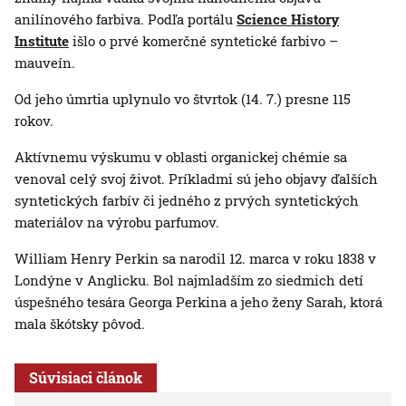
anilínového farbiva. Podľa portálu
Science History
Institute
išlo o prvé komerčné syntetické farbivo –
mauveín.
Od jeho úmrtia uplynulo vo štvrtok (14. 7.) presne 115
rokov.
Aktívnemu výskumu v oblasti organickej chémie sa
venoval celý svoj život. Príkladmi sú jeho objavy ďalších
syntetických farbív či jedného z prvých syntetických
materiálov na výrobu parfumov.
William Henry Perkin sa narodil 12. marca v roku 1838 v
Londýne v Anglicku. Bol najmladším zo siedmich detí
úspešného tesára Georga Perkina a jeho ženy Sarah, ktorá
mala škótsky pôvod.
Súvisiaci článok